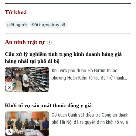
Từ khoá
giết người
Đối tượng truy nã
An ninh trật tự
Cần xử lý nghiêm tình trạng kinh doanh hàng giả
hàng nhái tại phố đi bộ
Khu vực phố đi bộ Hồ Gươm thuộc
phường Hoàn Kiếm từ lâu đã trở thành
điểm đến văn hóa, du lịch hấp dẫn. Thế
nhưng, đằng sau sự sầm uất ấy lại là một
thực trạng đáng ngại: hàng giả, hàng nhái
Khởi tố vụ sản xuất thuốc đông y giả
được bày bán công khai với giá siêu rẻ.
Đáng nói hơn, dù lực lượng chức năng đã
Cơ quan Cảnh sát điều tra Công an thành
kiểm tra nhưng đều khó xử lý bởi những
phố Hà Nội đã ra quyết định khởi tố vụ án,
chiêu trò đối phó tinh vi.
khởi tố bị can đối với Hà Quang Phước