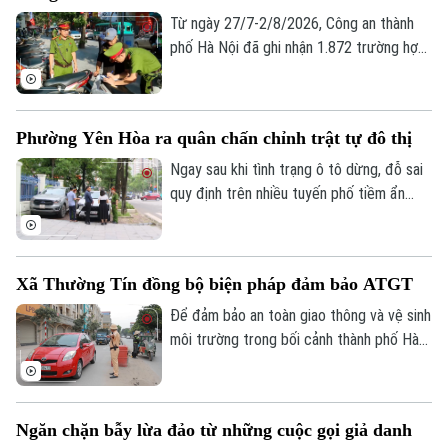
Từ ngày 27/7-2/8/2026, Công an thành
phố Hà Nội đã ghi nhận 1.872 trường hợp
vi phạm thông qua hình ảnh phục vụ công
tác xử lý “phạt nguội”; đồng thời tiếp tục
thử nghiệm thiết bị bay không người lái
Phường Yên Hòa ra quân chấn chỉnh trật tự đô thị
nhằm nâng cao hiệu quả giám sát trật tự
giao thông, trật tự đô thị trên địa bàn
Ngay sau khi tình trạng ô tô dừng, đỗ sai
Thành phố.
quy định trên nhiều tuyến phố tiềm ẩn
nguy cơ ùn tắc, mất an toàn giao thông
được phản ánh, UBND phường Yên Hòa
đã chỉ đạo các lực lượng chức năng đồng
Xã Thường Tín đồng bộ biện pháp đảm bảo ATGT
loạt ra quân chấn chỉnh, xử lý nghiêm các
vi phạm về trật tự đô thị.
Để đảm bảo an toàn giao thông và vệ sinh
môi trường trong bối cảnh thành phố Hà
Nội hiện đang triển khai thi công nhiều
công trình trọng điểm, chính quyền xã
Thường Tín đã phối hợp với các cơ quan
Bản quyền thuộc về Cơ quan Báo và Phát thanh Truyền hình Hà Nội Giấy
Ngăn chặn bẫy lừa đảo từ những cuộc gọi giả danh
phép số: Số 63/GP-TTDT, cấp ngày 10/05/2023
chức năng triển khai đồng bộ nhiều giải