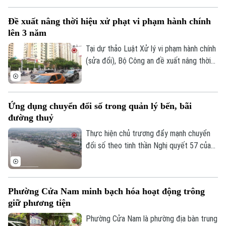
cho người tham gia giao thông.
Đề xuất nâng thời hiệu xử phạt vi phạm hành chính
lên 3 năm
Tại dự thảo Luật Xử lý vi phạm hành chính
Theo dõi Hà Nội On
(sửa đổi), Bộ Công an đề xuất nâng thời
hiệu xử phạt vi phạm hành chính lên 3 năm
nhằm ngăn chặn chủ phương tiện vi phạm
giao thông lợi dụng kẽ hở để né “phạt
Ứng dụng chuyển đổi số trong quản lý bến, bãi
nguội” khi đăng kiểm.
đường thuỷ
Thực hiện chủ trương đẩy mạnh chuyển
đổi số theo tinh thần Nghị quyết 57 của
Trung ương, lực lượng Cảnh sát đường
thủy - Công an Thành phố Hà Nội đã hoàn
thành việc số hóa toàn bộ bến thủy nội
Phường Cửa Nam minh bạch hóa hoạt động trông
địa, bến bãi tập kết vật liệu xây dựng trên
giữ phương tiện
tuyến quản lý.
Phường Cửa Nam là phường địa bàn trung