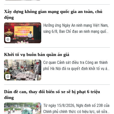
(SN 1952, trú phường Dương Nội, Hà Nội)
và Bùi Thị Tiết (SN 1988, trú xã Dũng
Xây dựng không gian mạng quốc gia an toàn, chủ
Tiến, tỉnh Phú Thọ) về hành vi "Sản xuất,
động
buôn bán hàng giả là thuốc chữa bệnh"
theo khoản 1, Điều 194 Bộ luật Hình sự.
Hưởng ứng Ngày An ninh mạng Việt Nam,
sáng 6/8, Ban Chỉ đạo an ninh mạng quốc
gia tổ chức Phiên họp thường kỳ theo
hình thức trực tiếp kết hợp trực tuyến
đến điểm cầu 34 tỉnh, thành phố.
Khởi tố vụ buôn bán quần áo giả
Cơ quan Cảnh sát điều tra Công an thành
Chuyên mục
phố Hà Nội đã ra quyết định khởi tố vụ án,
khởi tố bị can đối với Đinh Công Thắng
Thời sự
(SN 2004, trú phường Từ Sơn, tỉnh Bắc
Ninh) về tội "Xâm phạm quyền sở hữu
Hà Nội
Dán đề can, thay đổi biển số xe sẽ bị phạt 6 triệu
Hà Nội
công nghiệp".
đồng
Chính trị
Nhịp sống Hà Nội
Từ ngày 15/8/2026, Nghị định số 238 của
Thế giới
Chính phủ chính thức có hiệu lực, sẽ sửa
Xã hội