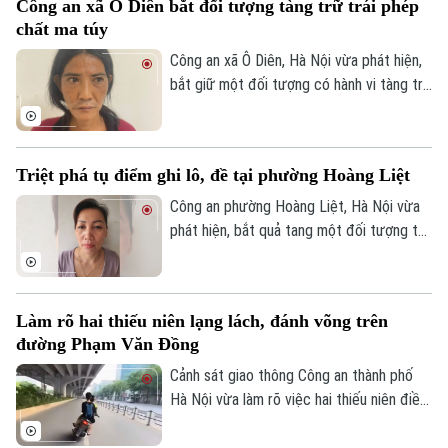
Công an xã Ô Diên bắt đối tượng tàng trữ trái phép
bàn nhằm kịp thời phát hiện, chấn chỉnh
chất ma túy
các vi phạm, bảo đảm quyền lợi và an toàn
cho người dân.
Công an xã Ô Diên, Hà Nội vừa phát hiện,
bắt giữ một đối tượng có hành vi tàng trữ
trái phép chất ma túy. Đối tượng là
Nguyễn Văn Dũng, sinh năm 1979, bị phát
hiện đang tang trữ 0,441 gam heroin tại
Triệt phá tụ điểm ghi lô, đề tại phường Hoàng Liệt
khu vực ngã ba đường Thượng Hội - Tân
Lập.
Công an phường Hoàng Liệt, Hà Nội vừa
phát hiện, bắt quả tang một đối tượng tổ
chức đánh bạc dưới hình thức ghi số lô,
đề.
Làm rõ hai thiếu niên lạng lách, đánh võng trên
đường Phạm Văn Đồng
Cảnh sát giao thông Công an thành phố
Hà Nội vừa làm rõ việc hai thiếu niên điều
khiển xe máy lạng lách, đánh võng trên
đường Phạm Văn Đồng, gây nguy hiểm