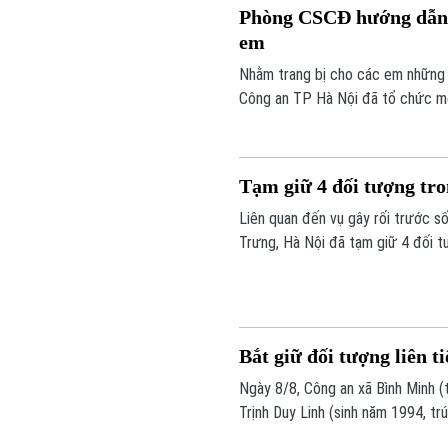
Phòng CSCĐ hướng dẫn k
em
Nhằm trang bị cho các em những 
Công an TP Hà Nội đã tổ chức mộ
chỉ thiết thực bảo vệ sự an toàn
thi đua "Ba nhất", đặc biệt là tin
Tạm giữ 4 đối tượng tro
Liên quan đến vụ gây rối trước 
Trưng, Hà Nội đã tạm giữ 4 đối tư
Bắt giữ đối tượng liên t
Ngày 8/8, Công an xã Bình Minh (
Trịnh Duy Linh (sinh năm 1994, trú
Đây là đối tượng đã thực hiện liên