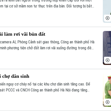
a ra lệnh bắt người trong trường hợp khẩn cấp đối với một
em tại cơ sở mầm non tư thục trên địa bàn. Đối tượng bị bắt
971, quê Cần Thơ, là bảo mẫu tại Trường mầm non tư thục Lá
phố Hồ Chí Minh.
i làm rơi vãi bùn đất
 camera AI, Phòng Cảnh sát giao thông, Công an thành phố Hà
c minh phương tiện chở đất làm rơi vãi xuống đường trong đêm.
ệc và xử lý theo quy định.
 chợ dân sinh
ến nguy cơ cháy nổ tại các khu chợ dân sinh tăng cao. Để
h sát PCCC và CNCH Công an thành phố Hà Nội đang tăng
i phạm nhằm hạn chế nguy cơ cháy nổ.