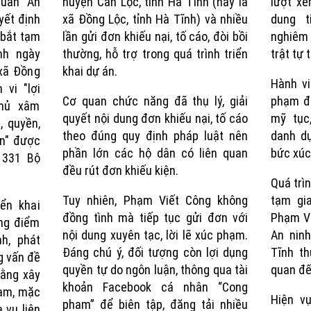
quan An
huyện Can Lộc, tỉnh Hà Tĩnh (nay là
lượt xe
yết định
xã Đồng Lộc, tỉnh Hà Tĩnh) và nhiều
dung t
, bắt tạm
lần gửi đơn khiếu nại, tố cáo, đòi bồi
nghiêm 
nh ngày
thường, hỗ trợ trong quá trình triển
trật tự 
 xã Đồng
khai dự án.
Hành v
 vi "lợi
Cơ quan chức năng đã thụ lý, giải
phạm đ
chủ xâm
quyết nội dung đơn khiếu nại, tố cáo
mỹ tục
, quyền,
theo đúng quy định pháp luật nên
danh dự
ân" được
phần lớn các hộ dân có liên quan
bức xúc
 331 Bộ
đều rút đơn khiếu kiện.
Quá trìn
Tuy nhiên, Phạm Viết Công không
tạm gi
iển khai
đồng tình mà tiếp tục gửi đơn với
Phạm Vi
ọng điểm
nội dung xuyên tạc, lời lẽ xúc phạm.
An ninh
h, phát
Đáng chú ý, đối tượng còn lợi dụng
Tĩnh th
ng vấn đề
quyền tự do ngôn luận, thông qua tài
quan đế
bằng xây
khoản Facebook cá nhân “Cong
Nam, mặc
Hiện v
pham” để biên tập, đăng tải nhiều
 vụ liên