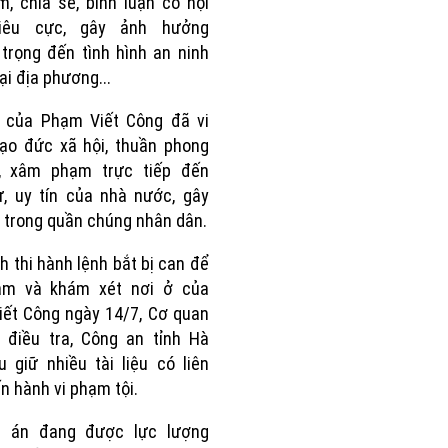
m, chia sẻ, bình luận có nội
iêu cực, gây ảnh hưởng
trọng đến tình hình an ninh
tại địa phương...
i của Phạm Viết Công đã vi
ạo đức xã hội, thuần phong
, xâm phạm trực tiếp đến
, uy tín của nhà nước, gây
 trong quần chúng nhân dân.
h thi hành lệnh bắt bị can để
am và khám xét nơi ở của
ết Công ngày 14/7, Cơ quan
 điều tra, Công an tỉnh Hà
u giữ nhiều tài liệu có liên
n hành vi phạm tội.
ụ án đang được lực lượng