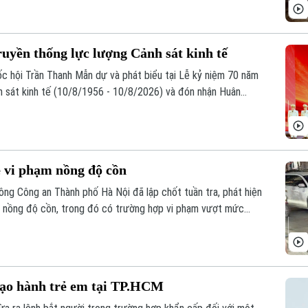
uyền thống lực lượng Cảnh sát kinh tế
uốc hội Trần Thanh Mẫn dự và phát biểu tại Lễ kỷ niệm 70 năm
h sát kinh tế (10/8/1956 - 10/8/2026) và đón nhận Huân
 lễ có Ủy viên Bộ Chính trị, Thường trực Ban Bí thư Trần
e vi phạm nồng độ cồn
ng Công an Thành phố Hà Nội đã lập chốt tuần tra, phát hiện
ạm nồng độ cồn, trong đó có trường hợp vi phạm vượt mức
ạo hành trẻ em tại TP.HCM