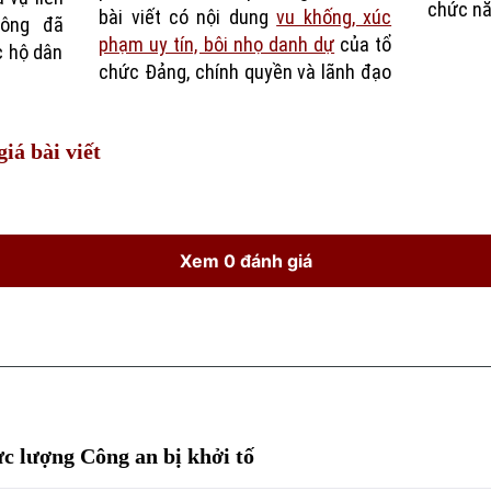
chức năn
bài viết có nội dung
vu khống, xúc
Công đã
phạm uy tín, bôi nhọ danh dự
của tổ
c hộ dân
chức Đảng, chính quyền và lãnh đạo
iá bài viết
Xem 0 đánh giá
c lượng Công an bị khởi tố