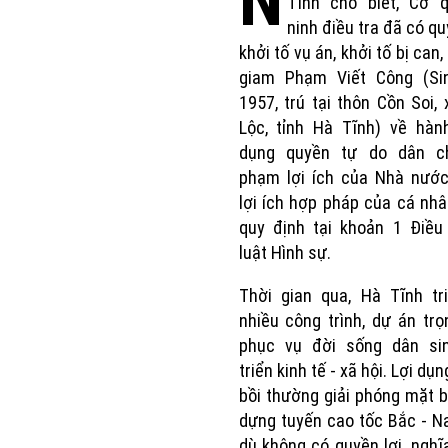
N
Tĩnh cho biết, Cơ 
ninh điều tra đã có qu
khởi tố vụ án, khởi tố bị can
giam Phạm Viết Công (Si
1957, trú tại thôn Cồn Soi,
Lộc, tỉnh Hà Tĩnh) về hành
dụng quyền tự do dân 
phạm lợi ích của Nhà nước
lợi ích hợp pháp của cá nh
quy định tại khoản 1 Điều
luật Hình sự.
Thời gian qua, Hà Tĩnh tr
nhiều công trình, dự án tr
phục vụ đời sống dân sin
triển kinh tế - xã hội. Lợi dụ
bồi thường giải phóng mặt 
dựng tuyến cao tốc Bắc - 
dù không có quyền lợi, nghĩa