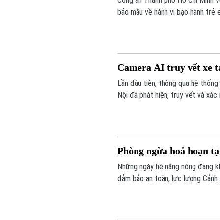
Công an Thành phố Hồ Chí Minh vừ
bảo mẫu về hành vi bạo hành trẻ 
giữ là Triệu Thị Tâm, sinh năm 1
Xanh, phường Thuận Giao, Thành 
Camera AI truy vết xe tả
Lần đầu tiên, thông qua hệ thống
Nội đã phát hiện, truy vết và xá
Lái xe sau đó được mời đến làm vi
Phòng ngừa hoả hoạn tại
Những ngày hè nắng nóng đang khi
đảm bảo an toàn, lực lượng Cản
cường kiểm tra, chấn chỉnh các v