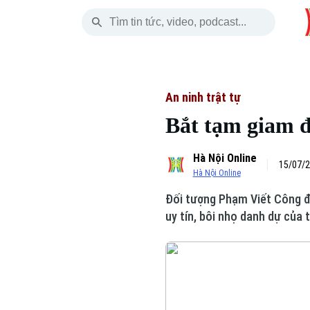
Chủ Nhật
THỜI SỰ
HÀ NỘI
THẾ GIỚI
09 Tháng 08, 2026
Hà Nội
Nhịp sống Hà Nộ
Tin tức
An ninh trật tự
Bắt tạm giam đ
Chính trị
Người Hà Nội
Quân s
Hà Nội Online
Xã hội
Khoảnh khắc Hà 
Hồ sơ
15/07/2
Hà Nội Online
An ninh trật tự
Ẩm thực
Người V
Đối tượng Phạm Viết Công đã
uy tín, bôi nhọ danh dự của 
Công nghệ