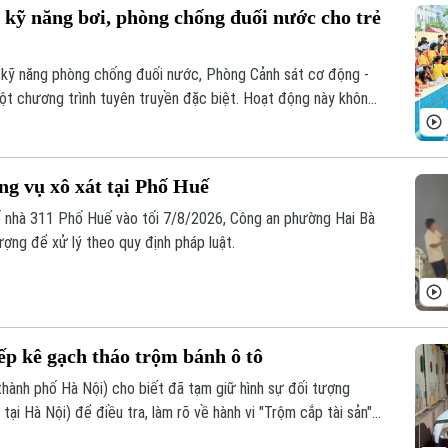
ỹ năng bơi, phòng chống đuối nước cho trẻ
kỹ năng phòng chống đuối nước, Phòng Cảnh sát cơ động -
t chương trình tuyên truyền đặc biệt. Hoạt động này không
 của trẻ nhỏ mà còn là minh chứng sinh động cho phong trào
h thần "gần dân nhất" của lực lượng Công an Thủ đô.
ng vụ xô xát tại Phố Huế
số nhà 311 Phố Huế vào tối 7/8/2026, Công an phường Hai Bà
ợng để xử lý theo quy định pháp luật.
iếp kê gạch tháo trộm bánh ô tô
thành phố Hà Nội) cho biết đã tạm giữ hình sự đối tượng
 tại Hà Nội) để điều tra, làm rõ về hành vi "Trộm cắp tài sản".
 tiếp các vụ tháo bánh ô tô tại các khu đô thị.