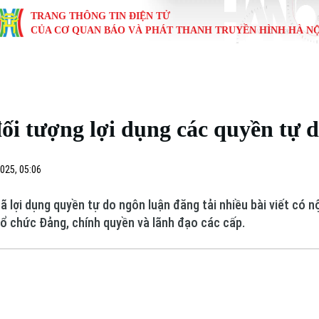
TRANG THÔNG TIN ĐIỆN TỬ
CỦA CƠ QUAN BÁO VÀ PHÁT THANH TRUYỀN HÌNH HÀ NỘ
KINH TẾ
NHÀ ĐẤT
TÀU VÀ XE
GIÁO DỤC
VĂN HÓA
SỨC KHỎ
i
Tin tức
Tin tức
Ô tô
Tin tức
Tin tức
Y tế
ối tượng lợi dụng các quyền tự 
ự
Cafe sáng
Đầu tư
Tàu
Tuyển sinh
Làng nghề
Dinh dư
Nội
Tài chính Ngân hàng
Căn hộ
Xe máy
Hướng nghiệp
Di tích
Tư vấn 
025, 05:06
iệt 4 phương
Doanh nghiệp
Đất đai
Thị trường
 lợi dụng quyền tự do ngôn luận đăng tải nhiều bài viết có 
tổ chức Đảng, chính quyền và lãnh đạo các cấp.
Kinh nghiệm
Đánh giá