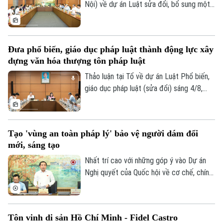
Nội) về dự án Luật sửa đổi, bổ sung một
số điều của Luật Trách nhiệm bồi thường
của Nhà nước, các đại biểu đề nghị tiếp
tục rà soát, hoàn thiện các nhóm chính
Đưa phổ biến, giáo dục pháp luật thành động lực xây
sách, bảo đảm thống nhất với hệ thống
dựng văn hóa thượng tôn pháp luật
pháp luật, xác định rõ phạm vi trách nhiệm
bồi thường của Nhà nước và xây dựng cơ
Thảo luận tại Tổ về dự án Luật Phổ biến,
chế tài chính khả thi, bảo đảm chi trả kịp
giáo dục pháp luật (sửa đổi) sáng 4/8,
Liên hệ đường dây nóng (bấm để gọi)
thời, đúng quy định.
các đại biểu cho rằng cần đưa công tác
Tòa soạn
Tòa soạn
phổ biến, giáo dục pháp luật không còn
mang tính hình thức, lối mòn mà thật sự
0865.116.699 (hotline)
0865.116.699
Tạo 'vùng an toàn pháp lý' bảo vệ người dám đổi
trở thành động lực xây dựng văn hóa
mới, sáng tạo
thượng tôn pháp luật.
Nhất trí cao với những góp ý vào Dự án
Nghị quyết của Quốc hội về cơ chế, chính
sách đặc thù để xử lý vi phạm pháp luật
liên quan đến kinh tế nhà nước, kinh tế tư
nhân và ứng dụng KHCN, đổi mới sáng
Tôn vinh di sản Hồ Chí Minh - Fidel Castro
tạo, chuyển đổi số, Bí thư Thành ủy,