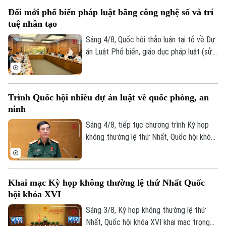
luật, hướng tới xây dựng văn hóa thượng
Đổi mới phổ biến pháp luật bằng công nghệ số và trí
tôn pháp luật trong xã hội.
tuệ nhân tạo
Sáng 4/8, Quốc hội thảo luận tại tổ về Dự
án Luật Phổ biến, giáo dục pháp luật (sửa
đổi). Nhiều ý kiến cho rằng dự thảo luật
cần đổi mới mạnh mẽ phương thức phổ
biến pháp luật theo hướng lấy người dân,
Trình Quốc hội nhiều dự án luật về quốc phòng, an
doanh nghiệp làm trung tâm, ứng dụng
ninh
công nghệ số và trí tuệ nhân tạo để đưa
pháp luật đến đúng đối tượng, đúng thời
Sáng 4/8, tiếp tục chương trình Kỳ họp
điểm, đồng thời bảo đảm tính chính xác
không thường lệ thứ Nhất, Quốc hội khóa
và an toàn của thông tin.
XVI, Quốc hội đã nghe các tờ trình và báo
cáo thẩm tra đối với Dự án Luật Phòng,
chống phổ biến vũ khí hủy diệt hàng loạt
Khai mạc Kỳ họp không thường lệ thứ Nhất Quốc
và Dự án Luật sửa đổi, bổ sung một số
hội khóa XVI
điều của 9 luật về quân sự, quốc phòng.
Sáng 3/8, Kỳ họp không thường lệ thứ
Nhất, Quốc hội khóa XVI khai mạc trọng