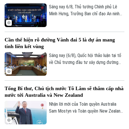
đô Hà Nội sáng 6/8.
Sáng nay 6/8, Thủ tướng Chính phủ Lê
Minh Hưng, Trưởng Ban chỉ đạo An ninh
mạng quốc gia, đã dự lễ kỷ niệm Ngày An
ninh mạng Việt Nam (6/8/2024 –
6/8/2026). Chương trình nằm trong khuôn
Cần thể hiện rõ đường Vành đai 5 là dự án mang
khổ chuỗi hoạt động do Ban Chỉ đạo An
tính liên kết vùng
ninh mạng quốc gia phối hợp với Bộ Công
an tổ chức với chủ đề “Vì một không gian
Sáng nay (6/8), Quốc hội thảo luận tại tổ
mạng nhân văn cho mỗi người”.
về Chủ trương đầu tư xây dựng đường
Vành đai 5 – Vùng Thủ đô Hà Nội. Cơ bản
đồng tình với chủ trương đầu tư dự án,
các đại biểu góp ý: ban soạn thảo cần thể
Theo dõi Hà Nội On
Tổng Bí thư, Chủ tịch nước Tô Lâm sẽ thăm cấp nhà
hiện rõ hơn, đây là dự án mang tính liên
nước tới Australia và New Zealand
kết vùng cao. Điều này sẽ giúp công tác
điều phối dự án được rõ ràng hơn.
Nhận lời mời của Toàn quyền Australia
Sam Mostyn và Toàn quyền New Zealand
Cindy Kiro, Tổng Bí thư Ban Chấp hành
Trung ương Đảng Cộng sản Việt Nam, Chủ