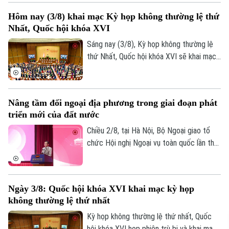
phạm pháp luật liên quan đến kinh tế Nhà
Hôm nay (3/8) khai mạc Kỳ họp không thường lệ thứ
nước, kinh tế tư nhân và ứng dụng khoa
Nhất, Quốc hội khóa XVI
học, công nghệ, đổi mới sáng tạo, chuyển
đổi số.
Sáng nay (3/8), Kỳ họp không thường lệ
thứ Nhất, Quốc hội khóa XVI sẽ khai mạc
tại Nhà Quốc hội, dự kiến xem xét, quyết
định nhiều nội dung quan trọng về công
tác lập pháp, cơ chế, chính sách và nhân
Nâng tầm đối ngoại địa phương trong giai đoạn phát
sự thuộc thẩm quyền.
triển mới của đất nước
Chiều 2/8, tại Hà Nội, Bộ Ngoại giao tổ
chức Hội nghị Ngoại vụ toàn quốc lần thứ
22 với chủ đề: "Nâng tầm công tác đối
ngoại địa phương, huy động hiệu quả các
nguồn lực quốc tế phục vụ phát triển." Ủy
Ngày 3/8: Quốc hội khóa XVI khai mạc kỳ họp
viên Bộ Chính trị, Bộ trưởng Bộ Ngoại
không thường lệ thứ nhất
giao Lê Hoài Trung chủ trì hội nghị. Tham
dự về phía lãnh đạo thành phố Hà Nội có
Kỳ họp không thường lệ thứ nhất, Quốc
Ủy viên Ban Thường vụ Thành ủy, Phó Chủ
hội khóa XVI họp phiên trù bị và khai mạc