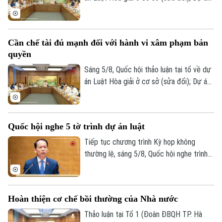
Luật sửa đổi, bổ sung một số điều của
Luật Xuất bản và Dự án Luật sửa đổi, bổ
sung một số điều của Luật Người lao
Cần chế tài đủ mạnh đối với hành vi xâm phạm bản
động Việt Nam đi làm việc ở nước ngoài
quyền
theo hợp đồng.
Sáng 5/8, Quốc hội thảo luận tại tổ về dự
án Luật Hòa giải ở cơ sở (sửa đổi); Dự án
Luật sửa đổi, bổ sung một số điều của
Luật Xuất bản và Dự án Luật sửa đổi, bổ
sung một số điều của Luật Người lao
Quốc hội nghe 5 tờ trình dự án luật
động Việt Nam đi làm việc ở nước ngoài
theo hợp đồng.
Tiếp tục chương trình Kỳ họp không
thường lệ, sáng 5/8, Quốc hội nghe trình
bày các tờ trình, báo cáo về 5 nội dung.
Hoàn thiện cơ chế bồi thường của Nhà nước
Thảo luận tại Tổ 1 (Đoàn ĐBQH TP. Hà