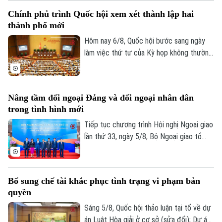
tịch nước Cộng hòa xã hội chủ nghĩa Việt
Chính phủ trình Quốc hội xem xét thành lập hai
Nam Tô Lâm cùng đoàn đại biểu cấp cao
thành phố mới
Việt Nam sẽ thăm cấp Nhà nước tới
Australia và New Zealand từ ngày 9 đến
Hôm nay 6/8, Quốc hội bước sang ngày
ngày 14/8/2026.
làm việc thứ tư của Kỳ họp không thường
lệ thứ Nhất. Các đại biểu nghe trình bày
các tờ trình, báo cáo thẩm tra và cho ý
kiến đối với nhiều nội dung quan trọng,
Nâng tầm đối ngoại Đảng và đối ngoại nhân dân
trong đó có việc thành lập thành phố
trong tình hình mới
Quảng Ninh và thành phố Bắc Ninh.
Tiếp tục chương trình Hội nghị Ngoại giao
lần thứ 33, ngày 5/8, Bộ Ngoại giao tổ
chức phiên họp toàn thể về đối ngoại
Đảng và đối ngoại nhân dân với sự tham
dự và phát biểu chỉ đạo của Uỷ viên Bộ
Bổ sung chế tài khắc phục tình trạng vi phạm bản
Chính trị, Thường trực Ban Bí thư Trung
quyền
ương Đảng Trần Cẩm Tú.
Sáng 5/8, Quốc hội thảo luận tại tổ về dự
án Luật Hòa giải ở cơ sở (sửa đổi); Dự án