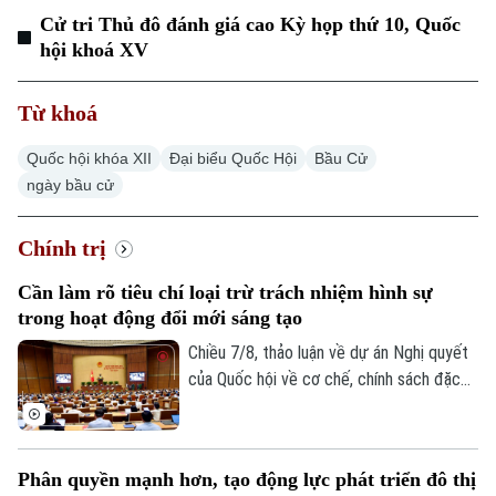
Cử tri Thủ đô đánh giá cao Kỳ họp thứ 10, Quốc
hội khoá XV
Từ khoá
Quốc hội khóa XII
Đại biểu Quốc Hội
Bầu Cử
ngày bầu cử
Chuyên mục
Chính trị
Cần làm rõ tiêu chí loại trừ trách nhiệm hình sự
Thời sự
trong hoạt động đổi mới sáng tạo
Chiều 7/8, thảo luận về dự án Nghị quyết
Hà Nội
Hà Nội
của Quốc hội về cơ chế, chính sách đặc
Chính trị
thù để xử lý vi phạm pháp luật liên quan
Nhịp sống Hà Nội
Thế giới
đến kinh tế nhà nước, kinh tế tư nhân và
Xã hội
ứng dụng khoa học, công nghệ, đổi mới
Người Hà Nội
Phân quyền mạnh hơn, tạo động lực phát triển đô thị
Tin tức
Kinh tế
sáng tạo, chuyển đổi số, các đại biểu tập