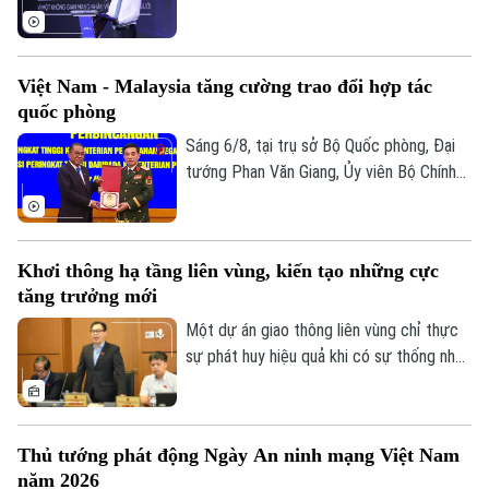
quốc gia đã dự lễ kỷ niệm Ngày An ninh
mạng Việt Nam (6/8/2024 – 6/8/2026).
Chương trình nằm trong khuôn khổ chuỗi
Việt Nam - Malaysia tăng cường trao đổi hợp tác
hoạt động do Ban Chỉ đạo An ninh mạng
quốc phòng
quốc gia phối hợp với Bộ Công an tổ chức
với chủ đề “Vì một không gian mạng nhân
Sáng 6/8, tại trụ sở Bộ Quốc phòng, Đại
văn cho mỗi người”.
tướng Phan Văn Giang, Ủy viên Bộ Chính
trị, Phó thủ tướng Chính phủ, Bộ trưởng
Bộ Quốc phòng đã chủ trì Lễ đón và Hội
đàm với Bộ trưởng Quốc phòng Malaysia
Khơi thông hạ tầng liên vùng, kiến tạo những cực
Dato' Seri Mohamed Khaled bin Nordin.
tăng trưởng mới
Một dự án giao thông liên vùng chỉ thực
sự phát huy hiệu quả khi có sự thống nhất
trong tổ chức thực hiện và bảo đảm hài
hòa lợi ích giữa Nhà nước, địa phương và
người dân. Đây là vấn đề được nhiều đại
Thủ tướng phát động Ngày An ninh mạng Việt Nam
biểu Quốc hội đặt ra khi thảo luận tại tổ
năm 2026
về Dự án đường Vành đai 5 – Vùng Thủ