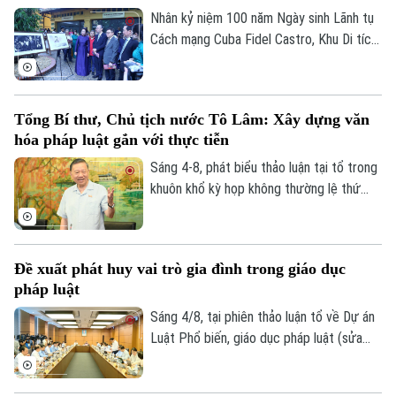
Trưởng đoàn ĐBQH TP Hà Nội Trần Đức
Nhân kỷ niệm 100 năm Ngày sinh Lãnh tụ
Thắng nhấn mạnh, Nghị quyết khi ban hành
Cách mạng Cuba Fidel Castro, Khu Di tích
phải thực sự tạo ra “vùng an toàn pháp lý”
Chủ tịch Hồ Chí Minh tại Phủ Chủ tịch phối
bảo vệ người dám đổi mới sáng tạo.
hợp với Đại sứ quán Cuba tại Việt Nam tổ
chức chuỗi hoạt động chuyên đề “Chủ
Tổng Bí thư, Chủ tịch nước Tô Lâm: Xây dựng văn
tịch Hồ Chí Minh – Tổng Tư lệnh Fidel
hóa pháp luật gắn với thực tiễn
Castro: Nghĩa tình son sắt đặc biệt”.
Sáng 4-8, phát biểu thảo luận tại tổ trong
khuôn khổ kỳ họp không thường lệ thứ
nhất, Quốc hội khóa XVI, Tổng Bí thư, Chủ
tịch nước Tô Lâm (đại biểu Quốc hội Đoàn
Hà Nội) nhấn mạnh, pháp luật phải bám sát
Đề xuất phát huy vai trò gia đình trong giáo dục
thực tiễn, đi trước một bước nhằm kiến
pháp luật
tạo sự phát triển.
Sáng 4/8, tại phiên thảo luận tổ về Dự án
Luật Phổ biến, giáo dục pháp luật (sửa
đổi), nhiều đại biểu Quốc hội đề nghị đổi
mới toàn diện công tác phổ biến pháp