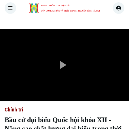
TRANG THÔNG TIN ĐIỆN TỬ
CỦA CƠ QUAN BÁO VÀ PHÁT THANH TRUYỀN HÌNH HÀ NỘI
THỜI SỰ
HÀ NỘI
THẾ GIỚI
KINH TẾ
NHÀ ĐẤT
Play
Video
Chính trị
Bầu cử đại biểu Quốc hội khóa XII -
Nâng cao chất lượng đại biểu trong thời