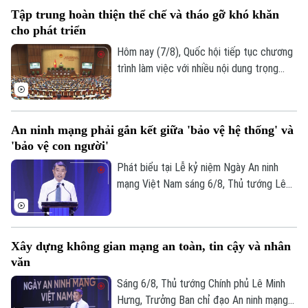
luật quan trọng, trong đó có Luật Phát
Tập trung hoàn thiện thể chế và tháo gỡ khó khăn
triển đô thị.
Golf
Sao
cho phát triển
Hôm nay (7/8), Quốc hội tiếp tục chương
Điện ảnh
trình làm việc với nhiều nội dung trọng
tâm về công tác lập pháp và xem xét các
Thời trang
cơ chế, chính sách phát triển đặc thù.
Trong đó, Dự án Luật Phát triển đô thị
Âm nhạc
An ninh mạng phải gắn kết giữa 'bảo vệ hệ thống' và
được kỳ vọng tháo gỡ điểm nghẽn về thể
'bảo vệ con người'
chế, hạ tầng, nguồn lực và quản trị, thúc
đẩy các đô thị phát triển nhanh, bền
Phát biểu tại Lễ kỷ niệm Ngày An ninh
vững.
mạng Việt Nam sáng 6/8, Thủ tướng Lê
Minh Hưng - Trưởng Ban Chỉ đạo An ninh
mạng quốc gia yêu cầu công tác bảo đảm
an ninh mạng phải gắn kết chặt chẽ giữa
Xây dựng không gian mạng an toàn, tin cậy và nhân
"bảo vệ hệ thống" và "bảo vệ con người",
văn
lấy sự an toàn, bình yên và hạnh phúc của
Nhân dân làm thước đo cao nhất cho mọi
Sáng 6/8, Thủ tướng Chính phủ Lê Minh
chính sách.
Hưng, Trưởng Ban chỉ đạo An ninh mạng