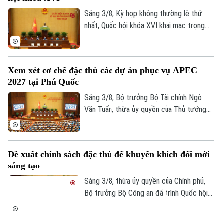
tụ vĩ đại của cách mạng Cuba, chiến sĩ
quốc tế kiên cường, người bạn lớn của
Sáng 3/8, Kỳ họp không thường lệ thứ
nhân dân Việt Nam”.
nhất, Quốc hội khóa XVI khai mạc trọng
thể tại Hội trường Diên Hồng, Nhà Quốc
hội, Thủ đô Hà Nội dưới sự chủ trì của
Chủ tịch Quốc hội Trần Thanh Mẫn. Kỳ họp
Xem xét cơ chế đặc thù các dự án phục vụ APEC
sẽ diễn ra trong khoảng 17 ngày, từ ngày
2027 tại Phú Quốc
3-24/8/2026 (không kể ngày nghỉ).
Sáng 3/8, Bộ trưởng Bộ Tài chính Ngô
Văn Tuấn, thừa ủy quyền của Thủ tướng
Chính phủ trình bày Tờ trình về dự thảo
Nghị quyết của Quốc hội quy định cơ chế,
chính sách đặc thù để tháo gỡ khó khăn,
Đề xuất chính sách đặc thù để khuyến khích đổi mới
vướng mắc trong việc thực hiện các dự
sáng tạo
án, công trình phục vụ Hội nghị cấp cao
APEC 2027 tại Đặc khu Phú Quốc, tỉnh An
Sáng 3/8, thừa ủy quyền của Chính phủ,
Giang.
Bộ trưởng Bộ Công an đã trình Quốc hội
tóm tắt dự thảo Nghị quyết của Quốc hội
về cơ chế, chính sách đặc thù để xử lý vi