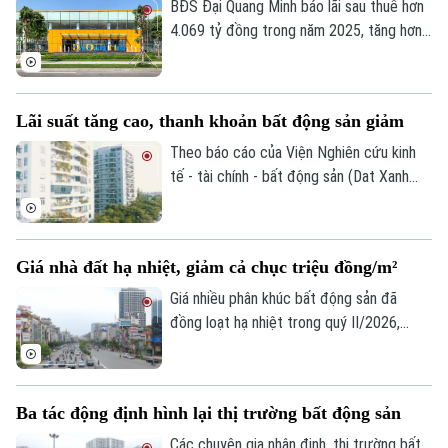
thanh khoản thị trường trong nửa đầu năm
BĐS Đại Quang Minh báo lãi sau thuế hơn
nay giảm mạnh.
4.069 tỷ đồng trong năm 2025, tăng hơn
20 lần so với năm trước. Cùng với đó, vốn
chủ sở hữu của doanh nghiệp cũng tăng
gần gấp đôi, lên hơn 32.200 tỷ đồng.
Lãi suất tăng cao, thanh khoản bất động sản giảm
Theo báo cáo của Viện Nghiên cứu kinh
tế - tài chính - bất động sản (Dat Xanh
Services), lãi suất vay mua nhà trong 6
tháng đầu năm 2026 phổ biến ở mức cao,
khoảng 12 - 14%/năm, song nhiều khoản
Giá nhà đất hạ nhiệt, giảm cả chục triệu đồng/m²
vay thả nổi đã lên tới 15 - 16%/năm.
Giá nhiều phân khúc bất động sản đã
đồng loạt hạ nhiệt trong quý II/2026,
trong đó nhà mặt phố và nhà riêng ghi
nhận mức giảm từ 9-12 triệu đồng/m²,
còn đất nền và biệt thự giảm 1-5 triệu
Ba tác động định hình lại thị trường bất động sản
đồng/m².
Các chuyên gia nhận định, thị trường bất