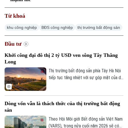
Từ khoá
khu công nghiệp
BĐS công nghiệp
thị trường bất động sản
Đầu tư
Khởi công đại đô thị 2 tỷ USD ven sông Tây Thăng
Long
Thị trường bất động sản phía Tây Hà Nội
tiếp tục tăng nhiệt với sự góp mặt của dự
án Noble Rivera do Sunshine Group làm
chủ đầu tư. Được chính thức khởi công
sáng 1/8 trên trục giao thông huyết mạch
Dòng vốn vẫn là thách thức của thị trường bất động
Tây Thăng Long với quy mô vốn 2 tỷ USD,
sản
dự án hứa hẹn sẽ giải cơn khát nguồn
cung phân khúc cao cấp tại khu vực.
Theo Hội Môi giới Bất động sản Việt Nam
(VARS), trong nửa cuối năm 2026 sẽ có