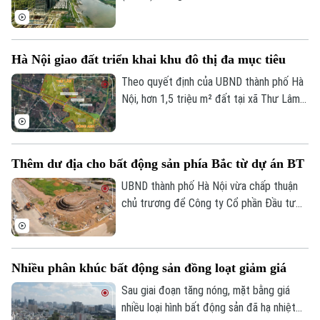
khoảng 111.700 tỷ đồng trái phiếu doanh
nghiệp đến hạn thanh toán, trong đó
nhóm bất động sản chiếm gần 61.000 tỷ
Hà Nội giao đất triển khai khu đô thị đa mục tiêu
đồng, do đó, bài toán dòng vốn vẫn là một
trong những yếu tố then chốt quyết định
Theo quyết định của UBND thành phố Hà
tốc độ phục hồi của thị trường trong thời
Nội, hơn 1,5 triệu m² đất tại xã Thư Lâm
gian tới.
đã được giao cho Tập đoàn Tương Lai
Sông Hồng để thực hiện giai đoạn 1 của
Khu đô thị đa mục tiêu. Toàn bộ diện tích
Thêm dư địa cho bất động sản phía Bắc từ dự án BT
đã hoàn thành công tác giải phóng mặt
Chuyên mục
bằng.
UBND thành phố Hà Nội vừa chấp thuận
chủ trương để Công ty Cổ phần Đầu tư
Thời sự
Bất động sản Prime Land đầu tư xây
dựng tuyến đường quy hoạch mặt cắt
Hà Nội
48m kết nối từ đường tỉnh lộ 23 đến Khu
Hà Nội
Nhiều phân khúc bất động sản đồng loạt giảm giá
nhà ở Làng hoa Tiền Phong, xã Mê Linh
Chính trị
theo hình thức hợp đồng BT không yêu
Sau giai đoạn tăng nóng, mặt bằng giá
Nhịp sống Hà Nội
Thế giới
cầu thanh toán từ ngân sách nhà nước,
nhiều loại hình bất động sản đã hạ nhiệt
Xã hội