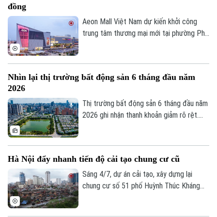
đồng
Aeon Mall Việt Nam dự kiến khởi công
trung tâm thương mại mới tại phường Phủ
Lý, tỉnh Ninh Bình vào đầu tháng 8 tới. Dự
án có tổng vốn đầu tư khoảng 940 tỷ
đồng, dự kiến đi vào hoạt động từ quý IV
Nhìn lại thị trường bất động sản 6 tháng đầu năm
năm 2027.
2026
Thị trường bất động sản 6 tháng đầu năm
2026 ghi nhận thanh khoản giảm rõ rệt.
Liên hệ đường dây nóng (bấm để gọi)
Tuy nhiên, đây không đơn thuần là dấu
Tòa soạn
Tòa soạn
hiệu trầm lắng. Dưới tác động của hành
lang pháp lý mới, chính sách tín dụng thận
0865.116.699 (hotline)
0865.116.699
Hà Nội đẩy nhanh tiến độ cải tạo chung cư cũ
trọng hơn và áp lực chi phí tài chính, thị
trường đang bước vào giai đoạn sàng lọc
Sáng 4/7, dự án cải tạo, xây dựng lại
mạnh.
chung cư số 51 phố Huỳnh Thúc Kháng
(phường Láng) đã chính thức được khởi
công. Đây là một trong những dự án có ý