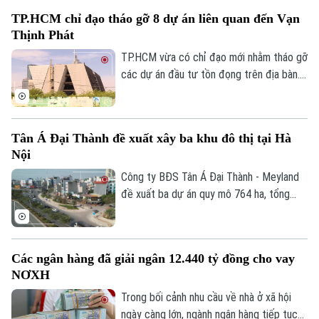
nghĩa quan trọng trong chương trình cải
TP.HCM chỉ đạo tháo gỡ 8 dự án liên quan đến Vạn
tạo, xây dựng lại các khu chung cư cũ
Thịnh Phát
trên địa bàn Thủ đô, góp phần hiện thực
hóa chủ trương của Đảng, Nhà nước và
TP.HCM vừa có chỉ đạo mới nhằm tháo gỡ
Thành phố về chỉnh trang đô thị, nâng cao
các dự án đầu tư tồn đọng trên địa bàn.
chất lượng cuộc sống của nhân dân.
Đáng chú ý, có 8 dự án liên quan đến Tập
đoàn Vạn Thịnh Phát được yêu cầu rà
soát, đề xuất phương án xử lý để sớm
Tân Á Đại Thành đề xuất xây ba khu đô thị tại Hà
khơi thông nguồn lực phát triển.
Nội
Công ty BĐS Tân Á Đại Thành - Meyland
đề xuất ba dự án quy mô 764 ha, tổng
vốn khoảng 47.000 tỷ đồng tại Hà Nội.
Trong đó, dự án có quy mô lớn nhất là khu
đô thị mới Bắc Hồng, xã Phúc Thịnh, diện
Các ngân hàng đã giải ngân 12.440 tỷ đồng cho vay
tích 282 ha, với tổng mức đầu tư dự kiến
NƠXH
18.000 tỷ đồng.
Trong bối cảnh nhu cầu về nhà ở xã hội
ngày càng lớn, ngành ngân hàng tiếp tục