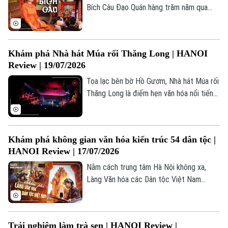
Y tế
Thể thao
Bích Câu Đạo Quán hàng trăm năm qua
Đánh giá
vẫn giữ trọn vẹn nét tĩnh mặc vốn có. Nơi
Di tích
Dinh dưỡng
Bóng đá
đây không chỉ là di tích lịch sử quan
Giải trí
trọng, mà từ lâu đã trở thành không gian
Tư vấn sức khỏe
Khám phá Nhà hát Múa rối Thăng Long | HANOI
Quần vợt
dung dưỡng một di sản nghệ thuật đặc
Tin tức
Đã phát sóng
Review | 19/07/2026
sắc của người Việt.
Golf
Tọa lạc bên bờ Hồ Gươm, Nhà hát Múa rối
Sao
Thăng Long là điểm hẹn văn hóa nổi tiếng,
nơi nghệ thuật múa rối nước truyền thống
Điện ảnh
được gìn giữ và giới thiệu đến hàng triệu
khán giả trong nước và quốc tế.
Thời trang
Khám phá không gian văn hóa kiến trúc 54 dân tộc |
HANOI Review | 17/07/2026
Âm nhạc
Nằm cách trung tâm Hà Nội không xa,
Làng Văn hóa các Dân tộc Việt Nam
được ví như một “bảo tàng sống”, hội tụ
tinh hoa văn hóa kiến trúc của cộng đồng
các dân tộc trên mọi miền Tổ quốc.
Trải nghiệm làm trà sen | HANOI Review |