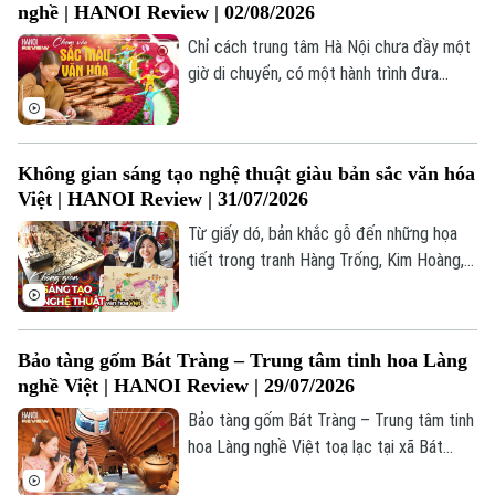
nghề | HANOI Review | 02/08/2026
duy nhất, bởi nó được tạo nên từ chính
đôi tay và câu chuyện của người làm ra.
Chỉ cách trung tâm Hà Nội chưa đầy một
giờ di chuyển, có một hành trình đưa
chúng ta đi qua những dấu ấn lịch sử, ghé
thăm những làng nghề truyền thống và
cảm nhận nhịp sống bình yên của vùng quê
Không gian sáng tạo nghệ thuật giàu bản sắc văn hóa
Bắc Bộ.
Việt | HANOI Review | 31/07/2026
Từ giấy dó, bản khắc gỗ đến những họa
tiết trong tranh Hàng Trống, Kim Hoàng,
chị Nguyễn Hồng Nhung - nhà sáng lập
thương hiệu Mê Chơi (phường Yên Hòa)
tìm cách kể lại câu chuyện văn hóa truyền
Bảo tàng gốm Bát Tràng – Trung tâm tinh hoa Làng
thống bằng những trải nghiệm gần gũi.
Chuyên mục
nghề Việt | HANOI Review | 29/07/2026
Bảo tàng gốm Bát Tràng – Trung tâm tinh
Thời sự
hoa Làng nghề Việt toạ lạc tại xã Bát
Tràng, cách trung tâm Hà Nội khoảng
Hà Nội