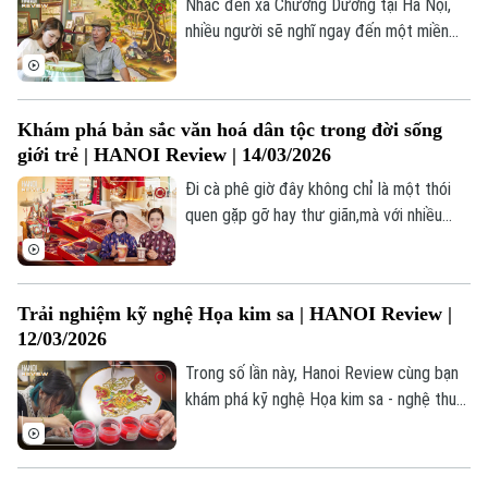
mới.
Nhắc đến xã Chương Dương tại Hà Nội,
nhiều người sẽ nghĩ ngay đến một miền
quê thanh bình. Nhưng ẩn sâu trong những
nếp nhà ngói đỏ tại thôn Khoái Nội lại là
một không gian nghệ thuật tinh tế, nơi
Khám phá bản sắc văn hoá dân tộc trong đời sống
những sợi chỉ được "hóa phép" thành
giới trẻ | HANOI Review | 14/03/2026
những bức tranh sống động.
Đi cà phê giờ đây không chỉ là một thói
quen gặp gỡ hay thư giãn,mà với nhiều
người trẻ, đó còn là cách để tìm đến
những không gian có câu chuyện văn hóa,
có bản sắc riêng.
Trải nghiệm kỹ nghệ Họa kim sa | HANOI Review |
12/03/2026
Trong số lần này, Hanoi Review cùng bạn
khám phá kỹ nghệ Họa kim sa - nghệ thuật
thủ công kết hợp kim loại và cát màu tạo
nên những bức họa tinh xảo.