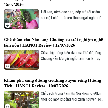
15/07/2026
Hái sen, tách gạo sen, ướp trà rồi nhâm
nhi một chén trà sen thơm ngát nghe có
vẻ đơn giản. Thế nhưng để tạo nên hương
vị trà sen chuẩn Hà Nội lại là một hành
trình đòi hỏi sự công phu, tỉ mỉ và nhiều
Ghé thăm chợ Nón làng Chuông và trải nghiệm nghề
kinh nghiệm.
làm nón | HANOI Review | 12/07/2026
Giữa nhịp sống hiện đại của Thủ đô, làng
Chuông vẫn lưu giữ nghề làm nón lá truyền
thống đã tồn tại hơn 300 năm. Không chỉ
là nơi tạo nên những chiếc nón mộc mạc,
thanh tao gắn liền với hình ảnh người phụ
Khám phá cung đường trekking xuyên rừng Hương
nữ Việt Nam, làng Chuông còn là điểm
Tích | HANOI Review | 10/07/2026
đến mang đậm giá trị văn hóa, lịch sử và
bản sắc của vùng quê Bắc Bộ.
Chỉ cách trung tâm Hà Nội khoảng 60km
thôi, có một khoảng trời xanh nguyên sơ
như một nốt nhạc trầm êm ái đang đợi