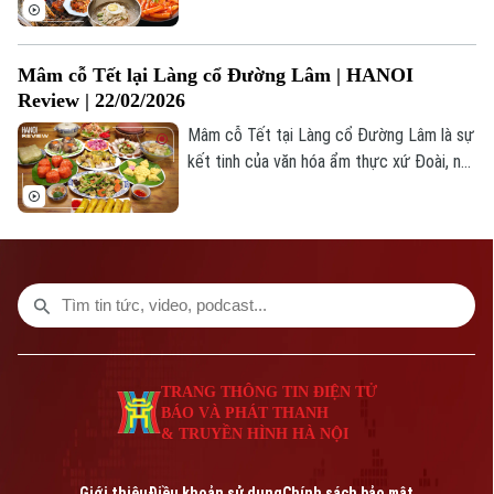
giữa Thủ đô, giúp người tham gia “du hành
vị giác” đến từng góc phố sôi động của
Seoul, nơi những quán nướng nghi ngút
Mâm cỗ Tết lại Làng cổ Đường Lâm | HANOI
khói, xe đồ ăn đường phố rực rỡ ánh đèn
Review | 22/02/2026
và hương vị cay nồng đặc trưng tạo nên
bản sắc khó quên.
Mâm cỗ Tết tại Làng cổ Đường Lâm là sự
kết tinh của văn hóa ẩm thực xứ Đoài, nổi
bật với những món ăn dân dã nhưng được
chế biến vô cùng kỳ công.
TRANG THÔNG TIN ĐIỆN TỬ
BÁO VÀ PHÁT THANH
& TRUYỀN HÌNH HÀ NỘI
Giới thiệu
Điều khoản sử dụng
Chính sách bảo mật