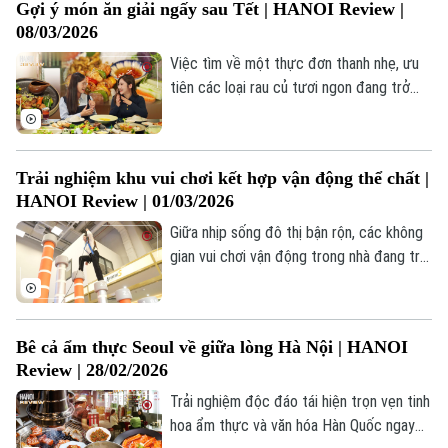
Gợi ý món ăn giải ngấy sau Tết | HANOI Review |
08/03/2026
Việc tìm về một thực đơn thanh nhẹ, ưu
tiên các loại rau củ tươi ngon đang trở
thành xu hướng để lấy lại sự cân bằng cho
cơ thể sau chuỗi ngày ngập tràn trong
bánh chưng xanh, giò chả và những bữa
Trải nghiệm khu vui chơi kết hợp vận động thể chất |
tiệc ngày Tết.
Bản quyền thuộc về Cơ quan Báo và Phát thanh Truyền hình Hà Nội Giấy
HANOI Review | 01/03/2026
phép số: Số 63/GP-TTDT, cấp ngày 10/05/2023
Giữa nhịp sống đô thị bận rộn, các không
TRANG THÔNG TIN ĐIỆN TỬ
gian vui chơi vận động trong nhà đang trở
CỦA CƠ QUAN BÁO VÀ PHÁT THANH TRUYỀN HÌNH HÀ NỘI
thành lựa chọn của nhiều gia đình và bạn
trẻ khi muốn vừa giải trí vừa rèn luyện thể
Số 3-5 Huỳnh Thúc Kháng-Phường Láng-Hà Nội
chất. Trong số phát sóng này, Hà Nội
Giám đốc: VŨ MINH TUẤN
Bê cả ẩm thực Seoul về giữa lòng Hà Nội | HANOI
Review sẽ đưa khán giả đến trải nghiệm
Review | 28/02/2026
một khu vui chơi vận động kết hợp thể
Phó Giám đốc: Nguyễn Kim Khiêm, Nguyễn Minh Đức, Nguyễn Thành Lợi
chất ngay tại trung tâm Thủ đô, dành cho
Trải nghiệm độc đáo tái hiện trọn vẹn tinh
mọi lứa tuổi.
hoa ẩm thực và văn hóa Hàn Quốc ngay