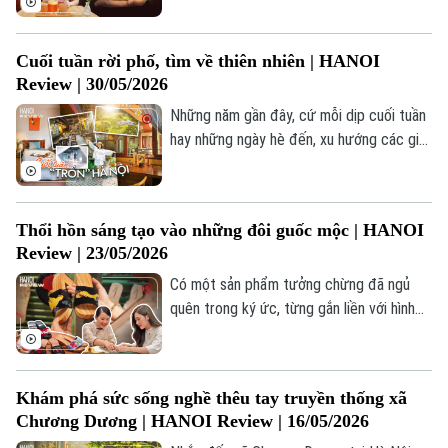
Tòa soạn
Tòa soạn
thưởng thức một thức uống thật mát lạnh
để giải khát. Thế nhưng, uống gì để vừa
0865.116.699 (hotline)
0865.116.699
Cuối tuần rời phố, tìm về thiên nhiên | HANOI
sảng khoái, lại vừa "healthy", không nạp
Review | 30/05/2026
quá nhiều đường mà vẫn giữ được vóc
dáng và sức khỏe? Câu trả lời chính là Trà
Những năm gần đây, cứ mỗi dịp cuối tuần
lên men Kombucha!
hay những ngày hè đến, xu hướng các gia
đình tại Hà Nội tìm về vùng ngoại ô hay
các tỉnh lân cận càng trở nên phổ biến.
Bởi lẽ, sau những guồng quay hối hả của
Thổi hồn sáng tạo vào những đôi guốc mộc | HANOI
công việc và học tập, ai cũng mong muốn
Review | 23/05/2026
có một khoảng tĩnh lặng và tìm đến sự
bình yên.
Có một sản phẩm tưởng chừng đã ngủ
quên trong ký ức, từng gắn liền với hình
ảnh thân thương của người Hà Nội xưa...
đó chính là những đôi guốc mộc. Vẫn là
thanh âm lộc cộc quen thuộc ngày ấy,
Khám phá sức sống nghề thêu tay truyền thống xã
nhưng hôm nay, những đôi guốc này đang
Chương Dương | HANOI Review | 16/05/2026
được tái sinh theo một cách hoàn toàn