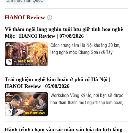
ẩm thực Hàn Quốc
HANOI Review
Về thăm ngôi làng nghìn tuổi lưu giữ tinh hoa nghề
Mộc | HANOI Review | 07/08/2026
Cách trung tâm Hà Nội khoảng 30 km,
làng nghề mộc Chàng Sơn (xã Tây
Phương) từ lâu đã nổi tiếng với những sản
phẩm gỗ tinh xảo, mang đậm dấu ấn tài
hoa của người thợ Việt. Trong hành trình
Trải nghiệm nghề kim hoàn ở phố cổ Hà Nội |
này, Hanoi Review sẽ khám phá lịch sử
HANOI Review | 05/08/2026
hình thành, quy trình chế tác và những giá
trị đã làm nên tinh hoa làng nghề mộc
Workshop Vùng Ký Ức, nơi bạn sẽ được
nghìn năm tuổi này.
hóa thân thành một người thợ kim hoàn,
tự tay cưa, mài, tạo hình và hoàn thiện
những món trang sức bằng bạc như nhẫn,
vòng tay hay dây chuyền. Điều đặc biệt là
Hành trình chạm vào sắc màu văn hóa du lịch làng
mỗi sản phẩm đều chỉ có một phiên bản