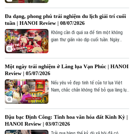
chúng ta. Đó chính là du lịch cộng đồng
Mường Cốc – một bản Mường ẩn mình
Đa dạng, phong phú trải nghiệm du lịch giải trí cuối
giữa lòng Thủ đô.
tuần | HANOI Review | 08/07/2026
Không cần đi quá xa để tìm một không
gian thư giãn vào dịp cuối tuần. Ngày
càng nhiều người dân Hà Nội lựa chọn
những điểm đến ở khu vực ven đô, nơi
vừa thuận tiện di chuyển, vừa có nhiều
Một ngày trải nghiệm ở Làng lụa Vạn Phúc | HANOI
hoạt động vui chơi, ẩm thực và giải trí hấp
Review | 05/07/2026
Theo dõi Hà Nội On
dẫn. Chỉ với một hành trình ngắn, du khách
đã có thể tạm rời nhịp sống hối hả của
Nếu yêu vẻ đẹp tinh tế của tơ lụa Việt
phố thị để tận hưởng những phút giây thư
Nam, chắc chắn không thể bỏ qua làng lụa
thái bên gia đình và bạn bè.
Vạn Phúc - nơi được mệnh danh là cái nôi
của nghề dệt lụa nổi tiếng của Việt Nam.
Nơi đây là một trong bốn làng nghề Hà
Đậu bạc Định Công: Tinh hoa văn hóa đất Kinh Kỳ |
Nội được đưa vào Mạng lưới Thành phố
HANOI Review | 03/07/2026
Thủ công mỹ nghệ sáng tạo toàn cầu.
Trải qua hàng thế kỷ, dù xã hội đã có