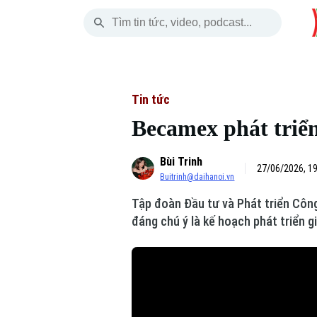
Thứ Sáu
THỜI SỰ
HÀ NỘI
THẾ GIỚI
07 Tháng 08, 2026
Hà Nội
Nhịp sống Hà Nộ
Tin tức
Tin tức
Becamex phát triển
Chính trị
Người Hà Nội
Quân s
Bùi Trinh
Xã hội
Khoảnh khắc Hà 
Hồ sơ
27/06/2026, 1
Buitrinh@daihanoi.vn
An ninh trật tự
Ẩm thực
Người V
Tập đoàn Đầu tư và Phát triển Côn
đáng chú ý là kế hoạch phát triển 
Công nghệ
Skip Ad