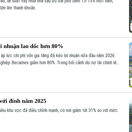
cao, lãi suất vay mua nhà sau ưu đãi phổ biến 13-15% một năm,
lớn lên thanh khoản.
ợi nhuận lao dốc hơn 80%
áp lực chi phí vốn gia tăng đã kéo lợi nhuận nửa đầu năm 2026
ghiệp Becamex giảm hơn 80%. Trong bối cảnh dư nợ tài chính lên
ũng giảm mạnh và lùi về vùng giá thấp nhất trong 5 năm.
với đỉnh năm 2025
nhiều khu vực đã điều chỉnh mạnh, có nơi giảm tới 31% so với mức