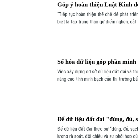
Góp ý hoàn thiện Luật Kinh d
“Tiếp tục hoàn thiện thể chế để phát triể
biệt là tập trung tháo gỡ điểm nghẽn, cắt
nước”. Đó là những nội dung được nhiều ch
thảo “Góp ý sửa đổi, bổ sung Luật kinh d
Số hóa dữ liệu góp phần minh 
Việc xây dựng cơ sở dữ liệu đất đai và t
nâng cao tính minh bạch của thị trường bấ
nối, cập nhật và chia sẻ đồng bộ.
Để dữ liệu đất đai "đúng, đủ, s
Để dữ liệu đất đai thực sự “đúng, đủ, sạch
lượng rà soát, đối chiếu và sự phối hợp c