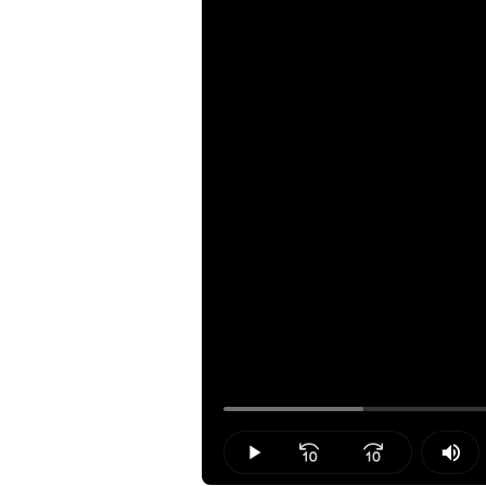
Loaded
:
13.83%
Play
Mut