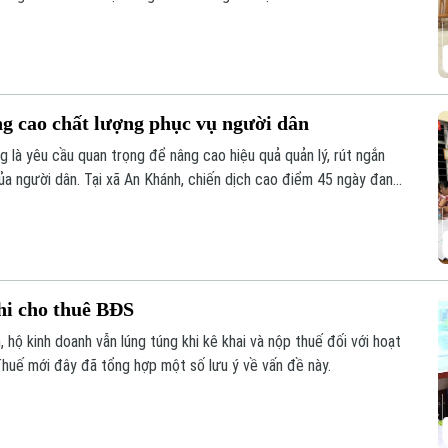
n hóa khoảng 4,1 triệu thửa đất và căn hộ trước ngày 25/8/2026.
ng cao chất lượng phục vụ người dân
g là yêu cầu quan trọng để nâng cao hiệu quả quản lý, rút ngắn
ủa người dân. Tại xã An Khánh, chiến dịch cao điểm 45 ngày đang
ừng khu dân cư, với sự vào cuộc của cả hệ thống chính trị và sự
hi cho thuê BĐS
 hộ kinh doanh vẫn lúng túng khi kê khai và nộp thuế đối với hoạt
huế mới đây đã tổng hợp một số lưu ý về vấn đề này.