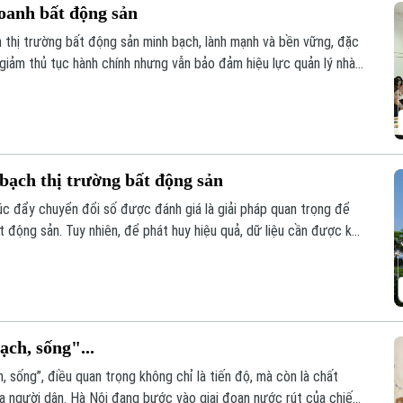
oanh bất động sản
n thị trường bất động sản minh bạch, lành mạnh và bền vững, đặc
 giảm thủ tục hành chính nhưng vẫn bảo đảm hiệu lực quản lý nhà
uyên gia, hiệp hội và doanh nghiệp đã đưa ra phân tích tại hội
oanh bất động sản 2023” tổ chức sáng 6/8.
bạch thị trường bất động sản
húc đẩy chuyển đổi số được đánh giá là giải pháp quan trọng để
t động sản. Tuy nhiên, để phát huy hiệu quả, dữ liệu cần được kết
ạch, sống"...
, sống”, điều quan trọng không chỉ là tiến độ, mà còn là chất
ủa người dân. Hà Nội đang bước vào giai đoạn nước rút của chiến