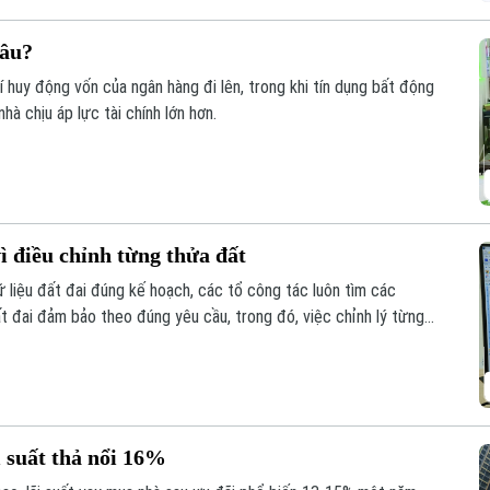
đâu?
phí huy động vốn của ngân hàng đi lên, trong khi tín dụng bất động
à chịu áp lực tài chính lớn hơn.
ì điều chỉnh từng thửa đất
liệu đất đai đúng kế hoạch, các tổ công tác luôn tìm các
ất đai đảm bảo theo đúng yêu cầu, trong đó, việc chỉnh lý từng
như trước đây đã và đang được xem là giải pháp tối ưu.
 suất thả nổi 16%