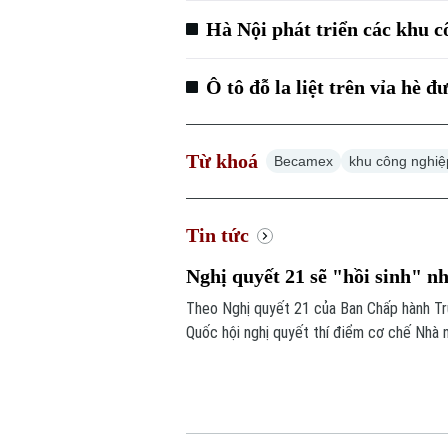
Hà Nội phát triển các khu c
Ô tô đỗ la liệt trên vỉa hè
Từ khoá
Becamex
khu công nghiệ
Tin tức
Nghị quyết 21 sẽ "hồi sinh" n
Theo Nghị quyết 21 của Ban Chấp hành Tr
Quốc hội nghị quyết thí điểm cơ chế Nhà 
còn khả năng thực hiện. Nếu được thông q
bổ sung quỹ nhà ở và giảm lãng phí tài ngu