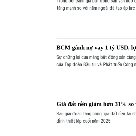
Trong bối cảnh giá bất động sản vẫn neo 
tăng mạnh so với năm ngoái đã tạo áp lực 
BCM gánh nợ vay 1 tỷ USD, l
Sự chững lại của mảng bất động sản cùng 
của Tập đoàn Đầu tư và Phát triển Công n
khoảng 1 tỷ USD, cổ phiếu doanh nghiệp c
Giá đất nền giảm hơn 31% so 
Sau giai đoạn tăng nóng, giá đất nền tại 
đỉnh thiết lập cuối năm 2025.