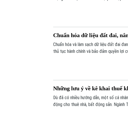
dịch cao điểm 45 ngày, với mục tiêu chuẩ
Chuẩn hóa dữ liệu đất đai, nâ
Chuẩn hóa và làm sạch dữ liệu đất đai đan
thủ tục hành chính và bảo đảm quyền lợi c
được triển khai đồng loạt từ từng thôn, t
đồng thuận của người dân.
Những lưu ý về kê khai thuế k
Dù đã có nhiều hướng dẫn, một số cá nhân,
động cho thuê nhà, bất động sản. Ngành T