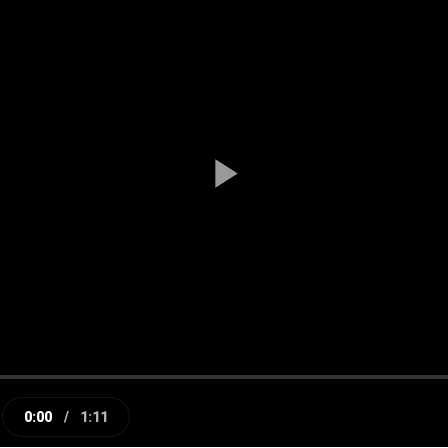
Play
Video
0:00
/
1:11
e
Current
Duration