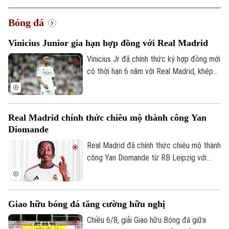
Bóng đá
Vinicius Junior gia hạn hợp đồng với Real Madrid
Vinicius Jr đã chính thức ký hợp đồng mới
có thời hạn 6 năm với Real Madrid, khép
lại những đồn đoán về khả năng chuyển
đến Arsenal.
Real Madrid chính thức chiêu mộ thành công Yan
Diomande
Real Madrid đã chính thức chiêu mộ thành
công Yan Diomande từ RB Leipzig với
mức giá kỷ lục. Tổng giá trị thương vụ lên
tới 140 triệu euro, bao gồm 125 triệu
euro phí chuyển nhượng cố định và 15
Giao hữu bóng đá tăng cường hữu nghị
triệu euro phụ phí tùy theo thành tích.
Chiều 6/8, giải Giao hữu Bóng đá giữa