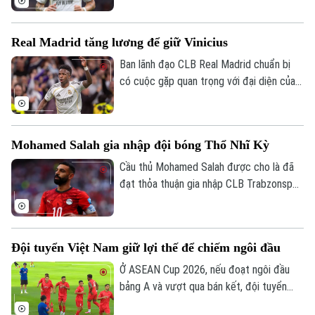
gây bất ngờ khi phải rời đội bóng Hoàng
gia Tây Ban Nha theo dạng cho mượn.
Real Madrid tăng lương để giữ Vinicius
Ban lãnh đạo CLB Real Madrid chuẩn bị
có cuộc gặp quan trọng với đại diện của
Vinicius, nhằm nối lại đàm phán gia hạn với
ngôi sao người Brazil.
Mohamed Salah gia nhập đội bóng Thổ Nhĩ Kỳ
Cầu thủ Mohamed Salah được cho là đã
đạt thỏa thuận gia nhập CLB Trabzonspor
theo dạng chuyển nhượng tự do sau khi
chia tay Liverpool vào cuối mùa giải
2025/26.
Đội tuyển Việt Nam giữ lợi thế để chiếm ngôi đầu
Ở ASEAN Cup 2026, nếu đoạt ngôi đầu
bảng A và vượt qua bán kết, đội tuyển
Việt Nam sẽ đá trận chung kết lượt về