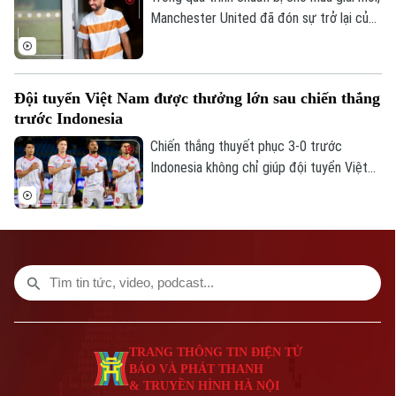
Giám đốc: VŨ MINH TUẤN
Manchester United đã đón sự trở lại của
Phó Giám đốc: Nguyễn Kim Khiêm, Nguyễn Minh Đức, Nguyễn Thành Lợi
bốn trụ cột gồm Bruno Fernandes, Diogo
Dalot, Matheus Cunha và Noussair
Mazraoui sau kỳ World Cup 2026.
Đội tuyển Việt Nam được thưởng lớn sau chiến thắng
trước Indonesia
Chiến thắng thuyết phục 3-0 trước
Indonesia không chỉ giúp đội tuyển Việt
Nam mở rộng cơ hội giành vé vào bán kết
ASEAN Cup 2026, mà còn mang về khoản
thưởng khích lệ tinh thần đầy giá trị.
TRANG THÔNG TIN ĐIỆN TỬ
BÁO VÀ PHÁT THANH
& TRUYỀN HÌNH HÀ NỘI