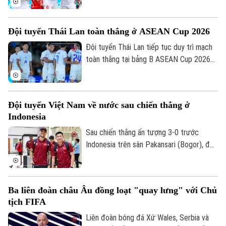
vọng giành vé vào bán kết.
Đội tuyển Thái Lan toàn thắng ở ASEAN Cup 2026
Đội tuyển Thái Lan tiếp tục duy trì mạch
toàn thắng tại bảng B ASEAN Cup 2026
khi vượt qua Philippines trong trận đấu
diễn ra tối 4/8.
Đội tuyển Việt Nam về nước sau chiến thắng ở
Indonesia
Sau chiến thắng ấn tượng 3-0 trước
Indonesia trên sân Pakansari (Bogor), đội
tuyển Việt Nam đã trở về Hà Nội để
chuẩn bị cho lượt trận cuối bảng A
ASEAN Cup 2026 gặp Campuchia.
Ba liên đoàn châu Âu đồng loạt "quay lưng" với Chủ
tịch FIFA
Liên đoàn bóng đá Xứ Wales, Serbia và