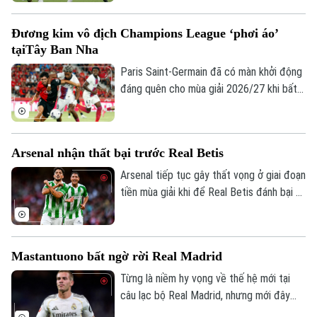
ở lượt đi vòng loại Champions League,
qua đó giúp thầy trò Ismail Kartal tiến
Đương kim vô địch Champions League ‘phơi áo’
Theo dõi Hà Nội On
một bước dài tới vòng play-off
tạiTây Ban Nha
Champions League.
Paris Saint-Germain đã có màn khởi động
đáng quên cho mùa giải 2026/27 khi bất
ngờ thua 0-3 trước Mallorca. Thầy trò
Enrique chỉ còn một trận giao hữu để
hoàn thiện đội hình trước khi bước vào
Arsenal nhận thất bại trước Real Betis
trận tranh Siêu cúp châu Âu gặp Aston
Villa vào ngày 12/8.
Arsenal tiếp tục gây thất vọng ở giai đoạn
tiền mùa giải khi để Real Betis đánh bại 3-
1 tại Dublin.
Mastantuono bất ngờ rời Real Madrid
Từng là niềm hy vọng về thế hệ mới tại
câu lạc bộ Real Madrid, nhưng mới đây
cầu thủ người Argentina Mastatuono đã