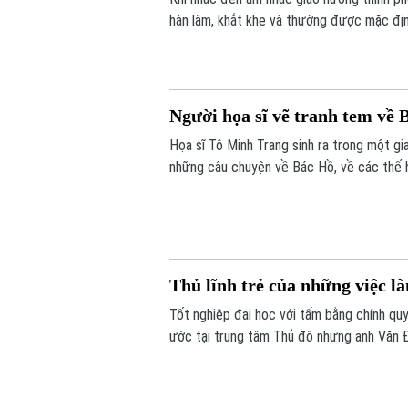
hàn lâm, khắt khe và thường được mặc định 
Nội, bức tranh ấy đang dần thay đổi. Khôn
xếp hàng dài để đắm chìm trong những gia
Người họa sĩ vẽ tranh tem về B
Họa sĩ Tô Minh Trang sinh ra trong một gi
những câu chuyện về Bác Hồ, về các thế h
đắp trong anh lòng yêu nước, niềm tự hào
Thủ lĩnh trẻ của những việc là
Tốt nghiệp đại học với tấm bằng chính qu
ước tại trung tâm Thủ đô nhưng anh Văn Đ
nhiên: Gác lại những cơ hội phát triển cá