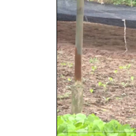
Loaded
: