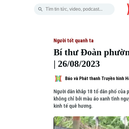
Thứ Bảy
THỜI SỰ
HÀ NỘI
THẾ GIỚI
08 Tháng 08, 2026
Hà Nội
Nhịp sống Hà Nộ
Tin tức
Người tốt quanh ta
Bí thư Đoàn phường
Chính trị
Người Hà Nội
Quân s
| 26/08/2023
Xã hội
Khoảnh khắc Hà 
Hồ sơ
Báo và Phát thanh Truyền hình H
An ninh trật tự
Ẩm thực
Người V
Người dân khắp 18 tổ dân phố của 
Công nghệ
không chỉ bởi màu áo xanh tình ngu
kinh tế quê hương.
Skip Ad