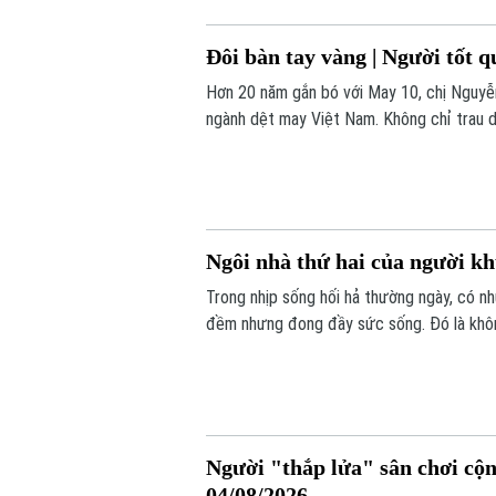
Đôi bàn tay vàng | Người tốt q
Hơn 20 năm gắn bó với May 10, chị Nguyễn 
ngành dệt may Việt Nam. Không chỉ trau dồ
đồng nghiệp trẻ để cùng nâng cao hiệu su
Ngôi nhà thứ hai của người khu
Trong nhịp sống hối hả thường ngày, có n
đềm nhưng đong đầy sức sống. Đó là không
chu của Liforest là hành trình vượt lên ch
Người "thắp lửa" sân chơi cộn
04/08/2026