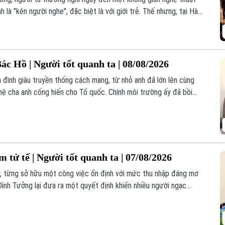
là "kén người nghe", đặc biệt là với giới trẻ. Thế nhưng, tại Hà
g khó để bắt gặp hình ảnh hàng ngàn bạn trẻ sẵn sàng "săn vé",
i điệu cổ điển.
ác Hồ | Người tốt quanh ta | 08/08/2026
a đình giàu truyền thống cách mạng, từ nhỏ anh đã lớn lên cùng
ệ cha anh cống hiến cho Tổ quốc. Chính môi trường ấy đã bồi
 dân tộc và tình cảm đặc biệt dành cho Chủ tịch Hồ Chí Minh.
m tử tế | Người tốt quanh ta | 07/08/2026
y, từng sở hữu một công việc ổn định với mức thu nhập đáng mơ
ình Tưởng lại đưa ra một quyết định khiến nhiều người ngạc
 nhân nơi phố thị để trở về quê hương xã Chương Dương.