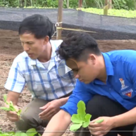
Play
Video