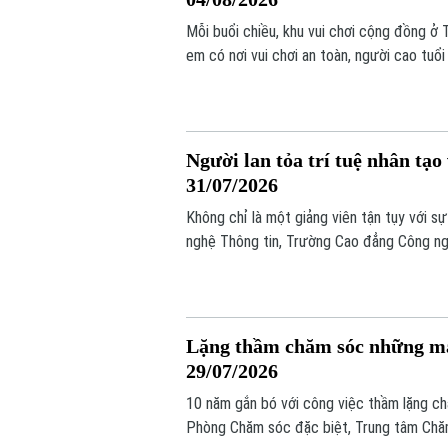
Mỗi buổi chiều, khu vui chơi cộng đồng ở 
em có nơi vui chơi an toàn, người cao tuổ
lại có thêm điểm gặp gỡ, giao lưu sau nhữ
được khơi nguồn từ ý tưởng của một ngườ
Người lan tỏa trí tuệ nhân tạo
31/07/2026
Không chỉ là một giảng viên tận tụy với s
nghệ Thông tin, Trường Cao đẳng Công ng
đưa trí tuệ nhân tạo AI vào thực tiễn hàn
tỉnh, thành phố trên cả nước.
Lặng thầm chăm sóc những mảnh
29/07/2026
10 năm gắn bó với công việc thầm lặng c
Phòng Chăm sóc đặc biệt, Trung tâm Chăm