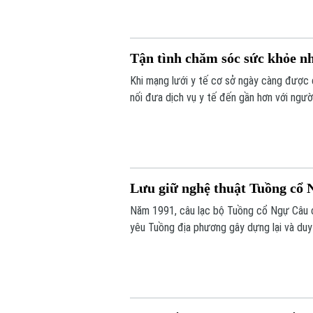
kiên nhẫn, bao dung và yêu thương vô điề
Tận tình chăm sóc sức khỏe nh
Khi mạng lưới y tế cơ sở ngày càng được 
nối đưa dịch vụ y tế đến gần hơn với ngườ
bệnh, mà còn là sự sẻ chia, đồng hành và
Lưu giữ nghệ thuật Tuồng cổ N
Năm 1991, câu lạc bộ Tuồng cổ Ngự Câu 
yêu Tuồng địa phương gây dựng lại và duy
Tuồng cổ ở Ngự Câu vẫn được lưu truyền
hương.