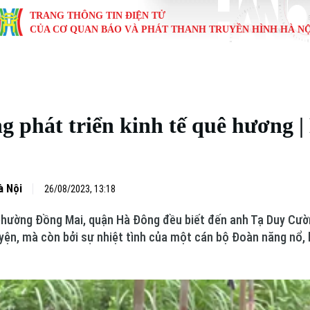
TRANG THÔNG TIN ĐIỆN TỬ
CỦA CƠ QUAN BÁO VÀ PHÁT THANH TRUYỀN HÌNH HÀ NỘ
KINH TẾ
NHÀ ĐẤT
TÀU VÀ XE
GIÁO DỤC
VĂN HÓA
SỨC KHỎ
i
Tin tức
Tin tức
Ô tô
Tin tức
Tin tức
Y tế
 phát triển kinh tế quê hương |
ự
Cafe sáng
Đầu tư
Tàu
Tuyển sinh
Làng nghề
Dinh dư
Nội
Tài chính Ngân hàng
Căn hộ
Xe máy
Hướng nghiệp
Di tích
Tư vấn 
à Nội
26/08/2023, 13:18
iệt 4 phương
Doanh nghiệp
Đất đai
Thị trường
phường Đồng Mai, quận Hà Đông đều biết đến anh Tạ Duy Cườ
Kinh nghiệm
Đánh giá
yện, mà còn bởi sự nhiệt tình của một cán bộ Đoàn năng nổ, l