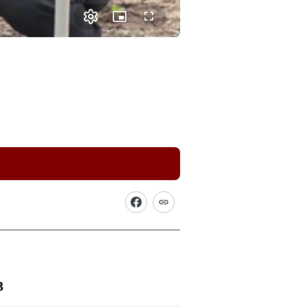
Picture-
Fullscreen
in-
Picture
3