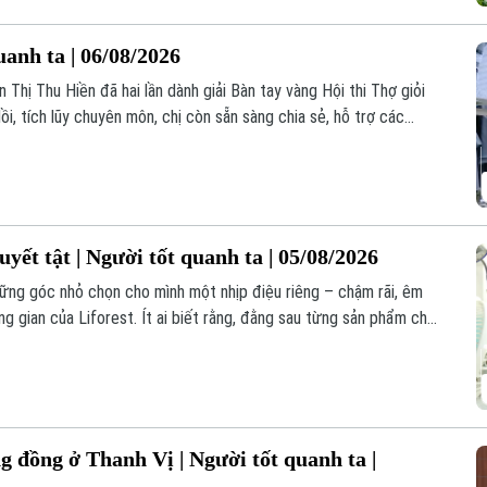
uanh ta | 06/08/2026
Thị Thu Hiền đã hai lần dành giải Bàn tay vàng Hội thi Thợ giỏi
i, tích lũy chuyên môn, chị còn sẵn sàng chia sẻ, hỗ trợ các
ất lao động, đóng góp vào thành tích chung của doanh nghiệp.
yết tật | Người tốt quanh ta | 05/08/2026
hững góc nhỏ chọn cho mình một nhịp điệu riêng – chậm rãi, êm
 gian của Liforest. Ít ai biết rằng, đằng sau từng sản phẩm chỉn
ính mình của những người thợ rất đặc biệt.
g đồng ở Thanh Vị | Người tốt quanh ta |