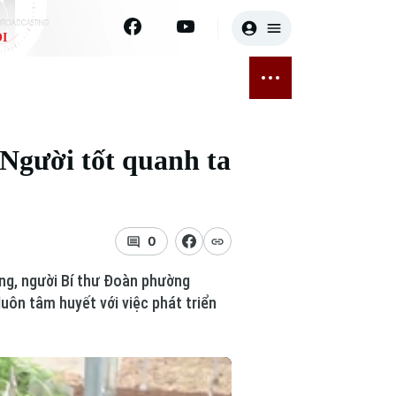
I
E
THỂ THAO
GIẢI TRÍ
ĐÃ PHÁT SÓNG
Bóng đá
Tin tức
 Người tốt quanh ta
ỡng
Quần vợt
Sao
sức khỏe
Golf
Điện ảnh
0
Thời trang
ng, người Bí thư Đoàn phường
Âm nhạc
uôn tâm huyết với việc phát triển