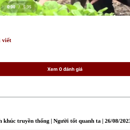
0:00
/
5:35
e
Current
Duration
Time
 viết
Xem 0 đánh giá
 khúc truyền thống | Người tốt quanh ta | 26/08/202