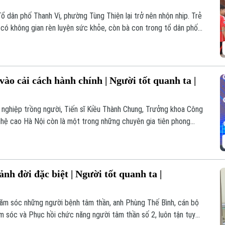
Tổ dân phố Thanh Vị, phường Tùng Thiện lại trở nên nhộn nhịp. Trẻ
i có không gian rèn luyện sức khỏe, còn bà con trong tổ dân phố
ng giờ lao động. Không gian sinh hoạt chung khang trang này
i luôn đau đáu với cuộc sống của bà con địa phư
 vào cải cách hành chính | Người tốt quanh ta |
ự nghiệp trồng người, Tiến sĩ Kiều Thành Chung, Trưởng khoa Công
hệ cao Hà Nội còn là một trong những chuyên gia tiên phong
h chính công, tạo nên sức lan tỏa sâu rộng từ Thủ đô đến nhiều
 đời đặc biệt | Người tốt quanh ta |
hăm sóc những người bệnh tâm thần, anh Phùng Thế Bình, cán bộ
 sóc và Phục hồi chức năng người tâm thần số 2, luôn tận tụy