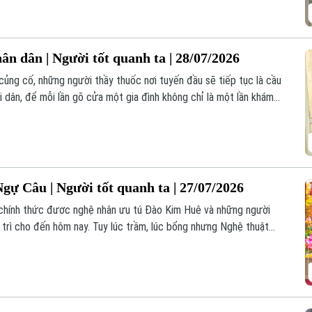
u kiện, chăm sóc từng người bệnh như chính người thân của mình.
ân dân | Người tốt quanh ta | 28/07/2026
củng cố, những người thầy thuốc nơi tuyến đầu sẽ tiếp tục là cầu
i dân, để mỗi lần gõ cửa một gia đình không chỉ là một lần khám
 gìn giữ sức khỏe cho cộng đồng.
gự Câu | Người tốt quanh ta | 27/07/2026
chính thức đươc nghệ nhân ưu tú Đào Kim Huê và những người
 trì cho đến hôm nay. Tuy lúc trầm, lúc bổng nhưng Nghệ thuật
 bởi những người đam mê môn nghệ thuật truyền thống quê