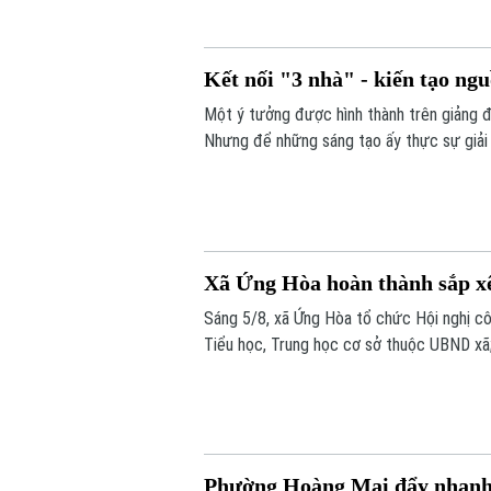
Kết nối "3 nhà" - kiến tạo ng
Một ý tưởng được hình thành trên giảng 
Nhưng để những sáng tạo ấy thực sự giải qu
cho xã hội, cần một hành trình dài hơn. H
nghiệp.
Xã Ứng Hòa hoàn thành sắp xế
Sáng 5/8, xã Ứng Hòa tổ chức Hội nghị cô
Tiểu học, Trung học cơ sở thuộc UBND xã
đối với các cơ sở giáo dục công lập trên 
Phường Hoàng Mai đẩy nhanh l