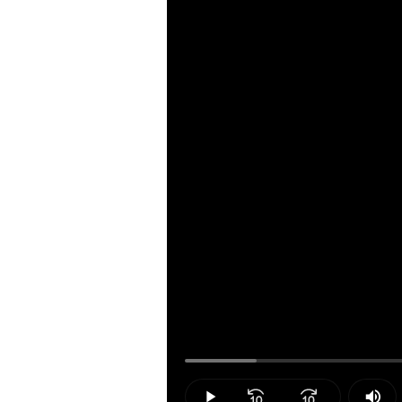
Loaded
:
8.51%