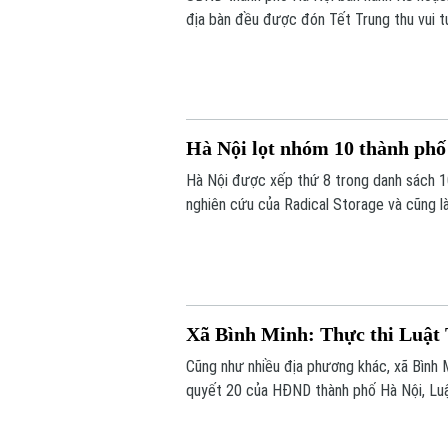
địa bàn đều được đón Tết Trung thu vui t
tặng quà đầy đủ, kịp thời.
Hà Nội lọt nhóm 10 thành phố
Hà Nội được xếp thứ 8 trong danh sách 1
nghiên cứu của Radical Storage và cũng là
Xã Bình Minh: Thực thi Luật 
Cũng như nhiều địa phương khác, xã Bình M
quyết 20 của HĐND thành phố Hà Nội, Luật
phạm về trật tự xây dựng, đất đai.