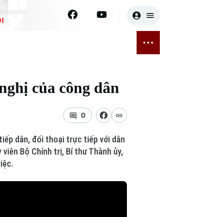
I
E
THỂ THAO
GIẢI TRÍ
ĐÃ PHÁT SÓNG
Bóng đá
Tin tức
n nghị của công dân
ỡng
Quần vợt
Sao
sức khỏe
Golf
Điện ảnh
0
Thời trang
ếp dân, đối thoại trực tiếp với dân
 viên Bộ Chính trị, Bí thư Thành ủy,
Âm nhạc
iệc.