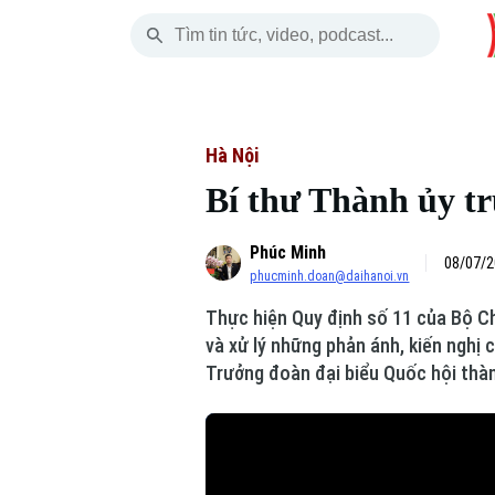
Thứ Năm
THỜI SỰ
HÀ NỘI
THẾ GIỚI
06 Tháng 08, 2026
Hà Nội
Nhịp sống Hà Nộ
Tin tức
Hà Nội
Bí thư Thành ủy trự
Chính trị
Người Hà Nội
Quân s
Phúc Minh
Xã hội
Khoảnh khắc Hà 
Hồ sơ
08/07/2
phucminh.doan@daihanoi.vn
An ninh trật tự
Ẩm thực
Người V
Thực hiện Quy định số 11 của Bộ Chí
và xử lý những phản ánh, kiến nghị c
Công nghệ
Trưởng đoàn đại biểu Quốc hội thàn
Skip Ad