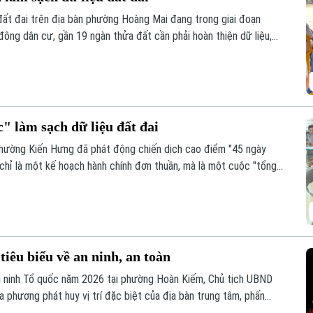
đất đai trên địa bàn phường Hoàng Mai đang trong giai đoạn
 đông dân cư, gần 19 ngàn thửa đất cần phải hoàn thiện dữ liệu,
n 10/8 phải hoàn thành thu thập dữ liệu tại 41 tổ dân phố đang
 làm sạch dữ liệu đất đai
hường Kiến Hưng đã phát động chiến dịch cao điểm "45 ngày
 chỉ là một kế hoạch hành chính đơn thuần, mà là một cuộc "tổng
sạch và cập nhật cơ sở dữ liệu quốc gia về đất đai trên địa bàn.
iêu biểu về an ninh, an toàn
n ninh Tổ quốc năm 2026 tại phường Hoàn Kiếm, Chủ tịch UBND
 phương phát huy vị trí đặc biệt của địa bàn trung tâm, phấn
nh, an toàn, kỷ cương, văn minh và thân thiện.