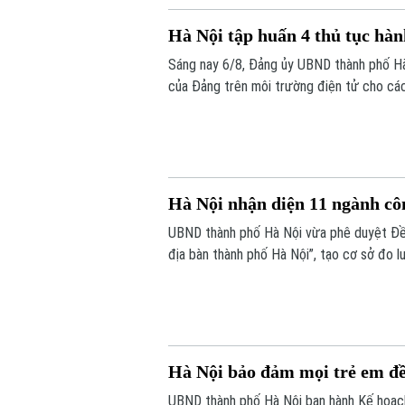
Hà Nội tập huấn 4 thủ tục hàn
Sáng nay 6/8, Đảng ủy UBND thành phố Hà
của Đảng trên môi trường điện tử cho cá
tiếp tại trụ sở Khu liên cơ quan thành ph
trực thuộc.
Hà Nội nhận diện 11 ngành cô
UBND thành phố Hà Nội vừa phê duyệt Đề 
địa bàn thành phố Hà Nội”, tạo cơ sở đo 
văn hóa đối với tăng trưởng kinh tế, phục 
Hà Nội bảo đảm mọi trẻ em đề
UBND thành phố Hà Nội ban hành Kế hoạch