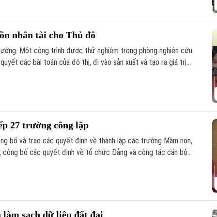
uồn nhân tài cho Thủ đô
đường. Một công trình được thử nghiệm trong phòng nghiên cứu.
yết các bài toán của đô thị, đi vào sản xuất và tạo ra giá trị
ành trình ấy cần sự kết nối giữa Nhà nước – Nhà trường – Doanh
p 27 trường công lập
ng bố và trao các quyết định về thành lập các trường Mầm non,
; công bố các quyết định về tổ chức Đảng và công tác cán bộ
địa bàn xã sau sắp xếp.
àm sạch dữ liệu đất đai