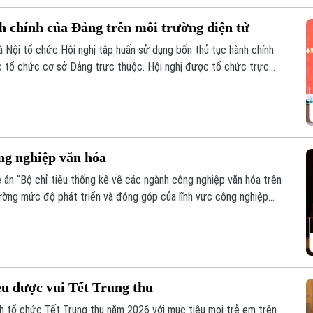
h chính của Đảng trên môi trường điện tử
 Nội tổ chức Hội nghị tập huấn sử dụng bốn thủ tục hành chính
c tổ chức cơ sở Đảng trực thuộc. Hội nghị được tổ chức trực
ố và kết nối trực tuyến đến điểm cầu của các tổ chức cơ sở Đảng
ng nghiệp văn hóa
án “Bộ chỉ tiêu thống kê về các ngành công nghiệp văn hóa trên
lường mức độ phát triển và đóng góp của lĩnh vực công nghiệp
vụ công tác quản lý và hoạch định chính sách.
u được vui Tết Trung thu
 tổ chức Tết Trung thu năm 2026 với mục tiêu mọi trẻ em trên