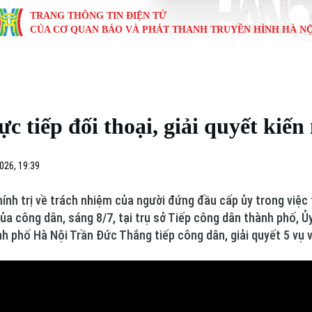
TRANG THÔNG TIN ĐIỆN TỬ
CỦA CƠ QUAN BÁO VÀ PHÁT THANH TRUYỀN HÌNH HÀ NỘ
KINH TẾ
NHÀ ĐẤT
TÀU VÀ XE
GIÁO DỤC
VĂN HÓA
SỨC KHỎ
i
Tin tức
Tin tức
Ô tô
Tin tức
Tin tức
Y tế
c tiếp đối thoại, giải quyết kiế
ự
Cafe sáng
Đầu tư
Tàu
Tuyển sinh
Làng nghề
Dinh dư
Nội
Tài chính Ngân hàng
Căn hộ
Xe máy
Hướng nghiệp
Di tích
Tư vấn 
026, 19:39
iệt 4 phương
Doanh nghiệp
Đất đai
Thị trường
nh trị về trách nhiệm của người đứng đầu cấp ủy trong việc ti
ủa công dân, sáng 8/7, tại trụ sở Tiếp công dân thành phố, Ủy
Kinh nghiệm
Đánh giá
h phố Hà Nội Trần Đức Thắng tiếp công dân, giải quyết 5 vụ v