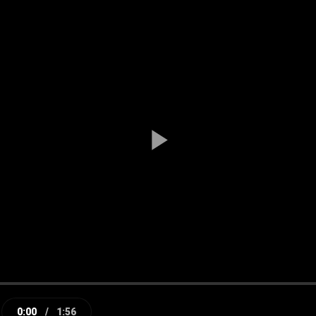
Play
Video
0:00
/
1:56