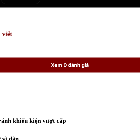
e
Current
Duration
Time
 viết
Xem 0 đánh giá
tránh khiếu kiện vượt cấp
ư vì dân