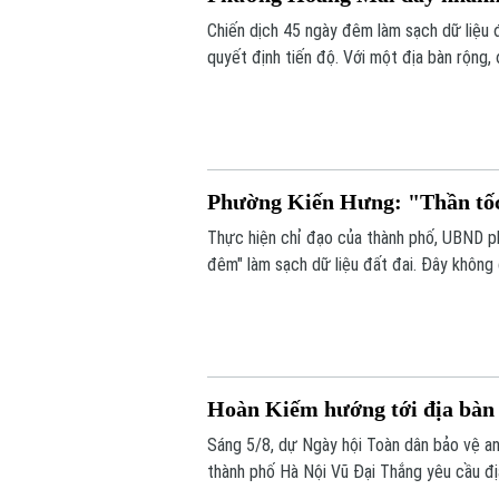
Chiến dịch 45 ngày đêm làm sạch dữ liệu 
quyết định tiến độ. Với một địa bàn rộng,
kế hoạch mà phường Hoàng Mai đề ra là đế
đứng trước những thách thức không nhỏ.
Phường Kiến Hưng: "Thần tốc"
Thực hiện chỉ đạo của thành phố, UBND p
đêm" làm sạch dữ liệu đất đai. Đây không
động viên" toàn diện nhằm chuẩn hóa, làm 
Hoàn Kiếm hướng tới địa bàn t
Sáng 5/8, dự Ngày hội Toàn dân bảo vệ a
thành phố Hà Nội Vũ Đại Thắng yêu cầu địa
đấu trở thành hình mẫu của Thủ đô về an ni