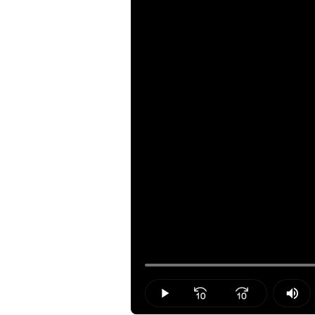
Loaded
:
30.97%
Play
Mut