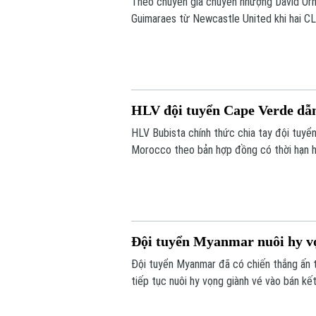
Theo chuyên gia chuyển nhượng David Ornst
Guimaraes từ Newcastle United khi hai CLB
còn chờ Newcastle cho phép tiến hành kiể
HLV đội tuyển Cape Verde dẫ
HLV Bubista chính thức chia tay đội tuy
Morocco theo bản hợp đồng có thời hạn ha
Đội tuyển Myanmar nuôi hy vọ
Đội tuyển Myanmar đã có chiến thắng ấn
tiếp tục nuôi hy vọng giành vé vào bán kết