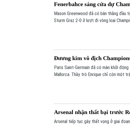
Fenerbahce sáng cửa dự Cha
Mason Greenwood đã có bàn thắng đầu ti
Sturm Graz 2-0 ở lượt đi vòng loại Champi
tới vòng play-off Champions League.
Đương kim vô địch Champions
Paris Saint-Germain đã có màn khởi động 
Mallorca. Thầy trò Enrique chỉ còn một tr
Siêu cúp châu Âu gặp Aston Villa vào ngà
Arsenal nhận thất bại trước R
Arsenal tiếp tục gây thất vọng ở giai đoạn 