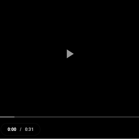
Play
Video
0:00
/
0:31
e
Current
Duration