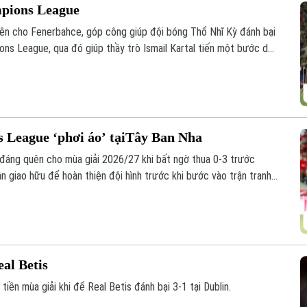
mpions League
ên cho Fenerbahce, góp công giúp đội bóng Thổ Nhĩ Kỳ đánh bại
ons League, qua đó giúp thầy trò Ismail Kartal tiến một bước dài
 League ‘phơi áo’ tạiTây Ban Nha
đáng quên cho mùa giải 2026/27 khi bất ngờ thua 0-3 trước
ận giao hữu để hoàn thiện đội hình trước khi bước vào trận tranh
y 12/8.
eal Betis
tiền mùa giải khi để Real Betis đánh bại 3-1 tại Dublin.