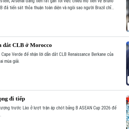
ein, Arsenal đang tiến rất gần tới việc chiêu mộ tiền vệ Bruno
 đã tiến sát thỏa thuận toàn diện và ngôi sao người Brazil chỉ
m tra y tế trước khi hoàn tất thương vụ.
n dắt CLB ở Morocco
ển Cape Verde để nhận lời dẫn dắt CLB Renaissance Berkane của
i mùa giải.
ng đi tiếp
 tượng trước Lào ở lượt trận áp chót bảng B ASEAN Cup 2026 để
.