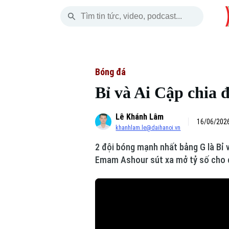
Thứ Năm
THỜI SỰ
HÀ NỘI
THẾ GIỚI
06 Tháng 08, 2026
Hà Nội
Nhịp sống Hà Nộ
Tin tức
Bóng đá
Bỉ và Ai Cập chia 
Chính trị
Người Hà Nội
Quân s
Lê Khánh Lâm
Xã hội
Khoảnh khắc Hà 
Hồ sơ
16/06/2026
khanhlam.le@daihanoi.vn
An ninh trật tự
Ẩm thực
Người V
2 đội bóng mạnh nhất bảng G là Bỉ 
Emam Ashour sút xa mở tỷ số cho đ
Công nghệ
Skip Ad