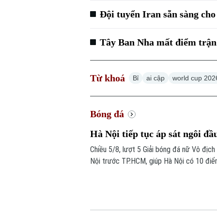
Đội tuyển Iran sẵn sàng cho
Tây Ban Nha mất điểm trận
Từ khoá
Bỉ
ai cập
world cup 202
Bóng đá
Hà Nội tiếp tục áp sát ngôi đầ
Chiều 5/8, lượt 5 Giải bóng đá nữ Vô địc
Nội trước TP.HCM, giúp Hà Nội có 10 điể
do kém chỉ số phụ, tiếp tục tạo nên cuộc