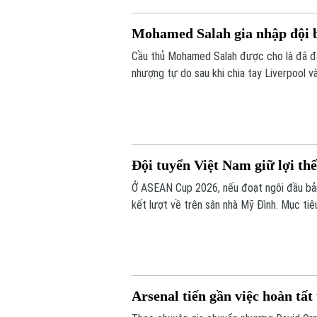
Mohamed Salah gia nhập đội 
Cầu thủ Mohamed Salah được cho là đã đ
nhượng tự do sau khi chia tay Liverpool v
Đội tuyển Việt Nam giữ lợi th
Ở ASEAN Cup 2026, nếu đoạt ngôi đầu bản
kết lượt về trên sân nhà Mỹ Đình. Mục tiêu
chúng ta có những lợi thế rõ ràng trước l
Arsenal tiến gần việc hoàn t