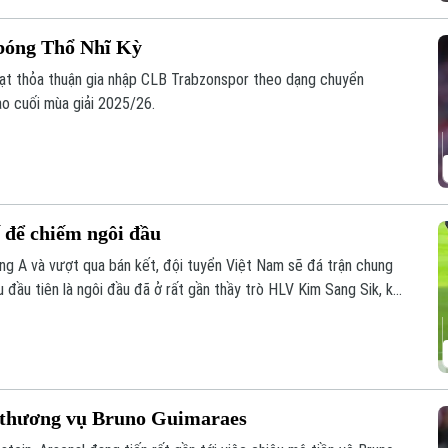
bóng Thổ Nhĩ Kỳ
ạt thỏa thuận gia nhập CLB Trabzonspor theo dạng chuyển
ào cuối mùa giải 2025/26.
ế để chiếm ngôi đầu
g A và vượt qua bán kết, đội tuyển Việt Nam sẽ đá trận chung
 đầu tiên là ngôi đầu đã ở rất gần thầy trò HLV Kim Sang Sik, khi
ượt trận cuối vòng bảng với Campuchia sau đây 2 ngày.
ất thương vụ Bruno Guimaraes