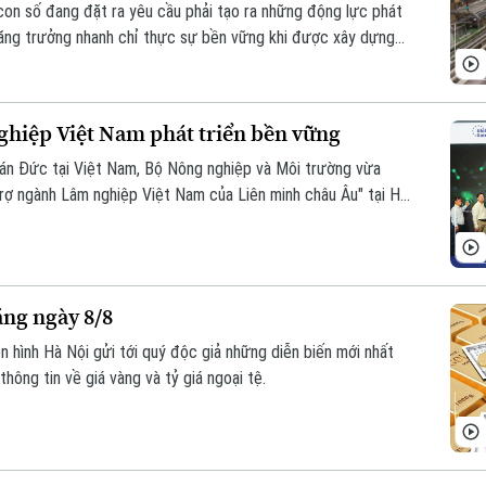
 con số đang đặt ra yêu cầu phải tạo ra những động lực phát
tăng trưởng nhanh chỉ thực sự bền vững khi được xây dựng
 đổi mới sáng tạo, chuyển đổi số và chuyển đổi xanh. Và vai
ếu tố quan trọng để hiện thực hóa mục tiêu này.
hiệp Việt Nam phát triển bền vững
uán Đức tại Việt Nam, Bộ Nông nghiệp và Môi trường vừa
rợ ngành Lâm nghiệp Việt Nam của Liên minh châu Âu" tại Hà
áng ngày 8/8
n hình Hà Nội gửi tới quý độc giả những diễn biến mới nhất
thông tin về giá vàng và tỷ giá ngoại tệ.