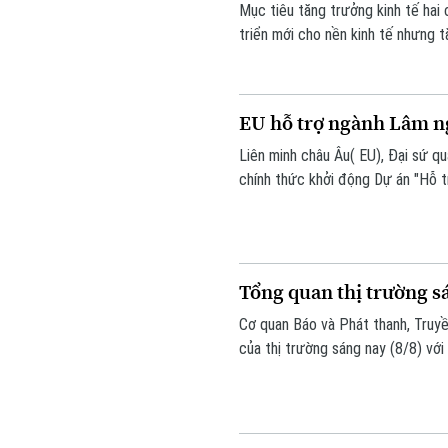
Mục tiêu tăng trưởng kinh tế hai
triển mới cho nền kinh tế nhưng 
trên nền tảng khoa học công nghệ,
trò kiến tạo của chính quyền là y
EU hỗ trợ ngành Lâm ng
Liên minh châu Âu( EU), Đại sứ q
chính thức khởi động Dự án "Hỗ t
Nội.
Tổng quan thị trường s
Cơ quan Báo và Phát thanh, Truyề
của thị trường sáng nay (8/8) với 