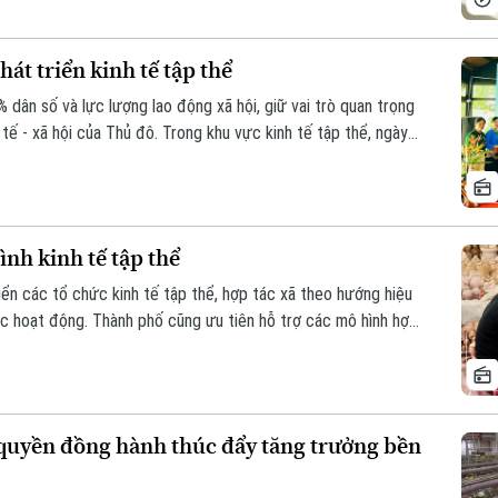
át triển kinh tế tập thể
dân số và lực lượng lao động xã hội, giữ vai trò quan trọng
h tế - xã hội của Thủ đô. Trong khu vực kinh tế tập thể, ngày
đổi tư duy sản xuất, ứng dụng khoa học công nghệ, chuyển
ẩm.
nh kinh tế tập thể
iển các tổ chức kinh tế tập thể, hợp tác xã theo hướng hiệu
ực hoạt động. Thành phố cũng ưu tiên hỗ trợ các mô hình hợp
hành hình mẫu trong phát triển kinh tế tập thể. Đây được xem
ệc làm, nâng cao thu nhập cho thành viên và người lao động,
quyền đồng hành thúc đẩy tăng trưởng bền