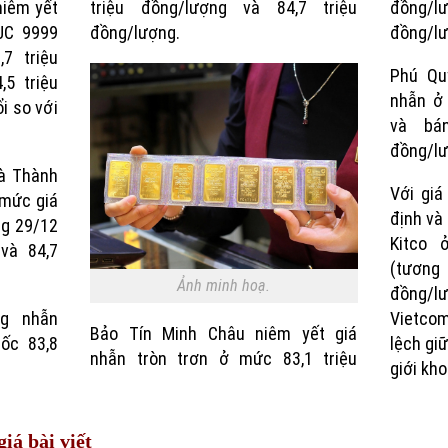
iêm yết
triệu đồng/lượng và 84,7 triệu
đồng/l
JC 9999
đồng/lượng.
đồng/lư
7 triệu
Phú Qu
5 triệu
nhẫn ở
i so với
và bá
đồng/lư
và Thành
Với gi
 mức giá
định và 
ng 29/12
Kitco 
 và 84,7
(tương
Ảnh minh hoạ.
đồng/lư
ng nhẫn
Vietcom
Bảo Tín Minh Châu niêm yết giá
ốc 83,8
lệch gi
nhẫn tròn trơn ở mức 83,1 triệu
giới kh
iá bài viết