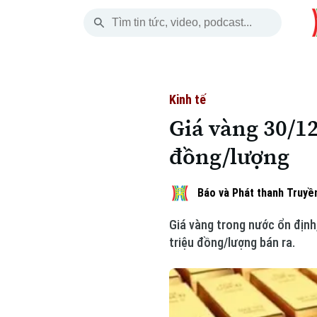
Thứ Bảy
THỜI SỰ
HÀ NỘI
THẾ GIỚI
08 Tháng 08, 2026
Hà Nội
Nhịp sống Hà Nộ
Tin tức
Kinh tế
Giá vàng 30/12
Chính trị
Người Hà Nội
Quân s
đồng/lượng
Xã hội
Khoảnh khắc Hà 
Hồ sơ
Báo và Phát thanh Truyền
An ninh trật tự
Ẩm thực
Người V
Giá vàng trong nước ổn định
Công nghệ
triệu đồng/lượng bán ra.