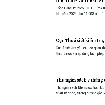
Idico tăng vốn điều lệ l
Tổng Công ty Idico - CTCP (mã ID
tức năm 2025 cho 11.908 cổ đông,
gần 379,5 tỷ đồng, nguồn vốn từ l
Cục Thuế siết kiểm tra,
Cục Thuế vừa yêu cầu cơ quan thu
thuế trước khi áp dụng biện pháp
đúng điều kiện, đồng thời bảo vệ 
Thu ngân sách 7 tháng đ
Thu ngân sách Nhà nước tiếp tục 
triệu tỷ đồng, tương đương gần 7
tư công vẫn còn chậm, đặt ra yêu