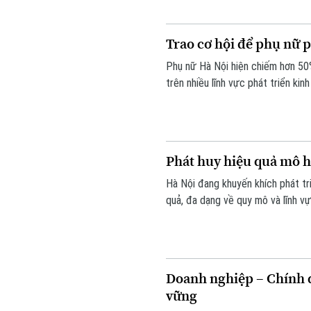
Trao cơ hội để phụ nữ ph
Phụ nữ Hà Nội hiện chiếm hơn 50% 
trên nhiều lĩnh vực phát triển kin
càng nhiều phụ nữ mạnh dạn thay 
đổi số để nâng cao giá trị sản ph
Phát huy hiệu quả mô hì
Hà Nội đang khuyến khích phát tr
quả, đa dạng về quy mô và lĩnh v
tác xã tiêu biểu, từng bước trở t
là giải pháp quan trọng để tạo vi
đồng thời góp phần bảo đảm an
Doanh nghiệp – Chính 
vững