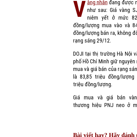
V
àng nhẫn
đang được n
như sau: Giá vàng S
niêm yết ở mức 82,
đồng/lượng mua vào và 84,
đồng/lượng bán ra, không đổ
rạng sáng 29/12.
DOJI tại thị trường Hà Nội 
phố Hồ Chí Minh giữ nguyên
mua và giá bán của rạng sá
là 83,85 triệu đồng/lượng
triệu đồng/lượng.
Giá mua và giá bán và
thương hiệu PNJ neo ở m
Bài viết hay? Hãy đánh g