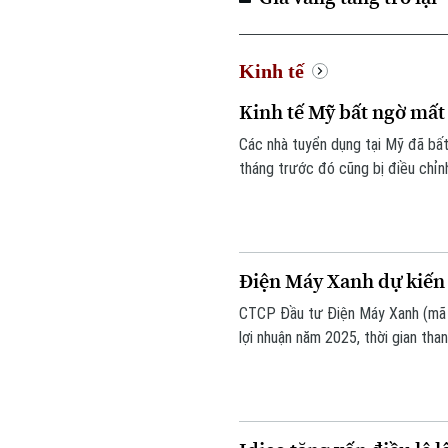
Kinh tế
Kinh tế Mỹ bất ngờ mất 
Các nhà tuyển dụng tại Mỹ đã bất
tháng trước đó cũng bị điều chỉnh
thách thức sau đà tăng trưởng b
Điện Máy Xanh dự kiến 
CTCP Đầu tư Điện Máy Xanh (mã D
lợi nhuận năm 2025, thời gian th
nghiệp tiếp tục lên kế hoạch chi
hiện thành hai đợt.