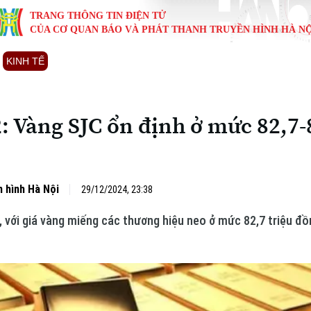
TRANG THÔNG TIN ĐIỆN TỬ
CỦA CƠ QUAN BÁO VÀ PHÁT THANH TRUYỀN HÌNH HÀ NỘ
KINH TẾ
NHÀ ĐẤT
TÀU VÀ XE
GIÁO DỤC
VĂN HÓA
SỨC KHỎ
i
Tin tức
Tin tức
Ô tô
Tin tức
Tin tức
Y tế
: Vàng SJC ổn định ở mức 82,7-8
ự
Cafe sáng
Đầu tư
Tàu
Tuyển sinh
Làng nghề
Dinh dư
Nội
Tài chính Ngân hàng
Căn hộ
Xe máy
Hướng nghiệp
Di tích
Tư vấn 
 hình Hà Nội
29/12/2024, 23:38
iệt 4 phương
Doanh nghiệp
Đất đai
Thị trường
, với giá vàng miếng các thương hiệu neo ở mức 82,7 triệu đ
Kinh nghiệm
Đánh giá