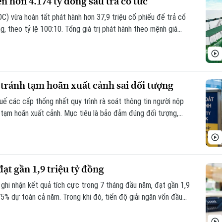
ên hơn 4.174 tỷ đồng sau trả cổ tức
C) vừa hoàn tất phát hành hơn 37,9 triệu cổ phiếu để trả cổ
 theo tỷ lệ 100:10. Tổng giá trị phát hành theo mệnh giá
ợi nhuận sau thuế chưa phân phối.
 tránh tạm hoãn xuất cảnh sai đối tượng
ế các cấp thống nhất quy trình rà soát thông tin người nộp
 tạm hoãn xuất cảnh. Mục tiêu là bảo đảm đúng đối tượng,
quyền và lợi ích hợp pháp của người nộp thuế.
ạt gần 1,9 triệu tỷ đồng
ghi nhận kết quả tích cực trong 7 tháng đầu năm, đạt gần 1,9
5% dự toán cả năm. Trong khi đó, tiến độ giải ngân vốn đầu
 cầu đẩy nhanh thực hiện trong những tháng cuối năm.