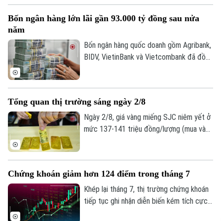
Phó Giám đốc: Nguyễn Kim Khiêm, Nguyễn Minh Đức, Nguyễn Thành Lợi
sáng 3/8 giao dịch quanh mức 4.056
Bốn ngân hàng lớn lãi gần 93.000 tỷ đồng sau nửa
USD/ounce, tăng 15,7 USD/ounce so với
năm
cùng thời điểm ngày 2/8. Về tỷ giá trung
tâm, sáng 3/8 Ngân hàng Nhà nước công
Bốn ngân hàng quốc doanh gồm Agribank,
bố ở mức 25.358 đồng/USD, tăng 20
BIDV, VietinBank và Vietcombank đã đồng
đồng so với ngày 2/8.
loạt công bố báo cáo tài chính quý II và 6
tháng đầu năm với kết quả kinh doanh tiếp
tục khởi sắc. Tuy nhiên, tốc độ tăng
Tổng quan thị trường sáng ngày 2/8
trưởng, chất lượng tài sản và mức trích
lập dự phòng rủi ro có sự phân hóa đáng
Ngày 2/8, giá vàng miếng SJC niêm yết ở
kể.
mức 137-141 triệu đồng/lượng (mua vào
- bán ra), giảm 900.000 đồng một lượng ở
cả hai chiều so với ngày 1/8.
Chứng khoán giảm hơn 124 điểm trong tháng 7
Khép lại tháng 7, thị trường chứng khoán
tiếp tục ghi nhận diễn biến kém tích cực
dù chỉ số VN-Index đã phục hồi trong