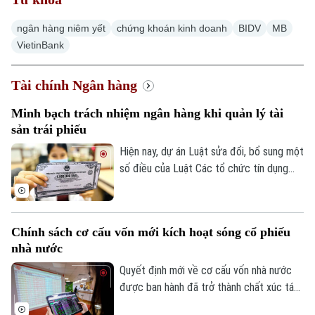
Hà Nội
Hà Nội
ngân hàng niêm yết
chứng khoán kinh doanh
BIDV
MB
VietinBank
Chính trị
Nhịp sống Hà Nội
Thế giới
Tài chính Ngân hàng
Xã hội
Người Hà Nội
Tin tức
Kinh tế
Minh bạch trách nhiệm ngân hàng khi quản lý tài
An ninh trật tự
Khoảnh khắc Hà Nội
sản trái phiếu
Quân sự
Tin tức
Nhà đất
Công nghệ
Hiện nay, dự án Luật sửa đổi, bổ sung một
Ẩm thực
Hồ sơ
số điều của Luật Các tổ chức tín dụng
Cafe sáng
Tin tức
Tàu và Xe
đang được thảo luận tại Kỳ họp không
Người Việt 4 phương
thường lệ thứ nhất, Quốc hội khoá XVI.
Tài chính Ngân hàng
Đầu tư
Một trong những điểm đáng chú ý là đề
Ô tô
Giáo dục
Chính sách cơ cấu vốn mới kích hoạt sóng cổ phiếu
xuất cho phép ngân hàng thương mại làm
Doanh nghiệp
Căn hộ
nhà nước
đại lý quản lý tài sản bảo đảm của trái
Tàu
Tin tức
Văn hóa
phiếu doanh nghiệp.
Quyết định mới về cơ cấu vốn nhà nước
Đất đai
Xe máy
được ban hành đã trở thành chất xúc tác
Tuyển sinh
Tin tức
giúp nhóm cổ phiếu doanh nghiệp nhà
Sức khỏe
Kinh nghiệm