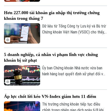
Thị trường
nước bứt phá trong phiên hôm nay, 07/08.
Hướng nghiệp
Làng nghề
Hàng loạt mã tăng kịch trần, góp phần
Y tế
Thể thao
Hơn 227.000 tài khoản gia nhập thị trường chứng
Đánh giá
đưa VN-Index đảo chiều đi lên.
Di tích
khoán trong tháng 7
Dinh dưỡng
Bóng đá
Giải trí
Dữ liệu từ Tổng Công ty Lưu ký và Bù trừ
Chứng khoán Việt Nam (VSDC) cho thấy,
Tư vấn sức khỏe
Quần vợt
Tin tức
số tài khoản chứng khoán tiếp tục đi lên
Đã phát sóng
trong bối cảnh thị trường trải qua một
Golf
Sao
tháng biến động mạnh. Tính đến cuối
5 doanh nghiệp, cá nhân vi phạm lĩnh vực chứng
tháng 7, thị trường có 13,66 triệu tài
khoán bị xử phạt
Điện ảnh
khoản giao dịch chứng khoán, tăng hơn
227.300 tài khoản so với cuối tháng 6.
Ủy ban Chứng khoán Nhà nước vừa ban
Thời trang
hành hàng loạt quyết định xử phạt đối với
các tổ chức, cá nhân vi phạm quy định
Âm nhạc
trong lĩnh vực chứng khoán. Chỉ trong thời
gian từ ngày 31/7 đến 4/8, tổng số tiền
Áp lực chốt lời kéo VN-Index giảm hơn 11 điểm
xử phạt lên tới hơn 572 triệu đồng.
Thị trường chứng khoán tiếp tục điều
chỉnh trong phiên giao dịch ngày 6/8 khi