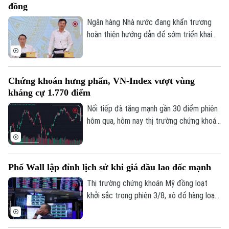
đồng
gia trong lĩnh vực AI.
Ngân hàng Nhà nước đang khẩn trương
Liên hệ đường dây nóng (bấm để gọi)
hoàn thiện hướng dẫn để sớm triển khai
Tòa soạn
Tòa soạn
chương trình tín dụng ưu đãi quy mô
khoảng 220.000 tỷ đồng dành cho doanh
0865.116.699 (hotline)
0865.116.699
nghiệp nhỏ và vừa thuộc các lĩnh vực ưu
Chứng khoán hưng phấn, VN-Index vượt vùng
tiên. Đây là thông tin được Phó Thống
kháng cự 1.770 điểm
đốc Ngân hàng Nhà nước Phạm Thanh Hà
cho biết tại Họp báo Chính phủ thường kỳ
Nối tiếp đà tăng mạnh gần 30 điểm phiên
tháng 7/2026 diễn ra chiều 3/8, tại Hà
hôm qua, hôm nay thị trường chứng khoán
Nội.
diễn biến tích cực. Đáng chú ý, trong
phiên chiều, VN-Index bật mạnh, chính
thức vượt vùng kháng cự quan trọng
Phố Wall lập đỉnh lịch sử khi giá dầu lao dốc mạnh
1.770 điểm.
Thị trường chứng khoán Mỹ đồng loạt
khởi sắc trong phiên 3/8, xô đổ hàng loạt
kỷ lục. Lực đẩy chính của thị trường đến
từ việc giá dầu thô bất ngờ lao dốc mạnh,