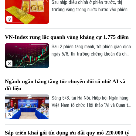
Sau nhịp điều chỉnh ở phiên trước, thị
trường vàng trong nước bước vào phiên
giao dịch mới với xu hướng hồi phục ở cả
2 chiều mua vào và bán ra. Điểm đáng chú
ý là hiện vàng nhẫn lại được niêm yết cao
VN-Index rung lắc quanh vùng kháng cự 1.775 điểm
hơn cả giá vàng miếng SJC 1,4 triệu
đồng/lượng.
Sau 2 phiên tăng mạnh, tới phiên giao dịch
ngày 5/8, thị trường chứng khoán đã cho
thấy những diễn biến trái chiều. Trong khi
VN-Index đã chững lại nhịp tăng thì HNX-
index vẫn khá tích cực. Kết thúc phiên
Ngành ngân hàng tăng tốc chuyển đổi số nhờ AI và
giao dịch, VN-index giảm 0,77 điểm
dữ liệu
(0,04%) xuống còn 1776,46 điểm. HNX-
index tăng 7,18 điểm (2,51%) lên 293,59
Sáng 5/8, tại Hà Nội, Hiệp hội Ngân hàng
điểm.
Việt Nam tổ chức Hội thảo “AI và Quản trị
dữ liệu trong hoạt động ngân hàng” với sự
tham gia của đại diện Ngân hàng Nhà
nước, các bộ, ngành, ngân hàng thương
Sắp triển khai gói tín dụng ưu đãi quy mô 220.000 tỷ
mại, doanh nghiệp công nghệ và chuyên