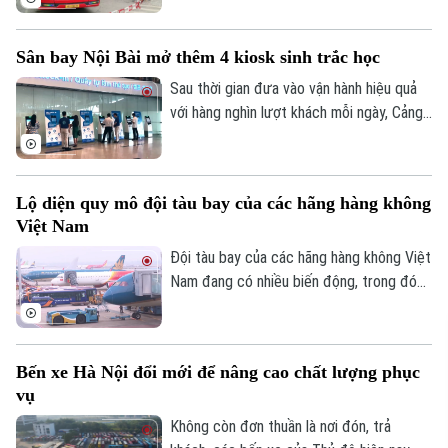
động của xe hợp đồng được siết chặt.
Sân bay Nội Bài mở thêm 4 kiosk sinh trắc học
Sau thời gian đưa vào vận hành hiệu quả
với hàng nghìn lượt khách mỗi ngày, Cảng
hàng không quốc tế Nội Bài vừa bổ sung
thêm 4 kiosk sinh trắc học tại nhà ga T1.
Việc mở rộng này nhằm đáp ứng nhu cầu
Lộ diện quy mô đội tàu bay của các hãng hàng không
làm thủ tục hàng không tự động ngày
Việt Nam
càng tăng của người dân.
Đội tàu bay của các hãng hàng không Việt
Nam đang có nhiều biến động, trong đó
Bamboo Airways là hãng thu hút sự chú ý
khi chỉ còn 3 tàu bay khai thác, giảm mạnh
so với giai đoạn cao điểm trước đây.
Bến xe Hà Nội đổi mới để nâng cao chất lượng phục
vụ
Không còn đơn thuần là nơi đón, trả