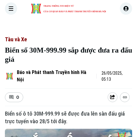
TRANG THÔNG TIN ĐIỆN TỬ
CỦA CƠ QUAN BÁO VÀ PHÁT THANH TRUYỀN HÌNH HÀ NỘI
THỜI SỰ
HÀ NỘI
THẾ GIỚI
KINH TẾ
NHÀ ĐẤT
Tàu và Xe
Biển số 30M-999.99 sắp được đưa ra đấu
giá
Báo và Phát thanh Truyền hình Hà
26/05/2025,
Nội
05:13
0
Biển số ô tô 30M-999.99 sẽ được đưa lên sàn đấu giá
trực tuyến vào 28/5 tới đây.