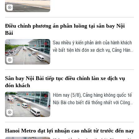
dông mạnh trên diện rộng, ảnh hưởng
đáng kể đến hoạt động khai thác bay tại
nhiều sân bay. Điều kiện thời tiết bất lợi
Điều chỉnh phương án phân luồng tại sân bay Nội
khiến nhiều chuyến bay phải bay chờ, điều
Bài
chỉnh kế hoạch khai thác.
Sau nhiều ý kiến phản ánh của hành khách
về bất tiện khi đón xe dịch vụ, Cảng Hàng
không quốc tế Nội Bài đã điều chỉnh
phương án phân luồng, cho phép xe công
nghệ đón khách tại khu vực có mái che và
Sân bay Nội Bài tiếp tục điều chỉnh làn xe dịch vụ
bổ sung lực lượng hỗ trợ ngay tại nhà ga.
đón khách
Hôm nay (5/8), Cảng hàng không quốc tế
Nội Bài cho biết đã thống nhất với Công
an cửa khẩu điều chỉnh làn đón khách
dành cho xe dịch vụ tại nhà ga T1 sau khi
tiếp nhận phản ánh của hành khách về
Hanoi Metro đạt lợi nhuận cao nhất từ trước đến nay
những bất tiện.