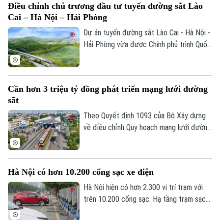
Sao
Điều chỉnh chủ trương đầu tư tuyến đường sắt Lào
Cai – Hà Nội – Hải Phòng
Điện ảnh
Dự án tuyến đường sắt Lào Cai - Hà Nội -
Hải Phòng vừa được Chính phủ trình Quốc
Thời trang
hội đề xuất bổ sung 8,4km đoạn tuyến từ
Yên Viên đi Gia Lâm, đồng thời tăng vốn
Âm nhạc
hơn 86.000 tỷ đồng so với tổng mức đầu
Cần hơn 3 triệu tỷ đồng phát triển mạng lưới đường
tư ban đầu.
sắt
Theo Quyết định 1093 của Bộ Xây dựng
về điều chỉnh Quy hoạch mạng lưới đường
sắt thời kỳ 2021-2030, tầm nhìn đến năm
2050, đến năm 2050, Việt Nam sẽ có 25
tuyến đường sắt quốc gia với tổng chiều
Hà Nội có hơn 10.200 cổng sạc xe điện
dài 6.658km, gồm 7 tuyến hiện có và 18
tuyến xây dựng mới.
Hà Nội hiện có hơn 2.300 vị trí trạm với
trên 10.200 cổng sạc. Hạ tầng trạm sạc
xe điện tại Hà Nội hiện cơ bản đáp ứng