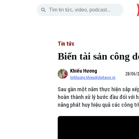
Thứ Sáu
THỜI SỰ
HÀ NỘI
THẾ GIỚI
07 Tháng 08, 2026
Hà Nội
Nhịp sống Hà Nộ
Tin tức
Tin tức
Biến tài sản công 
Chính trị
Người Hà Nội
Quân s
Khiếu Hương
Xã hội
Khoảnh khắc Hà 
Hồ sơ
28/06/2
linhhuong.khieu@daihanoi.vn
An ninh trật tự
Ẩm thực
Người V
Sau gần một năm thực hiện sắp xếp 
hoàn thành xử lý bước đầu đối với 
Công nghệ
năng phát huy hiệu quả các công trì
Skip Ad