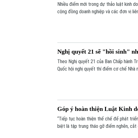
Nhiều điểm mới trong dự thảo luật kinh 
cộng đồng doanh nghiệp và các đơn vị liên
động sản sẽ được bổ sung vào điều khoản 
mã định danh.
Nghị quyết 21 sẽ "hồi sinh" n
Theo Nghị quyết 21 của Ban Chấp hành Tr
Quốc hội nghị quyết thí điểm cơ chế Nhà 
còn khả năng thực hiện. Nếu được thông q
bổ sung quỹ nhà ở và giảm lãng phí tài ngu
Góp ý hoàn thiện Luật Kinh d
“Tiếp tục hoàn thiện thể chế để phát triể
biệt là tập trung tháo gỡ điểm nghẽn, cắt
nước”. Đó là những nội dung được nhiều ch