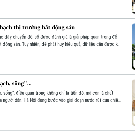
oanh bất động sản 2023” tổ chức sáng 6/8.
bạch thị trường bất động sản
húc đẩy chuyển đổi số được đánh giá là giải pháp quan trọng để
t động sản. Tuy nhiên, để phát huy hiệu quả, dữ liệu cần được kết
ạch, sống"...
, sống”, điều quan trọng không chỉ là tiến độ, mà còn là chất
ủa người dân. Hà Nội đang bước vào giai đoạn nước rút của chiến
n hóa khoảng 4,1 triệu thửa đất và căn hộ trước ngày 25/8/2026.