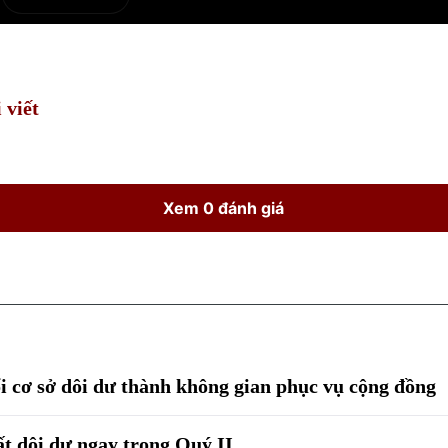
e
Current
Duration
Time
 viết
Xem 0 đánh giá
cơ sở dôi dư thành không gian phục vụ cộng đồng
ất dôi dư ngay trong Quý II