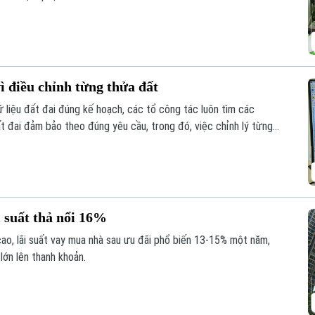
ì điều chỉnh từng thửa đất
liệu đất đai đúng kế hoạch, các tổ công tác luôn tìm các
ất đai đảm bảo theo đúng yêu cầu, trong đó, việc chỉnh lý từng
như trước đây đã và đang được xem là giải pháp tối ưu.
 suất thả nổi 16%
cao, lãi suất vay mua nhà sau ưu đãi phổ biến 13-15% một năm,
lớn lên thanh khoản.