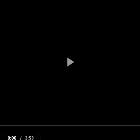
Play
Video
0:00
/
3:53