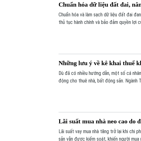
Chuẩn hóa dữ liệu đất đai, nâ
Chuẩn hóa và làm sạch dữ liệu đất đai đan
thủ tục hành chính và bảo đảm quyền lợi c
được triển khai đồng loạt từ từng thôn, t
đồng thuận của người dân.
Những lưu ý về kê khai thuế k
Dù đã có nhiều hướng dẫn, một số cá nhân,
động cho thuê nhà, bất động sản. Ngành T
Lãi suất mua nhà neo cao do 
Lãi suất vay mua nhà tăng trở lại khi chi 
sản vẫn được kiểm soát, khiến người mua nh