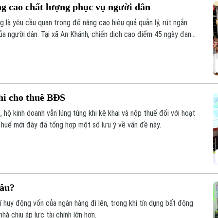
ng cao chất lượng phục vụ người dân
g là yêu cầu quan trọng để nâng cao hiệu quả quản lý, rút ngắn
ủa người dân. Tại xã An Khánh, chiến dịch cao điểm 45 ngày đang
ừng khu dân cư, với sự vào cuộc của cả hệ thống chính trị và sự
hi cho thuê BĐS
 hộ kinh doanh vẫn lúng túng khi kê khai và nộp thuế đối với hoạt
huế mới đây đã tổng hợp một số lưu ý về vấn đề này.
đâu?
phí huy động vốn của ngân hàng đi lên, trong khi tín dụng bất động
à chịu áp lực tài chính lớn hơn.