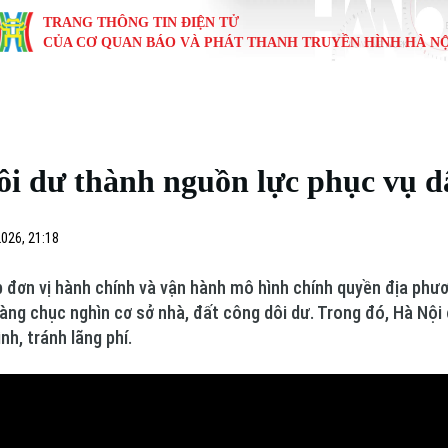
TRANG THÔNG TIN ĐIỆN TỬ
CỦA CƠ QUAN BÁO VÀ PHÁT THANH TRUYỀN HÌNH HÀ NỘ
KINH TẾ
NHÀ ĐẤT
TÀU VÀ XE
GIÁO DỤC
VĂN HÓA
SỨC KHỎ
i
Tin tức
Tin tức
Ô tô
Tin tức
Tin tức
Y tế
dôi dư thành nguồn lực phục vụ d
ự
Cafe sáng
Đầu tư
Tàu
Tuyển sinh
Làng nghề
Dinh dư
Nội
Tài chính Ngân hàng
Căn hộ
Xe máy
Hướng nghiệp
Di tích
Tư vấn 
026, 21:18
iệt 4 phương
Doanh nghiệp
Đất đai
Thị trường
đơn vị hành chính và vận hành mô hình chính quyền địa phươ
hàng chục nghìn cơ sở nhà, đất công dôi dư. Trong đó, Hà Nội
Kinh nghiệm
Đánh giá
nh, tránh lãng phí.