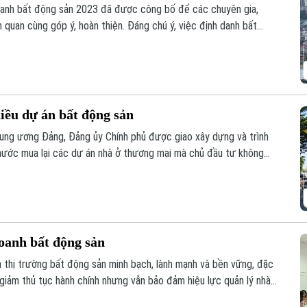
doanh bất động sản 2023 đã được công bố để các chuyên gia,
 quan cùng góp ý, hoàn thiện. Đáng chú ý, việc định danh bất
của Luật lần này, đảm bảo mỗi bất động sản chỉ có duy nhất 1
hiều dự án bất động sản
ung ương Đảng, Đảng ủy Chính phủ được giao xây dựng và trình
nước mua lại các dự án nhà ở thương mại mà chủ đầu tư không
ua, đây được kỳ vọng sẽ góp phần khơi thông nguồn lực đất đai,
yên.
oanh bất động sản
n thị trường bất động sản minh bạch, lành mạnh và bền vững, đặc
 giảm thủ tục hành chính nhưng vẫn bảo đảm hiệu lực quản lý nhà
uyên gia, hiệp hội và doanh nghiệp đã đưa ra phân tích tại hội