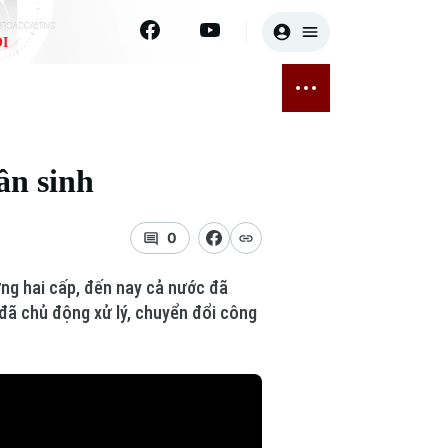
I
E
THỂ THAO
GIẢI TRÍ
ĐÃ PHÁT SÓNG
Bóng đá
Tin tức
ân sinh
ỡng
Quần vợt
Sao
sức khỏe
Golf
Điện ảnh
0
Thời trang
ng hai cấp, đến nay cả nước đã
 đã chủ động xử lý, chuyển đổi công
Âm nhạc