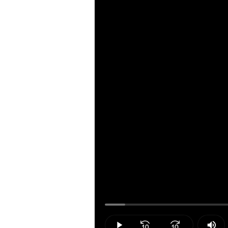
Loaded
:
4.24%