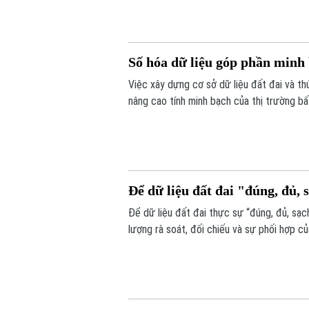
thảo “Góp ý sửa đổi, bổ sung Luật kinh d
Số hóa dữ liệu góp phần minh 
Việc xây dựng cơ sở dữ liệu đất đai và t
nâng cao tính minh bạch của thị trường bấ
nối, cập nhật và chia sẻ đồng bộ.
Để dữ liệu đất đai "đúng, đủ, s
Để dữ liệu đất đai thực sự “đúng, đủ, sạch
lượng rà soát, đối chiếu và sự phối hợp c
dịch cao điểm 45 ngày, với mục tiêu chuẩ