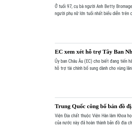
Ở tuổi 97, cụ bà người Anh Betty Bromage 
người phụ nữ lớn tuổi nhất biểu diễn trê
bệnh viện từng điều trị bệnh đột quỵ cho 
EC xem xét hỗ trợ Tây Ban Nha
Ủy ban Châu Âu (EC) cho biết đang tiến h
hỗ trợ tài chính bổ sung dành cho vùng lã
người di cư vượt biên từ Maroc vào khu v
Trung Quốc công bố bản đồ đị
Viện Địa chất thuộc Viện Hàn lâm Khoa h
của nước này đã hoàn thành bản đồ địa chấ
được xem là bước tiến khoa học quan trọng