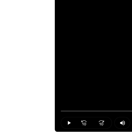
Loaded
:
0.00%
Play
Mut