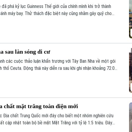
đã phá kỷ lục Guinness Thế giới của chính mình khi trở thành
n cánh máy bay. Thử thách đặc biệt này cũng nhằm gây quỹ cho
bà.
 sau làn sóng di cư
ành các cuộc thảo luận khẩn trương với Tây Ban Nha về một gói
nh thổ Ceuta. Động thái này diễn ra sau khi ghi nhận khoảng 72.000
ực này trong một đợt biến động chưa từng có tiền lệ.
a chất mặt trăng toàn diện mới
ọc Địa chất Trung Quốc mới đây cho biết một nhóm nghiên cứu
t cập nhật toàn bộ bề mặt Mặt Trăng với tỷ lệ 1:5 triệu. Đây
 giúp viết lại lịch sử địa chất của thiên thể này dựa trên những