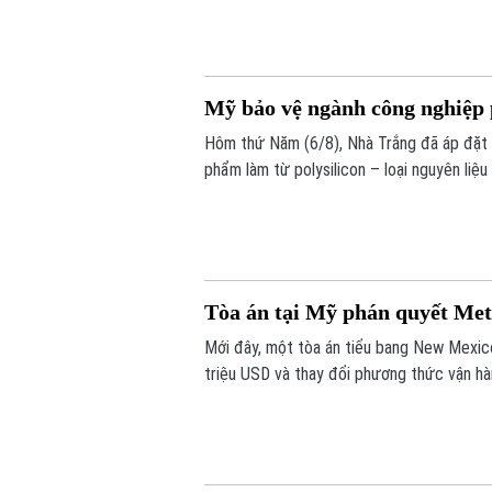
dữ liệu nghiên cứu tiên tiến nhất.
Mỹ bảo vệ ngành công nghiệp 
Hôm thứ Năm (6/8), Nhà Trắng đã áp đặt 
phẩm làm từ polysilicon – loại nguyên liệ
mặt trời.
Tòa án tại Mỹ phán quyết Met
Mới đây, một tòa án tiểu bang New Mexic
triệu USD và thay đổi phương thức vận hàn
xác định công ty này chịu trách nhiệm gâ