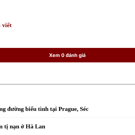
Time
 viết
Xem 0 đánh giá
g đường biểu tình tại Prague, Séc
m tị nạn ở Hà Lan