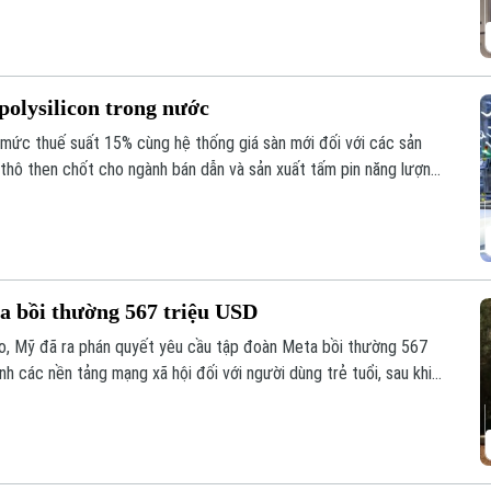
polysilicon trong nước
mức thuế suất 15% cùng hệ thống giá sàn mới đối với các sản
u thô then chốt cho ngành bán dẫn và sản xuất tấm pin năng lượng
a bồi thường 567 triệu USD
o, Mỹ đã ra phán quyết yêu cầu tập đoàn Meta bồi thường 567
h các nền tảng mạng xã hội đối với người dùng trẻ tuổi, sau khi
y tổn hại đến sức khỏe tâm thần của trẻ em.