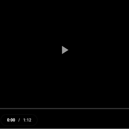
Play
Video
0:00
/
1:12
e
Current
Duration