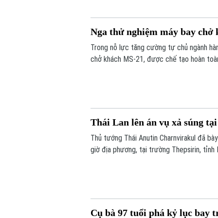
Nga thử nghiệm máy bay chở k
Trong nỗ lực tăng cường tự chủ ngành hà
chở khách MS-21, được chế tạo hoàn toàn
Thái Lan lên án vụ xả súng tạ
Thủ tướng Thái Anutin Charnvirakul đã bà
giờ địa phương, tại trường Thepsirin, tỉnh
phạm và 22 người khác bị thương.
Cụ bà 97 tuổi phá kỷ lục bay 