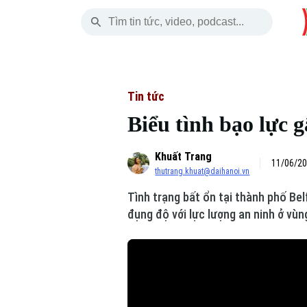
Thứ Bảy
THỜI SỰ
HÀ NỘI
THẾ GIỚI
08 Tháng 08, 2026
Hà Nội
Nhịp sống Hà Nộ
Tin tức
Tin tức
Biểu tình bạo lực g
Chính trị
Người Hà Nội
Quân s
Khuất Trang
Xã hội
Khoảnh khắc Hà 
Hồ sơ
11/06/20
thutrang.khuat@daihanoi.vn
An ninh trật tự
Ẩm thực
Người V
Tình trạng bất ổn tại thành phố Bel
đụng độ với lực lượng an ninh ở vùn
Công nghệ
Skip Ad