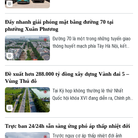
thống trạm sạc xe điện tại các trạm dừng
nghỉ trên tuyến cao tốc Bắc - Nam phía
Đông, đáp ứng nhu cầu sử dụng phương
Đẩy nhanh giải phóng mặt bằng đường 70 tại
tiện điện đang ngày càng gia tăng.
phường Xuân Phương
Đường 70 là một trong những tuyến giao
thông huyết mạch phía Tây Hà Nội, kết
nối nhiều khu đô thị, khu công nghiệp và
các tuyến vành đai. Tuy nhiên, nhiều năm
qua, tình trạng quá tải, ùn tắc kéo dài đã
Đề xuất hơn 288.000 tỷ đồng xây dựng Vành đai 5 –
ảnh hưởng lớn đến việc đi lại và phát triển
Vùng Thủ đô
kinh tế-xã hội của khu vực. Để sớm triển
khai dự án mở rộng tuyến đường, công
Tại Kỳ họp không thường lệ thứ Nhất
tác GPMB đang được phường Xuân
Quốc hội khóa XVI đang diễn ra, Chính phủ
Phương tập trung đẩy nhanh tiến độ.
đã trình Quốc hội xem xét chủ trương đầu
tư Dự án đường Vành đai 5 - Vùng Thủ đô
Hà Nội với tổng mức đầu tư sơ bộ hơn
Trực ban 24/24h sẵn sàng ứng phó áp thấp nhiệt đới
288.000 tỷ đồng. Đây là công trình giao
thông trọng điểm, được kỳ vọng tạo
Trước nguy cơ áp thấp nhiệt đới ảnh