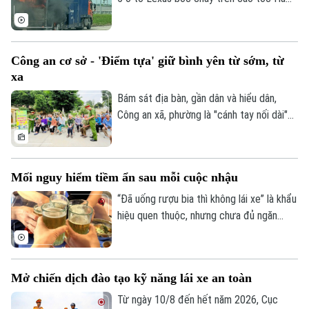
toàn giao thông.
Nội - Hải Phòng, khiến ít nhất 3 chiếc bị
lửa thiêu rụi. Rất may vụ việc đã không
gây thiệt hại về người.
Công an cơ sở - 'Điểm tựa' giữ bình yên từ sớm, từ
xa
Bám sát địa bàn, gần dân và hiểu dân,
Công an xã, phường là "cánh tay nối dài"
giúp Công an Thủ đô giải quyết hiệu quả
các vấn đề an ninh trật tự ngay từ cơ sở,
dập tắt rủi ro phát sinh ngay từ thời điểm
Mối nguy hiểm tiềm ẩn sau mỗi cuộc nhậu
manh nha.
“Đã uống rượu bia thì không lái xe” là khẩu
hiệu quen thuộc, nhưng chưa đủ ngăn
nhiều người cầm lái sau khi sử dụng chất
có cồn. Chỉ một chút chủ quan, khả năng
làm chủ phương tiện suy giảm đáng kể,
Mở chiến dịch đào tạo kỹ năng lái xe an toàn
mở đường cho những hậu quả giao thông
đáng tiếc.
Từ ngày 10/8 đến hết năm 2026, Cục