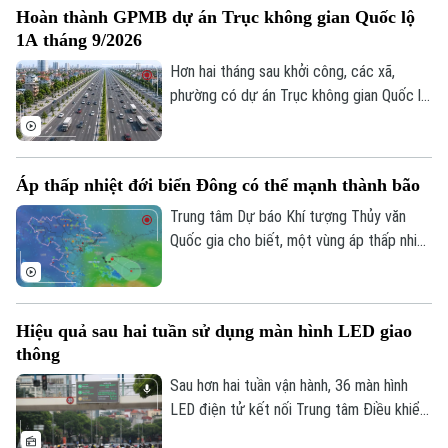
Golf
Sao
Hoàn thành GPMB dự án Trục không gian Quốc lộ
việc phát huy sức mạnh của nhân dân, xây
1A tháng 9/2026
dựng các mô hình tự quản và ứng dụng
Điện ảnh
công nghệ trong kết nối, trao đổi thông
Hơn hai tháng sau khởi công, các xã,
tin đang trở thành giải pháp quan trọng
phường có dự án Trục không gian Quốc lộ
Thời trang
để giữ gìn bình yên từ cơ sở.
1A đi qua đang đồng loạt đẩy nhanh giải
phóng mặt bằng. Hà Nội đặt mục tiêu
Âm nhạc
hoàn thành trong tháng 9 để tạo điều kiện
Áp thấp nhiệt đới biển Đông có thể mạnh thành bão
triển khai đồng bộ dự án gần 162.000 tỷ
đồng.
Trung tâm Dự báo Khí tượng Thủy văn
Quốc gia cho biết, một vùng áp thấp nhiệt
đới vừa hình thành ngay trên khu vực Vịnh
Bắc Bộ. Mặc dù áp thấp nhiệt đới này ít
có khả năng mạnh lên thành bão và không
Hiệu quả sau hai tuần sử dụng màn hình LED giao
đi trực tiếp vào đất liền, nhưng diễn biến
thông
của nó vẫn sẽ gây ra thời tiết xấu cho
vùng biển phía Bắc và khu vực Hà Nội
Sau hơn hai tuần vận hành, 36 màn hình
trong những ngày tới.
LED điện tử kết nối Trung tâm Điều khiển
giao thông Công an Hà Nội đã phát huy rõ