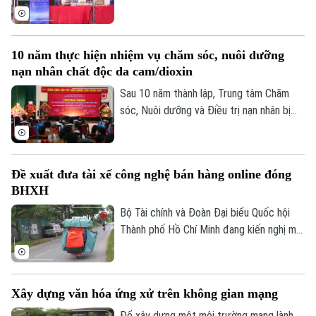
được hướng dẫn kỹ năng livestream và
trực tiếp giới thiệu sản phẩm trên môi
trường số. Đây cũng là cách đưa chuyển
10 năm thực hiện nhiệm vụ chăm sóc, nuôi dưỡng
đổi số đến gần hơn với hoạt động sản
nạn nhân chất độc da cam/dioxin
xuất, kinh doanh của người dân.
Sau 10 năm thành lập, Trung tâm Chăm
sóc, Nuôi dưỡng và Điều trị nạn nhân bị
nhiễm chất độc da cam/dioxin thành phố
Hà Nội trực thuộc Sở Nội Vụ Hà Nội đã
trở thành điểm tựa cho hàng trăm nạn
Đề xuất đưa tài xế công nghệ bán hàng online đóng
nhân và gia đình nạn nhân nhiễm chất độc
BHXH
da cam/dioxin trên địa bàn Thành phố.
Bộ Tài chính và Đoàn Đại biểu Quốc hội
Thành phố Hồ Chí Minh đang kiến nghị mở
rộng nhóm đối tượng đóng bảo hiểm xã
hội bắt buộc đối với người lao động có
thu nhập từ nền tảng số như tài xế công
Xây dựng văn hóa ứng xử trên không gian mạng
nghệ, người giao hàng hay người bán hàng
online trên các sàn thương mại điện tử.
Để xây dựng một môi trường mạng lành