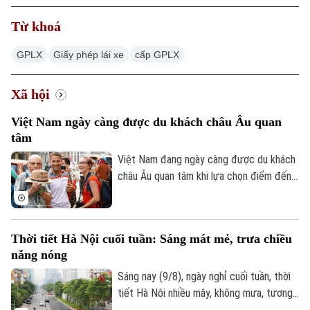
Từ khoá
GPLX
Giấy phép lái xe
cấp GPLX
Xu hướng
Xã hội
Việt Nam ngày càng được du khách châu Âu quan
tâm
Việt Nam đang ngày càng được du khách
châu Âu quan tâm khi lựa chọn điểm đến
tại châu Á trong mùa hè 2026. Theo bảng
xếp hạng mới của nền tảng du lịch số
Agoda, dựa trên dữ liệu tìm kiếm chỗ ở từ
Thời tiết Hà Nội cuối tuần: Sáng mát mẻ, trưa chiều
tháng 4 đến tháng 6, Việt Nam đã tăng
nắng nóng
một bậc so với cùng kỳ năm ngoái, vươn
lên vị trí thứ tư trong nhóm những điểm
Sáng nay (9/8), ngày nghỉ cuối tuần, thời
đến châu Á được tìm kiếm nhiều nhất.
tiết Hà Nội nhiều mây, không mưa, tương
đối dễ chịu, thuận lợi cho người dân Thủ