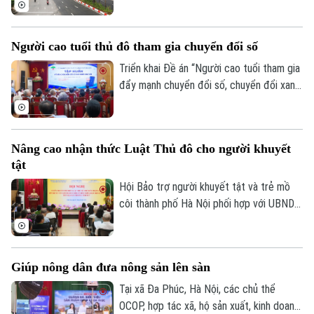
đô tập thể dục, dạo phố hay tham gia các
hoạt động ngoài trời.
Người cao tuổi thủ đô tham gia chuyển đổi số
Triển khai Đề án “Người cao tuổi tham gia
đẩy mạnh chuyển đổi số, chuyển đổi xanh,
khởi nghiệp và tạo việc làm”, sáng 8/8, Hội
Người cao tuổi thành phố đã tổ chức Hội
nghị tập huấn chuyển đổi số cho cán bộ,
Nâng cao nhận thức Luật Thủ đô cho người khuyết
hội viên người cao tuổi trên địa bàn một
tật
số phường.
Hội Bảo trợ người khuyết tật và trẻ mồ
côi thành phố Hà Nội phối hợp với UBND
phường Vĩnh Tuy tổ chức hội nghị tập
huấn, tuyên truyền, phổ biến Luật Thủ đô
và các văn bản triển khai thi hành Luật
Giúp nông dân đưa nông sản lên sàn
cho cán bộ và người khuyết tật trên địa
bàn.
Tại xã Đa Phúc, Hà Nội, các chủ thể
OCOP, hợp tác xã, hộ sản xuất, kinh doanh