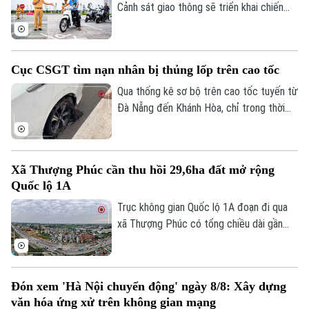
Cảnh sát giao thông sẽ triển khai chiến
Theo dõi Hà Nội On
dịch đào tạo kỹ năng lái xe an toàn trên
phạm vi toàn quốc. Nội dung đào tạo tập
trung vào các kỹ năng cơ bản về quy tắc
Cục CSGT tìm nạn nhân bị thủng lốp trên cao tốc
tham gia giao thông và kỹ năng phòng
ngừa tai nạn.
Qua thống kê sơ bộ trên cao tốc tuyến từ
Đà Nẵng đến Khánh Hòa, chỉ trong thời
gian ngắn đã có hơn 70 phương tiện bị nổ
lốp do vật sắc nhọn đâm vào. Ngay khi
truy tìm được người làm rơi các vật sắc
Xã Thượng Phúc cần thu hồi 29,6ha đất mở rộng
nhọn dẫn tới các vụ nổ lốp, Cục CSGT đã
Quốc lộ 1A
phát đi thông báo tìm nạn nhân để có
hướng xử lý, bảo vệ quyền lợi người tham
Trục không gian Quốc lộ 1A đoạn đi qua
gia giao thông.
xã Thượng Phúc có tổng chiều dài gần
2,9km. Để triển khai dự án, địa phương
cần thu hồi khoảng 29,6 ha đất đi qua địa
bàn 7 thôn.
Đón xem 'Hà Nội chuyển động' ngày 8/8: Xây dựng
văn hóa ứng xử trên không gian mạng