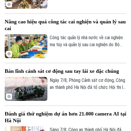
thành phố do Ban Tuyên giáo và Dân vận
Thành ủy tổ chức sáng 7/8, đại diện Bộ
Tư lệnh Thủ đô Hà Nội và Sở Nội vụ đã
Nâng cao hiệu quả công tác cai nghiện và quản lý sau
thông tin về kết quả triển khai Chiến dịch
cai
"500 ngày đêm đẩy mạnh tìm kiếm, quy
tập và xác định danh tính hài cốt liệt sĩ"
Công tác quản lý nhà nước về cai nghiện
trên địa bàn Thủ đô.
ma túy và quản lý sau cai nghiện do Bộ
Công an tiếp nhận thực hiện trong hơn
một năm qua đã từng bước đi vào nền
nếp và đạt được nhiều kết quả tích cực.
Bản lĩnh cảnh sát cơ động sau tay lái xe đặc chủng
Ngày 7/8, Phòng Cảnh sát cơ động, Công
an thành phố Hà Nội đã tổ chức Hội thi lái
xe giỏi thực hành kỹ chiến thuật trên
phương tiện đặc chủng. Đây là sân chơi
để những tay lái thép thể hiện bản lĩnh, kỹ
Đánh giá thử nghiệm dự án hơn 21.000 camera AI tại
năng xử lý tình huống phức tạp, khẳng
Hà Nội
định sức mạnh cơ động, sẵn sàng chiến
đấu.
Sáng 7/8, Công an thành phố Hà Nội đã