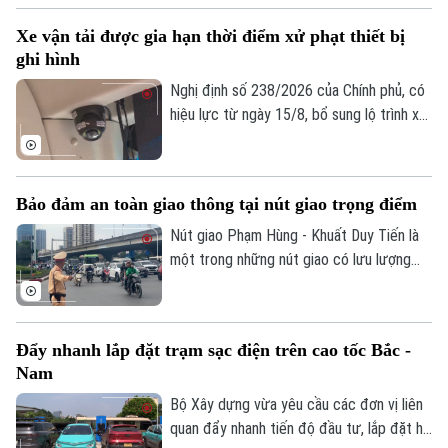
Phó Giám đốc: Nguyễn Kim Khiêm, Nguyễn Minh Đức, Nguyễn Thành Lợi
không.
với thời gian nghỉ liên tục lần lượt là 7
Xe vận tải được gia hạn thời điểm xử phạt thiết bị
ngày hoặc 10 ngày.
ghi hình
Nghị định số 238/2026 của Chính phủ, có
hiệu lực từ ngày 15/8, bổ sung lộ trình xử
phạt đối với các vi phạm liên quan đến
thiết bị ghi nhận hình ảnh trên xe kinh
doanh vận tải. Theo đó, doanh nghiệp và
Bảo đảm an toàn giao thông tại nút giao trọng điểm
chủ phương tiện sẽ có thêm thời gian
chuẩn bị trước khi các quy định xử phạt
Nút giao Phạm Hùng - Khuất Duy Tiến là
chính thức được áp dụng.
một trong những nút giao có lưu lượng
phương tiện lớn nhất khu vực cửa ngõ
phía Tây của Thủ đô. Cơ quan Báo và Phát
thanh, Truyền hình Hà Nội sẽ cập nhật
Đẩy nhanh lắp đặt trạm sạc điện trên cao tốc Bắc -
thông tin chi tiết về tình hình và công tác
Nam
phân luồng đảm bảo an toàn giao thông
tại đây.
Bộ Xây dựng vừa yêu cầu các đơn vị liên
quan đẩy nhanh tiến độ đầu tư, lắp đặt hệ