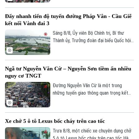
hiệu quả. Việc cập nhật thông tin thời gian
thực giúp người dân chủ động chọn lộ
Đẩy nhanh tiến độ tuyến đường Pháp Vân - Cầu Giẽ
trình, hạn chế tối đa đi vào các điểm ùn
kết nối Vành đai 3
tắc.
Sáng 8/8, Ủy viên Bộ Chính trị, Bí thư
Thành ủy, Trưởng đoàn đại biểu Quốc hội
thành phố Hà Nội Trần Đức Thắng đi kiểm
tra thực địa các dự án: Dự án xây dựng
tuyến đường kết nối đường Pháp Vân -
Ngã tư Nguyễn Văn Cừ – Nguyễn Sơn tiềm ẩn nhiều
Cầu Giẽ với đường Vành đai 3; Dự án xây
nguy cơ TNGT
dựng tuyến đường Mỹ Đình - Ba Sao - Bái
Đính (đoạn nối từ đường trục phía Nam
Đường Nguyễn Văn Cừ là một trong
đến đường Hương Sơn - Tam Chúc).
những tuyến giao thông quan trọng kết
nối khu vực trung tâm Thủ đô với các
phường phía Đông Hà Nội. Tuyến đường
có mặt cắt khá rộng, tuy nhiên, trước tình
Xe chở 5 ô tô Lexus bốc cháy trên cao tốc
trạng dừng đỗ xe trái quy định trên tuyến
đường này đã khiến cho lòng đường bị
Trưa 8/8, một chiếc xe chuyên dụng chở
thu hẹp, tiềm ẩn nhiều nguy cơ mất an
5 ô tô Lexus bốc cháy trên cao tốc Hà