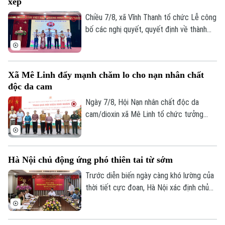
xếp
kiểm đếm, xác định nguồn gốc đất, lập
phương án bồi thường, hỗ trợ, tái định cư
Chiều 7/8, xã Vĩnh Thanh tổ chức Lễ công
và tăng cường đối thoại để tạo đồng
bố các nghị quyết, quyết định về thành
thuận trong nhân dân.
lập tổ chức Đảng, các cơ sở giáo dục
công lập và công tác cán bộ sau sắp xếp
trên địa bàn xã.
Xã Mê Linh đẩy mạnh chăm lo cho nạn nhân chất
độc da cam
Ngày 7/8, Hội Nạn nhân chất độc da
cam/dioxin xã Mê Linh tổ chức tưởng
niệm 65 năm Ngày Thảm họa da cam ở
Việt Nam (10/8/1961 – 10/8/2026).
Hà Nội chủ động ứng phó thiên tai từ sớm
Trước diễn biến ngày càng khó lường của
thời tiết cực đoan, Hà Nội xác định chủ
động phòng ngừa, chuẩn bị lực lượng và
sẵn sàng ứng phó là yêu cầu xuyên suốt
trong công tác phòng, chống thiên tai và