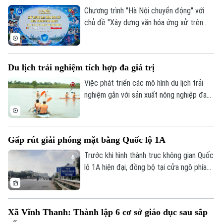
Chương trình "Hà Nội chuyển động" với
chủ đề "Xây dựng văn hóa ứng xử trên
không gian mạng" sẽ phát sóng trực tiếp
trên các nền tảng của Cơ quan Báo và
phát thanh, truyền hình Hà Nội vào 19h
Du lịch trải nghiệm tích hợp đa giá trị
hôm nay, ngày 8/8.
Việc phát triển các mô hình du lịch trải
nghiệm gắn với sản xuất nông nghiệp đang
mở ra hướng đi mới cho người nông dân.
Việc "tích hợp đa giá trị" ngay tại hộ gia
đình không chỉ nâng cao thu nhập mà còn
Gấp rút giải phóng mặt bằng Quốc lộ 1A
tạo đà phát triển kinh tế nông thôn bền
vững.
Trước khi hình thành trục không gian Quốc
lộ 1A hiện đại, đồng bộ tại cửa ngõ phía
Nam Thủ đô, Hà Nội phải giải quyết bài
toán khó nhất: mặt bằng. Với mục tiêu cơ
bản hoàn thành trước ngày 30/9, các địa
Xã Vĩnh Thanh: Thành lập 6 cơ sở giáo dục sau sắp
phương có dự án đi qua đang tập trung