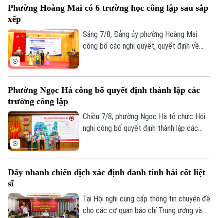
Phường Hoàng Mai có 6 trường học công lập sau sắp
tìm kiếm cứu nạn.
xếp
Sáng 7/8, Đảng ủy phường Hoàng Mai
công bố các nghị quyết, quyết định về
sắp xếp, tổ chức lại các cơ sở giáo dục
Liên hệ đường dây nóng (bấm để gọi)
công lập và thành lập tổ chức cơ sở Đảng
tại các đơn vị này. Với 9 trường thuộc
Tòa soạn
Tòa soạn
Phường Ngọc Hà công bố quyết định thành lập các
diện sắp xếp được tổ chức lại thành bốn
0865.116.699 (hotline)
0865.116.699
trường công lập
trường, phường Hoàng Mai đã đạt tỷ lệ
giảm 55%, vượt yêu cầu Ủy ban nhân dân
Chiều 7/8, phường Ngọc Hà tổ chức Hội
thành phố Hà Nội đề ra.
nghị công bố quyết định thành lập các
trường mầm non, tiểu học, THCS công lập
và công tác sắp xếp cán bộ trên địa bàn
phường.
Đẩy nhanh chiến dịch xác định danh tính hài cốt liệt
sĩ
Tại Hội nghị cung cấp thông tin chuyên đề
cho các cơ quan báo chí Trung ương và