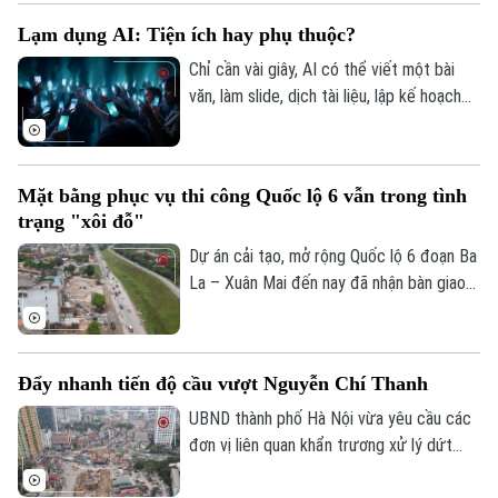
20 giờ tối nay, ngày 5/8 trên các nền tảng
Lạm dụng AI: Tiện ích hay phụ thuộc?
số của địa phương.
Chỉ cần vài giây, AI có thể viết một bài
văn, làm slide, dịch tài liệu, lập kế hoạch
du lịch, thậm chí tư vấn tâm lý hay đưa ra
lời khuyên trong cuộc sống. Thế nhưng,
khi mọi câu hỏi đều dành cho AI, liệu
Mặt bằng phục vụ thi công Quốc lộ 6 vẫn trong tình
chúng ta có đang dần đánh mất khả năng
trạng "xôi đỗ"
tự tư duy? AI giúp con người thông minh
hơn hay đang khiến con người ngày càng
Dự án cải tạo, mở rộng Quốc lộ 6 đoạn Ba
phụ thuộc?
La – Xuân Mai đến nay đã nhận bàn giao
trên 105,3 hecta, đạt hơn 99,5%. Hiện chỉ
còn vướng mắc một số hộ dân thuộc
phường Yên Nghĩa và xã Xuân Mai.
Đẩy nhanh tiến độ cầu vượt Nguyễn Chí Thanh
UBND thành phố Hà Nội vừa yêu cầu các
đơn vị liên quan khẩn trương xử lý dứt
điểm vướng mắc về mặt bằng, tăng