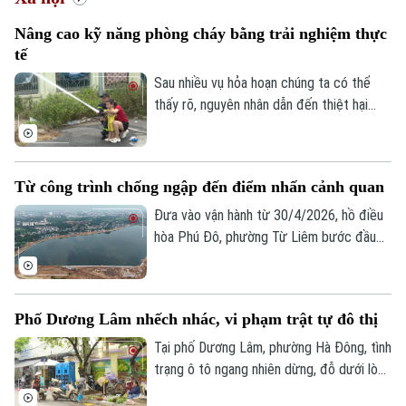
Nâng cao kỹ năng phòng cháy bằng trải nghiệm thực
tế
Sau nhiều vụ hỏa hoạn chúng ta có thể
thấy rõ, nguyên nhân dẫn đến thiệt hại
nghiêm trọng là do người dân thiếu kỹ
năng thoát nạn, sơ cứu và xử lý tình huống
ban đầu. Chính vì vậy, nhiều địa phương
Từ công trình chống ngập đến điểm nhấn cảnh quan
trên địa bàn Hà Nội đang đổi mới cách
tuyên truyền phòng cháy, chữa cháy, từ
Đưa vào vận hành từ 30/4/2026, hồ điều
nghe phổ biến sang trực tiếp trải nghiệm,
hòa Phú Đô, phường Từ Liêm bước đầu
thực hành.
đã phát huy hiệu quả trong việc điều tiết
nước, góp phần giảm tình trạng ngập úng
tại khu vực phía Tây Thủ đô.
Phố Dương Lâm nhếch nhác, vi phạm trật tự đô thị
Tại phố Dương Lâm, phường Hà Đông, tình
trạng ô tô ngang nhiên dừng, đỗ dưới lòng
đường, chợ cóc tự phát bày bán tràn lan