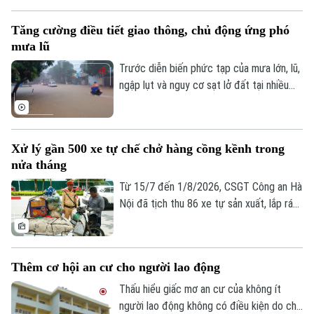
cường phối hợp thi công cầu vượt nút
giao Nguyễn Chí Thanh thuộc dự án
Tăng cường điều tiết giao thông, chủ động ứng phó
đường Vành đai 1, đoạn Hoàng Cầu - Voi
mưa lũ
Phục, để phấn đấu hoàn thành và thông
xe công trình trước ngày 31/12/2026.
Trước diễn biến phức tạp của mưa lớn, lũ,
ngập lụt và nguy cơ sạt lở đất tại nhiều
địa phương, Bộ Xây dựng vừa yêu cầu
các đơn vị trong ngành giao thông tăng
cường điều tiết giao thông, chủ động
Xử lý gần 500 xe tự chế chở hàng cồng kềnh trong
triển khai các phương án ứng phó nhằm
nửa tháng
bảo đảm an toàn cho người dân và
phương tiện.
Từ 15/7 đến 1/8/2026, CSGT Công an Hà
Nội đã tịch thu 86 xe tự sản xuất, lắp ráp
trái quy định, xử lý 242 trường hợp chở
hàng cồng kềnh và 135 trường hợp kéo
theo xe, vật trái quy định. Tổng số tiền xử
Bản quyền thuộc về Cơ quan Báo và Phát thanh Truyền hình Hà Nội Giấy
Thêm cơ hội an cư cho người lao động
phạt gần 243 triệu đồng, tạm giữ 8
phép số: Số 63/GP-TTDT, cấp ngày 10/05/2023
phương tiện.
Thấu hiểu giấc mơ an cư của không ít
TRANG THÔNG TIN ĐIỆN TỬ
người lao động không có điều kiện do chi