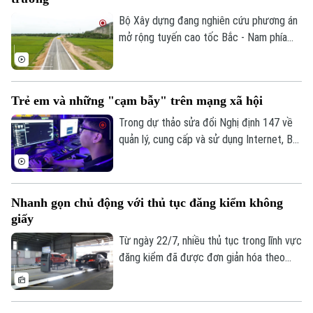
Quần vợt
thức đối tác công tư (PPP), loại hợp
Tin tức
Đã phát sóng
đồng Xây dựng -Chuyển giao (BT).
Bộ Xây dựng đang nghiên cứu phương án
Golf
mở rộng tuyến cao tốc Bắc - Nam phía
Sao
Đông theo quy mô hoàn chỉnh; đồng thời,
tính toán phương án huy động nguồn lực
Điện ảnh
phù hợp nhằm bảo đảm tiến độ và hiệu
Trẻ em và những "cạm bẫy" trên mạng xã hội
quả đầu tư.
Thời trang
Trong dự thảo sửa đổi Nghị định 147 về
Âm nhạc
quản lý, cung cấp và sử dụng Internet, Bộ
Văn hóa, Thể thao và Du lịch đề xuất
không cho phép trẻ em dưới 16 tuổi bình
luận và chia sẻ nội dung trên mạng xã hội.
Nhanh gọn chủ động với thủ tục đăng kiểm không
Liệu đây có phải là giải pháp hiệu quả để
giấy
bảo vệ trẻ em trên không gian mạng? Hay
sẽ làm hạn chế quyền tham gia của các
Từ ngày 22/7, nhiều thủ tục trong lĩnh vực
em trong môi trường số?
đăng kiểm đã được đơn giản hóa theo
Thông tư 30/2026 của Bộ Xây dựng. Việc
tích hợp giấy tờ trên VNeID, VNeTraffic
và sử dụng dữ liệu điện tử không chỉ giúp