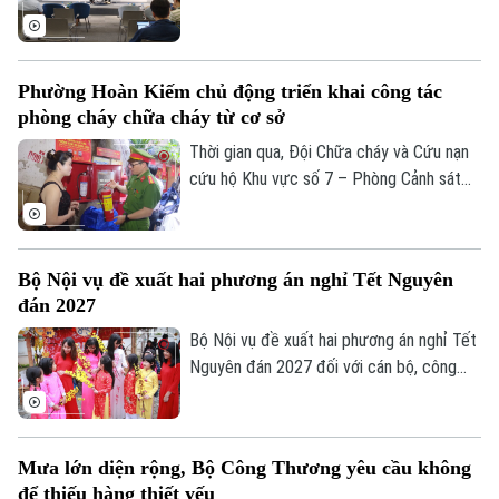
toàn.
tổ chức họp báo công bố giải thưởng
Better Choice Awards 2026. Đây là giải
thưởng thường niên được tổ chức từ
Phường Hoàn Kiếm chủ động triển khai công tác
năm 2022 nhằm tôn vinh, khuyến khích, cổ
phòng cháy chữa cháy từ cơ sở
vũ những giá trị đổi mới sáng tạo áp dụng
trong đời sống thực phục vụ người tiêu
Thời gian qua, Đội Chữa cháy và Cứu nạn
dùng.
cứu hộ Khu vực số 7 – Phòng Cảnh sát
PCCC&CNCH – Công an thành phố Hà Nội
cùng Công an phường Hoàn Kiếm đã chủ
động triển khai nhiều giải pháp tăng
Bộ Nội vụ đề xuất hai phương án nghỉ Tết Nguyên
cường công tác phòng cháy, chữa cháy
đán 2027
và cứu nạn, cứu hộ (PCCC&CNCH) tại cơ
sở.
Bộ Nội vụ đề xuất hai phương án nghỉ Tết
Nguyên đán 2027 đối với cán bộ, công
chức, viên chức, gồm nghỉ 7 ngày hoặc
10 ngày liên tục.
Mưa lớn diện rộng, Bộ Công Thương yêu cầu không
để thiếu hàng thiết yếu