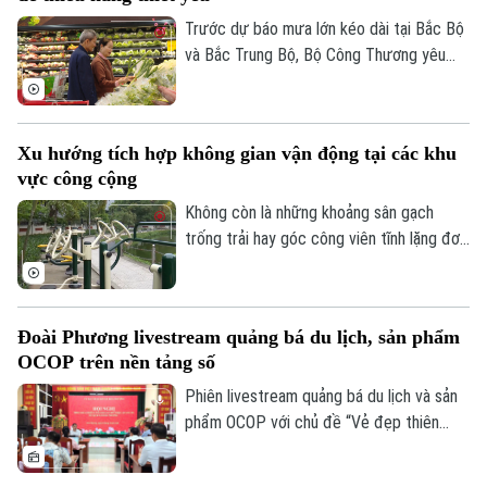
Trước dự báo mưa lớn kéo dài tại Bắc Bộ
và Bắc Trung Bộ, Bộ Công Thương yêu
cầu toàn ngành chủ động ứng phó, bảo
đảm an toàn hồ chứa thủy điện, cung ứng
hàng hóa thiết yếu và xử lý nghiêm tình
Xu hướng tích hợp không gian vận động tại các khu
trạng đầu cơ, tăng giá trong thiên tai.
vực công cộng
Không còn là những khoảng sân gạch
trống trải hay góc công viên tĩnh lặng đơn
Liên hệ đường dây nóng (bấm để gọi)
điệu, các không gian công cộng tại Thủ
Tòa soạn
Tòa soạn
đô đang trải qua cuộc dịch chuyển mạnh
mẽ, khi tích hợp đa dạng tiện ích vận
0865.116.699 (hotline)
0865.116.699
Đoài Phương livestream quảng bá du lịch, sản phẩm
động thể thao.
OCOP trên nền tảng số
Phiên livestream quảng bá du lịch và sản
phẩm OCOP với chủ đề “Vẻ đẹp thiên
nhiên và không gian văn hóa xứ Đoài”
được UBND xã Đoài Phương tổ chức vào