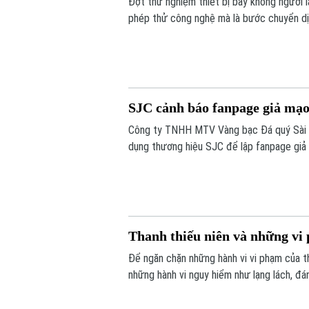
Đợt thử nghiệm thiết bị bay không người 
phép thử công nghệ mà là bước chuyển dị
tầm thấp, quyết tâm xóa bỏ các "điểm mù" 
SJC cảnh báo fanpage giả mạo
Công ty TNHH MTV Vàng bạc Đá quý Sài Gò
dụng thương hiệu SJC để lập fanpage giả 
lừa đảo khách hàng.
Thanh thiếu niên và những vi 
Để ngăn chặn những hành vi vi phạm của t
những hành vi nguy hiểm như lạng lách, đá
tăng cường tuần tra, kiểm soát và xử lý 