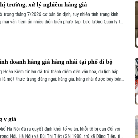
hị trường, xử lý nghiêm hàng giả
ô trong tháng 7/2026 cơ bản ổn định, tuy nhiên tình trạng kinh
g mại vẫn tiềm ẩn nhiều diễn biến phức tạp. Lực lượng Quản lý thị
m soát, đặc biệt là trên môi trường thương mại điện tử.
inh doanh hàng giả hàng nhái tại phố đi bộ
Hoàn Kiếm từ lâu đã trở thành điểm đến văn hóa, du lịch hấp
i là một thực trạng đáng ngại: hàng giả, hàng nhái được bày bán
dù lực lượng chức năng đã kiểm tra nhưng đều khó xử lý bởi những
g y giả
ố Hà Nội đã ra quyết định khởi tố vụ án, khởi tố bị can đối với
g Nội, Hà Nội) và Bùi Thị Tiết (SN 1988, trú xã Dũng Tiến, tỉnh