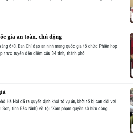
àng giả là thuốc chữa bệnh" theo khoản 1, Điều 194 Bộ luật Hình
c gia an toàn, chủ động
áng 6/8, Ban Chỉ đạo an ninh mạng quốc gia tổ chức Phiên họp
ợp trực tuyến đến điểm cầu 34 tỉnh, thành phố.
giả
ố Hà Nội đã ra quyết định khởi tố vụ án, khởi tố bị can đối với
 Sơn, tỉnh Bắc Ninh) về tội "Xâm phạm quyền sở hữu công