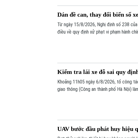
Dán đề can, thay đổi biển số xe
Từ ngày 15/8/2026, Nghị định số 238 của 
điều về quy định xử phạt vi phạm hành chí
bộ như: trừ điểm, phục hồi điểm giấy phép 
số xe sẽ bị phạt 6 triệu đồng.
Kiểm tra lái xe đỗ sai quy định
Khoảng 11h05 ngày 6/8/2026, tổ công tá
giao thông (Công an thành phố Hà Nội) là
Toyota Fortuner, biển kiểm soát 17A-080.5
định.
UAV bước đầu phát huy hiệu q