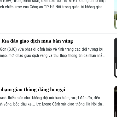
lái (UAV) trong kiểm soát, đảm bảo trật tự ATGT không chỉ là một
ch chiến lược của Công an TP Hà Nội trong quản trị không gian
an toàn giao thông và trật tự đô thị.
 lừa đảo giao dịch mua bán vàng
n (SJC) vừa phát đi cảnh báo về tình trạng các đối tượng lợi
mạo, mời chào giao dịch vàng và thu thập thông tin cá nhân nhằm
phạm giao thông đáng lo ngại
hanh thiếu niên như: không đội mũ bảo hiểm, vượt đèn đỏ, đến
nh võng, bốc đầu xe..., lực lượng Cảnh sát giao thông Hà Nội đang
nghiêm các trường hợp vi phạm.