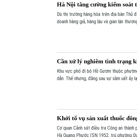
Hà Nội tăng cường kiểm soát t
Dù thị trường hàng hóa trên địa bàn Thủ đ
doanh hàng giả, hàng lậu và gian lận thươn
trường Hà Nội đang tiếp tục siết chặt kiể
Cần xử lý nghiêm tình trạng k
Khu vực phố đi bộ Hồ Gươm thuộc phường 
dẫn. Thế nhưng, đằng sau sự sầm uất ấy lạ
công khai với giá siêu rẻ. Đáng nói hơn, 
chiêu trò đối phó tinh vi.
Khởi tố vụ sản xuất thuốc đôn
Cơ quan Cảnh sát điều tra Công an thành ph
Hà Quang Phước (SN 1952, trú phường Dươn