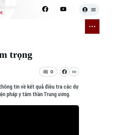
I
E
THỂ THAO
GIẢI TRÍ
ĐÃ PHÁT SÓNG
Bóng đá
Tin tức
êm trọng
ỡng
Quần vợt
Sao
sức khỏe
Golf
Điện ảnh
0
Thời trang
ông tin về kết quả điều tra các dự
iện pháp y tâm thần Trung ương.
Âm nhạc