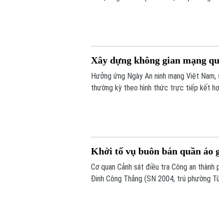
Phú Thọ) về hành vi "Sản xuất, buôn bán h
sự.
Xây dựng không gian mạng quố
Hưởng ứng Ngày An ninh mạng Việt Nam, s
thường kỳ theo hình thức trực tiếp kết h
Khởi tố vụ buôn bán quần áo 
Cơ quan Cảnh sát điều tra Công an thành ph
Đinh Công Thắng (SN 2004, trú phường Từ
nghiệp".