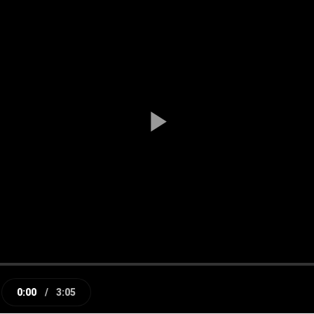
Play
Video
0:00
/
3:05
e
Current
Duration