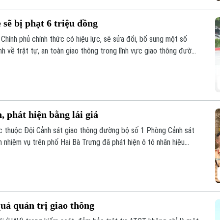
 sẽ bị phạt 6 triệu đồng
Chính phủ chính thức có hiệu lực, sẽ sửa đổi, bổ sung một số
nh về trật tự, an toàn giao thông trong lĩnh vực giao thông đường
lái xe. Trong đó, đáng chú ý là hành vi dán đề can, thay đổi biển
, phát hiện bằng lái giả
c thuộc Đội Cảnh sát giao thông đường bộ số 1 Phòng Cảnh sát
m nhiệm vụ trên phố Hai Bà Trưng đã phát hiện ô tô nhãn hiệu
1 đỗ xe tại vị trí có biển cấm đỗ và tiến hành kiểm tra theo quy
uả quản trị giao thông