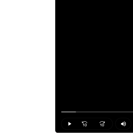
Loaded
:
5.34%
Play
Mut