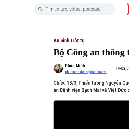
Thứ Sáu
THỜI SỰ
HÀ NỘI
THẾ GIỚI
07 Tháng 08, 2026
Hà Nội
Nhịp sống Hà Nộ
Tin tức
An ninh trật tự
Bộ Công an thông t
Chính trị
Người Hà Nội
Quân s
Phúc Minh
Xã hội
Khoảnh khắc Hà 
Hồ sơ
19/03/2
phucminh.doan@daihanoi.vn
An ninh trật tự
Ẩm thực
Người V
Chiều 18/3, Thiếu tướng Nguyễn Qu
án Bệnh viện Bạch Mai và Việt Đức 
Công nghệ
Skip Ad