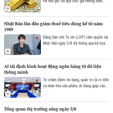
đang phải đối mặt với những đợt tái cấu
Hà Nội gửi tới quý độc giả những diễn
trúc, bao gồm việc đóng cửa các văn
biến mới nhất của thị trường sáng nay
phòng quan trọng và cắt giảm hàng loạt
(6/8) với thông tin về giá vàng và tỷ giá
nhân sự.
ngoại tệ.
Nhật Bản lần đầu giảm thuế tiêu dùng kể từ năm
Theo dõi Hà Nội On
1989
Đảng Dân chủ Tự do (LDP) cầm quyền tại
Nhật Bản ngày 5/8 đã thông qua kế hoạch
do Thủ tướng Sanae Takaichi đề xuất,
nhằm cắt giảm thuế tiêu thụ đối với thực
phẩm. Nếu được Quốc hội phê chuẩn, đây
AI tái định hình hoạt động ngân hàng từ dữ liệu
sẽ là lần đầu tiên Nhật Bản cắt giảm thuế
thông minh
tiêu dùng kể từ khi sắc thuế này được áp
dụng vào năm 1989.
Từ chấm điểm tín dụng, quản trị rủi ro đến
cá nhân hóa sản phẩm, AI đang giúp các
tổ chức tín dụng nâng cao hiệu quả vận
hành và cải thiện trải nghiệm khách hàng.
Tuy nhiên, để AI phát huy giá trị, các
Tổng quan thị trường sáng ngày 5/8
chuyên gia cho rằng điều quan trọng nhất