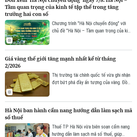
chương trình khuyến mãi, kích cầu tiêu
Quần vợt
Tầm quan trọng của kinh tế tập thể trong tăng
Tin tức
Đã phát sóng
dùng đang trở thành giải pháp quan trọng,
trưởng hai con số
vừa hỗ trợ doanh nghiệp mở rộng thị
Golf
Sao
Chương trình "Hà Nội chuyển động" với
trường, vừa tạo thêm động lực cho tăng
chủ đề "Hà Nội – Tầm quan trọng của kinh
trưởng kinh tế.
Điện ảnh
tế tập thể trong tăng trưởng hai con số"
sẽ phát sóng trực tiếp trên các nền tảng
Thời trang
của Cơ quan Báo và phát thanh, truyền
Giá vàng thế giới tăng mạnh nhất kể từ tháng
hình Hà Nội vào 19h hôm nay, ngày 7/8.
Âm nhạc
2/2026
Thị trường tài chính quốc tế vừa ghi nhận
đợt bứt phá đầy ấn tượng của vàng. Đồng
USD suy yếu, lợi suất trái phiếu Kho bạc
Mỹ giảm và những tín hiệu tích cực từ
các cuộc đàm phán giữa Mỹ và Iran được
Hà Nội ban hành cẩm nang hướng dẫn làm sạch mã
cho là các yếu tố làm thay đổi tâm lý của
số thuế
giới đầu tư.
Thuế TP Hà Nội vừa biên soạn cẩm nang
hướng dẫn làm sạch mã số thuế, giúp