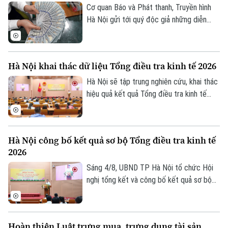
vẫn là chất lượng dữ liệu, hành lang pháp
Cơ quan Báo và Phát thanh, Truyền hình
lý và cơ chế quản trị rủi ro phù hợp.
Hà Nội gửi tới quý độc giả những diễn
biến mới nhất của thị trường sáng nay
(5/8) với thông tin về giá vàng và tỷ giá
ngoại tệ.
Hà Nội khai thác dữ liệu Tổng điều tra kinh tế 2026
Hà Nội sẽ tập trung nghiên cứu, khai thác
hiệu quả kết quả Tổng điều tra kinh tế
năm 2026 để phục vụ hoạch định chính
sách, xây dựng kịch bản phát triển kinh tế
- xã hội. Đây là chỉ đạo của Phó Chủ tịch
Hà Nội công bố kết quả sơ bộ Tổng điều tra kinh tế
UBND thành phố Hà Nội Nguyễn Xuân
2026
Lưu, Trưởng Ban Chỉ đạo Tổng điều tra
kinh tế năm 2026 thành phố tại Hội nghị
Sáng 4/8, UBND TP Hà Nội tổ chức Hội
tổng kết và công bố kết quả sơ bộ Tổng
nghị tổng kết và công bố kết quả sơ bộ
điều tra kinh tế năm 2026.
Tổng điều tra kinh tế năm 2026. Hội nghị
do Phó Chủ tịch UBND thành phố Nguyễn
Xuân Lưu, Trưởng Ban Chỉ đạo Tổng điều
Hoàn thiện Luật trưng mua, trưng dụng tài sản