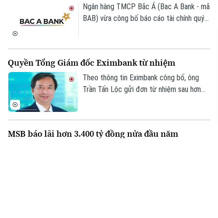
Ngân hàng TMCP Bắc Á (Bac A Bank - mã
BAB) vừa công bố báo cáo tài chính quý
II/2026 với lợi nhuận trước thuế đạt 304
tỷ đồng, gần như đi ngang so với cùng kỳ
năm trước.
Quyền Tổng Giám đốc Eximbank từ nhiệm
Theo thông tin Eximbank công bố, ông
Trần Tấn Lộc gửi đơn từ nhiệm sau hơn
một năm đảm nhiệm cương vị Quyền Tổng
giám đốc, kể từ tháng 7/2025. Sau khi
ông Lộc rời vị trí, Ban điều hành Eximbank
MSB báo lãi hơn 3.400 tỷ đồng nửa đầu năm
còn 6 thành viên.
Ngân hàng TMCP Hàng Hải Việt Nam
(MSB) vừa công bố báo cáo tài chính 6
tháng đầu năm 2026 với lợi nhuận trước
thuế đạt hơn 3.400 tỷ đồng. Tổng tài sản
của ngân hàng đạt gần 441.000 tỷ đồng,
Giá vàng thế giới xuất hiện tín hiệu phục hồi kỹ
tăng hơn 8% so với cuối năm 2025.
thuật