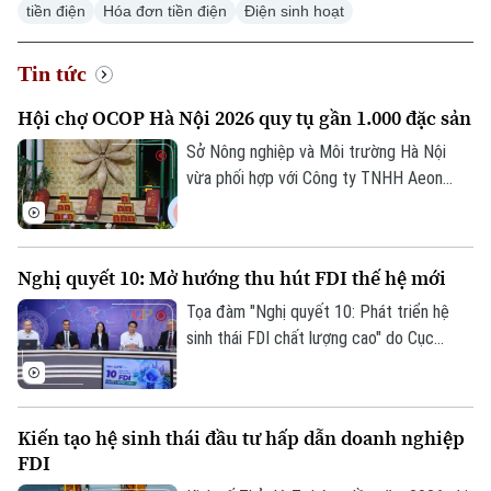
tiền điện
Hóa đơn tiền điện
Điện sinh hoạt
Tin tức
Hội chợ OCOP Hà Nội 2026 quy tụ gần 1.000 đặc sản
Sở Nông nghiệp và Môi trường Hà Nội
vừa phối hợp với Công ty TNHH Aeon
Mall Việt Nam khai mạc Hội chợ Xúc tiến
thương mại nông nghiệp, sản phẩm OCOP
Hà Nội tại Trung tâm thương mại Aeon
Nghị quyết 10: Mở hướng thu hút FDI thế hệ mới
Mall Hà Đông.
Tọa đàm "Nghị quyết 10: Phát triển hệ
sinh thái FDI chất lượng cao" do Cục
Thông tin và Truyền thông Chính phủ tổ
chức chiều 7/8 đánh dấu bước chuyển
trong tư duy về đầu tư nước ngoài, từ ưu
Kiến tạo hệ sinh thái đầu tư hấp dẫn doanh nghiệp
tiên thu hút vốn sang phát triển khu vực
FDI
kinh tế có vốn đầu tư nước ngoài theo