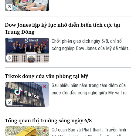
người nộp thuế nhận biết trạng thái mã số
thuế, xử lý các trường hợp cần cập nhật
thông tin và hạn chế phát sinh vướng mắc
Dow Jones lập kỷ lục nhờ diễn biến tích cực tại
trong quá trình thực hiện nghĩa vụ thuế.
Trung Đông
Chốt phiên giao dịch ngày 5/8, chỉ số
công nghiệp Dow Jones của Mỹ đã thiết
lập mức cao kỷ lục mới nhờ những tín hiệu
tiến triển hướng tới hòa bình tại khu vực
Trung Đông. Diễn biến này được kỳ vọng
Tiktok đóng cửa văn phòng tại Mỹ
sẽ giải tỏa bớt áp lực lạm phát toàn cầu.
Sau nhiều năm nằm trong tâm điểm của
cuộc đối đầu công nghệ giữa Mỹ và Trung
Quốc, số phận của TikTok tại thị trường
Mỹ đã dần ngã ngũ với một cấu trúc sở
hữu hoàn toàn mới. Tuy nhiên, để duy trì
Tổng quan thị trường sáng ngày 6/8
hoạt động và đáp ứng các yêu cầu khắt
khe về an ninh quốc gia, nền tảng này
Cơ quan Báo và Phát thanh, Truyền hình