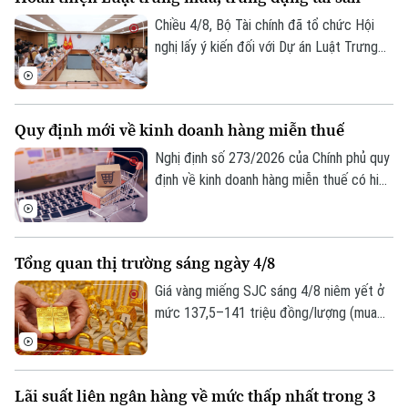
tra kinh tế năm 2026 thành phố Hà Nội
chủ trì.
Chiều 4/8, Bộ Tài chính đã tổ chức Hội
nghị lấy ý kiến đối với Dự án Luật Trưng
mua, trưng dụng tài sản (sửa đổi), nhằm
hoàn thiện cơ sở pháp lý về huy động
nguồn lực trong các tình huống cấp bách,
Quy định mới về kinh doanh hàng miễn thuế
đồng thời bảo đảm tốt hơn quyền sở hữu
tài sản của tổ chức, cá nhân.
Nghị định số 273/2026 của Chính phủ quy
định về kinh doanh hàng miễn thuế có hiệu
lực thi hành kể từ ngày 21/8/2026. Một
Liên hệ đường dây nóng (bấm để gọi)
trong những điểm mới đáng chú ý của
Nghị định này là quy định tạo thuận lợi cho
Tòa soạn
Tòa soạn
Tổng quan thị trường sáng ngày 4/8
người mua hàng miễn thuế thông qua việc
0865.116.699 (hotline)
0865.116.699
khai thác dữ liệu điện tử từ các cơ sở dữ
Giá vàng miếng SJC sáng 4/8 niêm yết ở
liệu quốc gia và cơ sở dữ liệu chuyên
mức 137,5–141 triệu đồng/lượng (mua
ngành.
vào-bán ra), tăng 500.000 đồng/lượng
chiều mua và duy trì ổn định chiều bán so
với ngày 3/8. Đối với vàng nhẫn niêm yết
Lãi suất liên ngân hàng về mức thấp nhất trong 3
mức 136,5–140,5 triệu đồng/lượng (mua