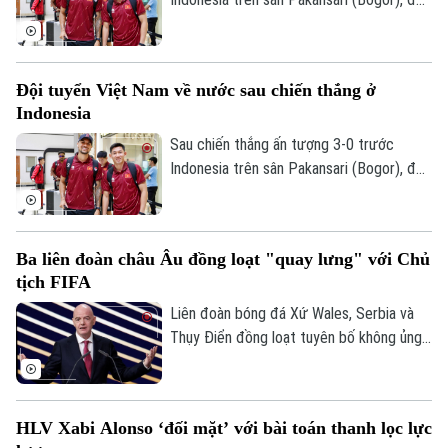
tuyển Việt Nam đã trở về Hà Nội để
Theo dõi Hà Nội On
chuẩn bị cho lượt trận cuối bảng A
ASEAN Cup 2026 gặp Campuchia.
Đội tuyển Việt Nam về nước sau chiến thắng ở
Indonesia
Sau chiến thắng ấn tượng 3-0 trước
Indonesia trên sân Pakansari (Bogor), đội
tuyển Việt Nam đã trở về Hà Nội để
chuẩn bị cho lượt trận cuối bảng A
ASEAN Cup 2026 gặp Campuchia.
Ba liên đoàn châu Âu đồng loạt "quay lưng" với Chủ
tịch FIFA
Liên đoàn bóng đá Xứ Wales, Serbia và
Thụy Điển đồng loạt tuyên bố không ủng
hộ Gianni Infantino tái đắc cử Chủ tịch
FIFA, khiến cuộc khủng hoảng quyền lực
tại cơ quan bóng đá thế giới tiếp tục leo
HLV Xabi Alonso ‘đối mặt’ với bài toán thanh lọc lực
thang.