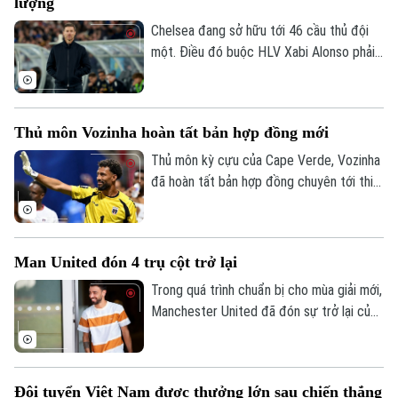
lượng
Chelsea đang sở hữu tới 46 cầu thủ đội
một. Điều đó buộc HLV Xabi Alonso phải
sớm thanh lọc lực lượng trước mùa giải
mới.
Thủ môn Vozinha hoàn tất bản hợp đồng mới
Thủ môn kỳ cựu của Cape Verde, Vozinha
đã hoàn tất bản hợp đồng chuyên tới thi
đấu cho CLB Chile - Colo Colo sáu tháng,
kèm theo khả năng gia hạn thêm một năm.
Man United đón 4 trụ cột trở lại
Trong quá trình chuẩn bị cho mùa giải mới,
Manchester United đã đón sự trở lại của
bốn trụ cột gồm Bruno Fernandes, Diogo
Dalot, Matheus Cunha và Noussair
Mazraoui sau kỳ World Cup 2026.
Đội tuyển Việt Nam được thưởng lớn sau chiến thắng