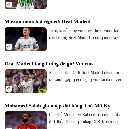
1 tại Dublin.
Quân sự
Tin tức
Nhà đất
Công nghệ
Ẩm thực
Hồ sơ
Cafe sáng
Mastantuono bất ngờ rời Real Madrid
Tin tức
Tàu và Xe
Người Việt 4 phương
Từng là niềm hy vọng về thế hệ mới tại
Tài chính Ngân hàng
Đầu tư
câu lạc bộ Real Madrid, nhưng mới đây
Ô tô
Giáo dục
cầu thủ người Argentina Mastatuono đã
Doanh nghiệp
Căn hộ
gây bất ngờ khi phải rời đội bóng Hoàng
Tàu
Tin tức
Văn hóa
gia Tây Ban Nha theo dạng cho mượn.
Đất đai
Real Madrid tăng lương để giữ Vinicius
Xe máy
Tuyển sinh
Tin tức
Ban lãnh đạo CLB Real Madrid chuẩn bị
Sức khỏe
Kinh nghiệm
Thị trường
có cuộc gặp quan trọng với đại diện của
Hướng nghiệp
Làng nghề
Vinicius, nhằm nối lại đàm phán gia hạn với
Y tế
Thể thao
Đánh giá
ngôi sao người Brazil.
Di tích
Dinh dưỡng
Bóng đá
Mohamed Salah gia nhập đội bóng Thổ Nhĩ Kỳ
Giải trí
Tư vấn sức khỏe
Cầu thủ Mohamed Salah được cho là đã
Quần vợt
Tin tức
đạt thỏa thuận gia nhập CLB Trabzonspor
Đã phát sóng
theo dạng chuyển nhượng tự do sau khi