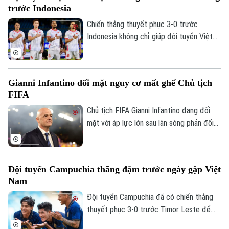
trước Indonesia
Chiến thắng thuyết phục 3-0 trước
Indonesia không chỉ giúp đội tuyển Việt
Nam mở rộng cơ hội giành vé vào bán kết
ASEAN Cup 2026, mà còn mang về khoản
thưởng khích lệ tinh thần đầy giá trị.
Liên hệ đường dây nóng (bấm để gọi)
Gianni Infantino đối mặt nguy cơ mất ghế Chủ tịch
Tòa soạn
Tòa soạn
FIFA
0865.116.699 (hotline)
0865.116.699
Chủ tịch FIFA Gianni Infantino đang đối
mặt với áp lực lớn sau làn sóng phản đối
liên quan đến kế hoạch bán 20% cổ phần
một đơn vị quản lý các giải đấu của FIFA
cho nhà đầu tư tư nhân. Nhiều liên đoàn
Đội tuyển Campuchia thắng đậm trước ngày gặp Việt
bóng đá châu Âu đã rút lại sự ủng hộ đối
Nam
với ông, trong khi UEFA và CONCACAF
cũng công khai mất niềm tin vào ban lãnh
Đội tuyển Campuchia đã có chiến thắng
đạo FIFA.
thuyết phục 3-0 trước Timor Leste để
tạo đà tâm lý thuận lợi trước chuyến làm