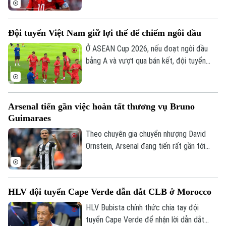
Golf
Sao
chia tay Liverpool vào cuối mùa giải
2025/26.
Điện ảnh
Đội tuyển Việt Nam giữ lợi thế để chiếm ngôi đầu
Ở ASEAN Cup 2026, nếu đoạt ngôi đầu
Thời trang
bảng A và vượt qua bán kết, đội tuyển
Việt Nam sẽ đá trận chung kết lượt về
Âm nhạc
trên sân nhà Mỹ Đình. Mục tiêu đầu tiên là
ngôi đầu đã ở rất gần thầy trò HLV Kim
Arsenal tiến gần việc hoàn tất thương vụ Bruno
Sang Sik, khi chúng ta có những lợi thế rõ
Guimaraes
ràng trước lượt trận cuối vòng bảng với
Campuchia sau đây 2 ngày.
Theo chuyên gia chuyển nhượng David
Ornstein, Arsenal đang tiến rất gần tới
việc chiêu mộ tiền vệ Bruno Guimaraes từ
Newcastle United khi hai CLB đã tiến sát
thỏa thuận toàn diện và ngôi sao người
HLV đội tuyển Cape Verde dẫn dắt CLB ở Morocco
Brazil chỉ còn chờ Newcastle cho phép
tiến hành kiểm tra y tế trước khi hoàn tất
HLV Bubista chính thức chia tay đội
thương vụ.
tuyển Cape Verde để nhận lời dẫn dắt