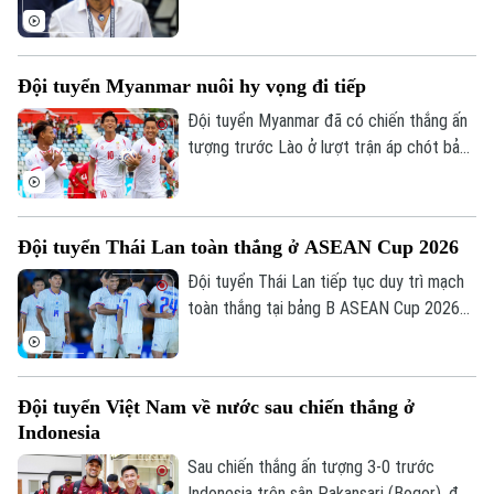
CLB Renaissance Berkane của Morocco
theo bản hợp đồng có thời hạn hai mùa
giải.
Đội tuyển Myanmar nuôi hy vọng đi tiếp
Đội tuyển Myanmar đã có chiến thắng ấn
tượng trước Lào ở lượt trận áp chót bảng
B ASEAN Cup 2026 để tiếp tục nuôi hy
vọng giành vé vào bán kết.
Đội tuyển Thái Lan toàn thắng ở ASEAN Cup 2026
Đội tuyển Thái Lan tiếp tục duy trì mạch
toàn thắng tại bảng B ASEAN Cup 2026
khi vượt qua Philippines trong trận đấu
diễn ra tối 4/8.
Đội tuyển Việt Nam về nước sau chiến thắng ở
Indonesia
Sau chiến thắng ấn tượng 3-0 trước
Indonesia trên sân Pakansari (Bogor), đội