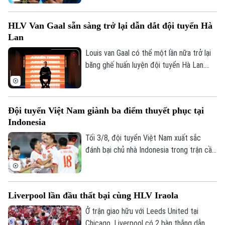
khách trên sân Mỹ Đình.
HLV Van Gaal sẵn sàng trở lại dẫn dắt đội tuyển Hà
Lan
Louis van Gaal có thể một lần nữa trở lại
băng ghế huấn luyện đội tuyển Hà Lan.
Theo các nguồn tin thân cận với chiến
lược gia 74 tuổi, ông sẵn sàng bước vào
quá trình đàm phán nếu nhận được lời mời
Đội tuyển Việt Nam giành ba điểm thuyết phục tại
chính thức.
Indonesia
Tối 3/8, đội tuyển Việt Nam xuất sắc
đánh bại chủ nhà Indonesia trong trận cầu
tâm điểm. Kết quả "phải thắng" này giúp
đoàn quân của HLV Kim Sang-sik chính
thức mở toang cánh cửa tiến vào bán kết.
Liverpool lần đầu thất bại cùng HLV Iraola
Ở trận giao hữu với Leeds United tại
Chicago, Liverpool có 2 bàn thắng dẫn