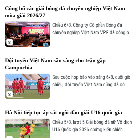
Công bố các giải bóng đá chuyên nghiệp Việt Nam
mùa giải 2026/27
Chiều 6/8, Công ty Cổ phần Bóng đá
chuyên nghiệp Việt Nam VPF đã công bố
các giải bóng đá chuyên nghiệp Việt Nam
mùa giải 2026/2027. Trong đó, được quan
tâm nhất là lễ bốc thăm và xếp lịch thi
Đội tuyển Việt Nam sẵn sàng cho trận gặp
đấu chính thức cho giải V.League 1 mùa
Campuchia
giải năm nay.
Sau cuộc họp báo vào sáng 6/8, cuối giờ
chiều, đội tuyển Việt Nam cũng đã có
buổi tập cuối trên SVĐ Quốc gia Mỹ Đình
để làm quen sân đấu chính thức. Tinh thần
của toàn đội đang lên cao sau trận thắng
Hà Nội tiếp tục áp sát ngôi đầu giải U16 quốc gia
tưng bừng trước Indonesia ngay trên sân
khách.
Chiều 5/8, lượt 5 Giải bóng đá nữ Vô địch
U16 Quốc gia 2026 chứng kiến chiến
thắng thuyết phục của Hà Nội trước