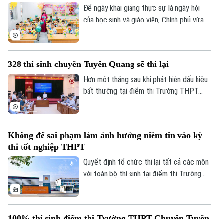
vai trò mới.
Để ngày khai giảng thực sự là ngày hội
của học sinh và giáo viên, Chính phủ vừa
ban hành kế hoạch yêu cầu các bộ, ngành,
địa phương tập trung cao độ chuẩn bị mọi
điều kiện, từ đội ngũ giáo viên, cơ sở vật
328 thí sinh chuyên Tuyên Quang sẽ thi lại
chất đến sách giáo khoa, bảo đảm không
học sinh nào bị bỏ lại phía sau.
Hơn một tháng sau khi phát hiện dấu hiệu
bất thường tại điểm thi Trường THPT
Chuyên Tuyên Quang, Bộ Giáo dục và Đào
tạo đã công bố phương án xử lý.
Không để sai phạm làm ảnh hưởng niềm tin vào kỳ
thi tốt nghiệp THPT
Quyết định tổ chức thi lại tất cả các môn
với toàn bộ thí sinh tại điểm thi Trường
THPT chuyên Tuyên Quang được đưa ra
trên cơ sở kết quả điều tra ban đầu của
Bộ Công an, ý kiến của các cơ quan liên
100% thí sinh điểm thi Trường THPT Chuyên Tuyên