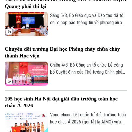
quan và quy chế thi hiện hành, nhằm bảo
Quang phải thi lại
đảm sự công bằng, minh bạch của kỳ thi
tốt nghiệp THPT, đồng thời bảo vệ quyền
Sáng 5/8, Bộ Giáo dục và Đào tạo đã tổ
lợi của các thí sinh và giữ vững niềm tin
chức họp báo thông tin về phương án xử
của xã hội đối với kỳ thi.
lý đối với thí sinh tại điểm thi Trường
THPT Chuyên Tuyên Quang trong Kỳ thi
tốt nghiệp THPT năm 2026. Theo đó,
Chuyển đổi trường Đại học Phòng cháy chữa cháy
Theo dõi Hà Nội On
toàn bộ thí sinh tại điểm thi này sẽ thi lại
thành Học viện
tất cả các môn.
Chiều 4/8, Bộ Công an tổ chức Lễ công
bố Quyết định của Thủ tướng Chính phủ
về việc chuyển đổi Trường Đại học Phòng
cháy chữa cháy thành Học viện Phòng
cháy chữa cháy và Cứu nạn cứu hộ. Tới
105 học sinh Hà Nội đạt giải đấu trường toán học
dự và chỉ đạo buổi lễ Thượng tướng, TS
châu Á 2026
Lê Quốc Hùng, Ủy viên Trung ương Đảng,
Phó Bí thư Đảng ủy Công an Trung ương,
Vòng chung kết quốc tế đấu trường toán
Thứ trưởng Bộ Công an; GS.TS Lê Quân,
học châu Á 2026 (gọi tắt là AIMO) vừa
Thứ trưởng Bộ Giáo dục và Đào tạo.
kết thúc. Hà Nội là đơn vị có số lượng thí