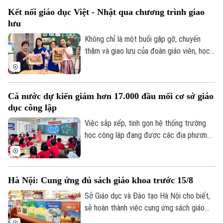
những trải nghiệm văn hóa độc đáo và
Kết nối giáo dục Việt - Nhật qua chương trình giao
tình bạn xuyên biên giới được mở ra đã
lưu
góp phần bồi đắp cho mối quan hệ hữu
nghị Hà Nội - Fukuoka.
Không chỉ là một buổi gặp gỡ, chuyến
thăm và giao lưu của đoàn giáo viên, học
sinh Nhật Bản tại Trường THCS Thành
Công, Hà Nội còn mở ra cơ hội để học
sinh hai nước hiểu hơn về văn hóa, giáo
Cả nước dự kiến giảm hơn 17.000 đầu mối cơ sở giáo
dục và cùng vun đắp tình hữu nghị từ
dục công lập
những trải nghiệm thực tế ngay trong môi
trường học đường.
Việc sắp xếp, tinh gọn hệ thống trường
học công lập đang được các địa phương
Chuyên mục
đẩy nhanh trước năm học mới. Theo Bộ
Giáo dục và Đào tạo, sau khi hoàn thành
Thời sự
phương án sắp xếp, cả nước dự kiến giảm
Hà Nội: Cung ứng đủ sách giáo khoa trước 15/8
hơn 17.000 đầu mối cơ sở giáo dục công
Hà Nội
Hà Nội
lập, song vẫn bảo đảm quyền học tập của
Sở Giáo dục và Đào tạo Hà Nội cho biết,
học sinh, đặc biệt ở vùng khó khăn.
sẽ hoàn thành việc cung ứng sách giáo
Chính trị
khoa cho hơn 2,2 triệu học sinh trước
Nhịp sống Hà Nội