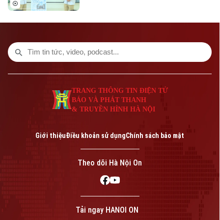
Anh thành ngôn ngữ thứ hai trong trường
học. Xác định đây là nhiệm vụ trọng tâm,
giáo viên nhà trường tích cực tự học, bồi
dưỡng từ đồng nghiệp và tham gia các
lớp tập huấn chuyên sâu. Đồng thời,
trường tạo môi trường thực hành cho học
sinh qua các tiết giáo dục địa phương.
TRANG THÔNG TIN ĐIỆN TỬ
BÁO VÀ PHÁT THANH
& TRUYỀN HÌNH HÀ NỘI
Giới thiệu
Điều khoản sử dụng
Chính sách bảo mật
Theo dõi Hà Nội On
Tải ngay HANOI ON