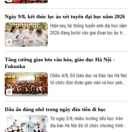
sinh đạt giải nhiều nhất với 105 em. Cuộc
thi là sự kiện thường niên do Báo Tiền
Ngày 9/8, kết thúc lọc ảo xét tuyển đại học năm 2026
phong phối hợp với Đại học Bách Khoa Hà
Nội tổ chức.
Hiện nay, hệ thống tuyển sinh đại học năm
2026 đang bước vào giai đoạn lọc ảo trên
phạm vi toàn quốc. Việc lọc ảo được
thực hiện 6 lần theo quy trình và sẽ kết
thúc vào ngày 9/8.
Tăng cường giao lưu văn hóa, giáo dục Hà Nội -
Fukuoka
Chiều 4/8, Sở Giáo dục và Đào tạo Hà Nội
tổ chức đón đoàn giáo viên và học sinh
tỉnh Fukuoka, Nhật Bản đến học tập, tìm
hiểu văn hóa, cuộc sống của người Việt
Nam.
Dấu ấn đáng nhớ trong ngày đầu tiên đi học
Từ ngày 3/8, nhiều trường tiểu học trên
địa bàn Hà Nội đã tổ chức chương trình