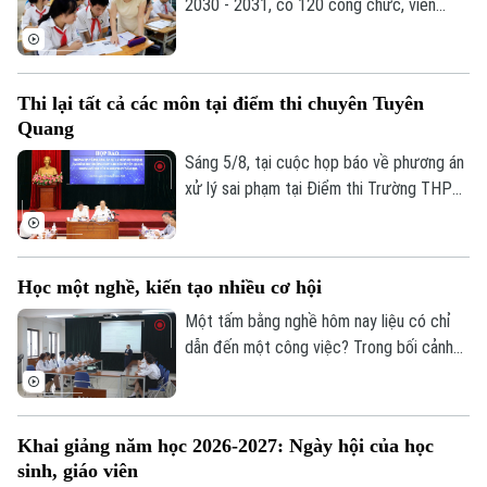
Bóng đá
2030 - 2031, có 120 công chức, viên
Giải trí
chức ngành giáo dục và đào tạo đạt trình
Tư vấn sức khỏe
Quần vợt
độ Tiến sĩ thuộc các ngành khoa học cơ
Tin tức
Đã phát sóng
bản, kỹ thuật và công nghệ...
Thi lại tất cả các môn tại điểm thi chuyên Tuyên
Golf
Sao
Quang
Sáng 5/8, tại cuộc họp báo về phương án
Điện ảnh
xử lý sai phạm tại Điểm thi Trường THPT
Chuyên Tuyên Quang, Bộ Giáo dục và Đào
Thời trang
tạo quyết định tổ chức thi lại tất cả các
Âm nhạc
môn đối với toàn bộ thí sinh tại điểm thi
Học một nghề, kiến tạo nhiều cơ hội
này. Thời gian thi lại dự kiến vào ngày 14
và 15/8.
Một tấm bằng nghề hôm nay liệu có chỉ
dẫn đến một công việc? Trong bối cảnh
thị trường lao động liên tục thay đổi, câu
trả lời đang dần khác đi. Điều doanh
nghiệp cần không chỉ là người biết làm
Khai giảng năm học 2026-2027: Ngày hội của học
nghề, mà còn là người có năng lực thích
sinh, giáo viên
ứng, học hỏi và sẵn sàng đảm nhận những