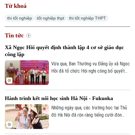
Từ khoá
thi tốt nghiệp
tốt nghiệp thpt
thi tốt nghiệp THPT
Tin tức
Xã Ngọc Hồi quyết định thành lập 4 cơ sở giáo dục
công lập
Vừa qua, Ban Thường vụ Đảng ủy xã Ngọc
Hồi đã tổ chức Hội nghị công bố quyết
định thành lập các cơ sở giáo dục công
lập, thành lập các đảng bộ cơ sở và công
tác cán bộ sau khi sắp xếp, tổ chức lại
Hành trình kết nối học sinh Hà Nội - Fukuoka
các trường học thuộc thẩm quyền trên
địa bàn xã.
Những ngày qua, các trường học tại Thủ
đô Hà Nội đã rộn ràng tiếng cười đón
tiếp đoàn học sinh đến từ tỉnh Fukuoka,
Nhật Bản. Một hành trình giao lưu đầy ắp