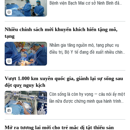
Bệnh viện Bạch Mai cơ sở Ninh Bình đã
vượt 100% công suất giường bệnh, nhiều
chuyên khoa có thời điểm tiến sát 150%.
Không chỉ đáp ứng nhu cầu khám chữa
Nhiều chính sách mới khuyến khích hiến tặng mô,
bệnh ngày càng lớn, sự hiện diện của bệnh
tạng
viện còn giúp nhiều ca nhồi máu cơ tim,
đột quỵ não... được cấp cứu, can thiệp
Nhằm gia tăng nguồn mô, tạng phục vụ
trong “giờ vàng”, mở thêm cơ hội sống và
điều trị, Bộ Y tế đang đề xuất nhiều chính
giảm nguy cơ để lại di chứng cho người
sách mới mang tính đột phá trong dự
bệnh.
thảo Luật sửa đổi, bổ sung một số điều
của Luật Hiến, lấy, ghép mô, bộ phận cơ
Vượt 1.000 km xuyên quốc gia, giành lại sự sống sau
thể người và hiến, lấy xác.
đột quỵ nguy kịch
Còn sống là còn hy vọng — câu nói ấy một
lần nữa được chứng minh qua hành trình
giành giật sự sống đầy kỳ diệu của một
nam giáo viên Việt Nam tại Lào. Bằng sự
kiên cường của người vợ và sự tận tụy
Mở ra tương lai mới cho trẻ mắc dị tật thiểu sản
của các bác sĩ Bệnh viện Bạch Mai, một