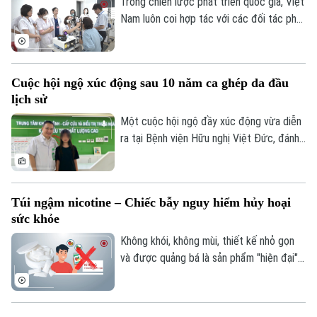
2026.
Trong chiến lược phát triển quốc gia, Việt
Quần vợt
Tin tức
Đã phát sóng
Nam luôn coi hợp tác với các đối tác phát
triển là một nguồn lực quan trọng để nâng
Golf
Sao
cao chất lượng dịch vụ y tế và bảo đảm
mọi người dân được tiếp cận chăm sóc
Điện ảnh
Cuộc hội ngộ xúc động sau 10 năm ca ghép da đầu
sức khỏe công bằng, bền vững. Trong lĩnh
lịch sử
vực chăm sóc mắt và phòng chống mù
Thời trang
lòa, Orbis - tổ chức phi chính phủ quốc tế
Một cuộc hội ngộ đầy xúc động vừa diễn
- đã đồng hành với ngành mắt Việt Nam
ra tại Bệnh viện Hữu nghị Việt Đức, đánh
Âm nhạc
suốt 30 năm.
dấu mốc 10 năm sau ca vi phẫu ghép da
đầu lịch sử cho một bệnh nhi mới 2 tuổi.
Túi ngậm nicotine – Chiếc bẫy nguy hiểm hủy hoại
sức khỏe
Không khói, không mùi, thiết kế nhỏ gọn
và được quảng bá là sản phẩm "hiện đại",
túi ngậm nicotine đang xuất hiện ngày
càng nhiều trên thị trường. Tuy nhiên,
đằng sau vẻ ngoài tưởng như vô hại ấy là