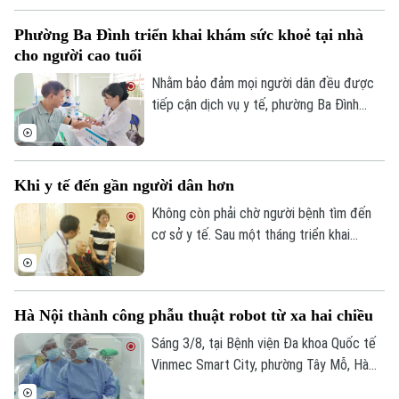
khuyến cáo, khám phụ khoa định kỳ giúp
Phường Ba Đình triển khai khám sức khoẻ tại nhà
phát hiện sớm nhiều bệnh lý, điều trị kịp
cho người cao tuổi
thời và bảo vệ sức khỏe lâu dài.
Nhằm bảo đảm mọi người dân đều được
tiếp cận dịch vụ y tế, phường Ba Đình
đang triển khai hoạt động thu thập thông
tin y tế và đánh giá sức khỏe tại nhà cho
người cao tuổi, người mắc bệnh mạn tính
Khi y tế đến gần người dân hơn
và các đối tượng có hoàn cảnh đặc biệt
khó khăn trên địa bàn.
Không còn phải chờ người bệnh tìm đến
cơ sở y tế. Sau một tháng triển khai
chương trình khám sức khỏe miễn phí định
kỳ trên địa bàn Hà Nội, ở nhiều nơi, chính
các bác sĩ đã chủ động đến với người
Hà Nội thành công phẫu thuật robot từ xa hai chiều
dân. Và khoảng cách từ dịch vụ y tế đến
mỗi gia đình đang được rút ngắn bằng
Sáng 3/8, tại Bệnh viện Đa khoa Quốc tế
Bản quyền thuộc về Cơ quan Báo và Phát thanh Truyền hình Hà Nội Giấy
những cách làm rất cụ thể.
Vinmec Smart City, phường Tây Mỗ, Hà
phép số: Số 63/GP-TTDT, cấp ngày 10/05/2023
Nội, Sở Y tế Hà Nội phối hợp với Hệ
TRANG THÔNG TIN ĐIỆN TỬ