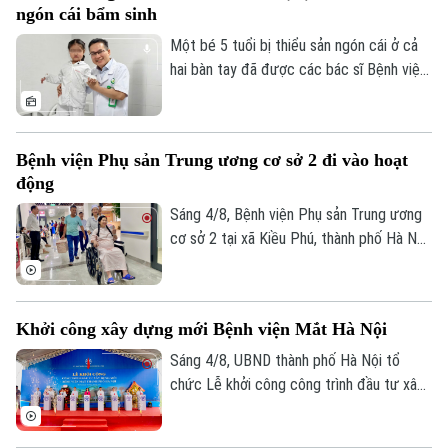
ngón cái bẩm sinh
phép màu đã thực sự xảy ra sau hành
trình vượt 1.000 km xuyên đêm.
Một bé 5 tuổi bị thiểu sản ngón cái ở cả
hai bàn tay đã được các bác sĩ Bệnh viện
Hữu nghị Việt Đức thực hiện phẫu thuật
"cái hóa" - chuyển ngón trỏ thành ngón cái
mới. Sau ca mổ đầu tiên, trẻ đã có thể
Bệnh viện Phụ sản Trung ương cơ sở 2 đi vào hoạt
cầm bút, dùng đũa và tự chăm sóc bản
động
thân, mở ra hy vọng phục hồi chức năng
cho những trường hợp dị tật ngón cái
Sáng 4/8, Bệnh viện Phụ sản Trung ương
bẩm sinh nặng.
cơ sở 2 tại xã Kiều Phú, thành phố Hà Nội
Liên hệ đường dây nóng (bấm để gọi)
chính thức đi vào hoạt động. Ngay từ
Tòa soạn
Tòa soạn
sáng sớm, rất đông người dân đã đến
0865.116.699 (hotline)
0865.116.699
đăng ký khám và sử dụng các dịch vụ y
Khởi công xây dựng mới Bệnh viện Mắt Hà Nội
tế.
Sáng 4/8, UBND thành phố Hà Nội tổ
chức Lễ khởi công công trình đầu tư xây
dựng mới Bệnh viện Mắt Hà Nội tại
phường Phú Lương. Phó Chủ tịch UBND