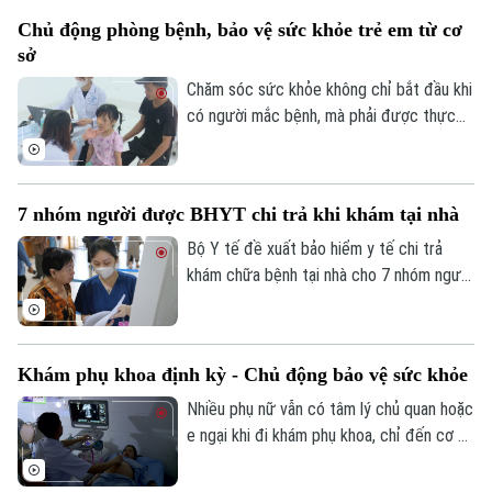
thành phố Vũ Thu Hà tham dự và phát
Chủ động phòng bệnh, bảo vệ sức khỏe trẻ em từ cơ
biểu chỉ đạo tại buổi lễ.
sở
Chăm sóc sức khỏe không chỉ bắt đầu khi
có người mắc bệnh, mà phải được thực
hiện ngay từ công tác phòng ngừa. Tại xã
Phúc Lộc, cùng với chương trình khám
sức khỏe miễn phí cho trẻ dưới 6 tuổi, địa
7 nhóm người được BHYT chi trả khi khám tại nhà
phương đang đồng thời triển khai nhiều
biện pháp phòng, chống dịch bệnh, góp
Bộ Y tế đề xuất bảo hiểm y tế chi trả
phần xây dựng môi trường sống an toàn
khám chữa bệnh tại nhà cho 7 nhóm người
cho người dân.
khó tiếp cận cơ sở y tế, đồng thời mở
rộng thanh toán với khám từ xa và y học
gia đình. Điểm đáng chú ý là lần đầu tiên
Khám phụ khoa định kỳ - Chủ động bảo vệ sức khỏe
quỹ bảo hiểm y tế được đề xuất chi trả
chi phí khám chữa bệnh tại nhà cho nhiều
Nhiều phụ nữ vẫn có tâm lý chủ quan hoặc
nhóm người bệnh không thể, hoặc rất khó
e ngại khi đi khám phụ khoa, chỉ đến cơ sở
đến cơ sở y tế.
y tế khi các triệu chứng đã kéo dài hoặc
ảnh hưởng đến sinh hoạt. Các bác sĩ