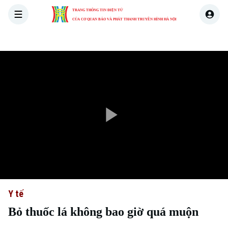
TRANG THÔNG TIN ĐIỆN TỬ
CỦA CƠ QUAN BÁO VÀ PHÁT THANH TRUYỀN HÌNH HÀ NỘI
THỜI SỰ
HÀ NỘI
THẾ GIỚI
KINH TẾ
NHÀ ĐẤT
Play
Video
Y tế
Bỏ thuốc lá không bao giờ quá muộn