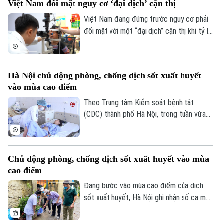
Việt Nam đối mặt nguy cơ ‘đại dịch’ cận thị
những cảnh báo về nguy cơ gây nghiện
cực mạnh, những hệ lụy với sức khỏe và
Việt Nam đang đứng trước nguy cơ phải
thách thức mới đối với công tác quản lý.
đối mặt với một “đại dịch” cận thị khi tỷ lệ
trẻ em và thanh thiếu niên mắc tật khúc
xạ ngày càng gia tăng. Đây là cảnh báo
được các chuyên gia đưa ra tại hội thảo
Hà Nội chủ động phòng, chống dịch sốt xuất huyết
“Giải pháp nâng cao thị lực trong thời đại
vào mùa cao điểm
số” được báo Nhân dân tổ chức.
Theo Trung tâm Kiểm soát bệnh tật
(CDC) thành phố Hà Nội, trong tuần vừa
qua, số ca mắc sốt xuất huyết trên địa
bàn tăng nhanh do thời tiết mưa nhiều, độ
ẩm cao tạo điều kiện thuận lợi cho muỗi
Chủ động phòng, chống dịch sốt xuất huyết vào mùa
truyền bệnh phát triển.
cao điểm
Đang bước vào mùa cao điểm của dịch
sốt xuất huyết, Hà Nội ghi nhận số ca mắc
có xu hướng gia tăng qua từng tuần.