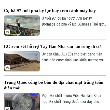
trường Thepsirin, tỉnh Nonthaburi, khiến ít
nhất 8 người thiệt mạng bao gồm cả nghi
Cụ bà 97 tuổi phá kỷ lục bay trên cánh máy bay
phạm và 22 người khác bị thương.
Ở tuổi 97, cụ bà người Anh Betty
Bromage đã phá kỷ lục Guinness Thế giới
của chính mình khi trở thành người phụ nữ
lớn tuổi nhất biểu diễn trên cánh máy bay.
Thử thách đặc biệt này cũng nhằm gây
EC xem xét hỗ trợ Tây Ban Nha sau làn sóng di cư
quỹ cho bệnh viện từng điều trị bệnh đột
quỵ cho bà.
Ủy ban Châu Âu (EC) cho biết đang tiến
Liên hệ đường dây nóng (bấm để gọi)
hành các cuộc thảo luận khẩn trương với
Tây Ban Nha về một gói hỗ trợ tài chính
Tòa soạn
Tòa soạn
bổ sung dành cho vùng lãnh thổ Ceuta.
0865.116.699 (hotline)
0865.116.699
Động thái này diễn ra sau khi ghi nhận
Trung Quốc công bố bản đồ địa chất mặt trăng toàn
khoảng 72.000 người di cư vượt biên từ
diện mới
Maroc vào khu vực này trong một đợt
biến động chưa từng có tiền lệ.
Viện Địa chất thuộc Viện Hàn lâm Khoa
học Địa chất Trung Quốc mới đây cho
biết một nhóm nghiên cứu của nước này