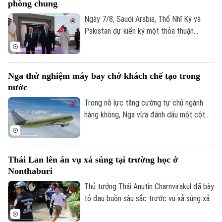
phòng chung
Ngày 7/8, Saudi Arabia, Thổ Nhĩ Kỳ và
Pakistan dự kiến ký một thỏa thuận
phòng thủ chung tại thành phố Jeddah
của Saudi Arabia, nhằm tăng cường quan
hệ an ninh giữa ba nước.
Nga thử nghiệm máy bay chở khách chế tạo trong
nước
Trong nỗ lực tăng cường tự chủ ngành
hàng không, Nga vừa đánh dấu một cột
mốc mới khi chiếc máy bay chở khách
MS-21, được chế tạo hoàn toàn trong
nước, thực hiện thành công chuyến bay
Thái Lan lên án vụ xả súng tại trường học ở
đầu tiên.
Nonthaburi
Thủ tướng Thái Anutin Charnvirakul đã bày
tỏ đau buồn sâu sắc trước vụ xả súng xảy
ra vào sáng 7/8 theo giờ địa phương, tại