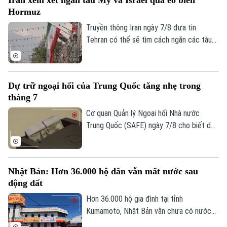
Iran xem xét ngăn tàu Mỹ và Israel qua eo biển
Quần vợt
Tin tức
Hormuz
Đã phát sóng
Truyền thông Iran ngày 7/8 đưa tin
Golf
Sao
Tehran có thể sẽ tìm cách ngăn các tàu
của Mỹ và Israel đi qua eo biển Hormuz
Điện ảnh
theo khuôn khổ thỏa thuận hợp tác với
Oman nhằm mở lại tuyến hàng hải chiến
Thời trang
Dự trữ ngoại hối của Trung Quốc tăng nhẹ trong
lược này cho hoạt động thương mại.
tháng 7
Âm nhạc
Cơ quan Quản lý Ngoại hối Nhà nước
Trung Quốc (SAFE) ngày 7/8 cho biết dự
trữ ngoại hối của nước này tăng nhẹ trong
tháng 7, nhờ đồng USD suy yếu và diễn
biến trái chiều của giá các loại tài sản
Nhật Bản: Hơn 36.000 hộ dân vẫn mất nước sau
trên thị trường toàn cầu.
động đất
Hơn 36.000 hộ gia đình tại tỉnh
Kumamoto, Nhật Bản vẫn chưa có nước
sinh hoạt trong 10 ngày sau trận động