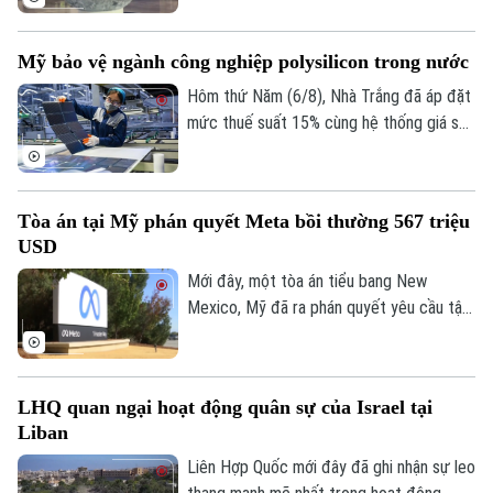
đã hoàn thành bản đồ địa chất cập nhật
toàn bộ bề mặt Mặt Trăng với tỷ lệ 1:5
Mỹ bảo vệ ngành công nghiệp polysilicon trong nước
triệu. Đây được xem là bước tiến khoa
học quan trọng giúp viết lại lịch sử địa
Hôm thứ Năm (6/8), Nhà Trắng đã áp đặt
chất của thiên thể này dựa trên những dữ
mức thuế suất 15% cùng hệ thống giá sàn
liệu nghiên cứu tiên tiến nhất.
mới đối với các sản phẩm làm từ
polysilicon – loại nguyên liệu thô then
chốt cho ngành bán dẫn và sản xuất tấm
Tòa án tại Mỹ phán quyết Meta bồi thường 567 triệu
pin năng lượng mặt trời.
USD
Mới đây, một tòa án tiểu bang New
Mexico, Mỹ đã ra phán quyết yêu cầu tập
đoàn Meta bồi thường 567 triệu USD và
thay đổi phương thức vận hành các nền
tảng mạng xã hội đối với người dùng trẻ
LHQ quan ngại hoạt động quân sự của Israel tại
tuổi, sau khi xác định công ty này chịu
Liban
trách nhiệm gây tổn hại đến sức khỏe
tâm thần của trẻ em.
Liên Hợp Quốc mới đây đã ghi nhận sự leo