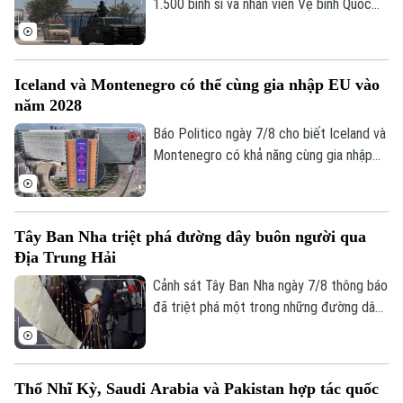
văn hóa và kinh tế sáng tạo.
1.500 binh sĩ và nhân viên Vệ binh Quốc
gia tới bang Michoacan – khu vực sản
xuất bơ trọng điểm ở miền Tây nước này,
nhằm ngăn chặn tình trạng tống tiền và
Iceland và Montenegro có thể cùng gia nhập EU vào
bạo lực của các băng nhóm tội phạm ảnh
Theo dõi Hà Nội On
năm 2028
hưởng tới hoạt động xuất khẩu quả bơ
sang Mỹ.
Báo Politico ngày 7/8 cho biết Iceland và
Montenegro có khả năng cùng gia nhập
Liên minh châu Âu (EU) vào năm 2028.
Kịch bản này sẽ phụ thuộc vào kết quả
cuộc trưng cầu dân ý tại Iceland về việc
Tây Ban Nha triệt phá đường dây buôn người qua
nối lại đàm phán gia nhập EU vào cuối
Địa Trung Hải
tháng này.
Cảnh sát Tây Ban Nha ngày 7/8 thông báo
đã triệt phá một trong những đường dây
buôn người lớn nhất hoạt động trên tuyến
Địa Trung Hải, bắt giữ 78 đối tượng và
thu giữ 18 tàu cao tốc.
Thổ Nhĩ Kỳ, Saudi Arabia và Pakistan hợp tác quốc