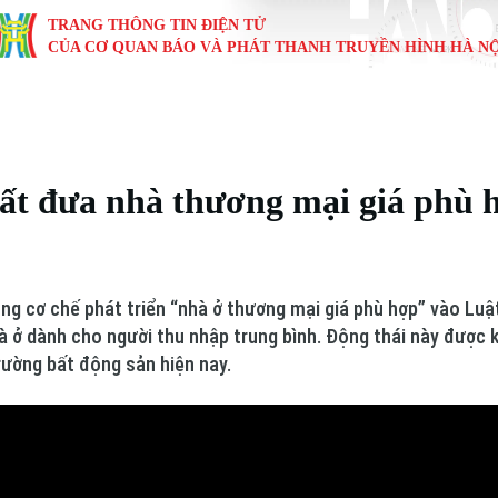
TRANG THÔNG TIN ĐIỆN TỬ
CỦA CƠ QUAN BÁO VÀ PHÁT THANH TRUYỀN HÌNH HÀ NỘ
KINH TẾ
NHÀ ĐẤT
TÀU VÀ XE
GIÁO DỤC
VĂN HÓA
SỨC KHỎ
i
Tin tức
Tin tức
Ô tô
Tin tức
Tin tức
Y tế
ất đưa nhà thương mại giá phù 
ự
Cafe sáng
Đầu tư
Tàu
Tuyển sinh
Làng nghề
Dinh dư
Nội
Tài chính Ngân hàng
Căn hộ
Xe máy
Hướng nghiệp
Di tích
Tư vấn 
ng cơ chế phát triển “nhà ở thương mại giá phù hợp” vào Luậ
iệt 4 phương
Doanh nghiệp
Đất đai
Thị trường
à ở dành cho người thu nhập trung bình. Động thái này được k
trường bất động sản hiện nay.
Kinh nghiệm
Đánh giá