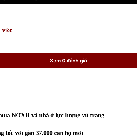
Current
Duration
Time
 viết
Xem 0 đánh giá
 mua NƠXH và nhà ở lực lượng vũ trang
g tốc với gần 37.000 căn hộ mới