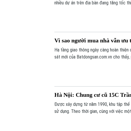
nhiều dự án trên địa bàn đang tăng tốc t
Vì sao người mua nhà vẫn ưu 
Hạ tầng giao thông ngày càng hoàn thiện 
sát mới của Batdongsan.com.vn cho thấy,
tốt nhu cầu ở thực và hưởng lợi từ hệ th
Hà Nội: Chung cư cũ 15C Trầ
Được xây dựng từ năm 1990, khu tập thể 
sử dụng. Theo thời gian, cùng với việc một
hạng mục của công trình đã xuống cấp, ản