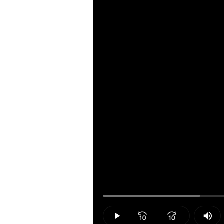
Loaded
:
20.88%
Play
Mut