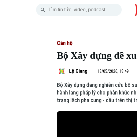
Thứ Bảy
THỜI SỰ
HÀ NỘI
THẾ GIỚI
08 Tháng 08, 2026
Hà Nội
Nhịp sống Hà Nộ
Tin tức
Căn hộ
Bộ Xây dựng đề xu
Chính trị
Người Hà Nội
Quân s
Xã hội
Khoảnh khắc Hà 
Hồ sơ
Lệ Giang
13/05/2026, 18:49
Bộ Xây dựng đang nghiên cứu bổ su
An ninh trật tự
Ẩm thực
Người V
hành lang pháp lý cho phân khúc nh
trạng lệch pha cung - cầu trên thị 
Công nghệ
Skip Ad