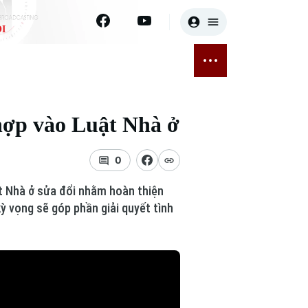
I
E
THỂ THAO
GIẢI TRÍ
ĐÃ PHÁT SÓNG
Bóng đá
Tin tức
hợp vào Luật Nhà ở
ỡng
Quần vợt
Sao
sức khỏe
Golf
Điện ảnh
0
t Nhà ở sửa đổi nhằm hoàn thiện
Thời trang
ỳ vọng sẽ góp phần giải quyết tình
Âm nhạc