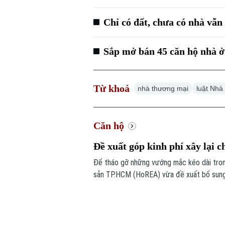
Chỉ có đất, chưa có nhà vẫn
Sắp mở bán 45 căn hộ nhà ở 
Từ khoá
nhà thương mại
luật Nhà
Căn hộ
Đề xuất góp kinh phí xây lại c
Để tháo gỡ những vướng mắc kéo dài trong
sản TP.HCM (HoREA) vừa đề xuất bổ sung c
dụng.