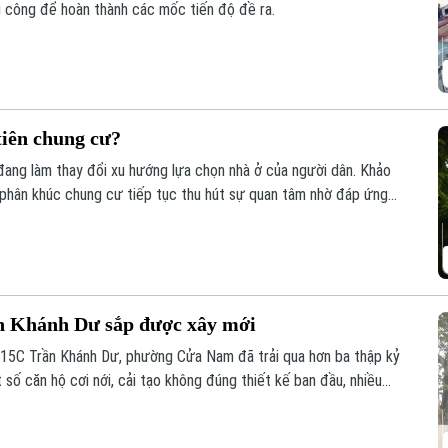
hi công để hoàn thành các mốc tiến độ đề ra.
tiên chung cư?
đang làm thay đổi xu hướng lựa chọn nhà ở của người dân. Khảo
 phân khúc chung cư tiếp tục thu hút sự quan tâm nhờ đáp ứng
ống hạ tầng đồng bộ.
n Khánh Dư sắp được xây mới
15C Trần Khánh Dư, phường Cửa Nam đã trải qua hơn ba thập kỷ
 số căn hộ cơi nới, cải tạo không đúng thiết kế ban đầu, nhiều
h hưởng đến an toàn và chất lượng sinh hoạt của cư dân.