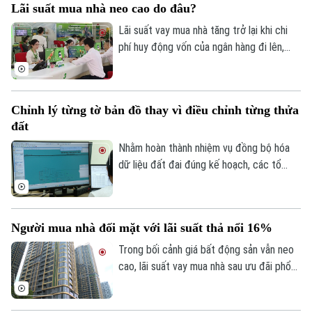
Tin tức
Lãi suất mua nhà neo cao do đâu?
Đã phát sóng
này.
Lãi suất vay mua nhà tăng trở lại khi chi
Golf
Sao
phí huy động vốn của ngân hàng đi lên,
trong khi tín dụng bất động sản vẫn được
Điện ảnh
kiểm soát, khiến người mua nhà chịu áp
lực tài chính lớn hơn.
Thời trang
Chỉnh lý từng tờ bản đồ thay vì điều chỉnh từng thửa
đất
Âm nhạc
Nhằm hoàn thành nhiệm vụ đồng bộ hóa
dữ liệu đất đai đúng kế hoạch, các tổ
công tác luôn tìm các phương án để
chỉnh lý, cập nhật dữ liệu đất đai đảm bảo
theo đúng yêu cầu, trong đó, việc chỉnh lý
Người mua nhà đối mặt với lãi suất thả nổi 16%
từng tờ bản đồ thay vì chỉnh lý từng thửa
đất như trước đây đã và đang được xem
Trong bối cảnh giá bất động sản vẫn neo
là giải pháp tối ưu.
cao, lãi suất vay mua nhà sau ưu đãi phổ
biến 13-15% một năm, tăng mạnh so với
năm ngoái đã tạo áp lực lớn lên thanh