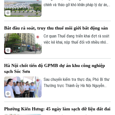
chính và tháo gỡ khó khăn pháp lý dự án,
Tập đoàn Novaland ghi nhận kết quả kinh
doanh tích cực khi có lãi trở lại. Doanh
nghiệp cũng tiếp tục triển khai các giải
Bắt đầu rà soát, truy thu thuế môi giới bất động sản
pháp xử lý nợ, tạo nền tảng cho quá trình
phục hồi trong thời gian tới.
Cơ quan Thuế đang triển khai đợt rà soát
việc kê khai, nộp thuế đối với nhiều nhóm
cá nhân có thu nhập cao từ nhiều nguồn,
trong đó có môi giới bất động sản.
Liên hệ đường dây nóng (bấm để gọi)
Tòa soạn
Tòa soạn
Hà Nội chốt tiến độ GPMB dự án khu công nghiệp
sạch Sóc Sơn
0865.116.699 (hotline)
0865.116.699
Sau chuyến kiểm tra thực địa, Phó Bí thư
Thường trực Thành ủy Hà Nội Nguyễn
Trọng Đông yêu cầu toàn bộ công tác giải
phóng mặt bằng Dự án đầu tư xây dựng
hạ tầng kỹ thuật Khu Công nghiệp sạch
Phường Kiến Hưng: 45 ngày làm sạch dữ liệu đất đai
Sóc Sơn và Dự án xây dựng tuyến đường