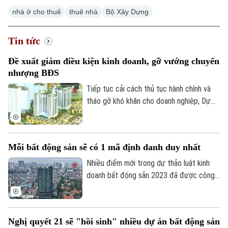
nhà ở cho thuê
thuê nhà
Bộ Xây Dựng
Tin tức
Đề xuất giảm điều kiện kinh doanh, gỡ vướng chuyển
nhượng BĐS
Tiếp tục cải cách thủ tục hành chính và
tháo gỡ khó khăn cho doanh nghiệp, Dự
thảo Luật Kinh doanh bất động sản (sửa
đổi) đề xuất cắt giảm nhiều điều kiện kinh
doanh và đơn giản hóa thủ tục chuyển
Mỗi bất động sản sẽ có 1 mã định danh duy nhất
nhượng dự án.
Nhiều điểm mới trong dự thảo luật kinh
doanh bất động sản 2023 đã được công
bố để các chuyên gia, cộng đồng doanh
nghiệp và các đơn vị liên quan cùng góp ý,
hoàn thiện. Đáng chú ý, việc định danh bất
Nghị quyết 21 sẽ "hồi sinh" nhiều dự án bất động sản
động sản sẽ được bổ sung vào điều