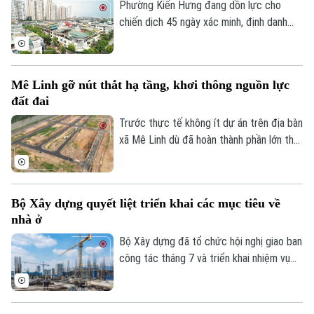
vào Khu Công nghiệp sạch Sóc Sơn phải
Phường Kiến Hưng đang dồn lực cho
được hoàn thành trước ngày 31/12/2026.
chiến dịch 45 ngày xác minh, định danh
chủ sử dụng, đồng bộ với Cơ sở dữ liệu
quốc gia về dân cư, tạo nền tảng quan
trọng để chuẩn hóa thông tin phục vụ
Mê Linh gỡ nút thắt hạ tầng, khơi thông nguồn lực
quản lý nhà nước, cải cách thủ tục hành
đất đai
chính và chuyển đổi số của Thủ đô.
Trước thực tế không ít dự án trên địa bàn
xã Mê Linh dù đã hoàn thành phần lớn thủ
tục pháp lý nhưng vẫn chưa thể triển khai
do thiếu kết nối hạ tầng, chính quyền địa
phương đang chủ động phối hợp với các
Bộ Xây dựng quyết liệt triển khai các mục tiêu về
sở, ngành và doanh nghiệp tháo gỡ những
nhà ở
điểm nghẽn về giao thông nhằm tạo điều
kiện đưa các dự án sớm đi vào thực hiện.
Bộ Xây dựng đã tổ chức hội nghị giao ban
công tác tháng 7 và triển khai nhiệm vụ
trọng tâm tháng 8/2026 của ngành Xây
dựng, trong đó tập trung hoàn thiện thể
chế, phát triển hạ tầng, nhà ở và thị