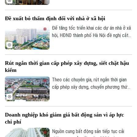
mini quanh nhiều trường đại học tại Hà
Nội bắt đầu tăng nhẹ.
Đề xuất bỏ thẩm định đối với nhà ở xã hội
Theo dõi Hà Nội On
Để tăng tốc triển khai các dự án nhà ở xã
hội, HĐND thành phố Hà Nội đề nghị cắt
bỏ hoàn toàn khâu "thẩm định và ra quyết
định miễn tiền sử dụng đất". Bởi khi dự án
được xác định là nhà ở xã hội, doanh
Rút ngắn thời gian cấp phép xây dựng, siết chặt hậu
nghiệp sẽ được tự động miễn các thủ tục
kiểm
này để làm thủ tục giao đất.
Theo các chuyên gia, rút ngắn thời gian
cấp phép xây dựng, chuyển phương thức
quản lý từ “tiền kiểm” sang “hậu kiểm” sẽ
góp phần nâng cao hiệu lực, hiệu quả quản
lý nhà nước trong lĩnh vực xây dựng.
Doanh nghiệp khó giảm giá bất động sản vì áp lực
chi phí
Nguồn cung bất động sản tiếp tục cải