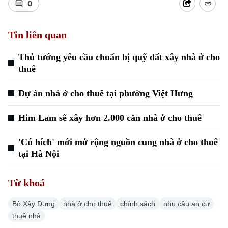
0
Tin liên quan
Thủ tướng yêu cầu chuẩn bị quỹ đất xây nhà ở cho
thuê
Dự án nhà ở cho thuê tại phường Việt Hưng
Him Lam sẽ xây hơn 2.000 căn nhà ở cho thuê
'Cú hích' mới mở rộng nguồn cung nhà ở cho thuê
tại Hà Nội
Chuyên mục
Từ khoá
Thời sự
Bộ Xây Dựng
nhà ở cho thuê
chính sách
nhu cầu an cư
thuê nhà
Hà Nội
Hà Nội