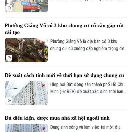
trải qua hơn ba thập kỷ sử dụng. Theo
Di tích
Dinh dưỡng
Bóng đá
thời gian, cùng với việc một số căn hộ cơi
Giải trí
nới, cải tạo không đúng thiết kế ban đầu,
Tư vấn sức khỏe
Phường Giảng Võ có 3 khu chung cư cũ cần gấp rút
Quần vợt
nhiều hạng mục của công trình đã xuống
Tin tức
Đã phát sóng
cải tạo
cấp, ảnh hưởng đến an toàn và chất lượng
Golf
sinh hoạt của cư dân.
Phường Giảng Võ là địa bàn có 3 khu
Sao
chung cư cũ xuống cấp nghiêm trọng đe
dọa tính mạng của gần 40.000 cư dân.
Điện ảnh
Đây cũng là một trong những phường nội
thành có số lượng lớn nhà chung cư cũ
Thời trang
Đề xuất cách tính mới về thời hạn sử dụng chung cư
cần cải tạo của Thủ đô.
Âm nhạc
Hiệp hội Bất động sản thành phố Hồ Chí
Minh (HoREA) đề xuất xác định thời hạn
sử dụng chung cư theo niên hạn công
trình, đồng thời làm rõ quyền sở hữu và cơ
chế xử lý khi công trình hết tuổi thọ.
Đủ điều kiện, được mua nhà xã hội ngoài tỉnh
Đang sinh sống và làm việc tại một địa