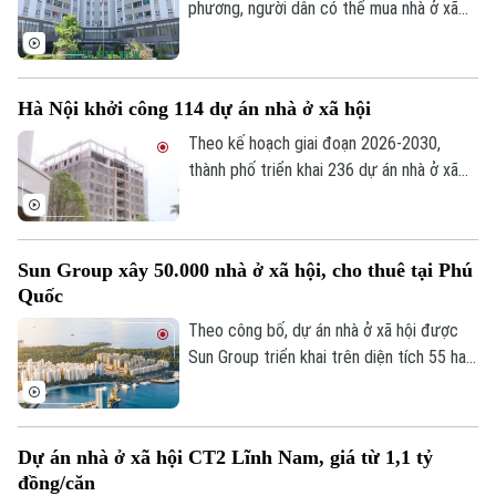
phương, người dân có thể mua nhà ở xã
hội tại địa phương khác hay không? Đây là
vấn đề được nhiều người quan tâm khi tìm
hiểu chính sách nhà ở xã hội.
Hà Nội khởi công 114 dự án nhà ở xã hội
Theo kế hoạch giai đoạn 2026-2030,
thành phố triển khai 236 dự án nhà ở xã
hội, trong đó 147 dự án đã được chấp
thuận chủ trương đầu tư với quy mô
Theo dõi Hà Nội On
khoảng 132.000 căn hộ, tổng vốn hơn
Sun Group xây 50.000 nhà ở xã hội, cho thuê tại Phú
290.500 tỷ đồng.
Quốc
Theo công bố, dự án nhà ở xã hội được
Sun Group triển khai trên diện tích 55 ha
tại khu vực cửa ngõ phía Nam Phú Quốc,
tiếp giáp trục ĐT 975 và kết nối với khu
vực thị trấn Hoàng Hôn.
Dự án nhà ở xã hội CT2 Lĩnh Nam, giá từ 1,1 tỷ
đồng/căn