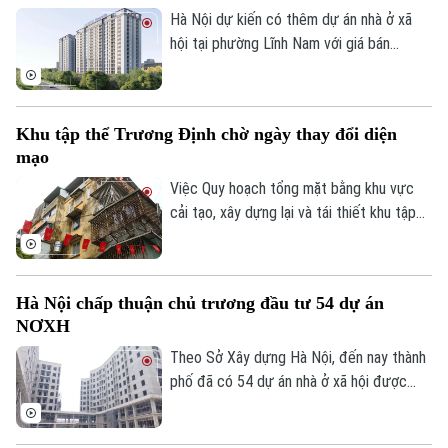
Hà Nội dự kiến có thêm dự án nhà ở xã
hội tại phường Lĩnh Nam với giá bán
khoảng 28,4 triệu đồng/m², tương đương
1,1-1,5 tỷ đồng/căn. Chủ đầu tư dự kiến
tiếp nhận hồ sơ đăng ký mua nhà trong
Khu tập thể Trương Định chờ ngày thay đổi diện
quý III/2026.
mạo
Việc Quy hoạch tổng mặt bằng khu vực
cải tạo, xây dựng lại và tái thiết khu tập
thể Trương Định tỷ lệ 1/500 được phê
duyệt đã mở ra kỳ vọng cải thiện điều
kiện sống cho người dân và cũng là bước
Hà Nội chấp thuận chủ trương đầu tư 54 dự án
khởi đầu cho quá trình chỉnh trang các
NƠXH
khu tập thể cũ của Thủ đô.
Theo Sở Xây dựng Hà Nội, đến nay thành
phố đã có 54 dự án nhà ở xã hội được
Liên hệ đường dây nóng (bấm để gọi)
chấp thuận chủ trương đầu tư, trong đó
Tòa soạn
Tòa soạn
nhiều dự án đang triển khai thủ tục đầu