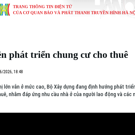
TRANG THÔNG TIN ĐIỆN TỬ
CỦA CƠ QUAN BÁO VÀ PHÁT THANH TRUYỀN HÌNH HÀ NỘ
KINH TẾ
NHÀ ĐẤT
TÀU VÀ XE
GIÁO DỤC
VĂN HÓA
SỨC KHỎ
i
Tin tức
Tin tức
Ô tô
Tin tức
Tin tức
Y tế
n phát triển chung cư cho thuê
ự
Cafe sáng
Đầu tư
Tàu
Tuyển sinh
Làng nghề
Dinh dư
Nội
Tài chính Ngân hàng
Căn hộ
Xe máy
Hướng nghiệp
Di tích
Tư vấn 
6/2026, 18:48
iệt 4 phương
Doanh nghiệp
Đất đai
Thị trường
thị lớn vẫn ở mức cao, Bộ Xây dựng đang định hướng phát triể
thuê, nhằm đáp ứng nhu cầu nhà ở của người lao động và các 
Kinh nghiệm
Đánh giá