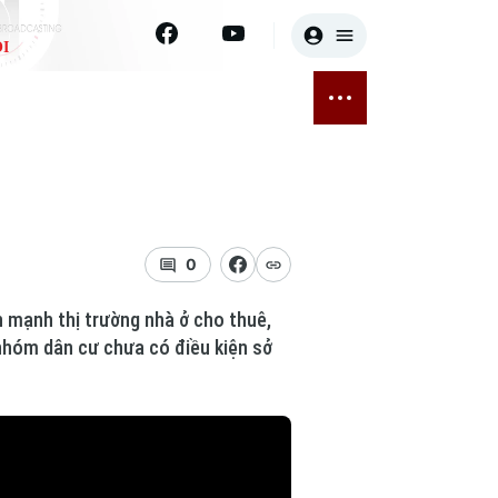
I
E
THỂ THAO
GIẢI TRÍ
ĐÃ PHÁT SÓNG
Bóng đá
Tin tức
ỡng
Quần vợt
Sao
sức khỏe
Golf
Điện ảnh
0
Thời trang
n mạnh thị trường nhà ở cho thuê,
nhóm dân cư chưa có điều kiện sở
Âm nhạc