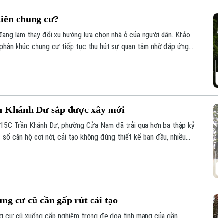
tiên chung cư?
đang làm thay đổi xu hướng lựa chọn nhà ở của người dân. Khảo
 phân khúc chung cư tiếp tục thu hút sự quan tâm nhờ đáp ứng
ống hạ tầng đồng bộ.
n Khánh Dư sắp được xây mới
15C Trần Khánh Dư, phường Cửa Nam đã trải qua hơn ba thập kỷ
 số căn hộ cơi nới, cải tạo không đúng thiết kế ban đầu, nhiều
h hưởng đến an toàn và chất lượng sinh hoạt của cư dân.
g cư cũ cần gấp rút cải tạo
ng cư cũ xuống cấp nghiêm trọng đe dọa tính mạng của gần