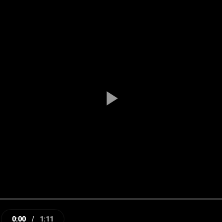
Play
Video
0:00
/
1:11