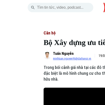
Thứ Sáu
THỜI SỰ
HÀ NỘI
THẾ GIỚI
07 Tháng 08, 2026
Hà Nội
Nhịp sống Hà Nộ
Tin tức
Căn hộ
Bộ Xây dựng ưu tiê
Chính trị
Người Hà Nội
Quân s
Tuấn Nguyễn
Xã hội
Khoảnh khắc Hà 
Hồ sơ
19/0
minhtuan.nguyen96@daihanoi.vn
An ninh trật tự
Ẩm thực
Người V
Trong bối cảnh giá nhà tại các đô 
đặc biệt là mô hình chung cư cho 
Công nghệ
hữu nhà.
Skip Ad