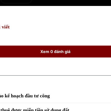
e
Current
Duration
Time
 viết
Xem 0 đánh giá
ào kế hoạch đầu tư công
 thuê được miễn tiền sử dụng đất