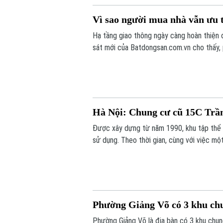
Vì sao người mua nhà vẫn ưu 
Hạ tầng giao thông ngày càng hoàn thiện 
sát mới của Batdongsan.com.vn cho thấy,
tốt nhu cầu ở thực và hưởng lợi từ hệ th
Hà Nội: Chung cư cũ 15C Trầ
Được xây dựng từ năm 1990, khu tập thể 
sử dụng. Theo thời gian, cùng với việc một
hạng mục của công trình đã xuống cấp, ản
Phường Giảng Võ có 3 khu chun
Phường Giảng Võ là địa bàn có 3 khu chu