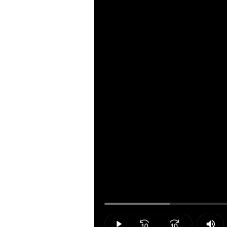
Loaded
:
13.91%