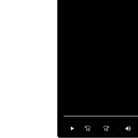
Loaded
:
29.82%
Play
Mut