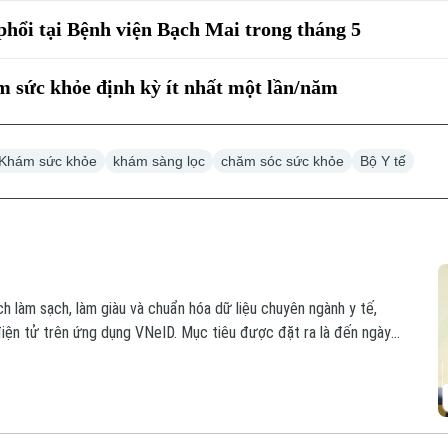
phổi tại Bệnh viện Bạch Mai trong tháng 5
m sức khỏe định kỳ ít nhất một lần/năm
Khám sức khỏe
khám sàng lọc
chăm sóc sức khỏe
Bộ Y tế
ch làm sạch, làm giàu và chuẩn hóa dữ liệu chuyên ngành y tế,
điện tử trên ứng dụng VNeID. Mục tiêu được đặt ra là đến ngày
n địa bàn thành phố đều có một Sổ sức khỏe điện tử.