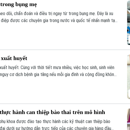
 trong bụng mẹ
eo dõi, chẩn đoán và điều trị ngay từ trong bụng mẹ. Đây là xu
g điệp được các chuyên gia trong nước và quốc tế nhấn mạnh tại
 đoán trước sinh đến điều trị can thiệp bào thai đa chuyên
 xuất huyết
t huyết. Cùng với thời tiết mưa nhiều, việc học sinh, sinh viên
 nguy cơ dịch bệnh gia tăng nếu mỗi gia đình và cộng đồng không
 chống.
 thực hành can thiệp bào thai trên mô hình
n phụ khoa được đào tạo thực hành các kỹ thuật can thiệp bào
 đại dưới sự hướng dẫn trực tiếp của các chuyên gia hàng đầu