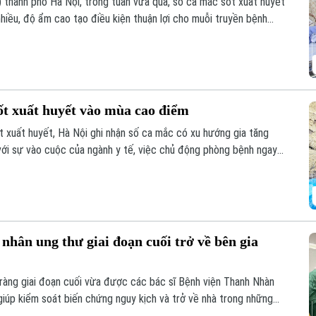
thành phố Hà Nội, trong tuần vừa qua, số ca mắc sốt xuất huyết
nhiều, độ ẩm cao tạo điều kiện thuận lợi cho muỗi truyền bệnh
ốt xuất huyết vào mùa cao điểm
 xuất huyết, Hà Nội ghi nhận số ca mắc có xu hướng gia tăng
 với sự vào cuộc của ngành y tế, việc chủ động phòng bệnh ngay
là giải pháp quan trọng để ngăn chặn dịch lây lan.
nhân ung thư giai đoạn cuối trở về bên gia
ràng giai đoạn cuối vừa được các bác sĩ Bệnh viện Thanh Nhàn
iúp kiểm soát biến chứng nguy kịch và trở về nhà trong những