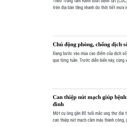
Theo Trung tâm Kiểm soát bệnh tật (CDC) 
trên địa bàn tăng nhanh do thời tiết mưa 
phát triển.
Chủ động phòng, chống dịch s
Đang bước vào mùa cao điểm của dịch sốt
qua từng tuần. Trước diễn biến này, cùng
từ mỗi gia đình, mỗi khu dân cư được xem 
Can thiệp nút mạch giúp bệnh 
đình
Một cụ ông gần 80 tuổi mắc ung thư đại t
can thiệp nút mạch cầm máu thành công, g
ngày cuối đời.