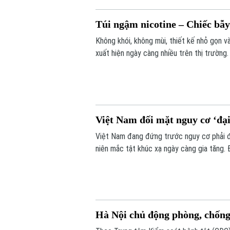
Túi ngậm nicotine – Chiếc bẫ
Không khói, không mùi, thiết kế nhỏ gọn v
xuất hiện ngày càng nhiều trên thị trường
báo về nguy cơ gây nghiện cực mạnh, nhữn
lý.
Việt Nam đối mặt nguy cơ ‘đại
Việt Nam đang đứng trước nguy cơ phải đối
niên mắc tật khúc xạ ngày càng gia tăng. 
pháp nâng cao thị lực trong thời đại số”
Hà Nội chủ động phòng, chống