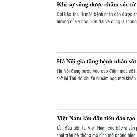
Khi sự sống được chăm sóc từ
Coi bào thai là một bệnh nhân cần được th
hướng của y học hiện đại và cũng là thôn
Hội thảo quốc tế "Y học bào thai: Từ chẩn
ngành", diễn ra chiều 7/8 tại Hà Nội.
Hà Nội gia tăng bệnh nhân sốt
Hà Nội đang bước vào cao điểm mùa sốt xuấ
trở lại Thủ đô chuẩn bị năm học mới khiến
chủ động thực hiện các biện pháp phòng,
Việt Nam lần đầu tiên đào tạo
Lần đầu tiên tại Việt Nam, các bác sĩ sả
thai trên hệ thống mô hình mô phỏng hiện