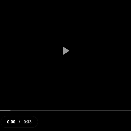
Play
Video
0:00
/
0:33
e
Current
Duration