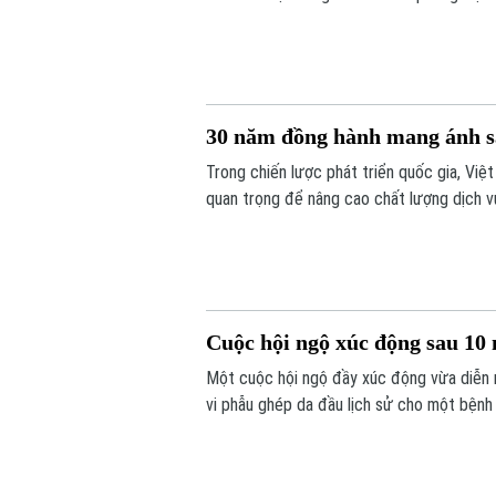
thế giới. Hoạt động diễn ra trong khuôn k
30 năm đồng hành mang ánh s
Trong chiến lược phát triển quốc gia, Việ
quan trọng để nâng cao chất lượng dịch 
khỏe công bằng, bền vững. Trong lĩnh vực
phủ quốc tế - đã đồng hành với ngành mắ
Cuộc hội ngộ xúc động sau 10 
Một cuộc hội ngộ đầy xúc động vừa diễn 
vi phẫu ghép da đầu lịch sử cho một bệnh 