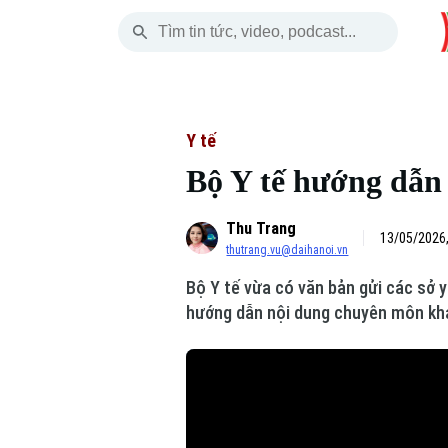
Thứ Bảy
THỜI SỰ
HÀ NỘI
THẾ GIỚI
08 Tháng 08, 2026
Hà Nội
Nhịp sống Hà Nộ
Tin tức
Y tế
Bộ Y tế hướng dẫn
Chính trị
Người Hà Nội
Quân s
Thu Trang
Xã hội
Khoảnh khắc Hà 
Hồ sơ
13/05/2026,
thutrang.vu@daihanoi.vn
An ninh trật tự
Ẩm thực
Người V
Bộ Y tế vừa có văn bản gửi các sở y
hướng dẫn nội dung chuyên môn khá
Công nghệ
Skip Ad