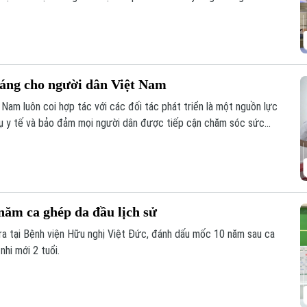
hổ Hội thảo Quốc tế về Y học bào thai 2026.
áng cho người dân Việt Nam
t Nam luôn coi hợp tác với các đối tác phát triển là một nguồn lực
vụ y tế và bảo đảm mọi người dân được tiếp cận chăm sóc sức
 chăm sóc mắt và phòng chống mù lòa, Orbis - tổ chức phi chính
t Việt Nam suốt 30 năm.
năm ca ghép da đầu lịch sử
ra tại Bệnh viện Hữu nghị Việt Đức, đánh dấu mốc 10 năm sau ca
nhi mới 2 tuổi.