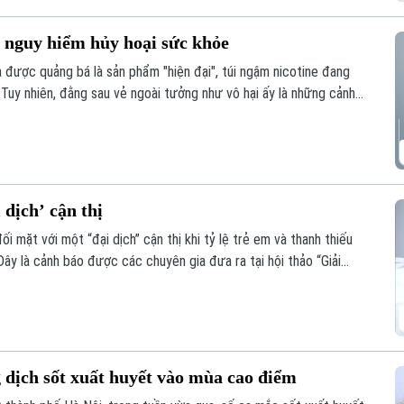
y nguy hiểm hủy hoại sức khỏe
à được quảng bá là sản phẩm "hiện đại", túi ngậm nicotine đang
. Tuy nhiên, đằng sau vẻ ngoài tưởng như vô hại ấy là những cảnh
g hệ lụy với sức khỏe và thách thức mới đối với công tác quản
 dịch’ cận thị
 mặt với một “đại dịch” cận thị khi tỷ lệ trẻ em và thanh thiếu
Đây là cảnh báo được các chuyên gia đưa ra tại hội thảo “Giải
 được báo Nhân dân tổ chức.
 dịch sốt xuất huyết vào mùa cao điểm