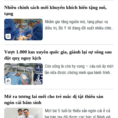
Không chỉ đáp ứng nhu cầu khám chữa
Nhiều chính sách mới khuyến khích hiến tặng mô,
bệnh ngày càng lớn, sự hiện diện của bệnh
tạng
viện còn giúp nhiều ca nhồi máu cơ tim,
đột quỵ não... được cấp cứu, can thiệp
Nhằm gia tăng nguồn mô, tạng phục vụ
trong “giờ vàng”, mở thêm cơ hội sống và
điều trị, Bộ Y tế đang đề xuất nhiều chính
giảm nguy cơ để lại di chứng cho người
sách mới mang tính đột phá trong dự
bệnh.
thảo Luật sửa đổi, bổ sung một số điều
của Luật Hiến, lấy, ghép mô, bộ phận cơ
Vượt 1.000 km xuyên quốc gia, giành lại sự sống sau
thể người và hiến, lấy xác.
đột quỵ nguy kịch
Còn sống là còn hy vọng — câu nói ấy một
lần nữa được chứng minh qua hành trình
giành giật sự sống đầy kỳ diệu của một
nam giáo viên Việt Nam tại Lào. Bằng sự
kiên cường của người vợ và sự tận tụy
Mở ra tương lai mới cho trẻ mắc dị tật thiểu sản
của các bác sĩ Bệnh viện Bạch Mai, một
ngón cái bẩm sinh
phép màu đã thực sự xảy ra sau hành
trình vượt 1.000 km xuyên đêm.
Một bé 5 tuổi bị thiểu sản ngón cái ở cả
hai bàn tay đã được các bác sĩ Bệnh viện