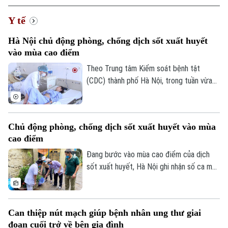
Y tế
Hà Nội chủ động phòng, chống dịch sốt xuất huyết
vào mùa cao điểm
Xu hướng
Theo Trung tâm Kiểm soát bệnh tật
(CDC) thành phố Hà Nội, trong tuần vừa
qua, số ca mắc sốt xuất huyết trên địa
bàn tăng nhanh do thời tiết mưa nhiều, độ
ẩm cao tạo điều kiện thuận lợi cho muỗi
Chủ động phòng, chống dịch sốt xuất huyết vào mùa
truyền bệnh phát triển.
cao điểm
Đang bước vào mùa cao điểm của dịch
sốt xuất huyết, Hà Nội ghi nhận số ca mắc
có xu hướng gia tăng qua từng tuần.
Trước diễn biến này, cùng với sự vào cuộc
của ngành y tế, việc chủ động phòng bệnh
Can thiệp nút mạch giúp bệnh nhân ung thư giai
ngay từ mỗi gia đình, mỗi khu dân cư
đoạn cuối trở về bên gia đình
được xem là giải pháp quan trọng để ngăn