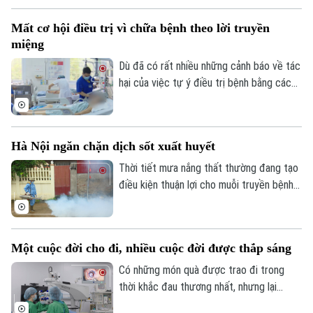
tại nhà cho 7 nhóm đối tượng đặc thù.
Mất cơ hội điều trị vì chữa bệnh theo lời truyền
miệng
Dù đã có rất nhiều những cảnh báo về tác
hại của việc tự ý điều trị bệnh bằng các
bài thuốc nam, thuốc bắc hay những bài
thuốc dân gian truyền miệng nhưng rất
nhiều người bệnh vẫn tin dùng, dẫn đến
Hà Nội ngăn chặn dịch sốt xuất huyết
bệnh không khỏi và hệ quả phải nhập viện
điều trị vì những biến chứng nặng, thậm
Thời tiết mưa nắng thất thường đang tạo
chí làm mất cơ hội vàng trong điều trị
điều kiện thuận lợi cho muỗi truyền bệnh
bệnh.
phát triển khiến số ca mắc sốt xuất huyết
trên địa bàn Hà Nội có xu hướng gia tăng.
Ngành y tế khuyến cáo, mỗi gia đình cần
Một cuộc đời cho đi, nhiều cuộc đời được thắp sáng
chủ động diệt muỗi, diệt lăng quăng, bọ
gậy, loại bỏ các dụng cụ chứa nước đọng
Có những món quà được trao đi trong
và thực hiện các biện pháp phòng muỗi
thời khắc đau thương nhất, nhưng lại
đốt.
mang đến hy vọng cho những cuộc đời