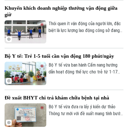
phí cho trẻ dưới 6 tuổi đang góp phần
Khuyến khích doanh nghiệp thưởng vận động giữa
hiện thực hóa mục tiêu chăm sóc sức
giờ
khỏe từ sớm, ngay tại cộng đồng.
Thói quen ít vận động của người lớn, đặc
biệt là lực lượng lao động công sở đang
đặt ra nhiều lo ngại về sức khỏe mạn tính.
Chính vì vậy, Bộ Y tế đã khuyến khích các
cơ quan, doanh nghiệp tổ chức “giờ vận
Bộ Y tế: Trẻ 1-5 tuổi cần vận động 180 phút/ngày
động” và có chính sách khen thưởng cho
nhân viên tích cực tập thể dục.
Bộ Y tế vừa ban hành Cẩm nang hướng
dẫn hoạt động thể lực cho trẻ từ 1-17
tuổi, đưa ra những "khung giờ vàng" vận
động cụ thể cho từng lứa tuổi. Trong đó,
trẻ từ 1-5 tuổi cần duy trì vận động ít
Đề xuất BHYT chi trả khám chữa bệnh tại nhà
nhất 180 phút mỗi ngày, phân bổ đều giữa
các hoạt động trong nhà và ngoài trời.
Bộ Y tế vừa đưa ra lấy ý kiến dự thảo
Thông tư mới với đề xuất mang tính bước
ngoặt: Lần đầu tiên, Quỹ Bảo hiểm y tế sẽ
thanh toán chi phí khám, chữa bệnh ngay