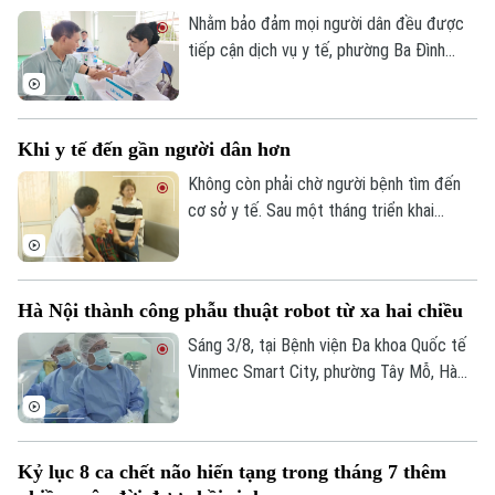
Nhằm bảo đảm mọi người dân đều được
Điện ảnh
tiếp cận dịch vụ y tế, phường Ba Đình
Thời trang
đang triển khai hoạt động thu thập thông
tin y tế và đánh giá sức khỏe tại nhà cho
Âm nhạc
người cao tuổi, người mắc bệnh mạn tính
Khi y tế đến gần người dân hơn
và các đối tượng có hoàn cảnh đặc biệt
khó khăn trên địa bàn.
Không còn phải chờ người bệnh tìm đến
cơ sở y tế. Sau một tháng triển khai
chương trình khám sức khỏe miễn phí định
kỳ trên địa bàn Hà Nội, ở nhiều nơi, chính
các bác sĩ đã chủ động đến với người
Hà Nội thành công phẫu thuật robot từ xa hai chiều
dân. Và khoảng cách từ dịch vụ y tế đến
mỗi gia đình đang được rút ngắn bằng
Sáng 3/8, tại Bệnh viện Đa khoa Quốc tế
những cách làm rất cụ thể.
Vinmec Smart City, phường Tây Mỗ, Hà
Nội, Sở Y tế Hà Nội phối hợp với Hệ
thống Y tế Vinmec công bố thành công
ca phẫu thuật robot từ xa hai chiều đầu
Kỷ lục 8 ca chết não hiến tạng trong tháng 7 thêm
tiên tại Việt Nam. Đây là bước tiến quan