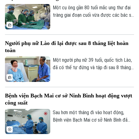
chặn dịch lây lan.
Một cụ ông gần 80 tuổi mắc ung thư đại
tràng giai đoạn cuối vừa được các bác sĩ
Bệnh viện Thanh Nhàn can thiệp nút mạch
cầm máu thành công, giúp kiểm soát biến
chứng nguy kịch và trở về nhà trong
Người phụ nữ Lào đi lại được sau 8 tháng liệt hoàn
những ngày cuối đời.
toàn
Một người phụ nữ 39 tuổi, quốc tịch Lào,
đã có thể tự đứng và tập đi sau 8 tháng
liệt hoàn toàn hai chân nhờ ca vi phẫu giải
ép tủy cổ thành công tại Bệnh viện Bạch
Mai.
Bệnh viện Bạch Mai cơ sở Ninh Bình hoạt động vượt
công suất
Sau hơn một tháng đi vào hoạt động,
Bệnh viện Bạch Mai cơ sở Ninh Bình đã
vượt 100% công suất giường bệnh, nhiều
chuyên khoa có thời điểm tiến sát 150%.