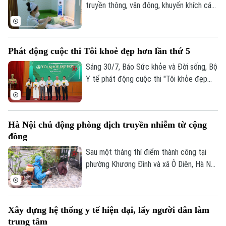
truyền thông, vận động, khuyến khích các
cặp vợ chồng sinh đủ hai con trước 35
tuổi, kết hôn không quá muộn và chủ động
chăm sóc sức khỏe sinh sản.
Phát động cuộc thi Tôi khoẻ đẹp hơn lần thứ 5
Sáng 30/7, Báo Sức khỏe và Đời sống, Bộ
Y tế phát động cuộc thi "Tôi khỏe đẹp
hơn" lần thứ 5. Cuộc thi tiếp tục lan tỏa
thông điệp "Dinh dưỡng khoa học - Vận
động hợp lý", góp phần nâng cao nhận
Hà Nội chủ động phòng dịch truyền nhiễm từ cộng
thức và thay đổi hành vi của người dân
đồng
trong chăm sóc sức khỏe theo hướng chủ
động phòng bệnh.
Sau một tháng thí điểm thành công tại
phường Khương Đình và xã Ô Diên, Hà Nội
quyết định nhân rộng mô hình đội phòng
dịch cộng đồng trên toàn thành phố.
Bước đi này đánh dấu sự chuyển dịch tư
Xây dựng hệ thống y tế hiện đại, lấy người dân làm
duy chiến lược từ "chống dịch thụ động"
trung tâm
sang chủ động tầm soát, dập dịch từ