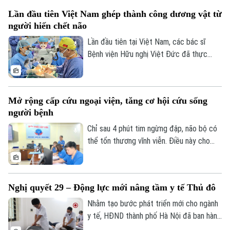
của việc phổ cập kỹ năng sơ cấp cứu
Lần đầu tiên Việt Nam ghép thành công dương vật từ
trong xã hội.
người hiến chết não
Lần đầu tiên tại Việt Nam, các bác sĩ
Bệnh viện Hữu nghị Việt Đức đã thực
hiện thành công ca ghép dương vật từ
người hiến chết não, đánh dấu bước tiến
Bản quyền thuộc về Cơ quan Báo và Phát thanh Truyền hình Hà Nội Giấy
mới của y học nước nhà trong lĩnh vực
phép số: Số 63/GP-TTDT, cấp ngày 10/05/2023
Mở rộng cấp cứu ngoại viện, tăng cơ hội cứu sống
ghép mô phức hợp.
người bệnh
TRANG THÔNG TIN ĐIỆN TỬ
Chỉ sau 4 phút tim ngừng đập, não bộ có
CỦA CƠ QUAN BÁO VÀ PHÁT THANH TRUYỀN HÌNH HÀ NỘI
thể tổn thương vĩnh viễn. Điều này cho
Số 3-5 Huỳnh Thúc Kháng-Phường Láng-Hà Nội
thấy vai trò đặc biệt quan trọng của cấp
cứu ngoại viện và kỹ năng sơ cứu trong
Giám đốc: VŨ MINH TUẤN
cộng đồng.
Phó Giám đốc: Nguyễn Kim Khiêm, Nguyễn Minh Đức, Nguyễn Thành Lợi
Nghị quyết 29 – Động lực mới nâng tầm y tế Thủ đô
Nhằm tạo bước phát triển mới cho ngành
y tế, HĐND thành phố Hà Nội đã ban hành
Nghị quyết số 29/2026/NQ-HĐND, quy