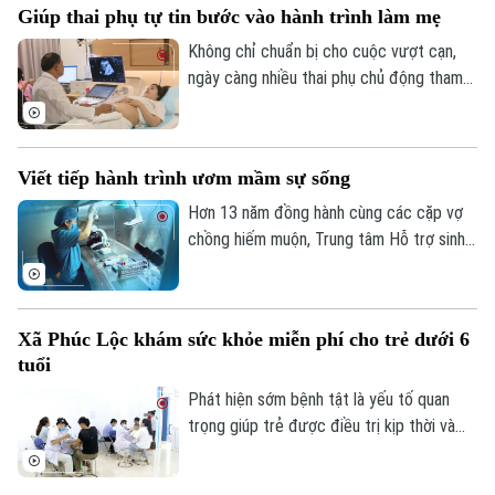
Giúp thai phụ tự tin bước vào hành trình làm mẹ
khỏe, góp phần phát hiện sớm bệnh lý và
nâng cao chất lượng chăm sóc sức khỏe
Không chỉ chuẩn bị cho cuộc vượt cạn,
ngay từ tuyến cơ sở.
ngày càng nhiều thai phụ chủ động tham
gia các lớp học tiền sản để trang bị kiến
thức, kỹ năng chăm sóc bản thân và em
bé ngay từ khi mang thai. Đây cũng là nội
Viết tiếp hành trình ươm mầm sự sống
dung được chia sẻ tại lớp học tiền sản,
thu hút đông đảo các gia đình tham gia.
Hơn 13 năm đồng hành cùng các cặp vợ
chồng hiếm muộn, Trung tâm Hỗ trợ sinh
sản Bệnh viện Bưu điện đã góp phần
mang đến niềm hạnh phúc làm cha mẹ cho
hàng chục nghìn gia đình. Đánh dấu chặng
Xã Phúc Lộc khám sức khỏe miễn phí cho trẻ dưới 6
đường đó, Ngày hội tư vấn vô sinh, hiếm
tuổi
muộn thường niên năm 2026 được tổ
chức với chủ đề “IVF Bưu điện: 13 năm
Phát hiện sớm bệnh tật là yếu tố quan
viết tiếp hành trình - Ươm mầm sự sống”.
trọng giúp trẻ được điều trị kịp thời và
phát triển toàn diện. Tại xã Phúc Lộc,
Theo dõi Hà Nội On
chương trình khám sức khỏe định kỳ miễn