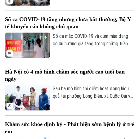
định một số chính sách phát triển hệ
thống y tế Thủ đô, hướng tới mục tiêu
Số ca COVID-19 tăng nhưng chưa bất thường, Bộ Y
xây dựng nền y tế hiện đại, công bằng và
tế khuyến cáo không chủ quan
phục vụ người dân ngày càng tốt hơn.
Số ca mắc COVID-19 và cúm mùa đang
có xu hướng gia tăng trong những tuần
gần đây do thời tiết nóng ẩm, nhu cầu du
lịch, giao lưu hè tăng cao và việc sử dụng
điều hòa trong không gian kín.
Hà Nội có 4 mô hình chăm sóc người cao tuổi ban
ngày
Sau ba mô hình thí điểm hoạt động hiệu
quả tại phường Long Biên, xã Quốc Oai và
phường Đống Đa, sáng 28/7, thành phố
Hà Nội tiếp tục ra mắt mô hình chăm sóc
người cao tuổi ban ngày tại phường Việt
Khám sức khỏe định kỳ - Phát hiện sớm bệnh lý ở trẻ
Hưng. Như vậy, đến nay, Hà Nội đã có 4
em
mô hình chăm sóc người cao tuổi ban