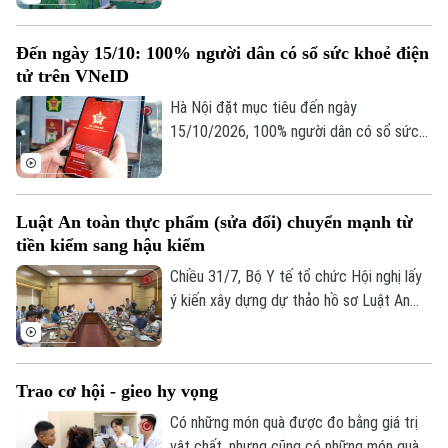
khác. Từ nghĩa cử hiến giác mạc của một
người hiến chết não, hai bệnh nhân nghèo
Đến ngày 15/10: 100% người dân có sổ sức khoẻ điện
đã tìm lại ánh sáng sau nhiều năm sống
tử trên VNeID
trong bóng tối. Câu chuyện ấy thêm một
lần lan tỏa ý nghĩa nhân văn của việc hiến
Hà Nội đặt mục tiêu đến ngày
mô, tạng sau khi qua đời.
15/10/2026, 100% người dân có sổ sức
khỏe điện tử trên ứng dụng VNeID, đồng
thời hoàn thiện việc chuẩn hóa và đồng
bộ dữ liệu y tế.
Luật An toàn thực phẩm (sửa đổi) chuyển mạnh từ
tiền kiểm sang hậu kiểm
Chiều 31/7, Bộ Y tế tổ chức Hội nghị lấy
ý kiến xây dựng dự thảo hồ sơ Luật An
toàn thực phẩm (sửa đổi), với sự tham
gia của các bộ, ngành, địa phương, hiệp
hội và doanh nghiệp. Dự thảo luật được kỳ
Trao cơ hội - gieo hy vọng
vọng sẽ khắc phục những bất cập trong
công tác quản lý hiện nay, đồng thời đáp
Có những món quà được đo bằng giá trị
ứng yêu cầu bảo đảm an toàn thực phẩm
vật chất, nhưng cũng có những món quà