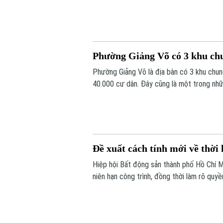
hạng mục của công trình đã xuống cấp, ản
Phường Giảng Võ có 3 khu chun
Phường Giảng Võ là địa bàn có 3 khu chu
40.000 cư dân. Đây cũng là một trong nhữ
tạo của Thủ đô.
Đề xuất cách tính mới về thời
Hiệp hội Bất động sản thành phố Hồ Chí 
niên hạn công trình, đồng thời làm rõ quyề