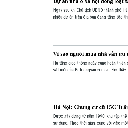
Dự án nhà ở xã hội đồng loạt t
Ngay sau khi Chủ tịch UBND thành phố Hà N
nhiều dự án trên địa bàn đang tăng tốc t
Vì sao người mua nhà vẫn ưu 
Hạ tầng giao thông ngày càng hoàn thiện 
sát mới của Batdongsan.com.vn cho thấy,
tốt nhu cầu ở thực và hưởng lợi từ hệ th
Hà Nội: Chung cư cũ 15C Trầ
Được xây dựng từ năm 1990, khu tập thể 
sử dụng. Theo thời gian, cùng với việc một