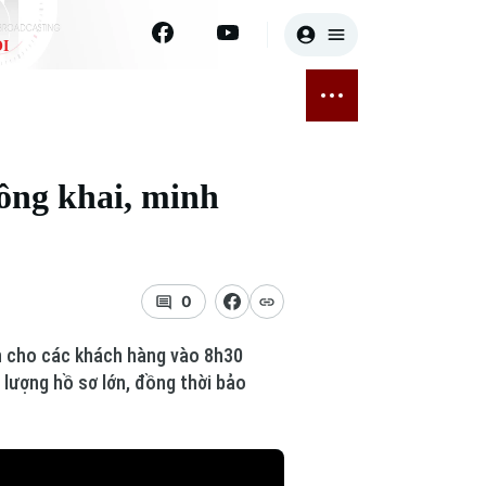
I
E
THỂ THAO
GIẢI TRÍ
ĐÃ PHÁT SÓNG
Bóng đá
Tin tức
ng khai, minh
ỡng
Quần vợt
Sao
sức khỏe
Golf
Điện ảnh
0
Thời trang
ến cho các khách hàng vào 8h30
Âm nhạc
c lượng hồ sơ lớn, đồng thời bảo