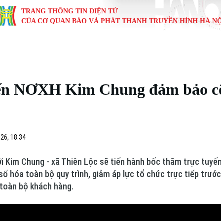
TRANG THÔNG TIN ĐIỆN TỬ
CỦA CƠ QUAN BÁO VÀ PHÁT THANH TRUYỀN HÌNH HÀ NỘ
KINH TẾ
NHÀ ĐẤT
TÀU VÀ XE
GIÁO DỤC
VĂN HÓA
SỨC KHỎ
i
Tin tức
Tin tức
Ô tô
Tin tức
Tin tức
Y tế
yến NƠXH Kim Chung đảm bảo cô
ự
Cafe sáng
Đầu tư
Tàu
Tuyển sinh
Làng nghề
Dinh dư
Nội
Tài chính Ngân hàng
Căn hộ
Xe máy
Hướng nghiệp
Di tích
Tư vấn 
26, 18:34
iệt 4 phương
Doanh nghiệp
Đất đai
Thị trường
mới Kim Chung - xã Thiên Lộc sẽ tiến hành bốc thăm trực tuy
Kinh nghiệm
Đánh giá
 số hóa toàn bộ quy trình, giảm áp lực tổ chức trực tiếp trướ
 toàn bộ khách hàng.