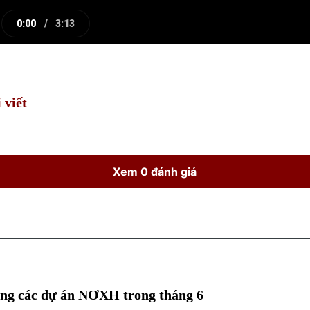
0:00
/
3:13
e
Current
Duration
Time
 viết
Xem 0 đánh giá
ng các dự án NƠXH trong tháng 6