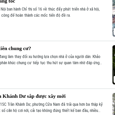
ăng tốc
ội ban hành Chỉ thị số 16 về thúc đẩy phát triển nhà ở xã hội,
hi công để hoàn thành các mốc tiến độ đề ra.
tiên chung cư?
đang làm thay đổi xu hướng lựa chọn nhà ở của người dân. Khảo
 phân khúc chung cư tiếp tục thu hút sự quan tâm nhờ đáp ứng
ống hạ tầng đồng bộ.
n Khánh Dư sắp được xây mới
15C Trần Khánh Dư, phường Cửa Nam đã trải qua hơn ba thập kỷ
 số căn hộ cơi nới, cải tạo không đúng thiết kế ban đầu, nhiều