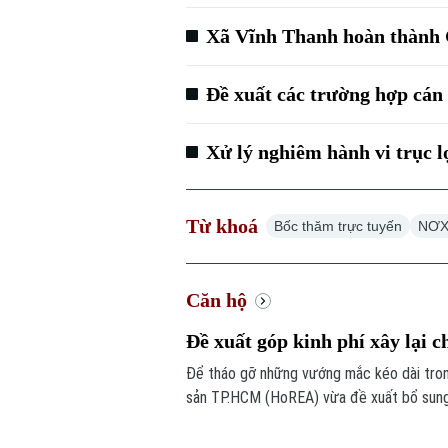
Xã Vĩnh Thanh hoàn thàn
Đề xuất các trường hợp cá
Xử lý nghiêm hành vi trục 
Từ khoá
Bốc thăm trực tuyến
NƠX
Căn hộ
Đề xuất góp kinh phí xây lại c
Để tháo gỡ những vướng mắc kéo dài trong
sản TP.HCM (HoREA) vừa đề xuất bổ sung c
dụng.