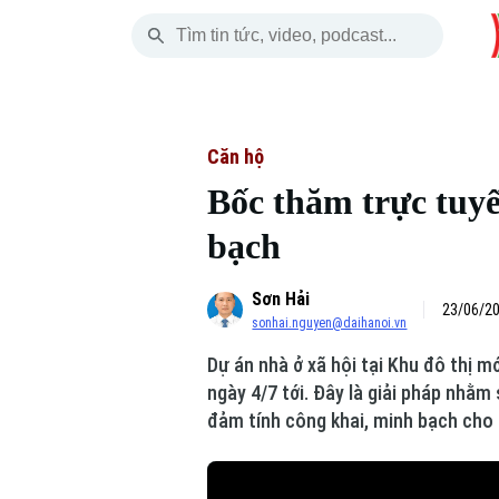
Thứ Sáu
THỜI SỰ
HÀ NỘI
THẾ GIỚI
07 Tháng 08, 2026
Hà Nội
Nhịp sống Hà Nộ
Tin tức
Căn hộ
Bốc thăm trực tu
Chính trị
Người Hà Nội
Quân s
bạch
Xã hội
Khoảnh khắc Hà 
Hồ sơ
Sơn Hải
An ninh trật tự
Ẩm thực
23/06/20
Người V
sonhai.nguyen@daihanoi.vn
Dự án nhà ở xã hội tại Khu đô thị 
Công nghệ
ngày 4/7 tới. Đây là giải pháp nhằm
đảm tính công khai, minh bạch cho
Skip Ad