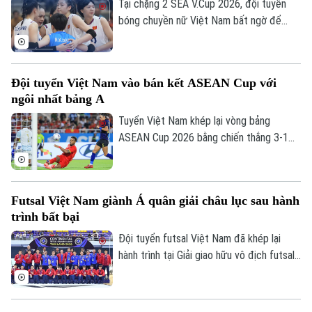
Tại chặng 2 SEA V.Cup 2026, đội tuyển
bóng chuyền nữ Việt Nam bất ngờ để
thua trước Indonesia. Đoàn quân của HLV
Ngọc Hoa dẫn trước 2-0 với thế trận, lối
chơi áp đảo. Nhưng rồi họ đánh mất chính
Đội tuyển Việt Nam vào bán kết ASEAN Cup với
Theo dõi Hà Nội On
mình ở những set tiếp theo.
ngôi nhất bảng A
Tuyển Việt Nam khép lại vòng bảng
ASEAN Cup 2026 bằng chiến thắng 3-1
trước Campuchia trên sân Mỹ Đình. Đình
Bắc tỏa sáng với cú đúp, giúp thầy trò
HLV Kim Sang-sik giành trọn 3 điểm và
Futsal Việt Nam giành Á quân giải châu lục sau hành
tạo đà thuận lợi trước vòng bán kết.
trình bất bại
Đội tuyển futsal Việt Nam đã khép lại
hành trình tại Giải giao hữu vô địch futsal
châu lục diễn ra tại Thái Lan sau chuỗi
trận thi đấu đầy thuyết phục. Dù không
thể lên ngôi vô địch, thầy trò HLV Diego