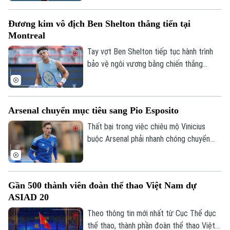
mạnh nhất. Trong khi đó, tay vợt chủ nhà
Leylah Fernandez (hạt giống số 30) đã
Đương kim vô địch Ben Shelton thẳng tiến tại
tạo nên bất ngờ lớn khi đánh bại hạt giống
Montreal
số 5 người Nga, Mirra Andreeva.
Tay vợt Ben Shelton tiếp tục hành trình
bảo vệ ngôi vương bằng chiến thắng
thuyết phục sau hai set trước tay vợt hạt
giống số 31 Zizou Bergs tại giải Canadian
Open.
Arsenal chuyển mục tiêu sang Pio Esposito
Thất bại trong việc chiêu mộ Vinicius
Chuyên mục
buộc Arsenal phải nhanh chóng chuyển
hướng sang các mục tiêu khác trên thị
Thời sự
trường chuyển nhượng khi đội chủ sân
Emirates đang dành sự quan tâm đặc biệt
Hà Nội
Gần 500 thành viên đoàn thể thao Việt Nam dự
Hà Nội
cho chân sút đầy tiềm năng Pio Esposito,
ASIAD 20
tạo ra cuộc cạnh tranh khốc liệt với Man
Chính trị
Nhịp sống Hà Nội
Utd mùa hè năm nay.
Theo thông tin mới nhất từ Cục Thể dục
Thế giới
thể thao, thành phần đoàn thể thao Việt
Xã hội