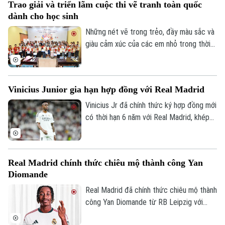
Trao giải và triển lãm cuộc thi vẽ tranh toàn quốc
Giustozzi vẫn để lại nhiều dấu ấn khi duy
dành cho học sinh
trì thành tích bất bại và có những màn
trình diễn ấn tượng trước các đối thủ
Những nét vẽ trong trẻo, đầy màu sắc và
hàng đầu.
giàu cảm xúc của các em nhỏ trong thời
gian qua đã góp phần kể câu chuyện về
tinh thần Olympic Việt Nam. Lễ trao giải
cuộc thi vẽ tranh Sắc màu Olympic Việt
Vinicius Junior gia hạn hợp đồng với Real Madrid
Nam – 50 năm Tự hào & Khát vọng mới
được diễn ra tại Hà Nội, nhằm hướng tới
Vinicius Jr đã chính thức ký hợp đồng mới
kỷ niệm 50 năm ngày thành lập Ủy ban
có thời hạn 6 năm với Real Madrid, khép
Olympic Việt Nam.
lại những đồn đoán về khả năng chuyển
đến Arsenal.
Real Madrid chính thức chiêu mộ thành công Yan
Diomande
Real Madrid đã chính thức chiêu mộ thành
công Yan Diomande từ RB Leipzig với
mức giá kỷ lục. Tổng giá trị thương vụ lên