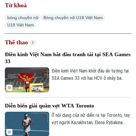
Từ khoá
bóng chuyền nữ
Bóng chuyền nữ U18 Việt Nam
U18 Việt Nam
Thể thao
Điền kinh Việt Nam bắt đầu tranh tài tại SEA Games
33
Điền kinh Việt Nam khởi đầu ấn tượng tại
SEA Games 33 với hai HCV ở nhảy ba
bước và 1.500 mét nữ, cùng hai tấm HCĐ
ở 1.500 mét nam và ném đĩa.
Diễn biến giải quần vợt WTA Toronto
Ở nội dung của nữ diễn ra tại Toronto, tay
vợt người Kazakhstan, Elena Rybakina
xuất sắc giành quyền vào vòng 16 tay vợt