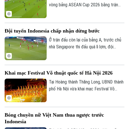
vòng bảng ASEAN Cup 2026 bằng trận
đấu tiếp đón Campuchia. Trong lần thứ 2
được thi đấu trên sân nhà từ đầu giải,
thầy trò huấn luyện viên Kim Sang Sik mới
Đội tuyển Indonesia chấp nhận dừng bước
có được niềm vui trọn vẹn ở Mỹ Đình.
Ở trận đấu còn lại của bảng A, trước chủ
nhà Singapore thi đấu quá lì lợm, đội
tuyển Indonesia dù có bàn dẫn trước
nhưng chung cuộc vẫn bị cầm chân. Kết
quả này là không đủ để giúp đội bóng xứ
Khai mạc Festival Võ thuật quốc tế Hà Nội 2026
vạn đảo vào bán kết.
Tại Hoàng thành Thăng Long, UBND thành
phố Hà Nội vừa khai mạc Festival Võ
thuật quốc tế Hà Nội 2026 với chủ đề
“Hào khí Thăng Long - Tinh hoa võ Việt”.
Bóng chuyền nữ Việt Nam thua ngược trước
Indonesia