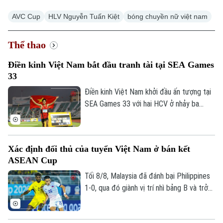
AVC Cup
HLV Nguyễn Tuấn Kiệt
bóng chuyền nữ việt nam
Thể thao
Điền kinh Việt Nam bắt đầu tranh tài tại SEA Games
33
Điền kinh Việt Nam khởi đầu ấn tượng tại
SEA Games 33 với hai HCV ở nhảy ba
bước và 1.500 mét nữ, cùng hai tấm HCĐ
ở 1.500 mét nam và ném đĩa.
Xác định đối thủ của tuyển Việt Nam ở bán kết
ASEAN Cup
Tối 8/8, Malaysia đã đánh bại Philippines
1-0, qua đó giành vị trí nhì bảng B và trở
thành đối thủ của tuyển Việt Nam tại bán
kết ASEAN Cup 2026.