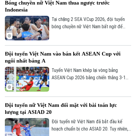
Bóng chuyền nữ Việt Nam thua ngược trước
Indonesia
Tại chặng 2 SEA V.Cup 2026, đội tuyển
bóng chuyền nữ Việt Nam bất ngờ để
thua trước Indonesia. Đoàn quân của HLV
Ngọc Hoa dẫn trước 2-0 với thế trận, lối
chơi áp đảo. Nhưng rồi họ đánh mất chính
Đội tuyển Việt Nam vào bán kết ASEAN Cup với
mình ở những set tiếp theo.
ngôi nhất bảng A
Tuyển Việt Nam khép lại vòng bảng
ASEAN Cup 2026 bằng chiến thắng 3-1
trước Campuchia trên sân Mỹ Đình. Đình
Bắc tỏa sáng với cú đúp, giúp thầy trò
HLV Kim Sang-sik giành trọn 3 điểm và
Đội tuyển nữ Việt Nam đối mặt với bài toán lực
tạo đà thuận lợi trước vòng bán kết.
lượng tại ASIAD 20
Đội tuyển nữ Việt Nam đã bắt đầu kế
hoạch chuẩn bị cho ASIAD 20. Tuy nhiên,