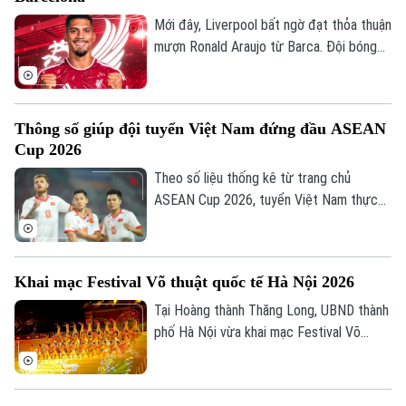
hạn đến năm 2031.
Mới đây, Liverpool bất ngờ đạt thỏa thuận
mượn Ronald Araujo từ Barca. Đội bóng
nước Anh sẽ chịu toàn bộ tiền lương của
trung vệ người Uruguay và được cài điều
khoản mua đứt nhưng không bắt buộc.
Thông số giúp đội tuyển Việt Nam đứng đầu ASEAN
Cup 2026
Theo số liệu thống kê từ trang chủ
ASEAN Cup 2026, tuyển Việt Nam thực
hiện tổng cộng 2.202 đường chuyền sau 4
Liên hệ đường dây nóng (bấm để gọi)
trận, trong đó có tới 1.944 đường chuyền
Tòa soạn
Tòa soạn
chính xác, đạt tỷ lệ thành công lên tới
Khai mạc Festival Võ thuật quốc tế Hà Nội 2026
88% là những con số ấn tượng nhất từ khi
0865.116.699 (hotline)
0865.116.699
giải khởi tranh.
Tại Hoàng thành Thăng Long, UBND thành
phố Hà Nội vừa khai mạc Festival Võ
thuật quốc tế Hà Nội 2026 với chủ đề
“Hào khí Thăng Long - Tinh hoa võ Việt”.