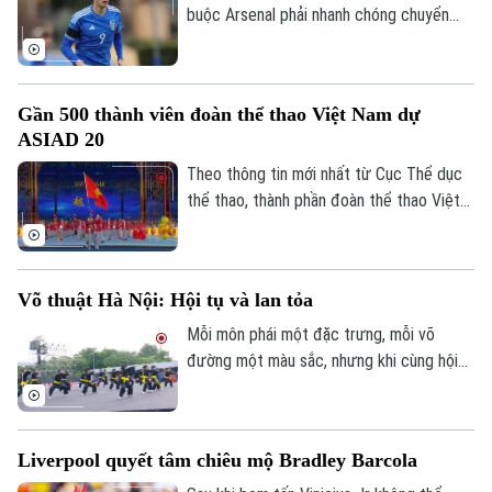
buộc Arsenal phải nhanh chóng chuyển
hướng sang các mục tiêu khác trên thị
trường chuyển nhượng khi đội chủ sân
Emirates đang dành sự quan tâm đặc biệt
Gần 500 thành viên đoàn thể thao Việt Nam dự
cho chân sút đầy tiềm năng Pio Esposito,
ASIAD 20
tạo ra cuộc cạnh tranh khốc liệt với Man
Utd mùa hè năm nay.
Theo thông tin mới nhất từ Cục Thể dục
thể thao, thành phần đoàn thể thao Việt
Nam dự kiến sang Nhật Bản tranh tài sẽ
không quá 500 thành viên, để đảm bảo
tốt nhất chuyên môn.
Võ thuật Hà Nội: Hội tụ và lan tỏa
Mỗi môn phái một đặc trưng, mỗi võ
đường một màu sắc, nhưng khi cùng hội
tụ tại Festival Võ thuật quốc tế Hà Nội
2026, tất cả cùng tạo nên một không gian
võ thuật đa dạng, sôi động và giàu bản
Liverpool quyết tâm chiêu mộ Bradley Barcola
sắc.