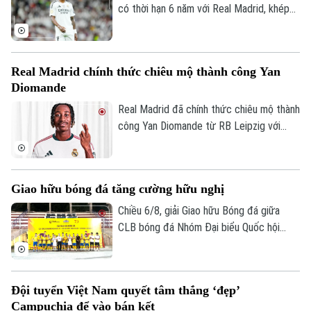
kỷ niệm 50 năm ngày thành lập Ủy ban
có thời hạn 6 năm với Real Madrid, khép
TRANG THÔNG TIN ĐIỆN TỬ
Olympic Việt Nam.
lại những đồn đoán về khả năng chuyển
CỦA CƠ QUAN BÁO VÀ PHÁT THANH TRUYỀN HÌNH HÀ NỘI
đến Arsenal.
Số 3-5 Huỳnh Thúc Kháng-Phường Láng-Hà Nội
Real Madrid chính thức chiêu mộ thành công Yan
Giám đốc: VŨ MINH TUẤN
Diomande
Real Madrid đã chính thức chiêu mộ thành
Phó Giám đốc: Nguyễn Kim Khiêm, Nguyễn Minh Đức, Nguyễn Thành Lợi
công Yan Diomande từ RB Leipzig với
mức giá kỷ lục. Tổng giá trị thương vụ lên
tới 140 triệu euro, bao gồm 125 triệu
euro phí chuyển nhượng cố định và 15
Giao hữu bóng đá tăng cường hữu nghị
triệu euro phụ phí tùy theo thành tích.
Chiều 6/8, giải Giao hữu Bóng đá giữa
CLB bóng đá Nhóm Đại biểu Quốc hội
khóa XVI, Đại học Bách khoa Hà Nội và
Tập đoàn T&T Group đã diễn ra trong
không khí sôi nổi, đoàn kết và thắm tình
Đội tuyển Việt Nam quyết tâm thắng ‘đẹp’
hữu nghị.
Campuchia để vào bán kết