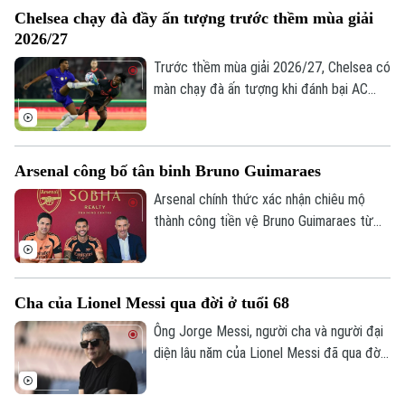
Chelsea chạy đà đầy ấn tượng trước thềm mùa giải
2026/27
Trước thềm mùa giải 2026/27, Chelsea có
màn chạy đà ấn tượng khi đánh bại AC
Milan 3-0 trong trận giao hữu. Kết quả này
giúp HLV Xabi Alonso có màn chuẩn bị
tích cực trước mùa giải mới khởi tranh
Arsenal công bố tân binh Bruno Guimaraes
vào ngày 25/8.
Arsenal chính thức xác nhận chiêu mộ
thành công tiền vệ Bruno Guimaraes từ
Chuyên mục
Newcastle United với mức phí 75 triệu
bảng. Tuyển thủ Brazil sẽ ký hợp đồng 4
Thời sự
năm, kèm tùy chọn gia hạn thêm một mùa,
Cha của Lionel Messi qua đời ở tuổi 68
qua đó trở thành mảnh ghép quan trọng
Hà Nội
Hà Nội
trong kế hoạch của HLV Mikel Arteta.
Ông Jorge Messi, người cha và người đại
diện lâu năm của Lionel Messi đã qua đời
Chính trị
Nhịp sống Hà Nội
ở tuổi 68 sau thời gian dài chống chọi với
Thế giới
bệnh tật. Theo truyền thông Argentina,
Xã hội