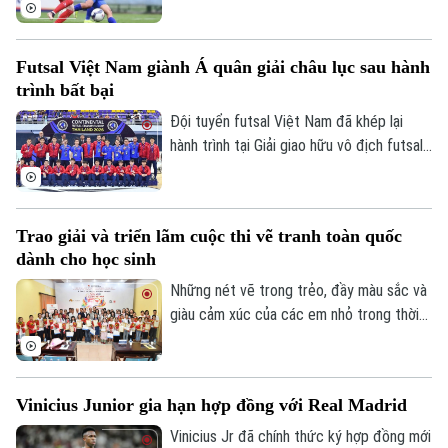
quá trình trẻ hóa lực lượng cùng nguy cơ
thiếu vắng nhiều trụ cột đang đặt HLV
Hoàng Văn Phúc trước bài toán nhân sự
Futsal Việt Nam giành Á quân giải châu lục sau hành
đầy thách thức trên hành trình hướng tới
trình bất bại
đấu trường châu lục.
Đội tuyển futsal Việt Nam đã khép lại
hành trình tại Giải giao hữu vô địch futsal
châu lục diễn ra tại Thái Lan sau chuỗi
trận thi đấu đầy thuyết phục. Dù không
thể lên ngôi vô địch, thầy trò HLV Diego
Trao giải và triển lãm cuộc thi vẽ tranh toàn quốc
Giustozzi vẫn để lại nhiều dấu ấn khi duy
dành cho học sinh
trì thành tích bất bại và có những màn
trình diễn ấn tượng trước các đối thủ
Những nét vẽ trong trẻo, đầy màu sắc và
hàng đầu.
giàu cảm xúc của các em nhỏ trong thời
gian qua đã góp phần kể câu chuyện về
tinh thần Olympic Việt Nam. Lễ trao giải
cuộc thi vẽ tranh Sắc màu Olympic Việt
Vinicius Junior gia hạn hợp đồng với Real Madrid
Nam – 50 năm Tự hào & Khát vọng mới
Bản quyền thuộc về Cơ quan Báo và Phát thanh Truyền hình Hà Nội Giấy
phép số: Số 63/GP-TTDT, cấp ngày 10/05/2023
được diễn ra tại Hà Nội, nhằm hướng tới
Vinicius Jr đã chính thức ký hợp đồng mới