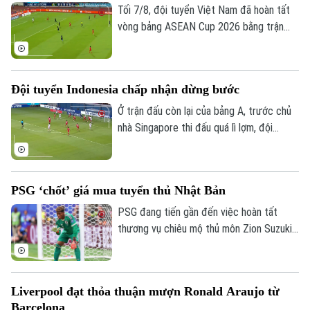
Tối 7/8, đội tuyển Việt Nam đã hoàn tất
vòng bảng ASEAN Cup 2026 bằng trận
đấu tiếp đón Campuchia. Trong lần thứ 2
được thi đấu trên sân nhà từ đầu giải,
thầy trò huấn luyện viên Kim Sang Sik mới
Đội tuyển Indonesia chấp nhận dừng bước
có được niềm vui trọn vẹn ở Mỹ Đình.
Ở trận đấu còn lại của bảng A, trước chủ
nhà Singapore thi đấu quá lì lợm, đội
tuyển Indonesia dù có bàn dẫn trước
nhưng chung cuộc vẫn bị cầm chân. Kết
quả này là không đủ để giúp đội bóng xứ
PSG ‘chốt’ giá mua tuyển thủ Nhật Bản
vạn đảo vào bán kết.
PSG đang tiến gần đến việc hoàn tất
thương vụ chiêu mộ thủ môn Zion Suzuki
từ Parma và dự kiến chi khoảng 36 triệu
euro để đưa Suzuki về sân Parc des
Princes. Thủ môn người Nhật Bản cũng
Liverpool đạt thỏa thuận mượn Ronald Araujo từ
được cho là đồng ý ký hợp đồng có thời
Barcelona