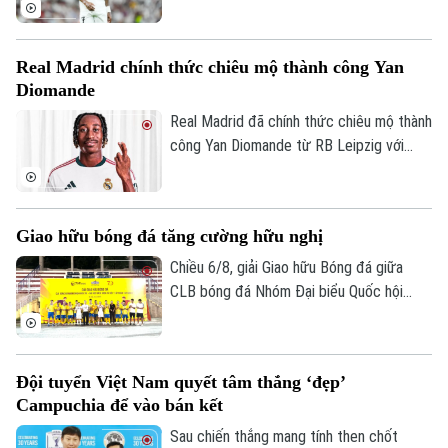
lại những đồn đoán về khả năng chuyển
đến Arsenal.
Real Madrid chính thức chiêu mộ thành công Yan
Diomande
Real Madrid đã chính thức chiêu mộ thành
công Yan Diomande từ RB Leipzig với
mức giá kỷ lục. Tổng giá trị thương vụ lên
tới 140 triệu euro, bao gồm 125 triệu
euro phí chuyển nhượng cố định và 15
Giao hữu bóng đá tăng cường hữu nghị
triệu euro phụ phí tùy theo thành tích.
Chiều 6/8, giải Giao hữu Bóng đá giữa
CLB bóng đá Nhóm Đại biểu Quốc hội
khóa XVI, Đại học Bách khoa Hà Nội và
Tập đoàn T&T Group đã diễn ra trong
không khí sôi nổi, đoàn kết và thắm tình
Đội tuyển Việt Nam quyết tâm thắng ‘đẹp’
hữu nghị.
Campuchia để vào bán kết
Sau chiến thắng mang tính then chốt