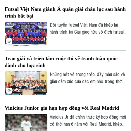
Hoàng Văn Phúc trước bài toán nhân sự
Futsal Việt Nam giành Á quân giải châu lục sau hành
đầy thách thức trên hành trình hướng tới
trình bất bại
đấu trường châu lục.
Đội tuyển futsal Việt Nam đã khép lại
hành trình tại Giải giao hữu vô địch futsal
châu lục diễn ra tại Thái Lan sau chuỗi
trận thi đấu đầy thuyết phục. Dù không
thể lên ngôi vô địch, thầy trò HLV Diego
Trao giải và triển lãm cuộc thi vẽ tranh toàn quốc
Giustozzi vẫn để lại nhiều dấu ấn khi duy
dành cho học sinh
trì thành tích bất bại và có những màn
trình diễn ấn tượng trước các đối thủ
Những nét vẽ trong trẻo, đầy màu sắc và
Theo dõi Hà Nội On
hàng đầu.
giàu cảm xúc của các em nhỏ trong thời
gian qua đã góp phần kể câu chuyện về
tinh thần Olympic Việt Nam. Lễ trao giải
cuộc thi vẽ tranh Sắc màu Olympic Việt
Vinicius Junior gia hạn hợp đồng với Real Madrid
Nam – 50 năm Tự hào & Khát vọng mới
được diễn ra tại Hà Nội, nhằm hướng tới
Vinicius Jr đã chính thức ký hợp đồng mới
kỷ niệm 50 năm ngày thành lập Ủy ban
có thời hạn 6 năm với Real Madrid, khép
Olympic Việt Nam.