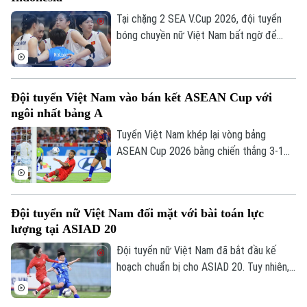
Y tế
Thể thao
Đánh giá
Tại chặng 2 SEA V.Cup 2026, đội tuyển
Di tích
bóng chuyền nữ Việt Nam bất ngờ để
Dinh dưỡng
Bóng đá
Giải trí
thua trước Indonesia. Đoàn quân của HLV
Ngọc Hoa dẫn trước 2-0 với thế trận, lối
Tư vấn sức khỏe
Quần vợt
chơi áp đảo. Nhưng rồi họ đánh mất chính
Tin tức
Đã phát sóng
Đội tuyển Việt Nam vào bán kết ASEAN Cup với
mình ở những set tiếp theo.
Golf
ngôi nhất bảng A
Sao
Tuyển Việt Nam khép lại vòng bảng
Điện ảnh
ASEAN Cup 2026 bằng chiến thắng 3-1
trước Campuchia trên sân Mỹ Đình. Đình
Thời trang
Bắc tỏa sáng với cú đúp, giúp thầy trò
HLV Kim Sang-sik giành trọn 3 điểm và
Đội tuyển nữ Việt Nam đối mặt với bài toán lực
Âm nhạc
tạo đà thuận lợi trước vòng bán kết.
lượng tại ASIAD 20
Đội tuyển nữ Việt Nam đã bắt đầu kế
hoạch chuẩn bị cho ASIAD 20. Tuy nhiên,
quá trình trẻ hóa lực lượng cùng nguy cơ
thiếu vắng nhiều trụ cột đang đặt HLV