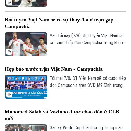
phí chuyển nhượng. Trong đó có 144,5
triệu USD trả trước và 11,5 triệu USD phụ
phí, trở thành bản hợp đồng kỷ lục của
Đội tuyển Việt Nam sẽ có sự thay đổi ở trận gặp
CLB.
Campuchia
Vào tối nay (7/8), đội tuyển Việt Nam sẽ
có cuộc tiếp đón Campuchia trong khuôn
khổ lượt trận cuối cùng vòng bảng ASEAN
Cup 2026. Ở buổi họp báo trước trận vào
ngày 6/8, HLV Kim Sang Sik đã tiết lộ sẽ
Họp báo trước trận Việt Nam - Campuchia
có những sự điều chỉnh một số vị trí
trong đội hình đội tuyển Việt Nam, nhưng
Tối mai 7/8, ĐT Việt Nam sẽ có cuộc tiếp
vẫn hướng tới chiến thắng trước
đón Campuchia trên SVĐ Mỹ Đình trong
Campuchia.
khuôn khổ lượt cuối vòng bảng ASEAN
Cup 2026. Sáng 6/8, hai đội cũng đã có
cuộc họp báo để chia sẻ thông tin trước
Mohamed Salah và Vozinha được chào đón ở CLB
trận.
mới
Sau kỳ World Cup thành công trong màu