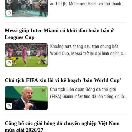
áo ĐTQG, Mohamed Salah và thủ thành
Liên hệ đường dây nóng (bấm để gọi)
Vozinha vừa có bến đỗ mới và đều được
các CĐV chào đón như những người hùng.
Tòa soạn
Tòa soạn
0865.116.699 (hotline)
0865.116.699
Messi giúp Inter Miami có khởi đầu hoàn hảo ở
Leagues Cup
Khoảng nửa tháng sau trận chung kết
World Cup, Messi trở lại đội hình chính của
Inter Miami; anh lập tức ghi bàn với cú
đúp và 1 kiến tạo để vượt mốc 920 bàn
trong sự nghiệp, trong trận thắng San
Chủ tịch FIFA xin lỗi vì kế hoạch 'bán World Cup'
Luis (Mexico) tỷ số 4-2 vào sáng nay.
Chủ tịch Liên đoàn Bóng đá thế giới
(FIFA) Gianni Infantino đã lên tiếng xin lỗi
về nỗ lực bị chỉ trích là đáng hổ thẹn
nhằm thương mại hóa World Cup, nhưng
kiên quyết không từ chức.
Công bố các giải bóng đá chuyên nghiệp Việt Nam
mùa giải 2026/27