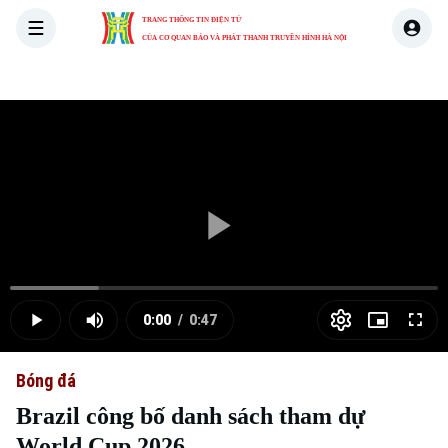
TRANG THÔNG TIN ĐIỆN TỬ
CỦA CƠ QUAN BÁO VÀ PHÁT THANH TRUYỀN HÌNH HÀ NỘI
THỜI SỰ
HÀ NỘI
THẾ GIỚI
KINH TẾ
NHÀ ĐẤT
Skip Ad
Play
Loaded
:
Video
20.74%
0:00
/
0:47
Play
Mute
Picture-
Full
Current
Duration
in-
Picture
Bóng đá
Time
Brazil công bố danh sách tham dự
World Cup 2026