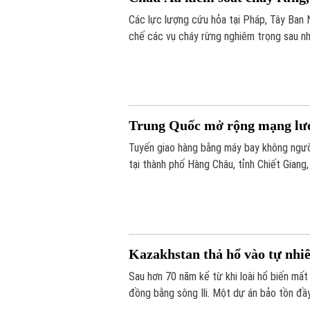
Các lực lượng cứu hỏa tại Pháp, Tây Ban
chế các vụ cháy rừng nghiêm trọng sau nhi
rừng bị thiêu rụi mà còn là thiệt hại lớn đ
khu vực bị ảnh hưởng nặng nề ước tính lên 
Trung Quốc mở rộng mạng lướ
Tuyến giao hàng bằng máy bay không ngườ
tại thành phố Hàng Châu, tỉnh Chiết Giang
hai bờ sông xuống còn khoảng 13 phút.
Kazakhstan thả hổ vào tự nhiê
Sau hơn 70 năm kể từ khi loài hổ biến mất 
đồng bằng sông Ili. Một dự án bảo tồn đầ
được trả về môi trường hoang dã, mở đầu c