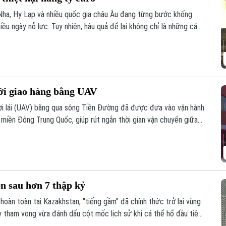
 Nha, Hy Lạp và nhiều quốc gia châu Âu đang từng bước khống
ều ngày nỗ lực. Tuy nhiên, hậu quả để lại không chỉ là những cánh
ối với sản xuất, du lịch và đời sống người dân. Tổn thất tại một số
tới 3,1 tỷ euro.
i giao hàng bằng UAV
i lái (UAV) băng qua sông Tiền Đường đã được đưa vào vận hành
, miền Đông Trung Quốc, giúp rút ngắn thời gian vận chuyển giữa
n sau hơn 7 thập kỷ
hoàn toàn tại Kazakhstan, "tiếng gầm" đã chính thức trở lại vùng
y tham vọng vừa đánh dấu cột mốc lịch sử khi cá thể hổ đầu tiên
ho nỗ lực hồi sinh hệ sinh thái tại khu vực phía Nam hồ