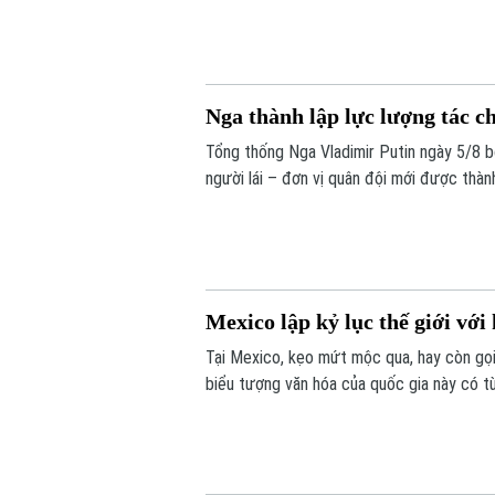
Balkhash.
Nga thành lập lực lượng tác c
Tổng thống Nga Vladimir Putin ngày 5/8 
người lái – đơn vị quân đội mới được thà
không người lái (UAV).
Mexico lập kỷ lục thế giới vớ
Tại Mexico, kẹo mứt mộc qua, hay còn gọi 
biểu tượng văn hóa của quốc gia này có từ
Mexico đã thu hút sự chú ý của cộng đồng 
kẹo mộc qua lớn nhất từ trước đến nay.