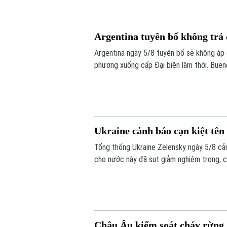
Argentina tuyên bố không trả 
Argentina ngày 5/8 tuyên bố sẽ không áp 
phương xuống cấp Đại biện lâm thời. Bueno
khẳng định không muốn làm gia tăng căng 
Ukraine cảnh báo cạn kiệt tê
Tổng thống Ukraine Zelensky ngày 5/8 cả
cho nước này đã sụt giảm nghiêm trọng, c
điểm Nga đang gia tăng các cuộc tập kích
không của Kiev nhiều lần bất lực trước t
Châu Âu kiểm soát cháy rừng, 