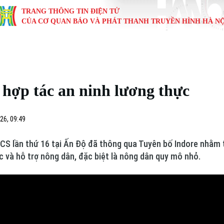
TRANG THÔNG TIN ĐIỆN TỬ
CỦA CƠ QUAN BÁO VÀ PHÁT THANH TRUYỀN HÌNH HÀ NỘ
KINH TẾ
NHÀ ĐẤT
TÀU VÀ XE
GIÁO DỤC
VĂN HÓA
SỨC KHỎ
i
Tin tức
Tin tức
Ô tô
Tin tức
Tin tức
Y tế
hợp tác an ninh lương thực
ự
Cafe sáng
Đầu tư
Tàu
Tuyển sinh
Làng nghề
Dinh dư
Nội
Tài chính Ngân hàng
Căn hộ
Xe máy
Hướng nghiệp
Di tích
Tư vấn 
26, 09:49
iệt 4 phương
Doanh nghiệp
Đất đai
Thị trường
ICS lần thứ 16 tại Ấn Độ đã thông qua Tuyên bố Indore nhằm
c và hỗ trợ nông dân, đặc biệt là nông dân quy mô nhỏ.
Kinh nghiệm
Đánh giá