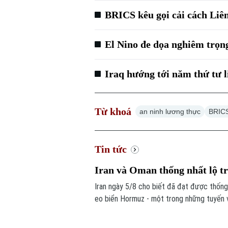
BRICS kêu gọi cải cách Liê
El Nino đe dọa nghiêm trọng
Iraq hướng tới năm thứ tư l
Từ khoá
an ninh lương thực
BRIC
Tin tức
Iran và Oman thống nhất lộ t
Iran ngày 5/8 cho biết đã đạt được thống
eo biển Hormuz - một trong những tuyến vậ