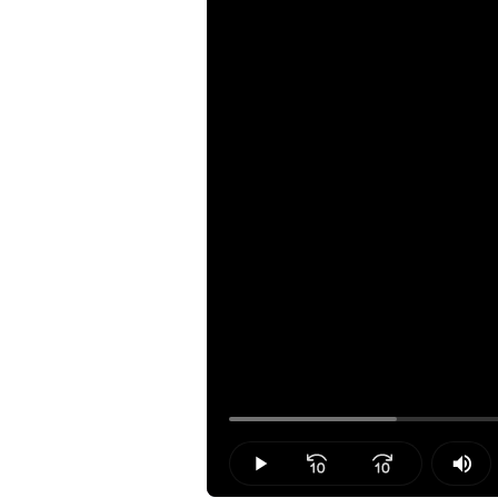
Loaded
:
16.13%
Play
Mut