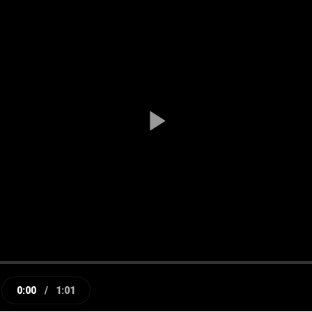
Play
Video
0:00
/
1:01
e
Current
Duration