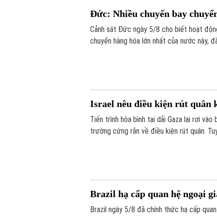
Đức: Nhiều chuyến bay chuyển 
Cảnh sát Đức ngày 5/8 cho biết hoạt động
chuyển hàng hóa lớn nhất của nước này, đ
xuất hiện gần khu vực sân bay và đường b
Israel nêu điều kiện rút quân
Tiến trình hòa bình tại dải Gaza lại rơi v
trường cứng rắn về điều kiện rút quân. T
thuận lộ trình giải giáp vũ khí do Hội đồn
thực thi thỏa thuận ngừng bắn giữa các b
Brazil hạ cấp quan hệ ngoại g
Brazil ngày 5/8 đã chính thức hạ cấp quan