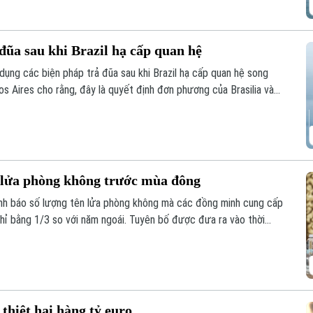
đũa sau khi Brazil hạ cấp quan hệ
dụng các biện pháp trả đũa sau khi Brazil hạ cấp quan hệ song
s Aires cho rằng, đây là quyết định đơn phương của Brasilia và
thẳng giữa hai nước láng giềng.
n lửa phòng không trước mùa đông
nh báo số lượng tên lửa phòng không mà các đồng minh cung cấp
hỉ bằng 1/3 so với năm ngoái. Tuyên bố được đưa ra vào thời
 vào nhiều thành phố của Ukraine, trong khi hệ thống phòng
ên lửa mà Moscow phóng lên.
thiệt hại hàng tỷ euro