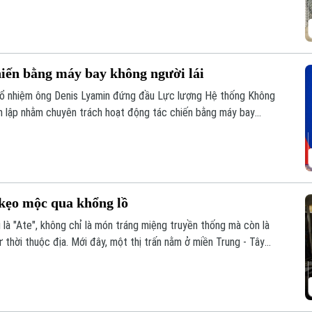
hiến bằng máy bay không người lái
bổ nhiệm ông Denis Lyamin đứng đầu Lực lượng Hệ thống Không
nh lập nhằm chuyên trách hoạt động tác chiến bằng máy bay
i kẹo mộc qua khổng lồ
là "Ate", không chỉ là món tráng miệng truyền thống mà còn là
 thời thuộc địa. Mới đây, một thị trấn nằm ở miền Trung - Tây
quốc tế khi chính thức phá vỡ kỷ lục Guinness thế giới về khối