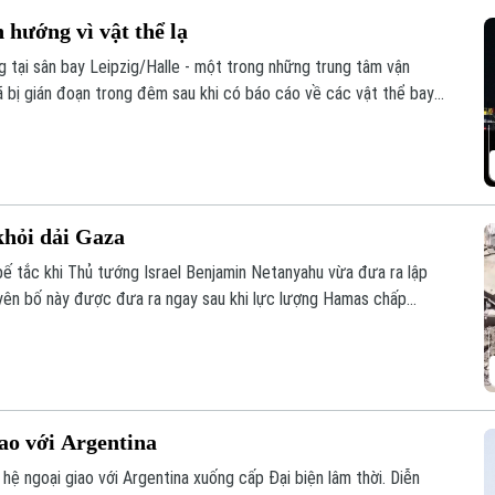
hướng vì vật thể lạ
 tại sân bay Leipzig/Halle - một trong những trung tâm vận
ã bị gián đoạn trong đêm sau khi có báo cáo về các vật thể bay
ăng.
 khỏi dải Gaza
ào bế tắc khi Thủ tướng Israel Benjamin Netanyahu vừa đưa ra lập
uyên bố này được đưa ra ngay sau khi lực lượng Hamas chấp
g Hòa bình quốc tế đề xuất, cho thấy sự chia rẽ sâu sắc về trình tự
ên.
iao với Argentina
 hệ ngoại giao với Argentina xuống cấp Đại biện lâm thời. Diễn