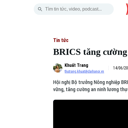
Thứ Năm
THỜI SỰ
HÀ NỘI
THẾ GIỚI
06 Tháng 08, 2026
Hà Nội
Nhịp sống Hà Nộ
Tin tức
Tin tức
BRICS tăng cường 
Chính trị
Người Hà Nội
Quân s
Khuất Trang
Xã hội
Khoảnh khắc Hà 
Hồ sơ
14/06/20
thutrang.khuat@daihanoi.vn
An ninh trật tự
Ẩm thực
Người V
Hội nghị Bộ trưởng Nông nghiệp BR
vững, tăng cường an ninh lương thự
Công nghệ
Skip Ad