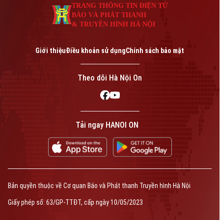
TRANG THÔNG TIN ĐIỆN TỬ
BÁO VÀ PHÁT THANH
& TRUYỀN HÌNH HÀ NỘI
Giới thiệu
Điều khoản sử dụng
Chính sách bảo mật
Theo dõi Hà Nội On
Tải ngay HANOI ON
Bản quyền thuộc về Cơ quan Báo và Phát thanh Truyền hình Hà Nội
Giấy phép số: 63/GP-TTĐT, cấp ngày 10/05/2023