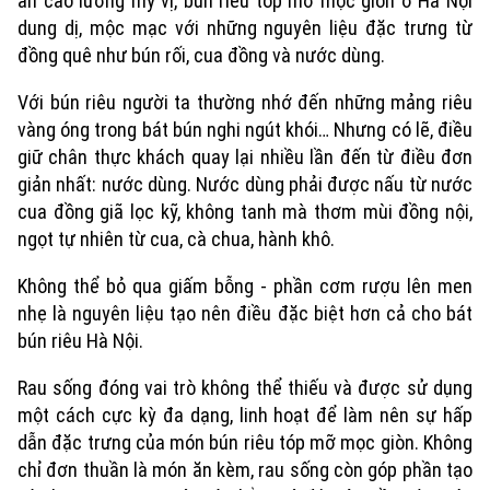
ăn cao lương mỹ vị, bún riêu tóp mỡ mọc giòn ở Hà Nội
dung dị, mộc mạc với những nguyên liệu đặc trưng từ
đồng quê như bún rối, cua đồng và nước dùng.
Với bún riêu người ta thường nhớ đến những mảng riêu
vàng óng trong bát bún nghi ngút khói… Nhưng có lẽ, điều
giữ chân thực khách quay lại nhiều lần đến từ điều đơn
giản nhất: nước dùng. Nước dùng phải được nấu từ nước
cua đồng giã lọc kỹ, không tanh mà thơm mùi đồng nội,
ngọt tự nhiên từ cua, cà chua, hành khô.
Không thể bỏ qua giấm bỗng - phần cơm rượu lên men
nhẹ là nguyên liệu tạo nên điều đặc biệt hơn cả cho bát
Xu hướng
bún riêu Hà Nội.
Rau sống đóng vai trò không thể thiếu và được sử dụng
một cách cực kỳ đa dạng, linh hoạt để làm nên sự hấp
dẫn đặc trưng của món bún riêu tóp mỡ mọc giòn. Không
chỉ đơn thuần là món ăn kèm, rau sống còn góp phần tạo