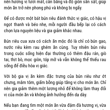
nên hương vị tươi mát, cân bằng và độ giòn sần sật, giúp
món ăn trở nên phong phú và không bị ngấy.
Để có được một bát bún riêu đánh thức vị giác, có hậu vị
ngọt thanh và béo nhẹ, mỗi người đầu bếp lại có cách
chọn lựa nguyên liệu và gia giảm khác nhau.
Bún riêu cua xưa có cách ăn mộc đó là chỉ có bún gạo,
nước riêu kèm rau ghém ăn cùng. Tuy nhiên bún riêu
trong cuộc sống hiện đại thường có thêm đậu rán, giò
tai, thịt bò, mọc giòn, tóp mỡ và vẫn không thể thiếu rau
sống để điều hòa vị giác.
Với bộ gia vị ăn kèm đặc trưng của bún riêu như ớt
chưng, mắm tôm, giấm bỗng giúp tăng vị cho món ăn. Chỉ
nên gia giảm thêm một lượng nhỏ để không làm thay đổi
vị của món ăn và không ảnh hưởng đến dạ dày.
Nếu bạn đang tìm một món ăn vừa đậm đà hương vị, vừa