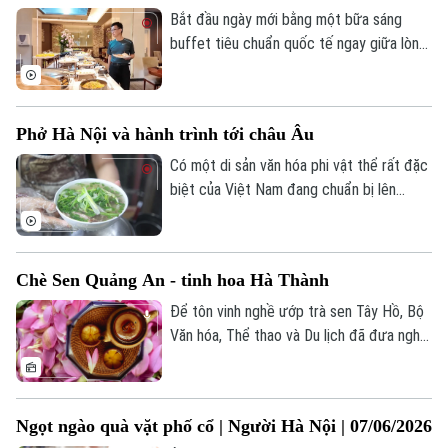
Bắt đầu ngày mới bằng một bữa sáng
buffet tiêu chuẩn quốc tế ngay giữa lòng
Hà Nội là một trải nghiệm mang lại nhiều
cảm xúc đặc biệt đối với các vị khách
đến thăm thủ đô. Sự thú vị nằm ở chỗ là
Phở Hà Nội và hành trình tới châu Âu
thực khách vừa được tận hưởng phong
cách phục vụ chuyên nghiệp lại vừa có
Có một di sản văn hóa phi vật thể rất đặc
thể tìm thấy góc nhỏ thân thuộc của ẩm
biệt của Việt Nam đang chuẩn bị lên
thực đường phố Hà Nội ngay trong những
đường sang châu Âu vào cuối tháng 6 này,
không gian sang trọng nhất.
đó là phở. Lần đầu tiên, 8 nghệ nhân Việt
Nam sẽ cùng tham gia hành trình quảng
Chè Sen Quảng An - tinh hoa Hà Thành
diễn phở tại 6 quốc gia châu Âu.
Để tôn vinh nghề ướp trà sen Tây Hồ, Bộ
Văn hóa, Thể thao và Du lịch đã đưa nghề
thủ công truyền thống ướp trà sen Quảng
An vào danh mục Di sản văn hóa phi vật
thể quốc gia. Hiện nay, việc giữ gìn làng
Ngọt ngào quà vặt phố cổ | Người Hà Nội | 07/06/2026
nghề truyền thống, phát triển vùng