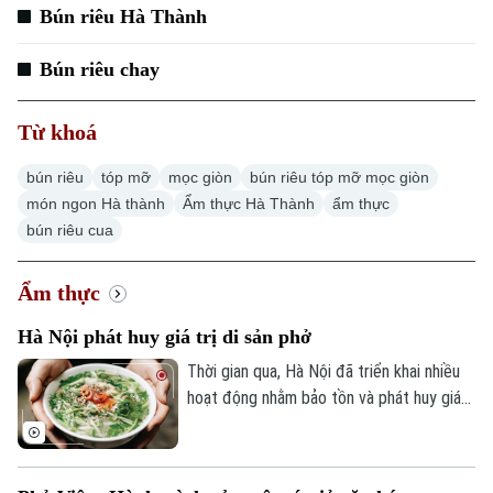
Bún riêu Hà Thành
Bún riêu chay
Chuyên mục
Từ khoá
Thời sự
bún riêu
tóp mỡ
mọc giòn
bún riêu tóp mỡ mọc giòn
Hà Nội
Hà Nội
món ngon Hà thành
Ẩm thực Hà Thành
ẩm thực
bún riêu cua
Chính trị
Nhịp sống Hà Nội
Thế giới
Ẩm thực
Xã hội
Người Hà Nội
Tin tức
Kinh tế
Hà Nội phát huy giá trị di sản phở
An ninh trật tự
Khoảnh khắc Hà Nội
Thời gian qua, Hà Nội đã triển khai nhiều
Quân sự
Tin tức
Nhà đất
hoạt động nhằm bảo tồn và phát huy giá
Công nghệ
Ẩm thực
trị của Phở Hà Nội; đồng thời phát động
Hồ sơ
Cafe sáng
Tin tức
cuộc thi "Sáng tạo IP văn hóa từ di sản
Tàu và Xe
Người Việt 4 phương
văn hóa phi vật thể Phở Hà Nội". Những
Tài chính Ngân hàng