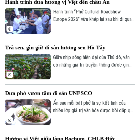
Hành trình đưa hương vị Việt đến châu Âu
đọng lại sau chuyến đi ấy?
Hành trình “Phở Cultural Roadshow
Europe 2026” vừa khép lại sau khi đi qua
6 quốc gia châu Âu: Cộng hòa Séc, Ba
Lan, Slovakia, Áo, Hungary và Đức. Không
chỉ mang hương vị phở Việt đến gần hơn
Trà sen, gìn giữ di sản hương sen Hồ Tây
với kiều bào và công chúng quốc tế, chuỗi
sự kiện còn góp phần lan tỏa câu chuyện
Giữa nhịp sống hiện đại của Thủ đô, vẫn
về văn hóa, con người và bản sắc Việt
có những giá trị truyền thống được gìn
Nam.
giữ bằng sự bền bỉ, nâng niu của nhiều thế
hệ. Trà sen Hồ Tây là một trong những
tinh hoa như vậy.
Đưa phở vươn tầm di sản UNESCO
Ẩn sau mỗi bát phở là sự kết tinh của
nhiều lớp giá trị văn hóa được bồi đắp qua
nhiều thế hệ. Nhằm bảo tồn và phát huy
những giá trị ấy, chiều 24/7, Sở Văn hóa
và Thể thao Hà Nội đã phát động cuộc
Hương vị Việt giữa lòng Bochum, CHLB Đức