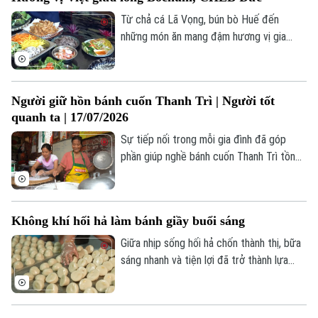
thi Sáng tạo IP văn hóa từ di sản văn hóa
"Phở".
Từ chả cá Lã Vọng, bún bò Huế đến
những món ăn mang đậm hương vị gia
đình Việt, một không gian ẩm thực đặc
Theo dõi Hà Nội On
biệt vừa được tổ chức tại thành phố
Bochum, Cộng hòa Liên bang Đức.
Người giữ hồn bánh cuốn Thanh Trì | Người tốt
quanh ta | 17/07/2026
Sự tiếp nối trong mỗi gia đình đã góp
phần giúp nghề bánh cuốn Thanh Trì tồn
tại suốt nhiều thập kỷ. Đó cũng là nền
tảng để địa phương bảo tồn và phát huy
một giá trị văn hóa vẫn đang hiện hữu
Không khí hối hả làm bánh giầy buổi sáng
trong đời sống hôm nay.
Giữa nhịp sống hối hả chốn thành thị, bữa
sáng nhanh và tiện lợi đã trở thành lựa
chọn của nhiều người, và bánh giầy chính
là một trong những món ăn được ưa thích
ở Hà Nội. Từ những nguyên liệu đơn giản,