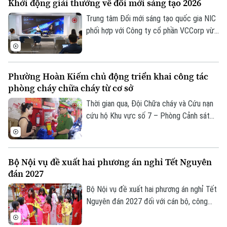
Khởi động giải thưởng về đổi mới sáng tạo 2026
tuyến cống nhánh thuộc gói thầu số 4 của
dự án xây dựng hệ thống xử lý nước thải
Trung tâm Đổi mới sáng tạo quốc gia NIC
Yên Xá. Nhiều hạng mục chưa đảm bảo an
phối hợp với Công ty cổ phần VCCorp vừa
toàn.
tổ chức họp báo công bố giải thưởng
Better Choice Awards 2026. Đây là giải
thưởng thường niên được tổ chức từ
Phường Hoàn Kiếm chủ động triển khai công tác
năm 2022 nhằm tôn vinh, khuyến khích, cổ
phòng cháy chữa cháy từ cơ sở
vũ những giá trị đổi mới sáng tạo áp dụng
trong đời sống thực phục vụ người tiêu
Thời gian qua, Đội Chữa cháy và Cứu nạn
dùng.
cứu hộ Khu vực số 7 – Phòng Cảnh sát
PCCC&CNCH – Công an thành phố Hà Nội
cùng Công an phường Hoàn Kiếm đã chủ
động triển khai nhiều giải pháp tăng
Bộ Nội vụ đề xuất hai phương án nghỉ Tết Nguyên
cường công tác phòng cháy, chữa cháy
đán 2027
và cứu nạn, cứu hộ (PCCC&CNCH) tại cơ
sở.
Bộ Nội vụ đề xuất hai phương án nghỉ Tết
Nguyên đán 2027 đối với cán bộ, công
chức, viên chức, gồm nghỉ 7 ngày hoặc
10 ngày liên tục.