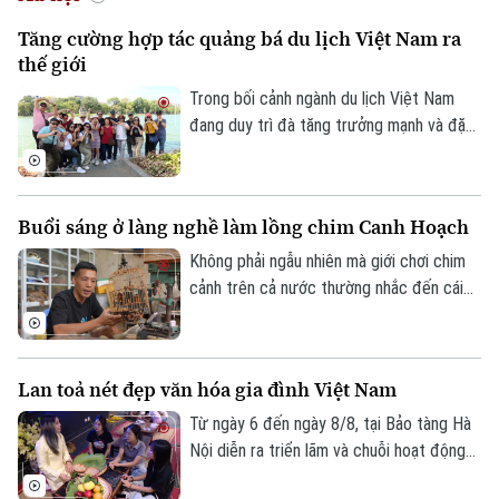
Tăng cường hợp tác quảng bá du lịch Việt Nam ra
thế giới
Trong bối cảnh ngành du lịch Việt Nam
đang duy trì đà tăng trưởng mạnh và đặt
Xu hướng
mục tiêu đón khoảng 25 triệu lượt khách
quốc tế trong năm 2026, việc mở rộng
hợp tác với các đối tác có mạng lưới toàn
Buổi sáng ở làng nghề làm lồng chim Canh Hoạch
cầu được xem là giải pháp quan trọng để
nâng cao hiệu quả xúc tiến, quảng bá
Không phải ngẫu nhiên mà giới chơi chim
điểm đến.
cảnh trên cả nước thường nhắc đến cái
tên làng Vác, hay Canh Hoạch, mỗi khi tìm
một chiếc lồng đẹp. Từ lâu, nơi đây được
xem là một trong những cái nôi của nghề
Lan toả nét đẹp văn hóa gia đình Việt Nam
làm lồng chim ở Việt Nam. Mỗi sản phẩm
không chỉ đáp ứng nhu cầu nuôi chim mà
Từ ngày 6 đến ngày 8/8, tại Bảo tàng Hà
còn thể hiện trình độ chế tác, sự am hiểu
Nội diễn ra triển lãm và chuỗi hoạt động
tập tính của từng loài chim và óc thẩm mỹ
trải nghiệm văn hóa "Hương truyền tâm