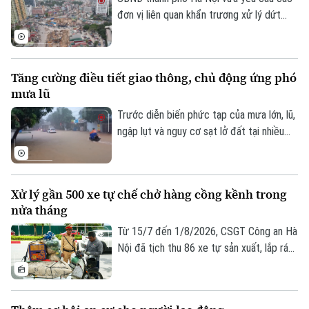
đơn vị liên quan khẩn trương xử lý dứt
điểm vướng mắc về mặt bằng, tăng
cường phối hợp thi công cầu vượt nút
Liên hệ đường dây nóng (bấm để gọi)
giao Nguyễn Chí Thanh thuộc dự án
Tòa soạn
Tòa soạn
Tăng cường điều tiết giao thông, chủ động ứng phó
đường Vành đai 1, đoạn Hoàng Cầu - Voi
mưa lũ
Phục, để phấn đấu hoàn thành và thông
0865.116.699 (hotline)
0865.116.699
xe công trình trước ngày 31/12/2026.
Trước diễn biến phức tạp của mưa lớn, lũ,
ngập lụt và nguy cơ sạt lở đất tại nhiều
địa phương, Bộ Xây dựng vừa yêu cầu
các đơn vị trong ngành giao thông tăng
cường điều tiết giao thông, chủ động
Xử lý gần 500 xe tự chế chở hàng cồng kềnh trong
triển khai các phương án ứng phó nhằm
nửa tháng
bảo đảm an toàn cho người dân và
phương tiện.
Từ 15/7 đến 1/8/2026, CSGT Công an Hà
Nội đã tịch thu 86 xe tự sản xuất, lắp ráp
trái quy định, xử lý 242 trường hợp chở
hàng cồng kềnh và 135 trường hợp kéo
theo xe, vật trái quy định. Tổng số tiền xử