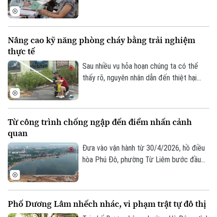
BHYT cho UBND các tỉnh, thành phố giai
đoạn 2026-2030. Theo quyết định, tỷ lệ
bao phủ BHYT toàn quốc được giao tăng
Nâng cao kỹ năng phòng cháy bằng trải nghiệm
dần qua từng năm. Năm 2026, nhiều địa
thực tế
phương được giao chỉ tiêu ở mức cao
như Hà Nội đạt 96,25%, TP Hồ Chí Minh
Sau nhiều vụ hỏa hoạn chúng ta có thể
đạt 96%. Đến năm 2030, tất cả các tỉnh,
thấy rõ, nguyên nhân dẫn đến thiệt hại
thành phố đều phải hoàn thành mục tiêu
nghiêm trọng là do người dân thiếu kỹ
bao phủ BHYT 100%.
năng thoát nạn, sơ cứu và xử lý tình huống
ban đầu. Chính vì vậy, nhiều địa phương
Từ công trình chống ngập đến điểm nhấn cảnh
trên địa bàn Hà Nội đang đổi mới cách
quan
tuyên truyền phòng cháy, chữa cháy, từ
nghe phổ biến sang trực tiếp trải nghiệm,
Đưa vào vận hành từ 30/4/2026, hồ điều
thực hành.
hòa Phú Đô, phường Từ Liêm bước đầu
đã phát huy hiệu quả trong việc điều tiết
nước, góp phần giảm tình trạng ngập úng
tại khu vực phía Tây Thủ đô.
Phố Dương Lâm nhếch nhác, vi phạm trật tự đô thị