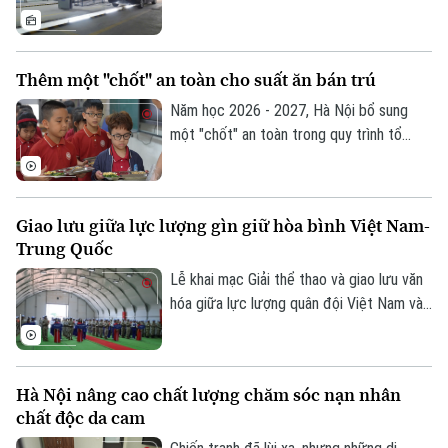
Thông tư 30/2026 của Bộ Xây dựng. Việc
tích hợp giấy tờ trên VNeID, VNeTraffic
và sử dụng dữ liệu điện tử không chỉ giúp
Thêm một "chốt" an toàn cho suất ăn bán trú
giảm hồ sơ giấy mà còn rút ngắn thời gian
làm thủ tục, mang lại nhiều thuận lợi cho
Năm học 2026 - 2027, Hà Nội bổ sung
người dân và doanh nghiệp.
một "chốt" an toàn trong quy trình tổ
chức bữa ăn học đường. Trong đó, UBND
cấp xã giữ vai trò trung tâm trong việc
khảo sát, xây dựng phương án và lựa chọn
Giao lưu giữa lực lượng gìn giữ hòa bình Việt Nam-
đơn vị cung cấp suất ăn, nhằm tăng
Trung Quốc
cường công khai, minh bạch và kiểm soát
chặt chẽ chất lượng bữa ăn học đường.
Lễ khai mạc Giải thể thao và giao lưu văn
hóa giữa lực lượng quân đội Việt Nam và
Trung Quốc đang thực hiện nhiệm vụ gìn
giữ hòa bình Liên hợp quốc đã diễn ra tại
khu vực đóng quân của Đội Công binh số
Hà Nội nâng cao chất lượng chăm sóc nạn nhân
4 Việt Nam ở Phái bộ An ninh lâm thời
chất độc da cam
Liên hợp quốc UNISFA khu vực Abyei.