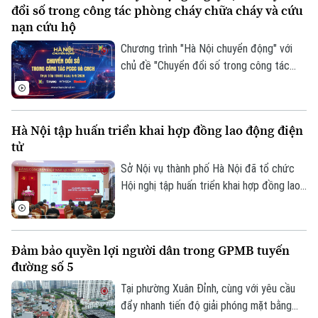
đổi số trong công tác phòng cháy chữa cháy và cứu
nạn cứu hộ
Chương trình "Hà Nội chuyển động" với
chủ đề "Chuyển đổi số trong công tác
phòng cháy chữa cháy và cứu nạn cứu hộ"
sẽ phát sóng trực tiếp trên các nền tảng
của Cơ quan Báo và phát thanh, truyền
Hà Nội tập huấn triển khai hợp đồng lao động điện
hình Hà Nội vào 19h hôm nay, ngày 5/8.
tử
Sở Nội vụ thành phố Hà Nội đã tổ chức
Hội nghị tập huấn triển khai hợp đồng lao
động điện tử trên địa bàn thành phố, với
sự tham, gia của đại diện Cục Tiền lương
và Bảo hiểm xã hội, Bộ Nội vụ; Tập đoàn
Đảm bảo quyền lợi người dân trong GPMB tuyến
Bưu chính Viễn thông Việt Nam VNPT
đường số 5
cùng đông đảo doanh nghiệp trên địa bàn.
Tại phường Xuân Đỉnh, cùng với yêu cầu
đẩy nhanh tiến độ giải phóng mặt bằng