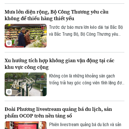
Mưa lớn diện rộng, Bộ Công Thương yêu cầu
không để thiếu hàng thiết yếu
Trước dự báo mưa lớn kéo dài tại Bắc Bộ
và Bắc Trung Bộ, Bộ Công Thương yêu
cầu toàn ngành chủ động ứng phó, bảo
đảm an toàn hồ chứa thủy điện, cung ứng
hàng hóa thiết yếu và xử lý nghiêm tình
Xu hướng tích hợp không gian vận động tại các
trạng đầu cơ, tăng giá trong thiên tai.
khu vực công cộng
Không còn là những khoảng sân gạch
trống trải hay góc công viên tĩnh lặng đơn
điệu, các không gian công cộng tại Thủ
đô đang trải qua cuộc dịch chuyển mạnh
mẽ, khi tích hợp đa dạng tiện ích vận
Đoài Phương livestream quảng bá du lịch, sản
động thể thao.
phẩm OCOP trên nền tảng số
Phiên livestream quảng bá du lịch và sản