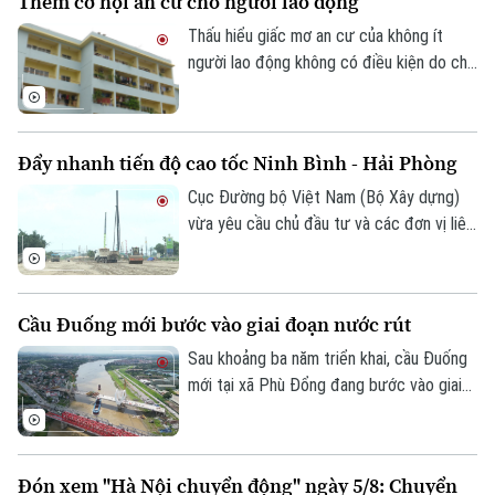
Thêm cơ hội an cư cho người lao động
phạt gần 243 triệu đồng, tạm giữ 8
phương tiện.
Thấu hiểu giấc mơ an cư của không ít
người lao động không có điều kiện do chi
phí sinh hoạt đắt đỏ, thời gian qua, các
cấp chính quyền, tổ chức công đoàn và
doanh nghiệp đã triển khai nhiều chính
Đẩy nhanh tiến độ cao tốc Ninh Bình - Hải Phòng
sách, chương trình hỗ trợ về nhà ở, góp
phần từng bước hiện thực hóa ước mơ an
Cục Đường bộ Việt Nam (Bộ Xây dựng)
cư của người lao động.
vừa yêu cầu chủ đầu tư và các đơn vị liên
quan đẩy nhanh tiến độ dự án cao tốc
Ninh Bình - Hải Phòng đoạn qua tỉnh Ninh
Bình, đồng thời chủ động tìm nguồn vật
Cầu Đuống mới bước vào giai đoạn nước rút
liệu thay thế nhằm tránh nguy cơ chậm
tiến độ trong giai đoạn nước rút.
Sau khoảng ba năm triển khai, cầu Đuống
mới tại xã Phù Đổng đang bước vào giai
đoạn thi công quyết định khi nhịp chính
vượt sông chuẩn bị hợp long.
Đón xem "Hà Nội chuyển động" ngày 5/8: Chuyển