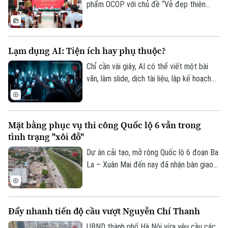
phẩm OCOP với chủ đề “Vẻ đẹp thiên
nhiên và không gian văn hóa xứ Đoài”
được UBND xã Đoài Phương tổ chức vào
20 giờ tối nay, ngày 5/8 trên các nền tảng
Lạm dụng AI: Tiện ích hay phụ thuộc?
số của địa phương.
Chỉ cần vài giây, AI có thể viết một bài
văn, làm slide, dịch tài liệu, lập kế hoạch
du lịch, thậm chí tư vấn tâm lý hay đưa ra
lời khuyên trong cuộc sống. Thế nhưng,
khi mọi câu hỏi đều dành cho AI, liệu
Mặt bằng phục vụ thi công Quốc lộ 6 vẫn trong
chúng ta có đang dần đánh mất khả năng
tình trạng "xôi đỗ"
tự tư duy? AI giúp con người thông minh
hơn hay đang khiến con người ngày càng
Dự án cải tạo, mở rộng Quốc lộ 6 đoạn Ba
phụ thuộc?
La – Xuân Mai đến nay đã nhận bàn giao
trên 105,3 hecta, đạt hơn 99,5%. Hiện chỉ
còn vướng mắc một số hộ dân thuộc
phường Yên Nghĩa và xã Xuân Mai.
Đẩy nhanh tiến độ cầu vượt Nguyễn Chí Thanh
UBND thành phố Hà Nội vừa yêu cầu các