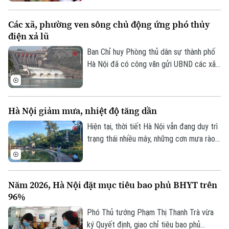
của người thợ.
nối – Hành trình trở về với ký ức gia đình".
Chương trình do bảo tàng phối hợp cùng
Các xã, phường ven sông chủ động ứng phó thủy
nhóm sinh viên ngành Quản trị truyền
điện xả lũ
thông đa phương tiện, Trường Đại học
FPT Hà Nội thực hiện.
Ban Chỉ huy Phòng thủ dân sự thành phố
Hà Nội đã có công văn gửi UBND các xã,
phường ven ba tuyến sông: Đà, Hồng,
Đuống, đề nghị tập trung triển khai các
biện pháp đảm bảo an toàn hạ du khi vận
Hà Nội giảm mưa, nhiệt độ tăng dần
hành hồ chứa thủy điện Hòa Bình.
Hiện tại, thời tiết Hà Nội vẫn đang duy trì
trạng thái nhiều mây, những cơn mưa rào
rải rác từ đêm 6/8 còn xuất hiện ở một
vài khu vực trong thành phố, nhiệt độ dao
động từ 26-28 độ, độ ẩm không khí giữ ở
Năm 2026, Hà Nội đặt mục tiêu bao phủ BHYT trên
mức cao trên 90% khiến cảm giác hơi ẩm
96%
ướt.
Phó Thủ tướng Phạm Thị Thanh Trà vừa
ký Quyết định, giao chỉ tiêu bao phủ