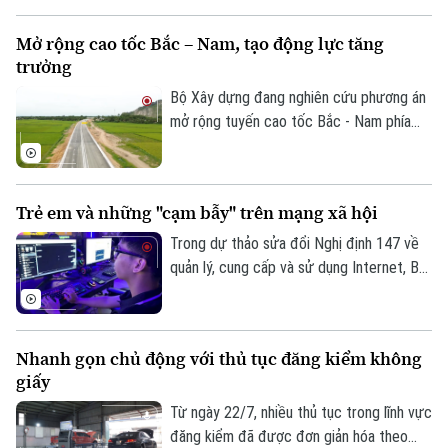
lộ 1A, tỷ lệ 1/500 thuộc Dự án đầu tư
trục không gian Quốc lộ 1A gắn với chỉnh
Điện ảnh
Mở rộng cao tốc Bắc – Nam, tạo động lực tăng
trang và tái thiết đô thị theo phương
trưởng
thức đối tác công tư (PPP), loại hợp
Thời trang
đồng Xây dựng -Chuyển giao (BT).
Bộ Xây dựng đang nghiên cứu phương án
Âm nhạc
mở rộng tuyến cao tốc Bắc - Nam phía
Đông theo quy mô hoàn chỉnh; đồng thời,
tính toán phương án huy động nguồn lực
phù hợp nhằm bảo đảm tiến độ và hiệu
Trẻ em và những "cạm bẫy" trên mạng xã hội
quả đầu tư.
Trong dự thảo sửa đổi Nghị định 147 về
quản lý, cung cấp và sử dụng Internet, Bộ
Văn hóa, Thể thao và Du lịch đề xuất
không cho phép trẻ em dưới 16 tuổi bình
luận và chia sẻ nội dung trên mạng xã hội.
Nhanh gọn chủ động với thủ tục đăng kiểm không
Liệu đây có phải là giải pháp hiệu quả để
giấy
bảo vệ trẻ em trên không gian mạng? Hay
sẽ làm hạn chế quyền tham gia của các
Từ ngày 22/7, nhiều thủ tục trong lĩnh vực
em trong môi trường số?
đăng kiểm đã được đơn giản hóa theo