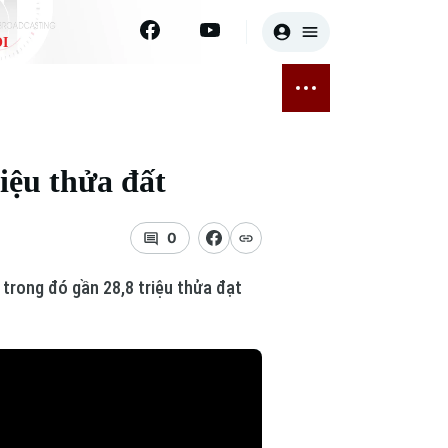
I
E
THỂ THAO
GIẢI TRÍ
ĐÃ PHÁT SÓNG
Bóng đá
Tin tức
iệu thửa đất
ỡng
Quần vợt
Sao
sức khỏe
Golf
Điện ảnh
0
Thời trang
 trong đó gần 28,8 triệu thửa đạt
Âm nhạc