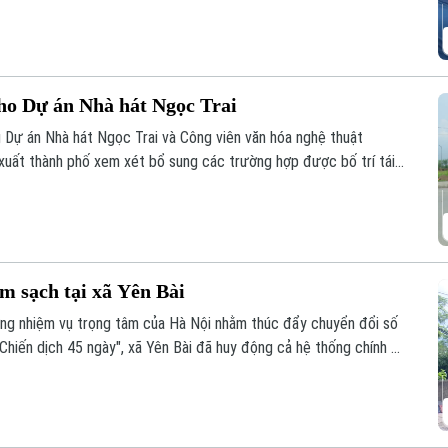
cho Dự án Nhà hát Ngọc Trai
 Dự án Nhà hát Ngọc Trai và Công viên văn hóa nghệ thuật
ất thành phố xem xét bổ sung các trường hợp được bố trí tái
được kỳ vọng sẽ góp phần tháo gỡ những vướng mắc trong công
m sạch tại xã Yên Bài
ững nhiệm vụ trọng tâm của Hà Nội nhằm thúc đẩy chuyển đổi số
Chiến dịch 45 ngày", xã Yên Bài đã huy động cả hệ thống chính trị
 đai trên địa bàn.