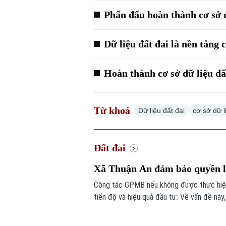
Phấn đấu hoàn thành cơ sở d
Dữ liệu đất đai là nền tảng
Hoàn thành cơ sở dữ liệu đ
Từ khoá
Dữ liệu đất đai
cơ sở dữ l
Đất đai
Xã Thuận An đảm bảo quyền l
Công tác GPMB nếu không được thực hiện
tiến độ và hiệu quả đầu tư. Về vấn đề này,
quả trong công tác giải phóng mặt bằng t
được niềm tin trong nhân dân.