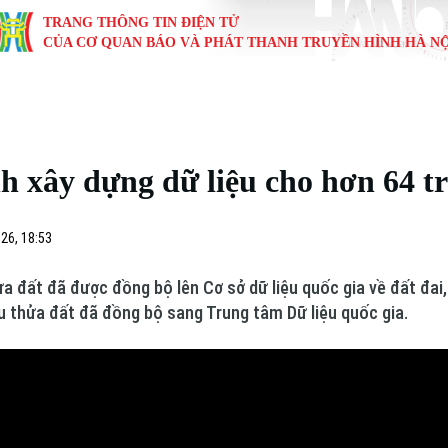
TRANG THÔNG TIN ĐIỆN TỬ
CỦA CƠ QUAN BÁO VÀ PHÁT THANH TRUYỀN HÌNH HÀ NỘ
KINH TẾ
NHÀ ĐẤT
TÀU VÀ XE
GIÁO DỤC
VĂN HÓA
SỨC KHỎ
i
Tin tức
Tin tức
Ô tô
Tin tức
Tin tức
Y tế
 xây dựng dữ liệu cho hơn 64 tr
ự
Cafe sáng
Đầu tư
Tàu
Tuyển sinh
Làng nghề
Dinh dư
Nội
Tài chính Ngân hàng
Căn hộ
Xe máy
Hướng nghiệp
Di tích
Tư vấn 
26, 18:53
iệt 4 phương
Doanh nghiệp
Đất đai
Thị trường
ửa đất đã được đồng bộ lên Cơ sở dữ liệu quốc gia về đất đai,
ệu thửa đất đã đồng bộ sang Trung tâm Dữ liệu quốc gia.
Kinh nghiệm
Đánh giá