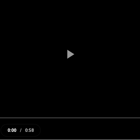
Play
Video
0:00
/
0:58
e
Current
Duration