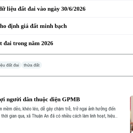
ữ liệu đất đai vào ngày 30/6/2026
 cho định giá đất minh bạch
ất đai trong năm 2026
iệu đất đai
thửa đất
ợi người dân thuộc diện GPMB
 mềm dẻo, khéo léo, dễ gây chậm trễ, trở ngại ảnh hưởng đến
 thời gian qua, xã Thuận An đã có nhiều cách làm linh hoạt, hiệu
rên địa bàn, không chỉ đẩy nhanh tiến độ các dự án mà còn tạo