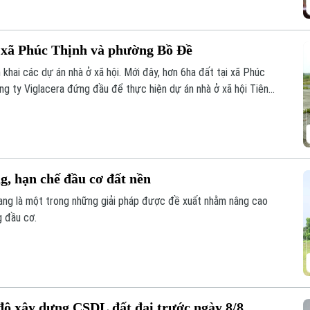
 xã Phúc Thịnh và phường Bồ Đề
 khai các dự án nhà ở xã hội. Mới đây, hơn 6ha đất tại xã Phúc
ng ty Viglacera đứng đầu để thực hiện dự án nhà ở xã hội Tiên
phường Bồ Đề cũng được giao để triển khai dự án nhà ở xã hội
g, hạn chế đầu cơ đất nền
đang là một trong những giải pháp được đề xuất nhằm nâng cao
g đầu cơ.
 độ xây dựng CSDL đất đai trước ngày 8/8