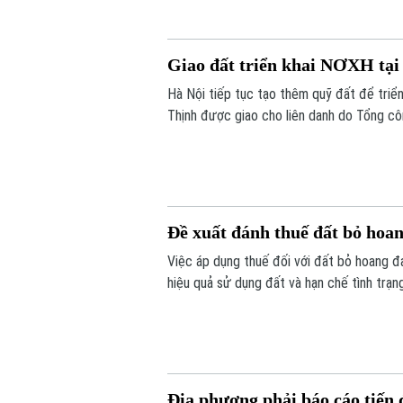
Giao đất triển khai NƠXH tại
Hà Nội tiếp tục tạo thêm quỹ đất để triển
Thịnh được giao cho liên danh do Tổng cô
Dương 1. Cùng với đó, gần 1,2ha đất tại 
HH5 Long Biên.
Đề xuất đánh thuế đất bỏ hoan
Việc áp dụng thuế đối với đất bỏ hoang 
hiệu quả sử dụng đất và hạn chế tình trạn
Địa phương phải báo cáo tiến