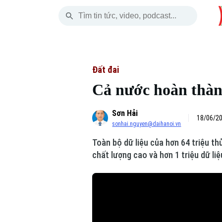
Thứ Bảy
THỜI SỰ
HÀ NỘI
THẾ GIỚI
08 Tháng 08, 2026
Hà Nội
Nhịp sống Hà Nộ
Tin tức
Đất đai
Cả nước hoàn thành
Chính trị
Người Hà Nội
Quân s
Sơn Hải
Xã hội
Khoảnh khắc Hà 
Hồ sơ
18/06/20
sonhai.nguyen@daihanoi.vn
An ninh trật tự
Ẩm thực
Người V
Toàn bộ dữ liệu của hơn 64 triệu th
chất lượng cao và hơn 1 triệu dữ li
Công nghệ
Skip Ad