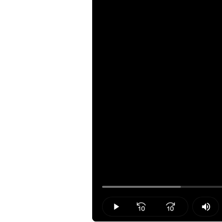
Loaded
:
17.04%
Play
Mut