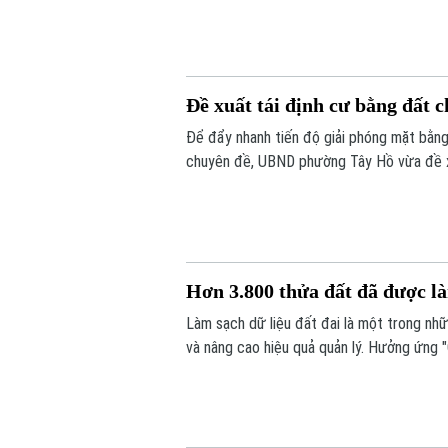
Đề xuất tái định cư bằng đất 
Để đẩy nhanh tiến độ giải phóng mặt bằng
chuyên đề, UBND phường Tây Hồ vừa đề xu
định cư bằng đất tại khu Thư Lâm. Đây 
tác bồi thường, hỗ trợ và tái định cư.
Hơn 3.800 thửa đất đã được là
Làm sạch dữ liệu đất đai là một trong nh
và nâng cao hiệu quả quản lý. Hưởng ứng "
vào cuộc, từng bước chuẩn hóa dữ liệu đất