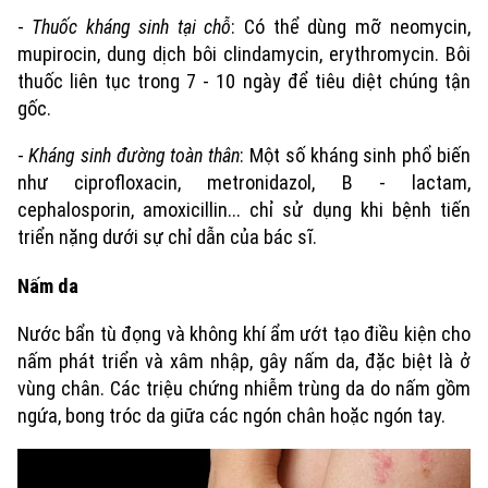
Đã phát sóng
-
Thuốc kháng sinh tại chỗ
: Có thể dùng mỡ neomycin,
Golf
Sao
mupirocin, dung dịch bôi clindamycin, erythromycin. Bôi
thuốc liên tục trong 7 - 10 ngày để tiêu diệt chúng tận
Điện ảnh
gốc.
Thời trang
-
Kháng sinh đường toàn thân
: Một số kháng sinh phổ biến
như ciprofloxacin, metronidazol, B - lactam,
Âm nhạc
cephalosporin, amoxicillin... chỉ sử dụng khi bệnh tiến
triển nặng dưới sự chỉ dẫn của bác sĩ.
Nấm da
Nước bẩn tù đọng và không khí ẩm ướt tạo điều kiện cho
nấm phát triển và xâm nhập, gây nấm da, đặc biệt là ở
vùng chân. Các triệu chứng nhiễm trùng da do nấm gồm
ngứa, bong tróc da giữa các ngón chân hoặc ngón tay.