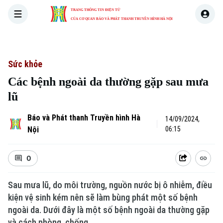
TRANG THÔNG TIN ĐIỆN TỬ
CỦA CƠ QUAN BÁO VÀ PHÁT THANH TRUYỀN HÌNH HÀ NỘI
THỜI SỰ
HÀ NỘI
THẾ GIỚI
KINH TẾ
NHÀ ĐẤT
Sức khỏe
Các bệnh ngoài da thường gặp sau mưa
lũ
Báo và Phát thanh Truyền hình Hà
14/09/2024,
Nội
06:15
0
Sau mưa lũ, do môi trường, nguồn nước bị ô nhiễm, điều
kiện vệ sinh kém nên sẽ làm bùng phát một số bệnh
ngoài da. Dưới đây là một số bệnh ngoài da thường gặp
và cách phòng, chống.