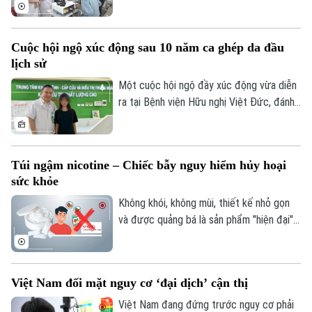
triển là một nguồn lực quan trọng để nâng
cao chất lượng dịch vụ y tế và bảo đảm
mọi người dân được tiếp cận chăm sóc
Cuộc hội ngộ xúc động sau 10 năm ca ghép da đầu
sức khỏe công bằng, bền vững. Trong lĩnh
lịch sử
vực chăm sóc mắt và phòng chống mù
lòa, Orbis - tổ chức phi chính phủ quốc tế
Một cuộc hội ngộ đầy xúc động vừa diễn
- đã đồng hành với ngành mắt Việt Nam
ra tại Bệnh viện Hữu nghị Việt Đức, đánh
suốt 30 năm.
dấu mốc 10 năm sau ca vi phẫu ghép da
đầu lịch sử cho một bệnh nhi mới 2 tuổi.
Túi ngậm nicotine – Chiếc bẫy nguy hiểm hủy hoại
sức khỏe
Không khói, không mùi, thiết kế nhỏ gọn
và được quảng bá là sản phẩm "hiện đại",
túi ngậm nicotine đang xuất hiện ngày
càng nhiều trên thị trường. Tuy nhiên,
đằng sau vẻ ngoài tưởng như vô hại ấy là
Việt Nam đối mặt nguy cơ ‘đại dịch’ cận thị
những cảnh báo về nguy cơ gây nghiện
cực mạnh, những hệ lụy với sức khỏe và
Việt Nam đang đứng trước nguy cơ phải