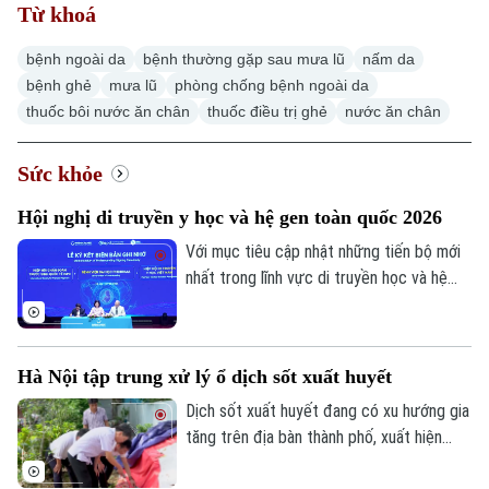
Từ khoá
bệnh ngoài da
bệnh thường gặp sau mưa lũ
nấm da
bệnh ghẻ
mưa lũ
phòng chống bệnh ngoài da
thuốc bôi nước ăn chân
thuốc điều trị ghẻ
nước ăn chân
Sức khỏe
Hội nghị di truyền y học và hệ gen toàn quốc 2026
Với mục tiêu cập nhật những tiến bộ mới
nhất trong lĩnh vực di truyền học và hệ
gen, Hội Di truyền Y học Việt Nam phối
hợp cùng Đại học Phenikaa tổ chức Hội
nghị Di truyền Y học và Hệ gen toàn quốc
Hà Nội tập trung xử lý ổ dịch sốt xuất huyết
2026 với chủ đề "Hệ gen, Di truyền Y học
và các tiến bộ trong chẩn đoán, phòng và
Dịch sốt xuất huyết đang có xu hướng gia
điều trị bệnh".
tăng trên địa bàn thành phố, xuất hiện
một số ổ dịch diễn biến phức tạp. Sở Y tế