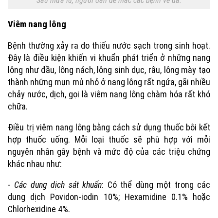
Sau mưa lũ, người dân dễ mắc các bệnh về da.
An ninh trật tự
Khoảnh khắc Hà Nội
Quân sự
Viêm nang lông
Tin tức
Nhà đất
Công nghệ
Ẩm thực
Hồ sơ
Bệnh thường xảy ra do thiếu nước sạch trong sinh hoạt.
Cafe sáng
Tin tức
Tàu và Xe
Đây là điều kiện khiến vi khuẩn phát triển ở những nang
Người Việt 4 phương
Tài chính Ngân hàng
lông như đầu, lông nách, lông sinh dục, râu, lông mày tạo
Đầu tư
Ô tô
Giáo dục
thành những mụn mủ nhỏ ở nang lông rất ngứa, gãi nhiều
Doanh nghiệp
chảy nước, dịch, gọi là viêm nang lông chàm hóa rất khó
Căn hộ
Tàu
chữa.
Tin tức
Văn hóa
Đất đai
Xe máy
Điều trị viêm nang lông bằng cách sử dụng thuốc bôi kết
Tuyển sinh
Tin tức
Sức khỏe
hợp thuốc uống. Mỗi loại thuốc sẽ phù hợp với mỗi
Kinh nghiệm
Thị trường
nguyên nhân gây bệnh và mức độ của các triệu chứng
Hướng nghiệp
Làng nghề
Y tế
khác nhau như:
Thể thao
Đánh giá
Di tích
-
Các dung dịch sát khuẩn
: Có thể dùng một trong các
Dinh dưỡng
Bóng đá
Giải trí
dung dịch Povidon-iodin 10%; Hexamidine 0.1% hoặc
Tư vấn sức khỏe
Chlorhexidine 4%.
Quần vợt
Tin tức