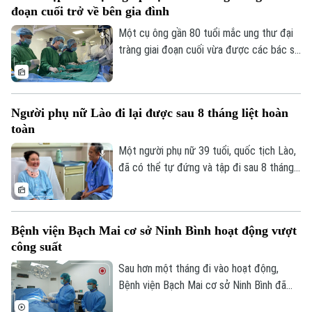
đoạn cuối trở về bên gia đình
được xem là giải pháp quan trọng để ngăn
chặn dịch lây lan.
Một cụ ông gần 80 tuổi mắc ung thư đại
tràng giai đoạn cuối vừa được các bác sĩ
Bệnh viện Thanh Nhàn can thiệp nút mạch
cầm máu thành công, giúp kiểm soát biến
chứng nguy kịch và trở về nhà trong
Người phụ nữ Lào đi lại được sau 8 tháng liệt hoàn
những ngày cuối đời.
toàn
Một người phụ nữ 39 tuổi, quốc tịch Lào,
đã có thể tự đứng và tập đi sau 8 tháng
liệt hoàn toàn hai chân nhờ ca vi phẫu giải
ép tủy cổ thành công tại Bệnh viện Bạch
Mai.
Bệnh viện Bạch Mai cơ sở Ninh Bình hoạt động vượt
công suất
Sau hơn một tháng đi vào hoạt động,
Bệnh viện Bạch Mai cơ sở Ninh Bình đã
vượt 100% công suất giường bệnh, nhiều