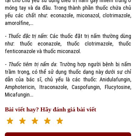
tại chỗ chủ yếu sử dụng điều trị nấm gây nhiễm trùng ở
móng tay và da đầu. Trong thành phần thuốc chứa chủ
yếu các chất như: econazole, miconazol, clotrimazole,
amorolfine,...
-
Thuốc đặc trị nấm
: Các thuốc đặt trị nấm thường dùng
như: thuốc econazole, thuốc clotrimazole, thuốc
fenticonazole và thuốc miconazol.
-
Thuốc tiêm trị nấm da
: Trường hợp người bệnh bị nấm
trầm trọng, có thể sử dụng thuốc dạng này dưới sự chỉ
dẫn của bác sĩ, chủ yếu là các thuốc: Anidulafungin,
Amphotericin, Itraconazole, Caspofungin, Flucytosine,
Theo dõi Hà Nội On
Micafungin...
Bài viết hay? Hãy đánh giá bài viết