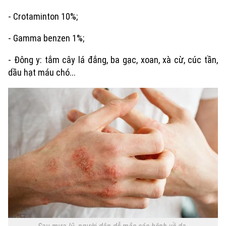
- Crotaminton 10%;
- Gamma benzen 1%;
- Đông y: tắm cây lá đắng, ba gạc, xoan, xà cừ, cúc tần,
dầu hạt máu chó...
Chuyên mục
Thời sự
Hà Nội
Hà Nội
Chính trị
Nhịp sống Hà Nội
Thế giới
Xã hội
Người Hà Nội
Tin tức
Kinh tế