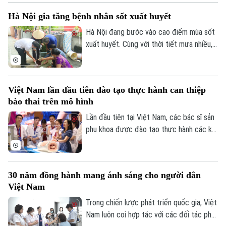
chuyên gia trong nước và quốc tế nhấn
Hà Nội gia tăng bệnh nhân sốt xuất huyết
mạnh tại Hội thảo quốc tế "Y học bào
thai: Từ chẩn đoán trước sinh đến điều trị
Hà Nội đang bước vào cao điểm mùa sốt
can thiệp bào thai đa chuyên ngành", diễn
xuất huyết. Cùng với thời tiết mưa nhiều,
ra chiều 7/8 tại Hà Nội.
việc học sinh, sinh viên trở lại Thủ đô
chuẩn bị năm học mới khiến nguy cơ dịch
bệnh gia tăng nếu mỗi gia đình và cộng
Việt Nam lần đầu tiên đào tạo thực hành can thiệp
đồng không chủ động thực hiện các biện
bào thai trên mô hình
pháp phòng, chống.
Lần đầu tiên tại Việt Nam, các bác sĩ sản
phụ khoa được đào tạo thực hành các kỹ
thuật can thiệp bào thai trên hệ thống mô
hình mô phỏng hiện đại dưới sự hướng dẫn
trực tiếp của các chuyên gia hàng đầu
30 năm đồng hành mang ánh sáng cho người dân
thế giới. Hoạt động diễn ra trong khuôn
Việt Nam
khổ Hội thảo Quốc tế về Y học bào thai
2026.
Trong chiến lược phát triển quốc gia, Việt
Nam luôn coi hợp tác với các đối tác phát