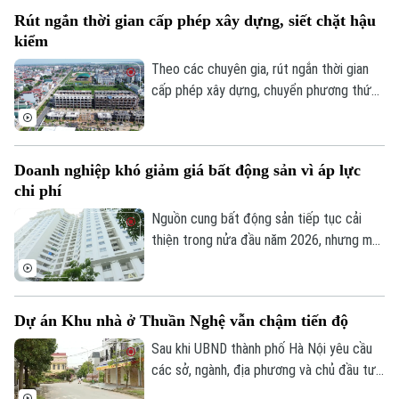
được xác định là nhà ở xã hội, doanh
Rút ngắn thời gian cấp phép xây dựng, siết chặt hậu
nghiệp sẽ được tự động miễn các thủ tục
kiểm
này để làm thủ tục giao đất.
Theo các chuyên gia, rút ngắn thời gian
cấp phép xây dựng, chuyển phương thức
quản lý từ “tiền kiểm” sang “hậu kiểm” sẽ
Theo dõi Hà Nội On
góp phần nâng cao hiệu lực, hiệu quả quản
lý nhà nước trong lĩnh vực xây dựng.
Doanh nghiệp khó giảm giá bất động sản vì áp lực
chi phí
Nguồn cung bất động sản tiếp tục cải
thiện trong nửa đầu năm 2026, nhưng mặt
bằng giá vẫn neo cao. Chi phí đất, xây
dựng, vốn và các nghĩa vụ tài chính gia
tăng khiến doanh nghiệp không còn nhiều
Dự án Khu nhà ở Thuần Nghệ vẫn chậm tiến độ
dư địa giảm giá bán.
Sau khi UBND thành phố Hà Nội yêu cầu
các sở, ngành, địa phương và chủ đầu tư
khẩn trương xử lý gần 300 dự án chậm