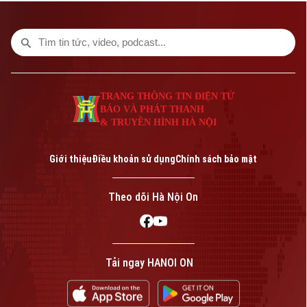
tịch UBND Thành phố, với cơ chế "làn
xanh" thủ tục giúp cởi trói pháp lý và kích
hoạt nguồn cung cho thị trường.
TRANG THÔNG TIN ĐIỆN TỬ
BÁO VÀ PHÁT THANH
& TRUYỀN HÌNH HÀ NỘI
Giới thiệu
Điều khoản sử dụng
Chính sách bảo mật
Theo dõi Hà Nội On
Tải ngay HANOI ON