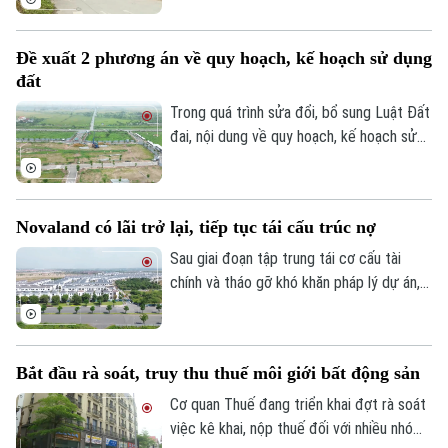
triển khai, nhiều dự án tồn tại kéo dài
nhiều năm đang được rà soát để xác định
Đề xuất 2 phương án về quy hoạch, kế hoạch sử dụng
rõ trách nhiệm và có phương án xử lý dứt
đất
điểm. Khu nhà ở Thuần Nghệ tại thị xã Sơn
Tây là một trong những dự án nằm trong
Trong quá trình sửa đổi, bổ sung Luật Đất
danh sách này.
đai, nội dung về quy hoạch, kế hoạch sử
dụng đất đang được đề xuất điều chỉnh
theo hướng tinh gọn, đồng bộ với mô hình
chính quyền địa phương hai cấp, đồng thời
Novaland có lãi trở lại, tiếp tục tái cấu trúc nợ
tạo thuận lợi hơn cho đầu tư và khai thác
hiệu quả nguồn lực đất đai.
Sau giai đoạn tập trung tái cơ cấu tài
chính và tháo gỡ khó khăn pháp lý dự án,
Tập đoàn Novaland ghi nhận kết quả kinh
doanh tích cực khi có lãi trở lại. Doanh
nghiệp cũng tiếp tục triển khai các giải
Bắt đầu rà soát, truy thu thuế môi giới bất động sản
pháp xử lý nợ, tạo nền tảng cho quá trình
phục hồi trong thời gian tới.
Cơ quan Thuế đang triển khai đợt rà soát
việc kê khai, nộp thuế đối với nhiều nhóm