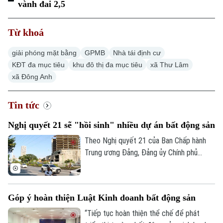
vành đai 2,5
Từ khoá
giải phóng mặt bằng
GPMB
Nhà tái định cư
KĐT đa mục tiêu
khu đô thị đa mục tiêu
xã Thư Lâm
xã Đông Anh
Tin tức
Nghị quyết 21 sẽ "hồi sinh" nhiều dự án bất động sản
Theo Nghị quyết 21 của Ban Chấp hành
Trung ương Đảng, Đảng ủy Chính phủ
được giao xây dựng và trình Quốc hội nghị
quyết thí điểm cơ chế Nhà nước mua lại
các dự án nhà ở thương mại mà chủ đầu
Góp ý hoàn thiện Luật Kinh doanh bất động sản
tư không còn khả năng thực hiện. Nếu
được thông qua, đây được kỳ vọng sẽ
“Tiếp tục hoàn thiện thể chế để phát