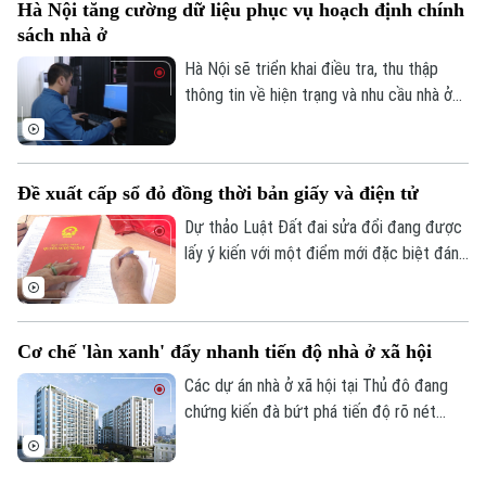
Hà Nội tăng cường dữ liệu phục vụ hoạch định chính
Bản quyền thuộc về Cơ quan Báo và Phát thanh Truyền hình Hà Nội Giấy
đất.
phép số: Số 63/GP-TTDT, cấp ngày 10/05/2023
sách nhà ở
Hà Nội sẽ triển khai điều tra, thu thập
TRANG THÔNG TIN ĐIỆN TỬ
thông tin về hiện trạng và nhu cầu nhà ở
CỦA CƠ QUAN BÁO VÀ PHÁT THANH TRUYỀN HÌNH HÀ NỘI
trên toàn bộ các xã, phường giai đoạn
Số 3-5 Huỳnh Thúc Kháng-Phường Láng-Hà Nội
2026-2030. Dữ liệu thu thập sẽ là cơ sở
để đánh giá kết quả phát triển nhà ở, xây
Giám đốc: VŨ MINH TUẤN
Đề xuất cấp sổ đỏ đồng thời bản giấy và điện tử
dựng kế hoạch cho các năm tiếp theo và
Phó Giám đốc: Nguyễn Kim Khiêm, Nguyễn Minh Đức, Nguyễn Thành Lợi
hoàn thiện cơ sở dữ liệu về nhà ở, thị
Dự thảo Luật Đất đai sửa đổi đang được
trường bất động sản.
lấy ý kiến với một điểm mới đặc biệt đáng
chú ý: đề xuất cấp sổ đỏ đồng thời dưới
cả hai hình thức bản giấy và bản điện tử.
Đây là bước tiến quan trọng trong chuyển
Cơ chế 'làn xanh' đẩy nhanh tiến độ nhà ở xã hội
đổi số, giúp người dân thuận tiện hơn
trong quản lý và giao dịch.
Các dự án nhà ở xã hội tại Thủ đô đang
chứng kiến đà bứt phá tiến độ rõ nét
chưa từng có. Đứng sau làn sóng tăng
tốc này là cú hích từ Chỉ thị 16 của Chủ