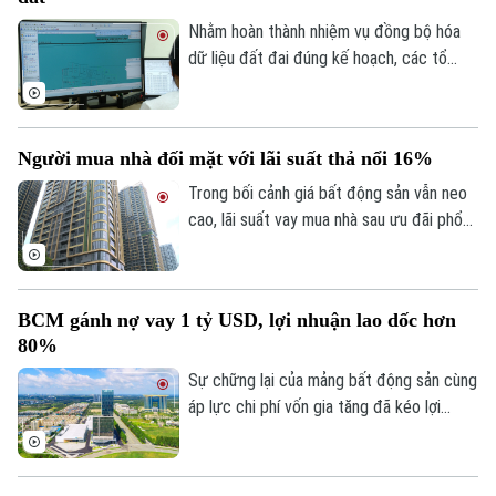
Tư vấn sức khỏe
Nhằm hoàn thành nhiệm vụ đồng bộ hóa
Quần vợt
Tin tức
Đã phát sóng
dữ liệu đất đai đúng kế hoạch, các tổ
công tác luôn tìm các phương án để
Golf
Sao
chỉnh lý, cập nhật dữ liệu đất đai đảm bảo
theo đúng yêu cầu, trong đó, việc chỉnh lý
Điện ảnh
Người mua nhà đối mặt với lãi suất thả nổi 16%
từng tờ bản đồ thay vì chỉnh lý từng thửa
đất như trước đây đã và đang được xem
Trong bối cảnh giá bất động sản vẫn neo
Thời trang
là giải pháp tối ưu.
cao, lãi suất vay mua nhà sau ưu đãi phổ
biến 13-15% một năm, tăng mạnh so với
Âm nhạc
năm ngoái đã tạo áp lực lớn lên thanh
khoản.
BCM gánh nợ vay 1 tỷ USD, lợi nhuận lao dốc hơn
80%
Sự chững lại của mảng bất động sản cùng
áp lực chi phí vốn gia tăng đã kéo lợi
nhuận nửa đầu năm 2026 của Tập đoàn
Đầu tư và Phát triển Công nghiệp
Becamex giảm hơn 80%. Trong bối cảnh