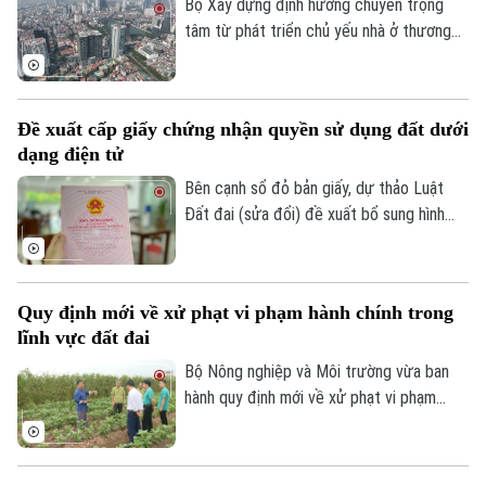
Bộ Xây dựng định hướng chuyển trọng
tâm từ phát triển chủ yếu nhà ở thương
mại sang phát triển đồng thời nhà ở
thương mại và nhà ở cho thuê. Trong đó,
nhà ở cho thuê được xác định là phân
Đề xuất cấp giấy chứng nhận quyền sử dụng đất dưới
khúc chiến lược, dài hạn, nhằm đáp ứng
dạng điện tử
nhu cầu của đa số người dân và góp phần
ổn định thị trường bất động sản.
Bên cạnh sổ đỏ bản giấy, dự thảo Luật
Đất đai (sửa đổi) đề xuất bổ sung hình
thức sổ đỏ điện tử có giá trị pháp lý
tương đương, góp phần thúc đẩy chuyển
đổi số trong quản lý đất đai.
Quy định mới về xử phạt vi phạm hành chính trong
lĩnh vực đất đai
Bộ Nông nghiệp và Môi trường vừa ban
hành quy định mới về xử phạt vi phạm
hành chính trong lĩnh vực đất đai, trong
đó tăng mạnh mức xử phạt đối với nhiều
hành vi tự ý chuyển mục đích sử dụng