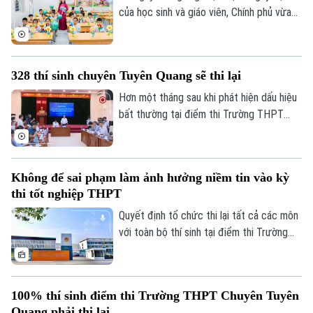
của học sinh và giáo viên, Chính phủ vừa
ban hành kế hoạch yêu cầu các bộ, ngành,
địa phương tập trung cao độ chuẩn bị mọi
điều kiện, từ đội ngũ giáo viên, cơ sở vật
328 thí sinh chuyên Tuyên Quang sẽ thi lại
chất đến sách giáo khoa, bảo đảm không
học sinh nào bị bỏ lại phía sau.
Hơn một tháng sau khi phát hiện dấu hiệu
bất thường tại điểm thi Trường THPT
Chuyên Tuyên Quang, Bộ Giáo dục và Đào
tạo đã công bố phương án xử lý.
Không để sai phạm làm ảnh hưởng niềm tin vào kỳ
thi tốt nghiệp THPT
Quyết định tổ chức thi lại tất cả các môn
với toàn bộ thí sinh tại điểm thi Trường
THPT chuyên Tuyên Quang được đưa ra
trên cơ sở kết quả điều tra ban đầu của
Bộ Công an, ý kiến của các cơ quan liên
100% thí sinh điểm thi Trường THPT Chuyên Tuyên
quan và quy chế thi hiện hành, nhằm bảo
Quang phải thi lại