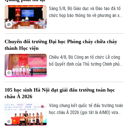
đảm sự công bằng, minh bạch của kỳ thi
tốt nghiệp THPT, đồng thời bảo vệ quyền
Sáng 5/8, Bộ Giáo dục và Đào tạo đã tổ
lợi của các thí sinh và giữ vững niềm tin
chức họp báo thông tin về phương án xử
của xã hội đối với kỳ thi.
lý đối với thí sinh tại điểm thi Trường
THPT Chuyên Tuyên Quang trong Kỳ thi
tốt nghiệp THPT năm 2026. Theo đó,
Chuyển đổi trường Đại học Phòng cháy chữa cháy
toàn bộ thí sinh tại điểm thi này sẽ thi lại
thành Học viện
tất cả các môn.
Chiều 4/8, Bộ Công an tổ chức Lễ công
bố Quyết định của Thủ tướng Chính phủ
Theo dõi Hà Nội On
về việc chuyển đổi Trường Đại học Phòng
cháy chữa cháy thành Học viện Phòng
cháy chữa cháy và Cứu nạn cứu hộ. Tới
105 học sinh Hà Nội đạt giải đấu trường toán học
dự và chỉ đạo buổi lễ Thượng tướng, TS
châu Á 2026
Lê Quốc Hùng, Ủy viên Trung ương Đảng,
Phó Bí thư Đảng ủy Công an Trung ương,
Vòng chung kết quốc tế đấu trường toán
Thứ trưởng Bộ Công an; GS.TS Lê Quân,
học châu Á 2026 (gọi tắt là AIMO) vừa
Thứ trưởng Bộ Giáo dục và Đào tạo.
kết thúc. Hà Nội là đơn vị có số lượng thí
sinh đạt giải nhiều nhất với 105 em. Cuộc