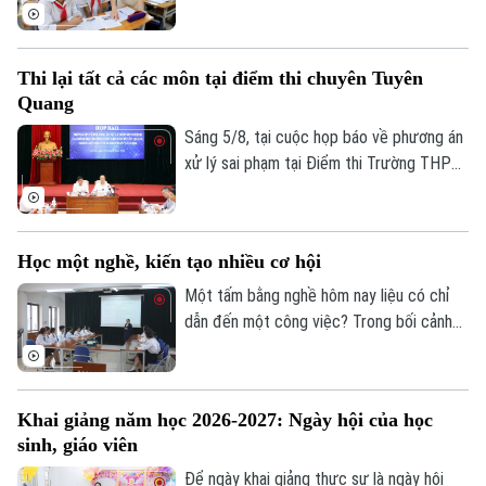
chức ngành giáo dục và đào tạo đạt trình
Di tích
độ Tiến sĩ thuộc các ngành khoa học cơ
Dinh dưỡng
Bóng đá
Giải trí
bản, kỹ thuật và công nghệ...
Thi lại tất cả các môn tại điểm thi chuyên Tuyên
Tư vấn sức khỏe
Quần vợt
Quang
Tin tức
Đã phát sóng
Sáng 5/8, tại cuộc họp báo về phương án
Golf
Sao
xử lý sai phạm tại Điểm thi Trường THPT
Chuyên Tuyên Quang, Bộ Giáo dục và Đào
Điện ảnh
tạo quyết định tổ chức thi lại tất cả các
môn đối với toàn bộ thí sinh tại điểm thi
Thời trang
Học một nghề, kiến tạo nhiều cơ hội
này. Thời gian thi lại dự kiến vào ngày 14
và 15/8.
Một tấm bằng nghề hôm nay liệu có chỉ
Âm nhạc
dẫn đến một công việc? Trong bối cảnh
thị trường lao động liên tục thay đổi, câu
trả lời đang dần khác đi. Điều doanh
nghiệp cần không chỉ là người biết làm
Khai giảng năm học 2026-2027: Ngày hội của học
nghề, mà còn là người có năng lực thích
sinh, giáo viên
ứng, học hỏi và sẵn sàng đảm nhận những
vai trò mới.
Để ngày khai giảng thực sự là ngày hội