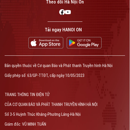
Theo dõi Hà Nội On
Tải ngay HANOI ON
Bản quyền thuộc về Cơ quan Báo và Phát thanh Truyền hình Hà Nội
Giấy phép số: 63/GP-TTĐT, cấp ngày 10/05/2023
TRANG THÔNG TIN ĐIỆN TỬ
CỦA CƠ QUAN BÁO VÀ PHÁT THANH TRUYỀN HÌNH HÀ NỘI
Số 3-5 Huỳnh Thúc Kháng-Phường Láng-Hà Nội
Giám đốc: VŨ MINH TUẤN