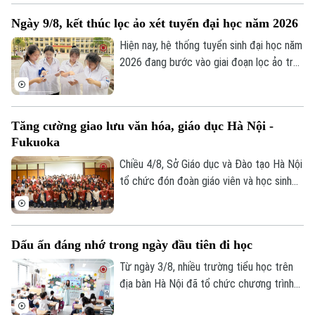
thi là sự kiện thường niên do Báo Tiền
Ngày 9/8, kết thúc lọc ảo xét tuyển đại học năm 2026
phong phối hợp với Đại học Bách Khoa Hà
Nội tổ chức.
Hiện nay, hệ thống tuyển sinh đại học năm
2026 đang bước vào giai đoạn lọc ảo trên
phạm vi toàn quốc. Việc lọc ảo được
thực hiện 6 lần theo quy trình và sẽ kết
thúc vào ngày 9/8.
Tăng cường giao lưu văn hóa, giáo dục Hà Nội -
Fukuoka
Chiều 4/8, Sở Giáo dục và Đào tạo Hà Nội
tổ chức đón đoàn giáo viên và học sinh
tỉnh Fukuoka, Nhật Bản đến học tập, tìm
hiểu văn hóa, cuộc sống của người Việt
Nam.
Dấu ấn đáng nhớ trong ngày đầu tiên đi học
Từ ngày 3/8, nhiều trường tiểu học trên
địa bàn Hà Nội đã tổ chức chương trình
đón học sinh lớp 1 trong không khí rộn