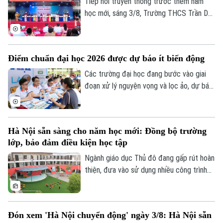
ngữ cho đến tiếp cận các bộ môn năng
Tiếp nối truyền thống trước thềm năm
khiếu hiện đại.
học mới, sáng 3/8, Trường THCS Trần Duy
Hưng, phường Yên Hòa, Hà Nội tổ chức
chương trình chào đón học sinh lớp 6 và
vinh danh những học sinh đạt thành tích
Điểm chuẩn đại học 2026 được dự báo ít biến động
xuất sắc trong kỳ thi vào lớp 10 THPT và
THPT chuyên.
Các trường đại học đang bước vào giai
đoạn xử lý nguyện vọng và lọc ảo, dự báo
điểm chuẩn năm nay đang được nhiều thí
sinh và phụ huynh đặc biệt quan tâm.
Theo nhận định của các chuyên gia và
Hà Nội sẵn sàng cho năm học mới: Đồng bộ trường
nhiều cơ sở đào tạo, điểm chuẩn đại học
lớp, bảo đảm điều kiện học tập
năm 2026 nhìn chung sẽ không có nhiều
biến động so với năm trước.
Ngành giáo dục Thủ đô đang gấp rút hoàn
thiện, đưa vào sử dụng nhiều công trình
trường học được nâng cấp, xây mới đồng
bộ trước khai giảng. Việc chủ động chuẩn
bị hạ tầng trường lớp được kỳ vọng sẽ
Đón xem 'Hà Nội chuyển động' ngày 3/8: Hà Nội sẵn
giải tỏa sức ép cho các phụ huynh, đồng