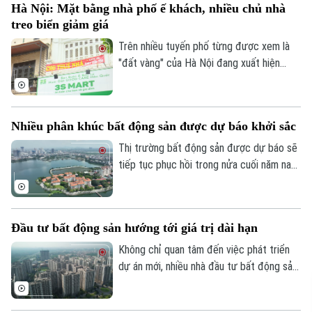
Hà Nội: Mặt bằng nhà phố ế khách, nhiều chủ nhà
vùng đô thị Hà Nội được xác định là cực
treo biển giảm giá
tăng trưởng quốc gia phía Bắc.
Trên nhiều tuyến phố từng được xem là
"đất vàng" của Hà Nội đang xuất hiện
ngày càng nhiều mặt bằng treo biển cho
thuê. Chi phí cao, sức mua suy giảm cùng
sự thay đổi trong hành vi tiêu dùng đang
Nhiều phân khúc bất động sản được dự báo khởi sắc
khiến thị trường cho thuê nhà phố bước
vào giai đoạn điều chỉnh.
Thị trường bất động sản được dự báo sẽ
tiếp tục phục hồi trong nửa cuối năm nay
nhờ nhiều động lực từ chính sách, hạ tầng
và dòng vốn đầu tư. Đáng chú ý, các
chuyên gia cho rằng thay vì một phân
Đầu tư bất động sản hướng tới giá trị dài hạn
khúc duy nhất dẫn dắt, nhiều loại hình bất
động sản sẽ cùng tăng trưởng.
Không chỉ quan tâm đến việc phát triển
dự án mới, nhiều nhà đầu tư bất động sản
trên thế giới đang chuyển hướng sang
nâng cấp và tái định vị các tài sản hiện