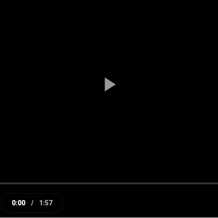
Play
Video
0:00
/
1:57
e
Current
Duration