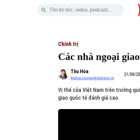
Thứ Sáu
THỜI SỰ
HÀ NỘI
THẾ GIỚI
07 Tháng 08, 2026
Hà Nội
Nhịp sống Hà Nộ
Tin tức
Chính trị
Các nhà ngoại giao
Chính trị
Người Hà Nội
Quân s
Thu Hòa
Xã hội
Khoảnh khắc Hà 
Hồ sơ
21/08/20
thuhoa.nguyen@daihanoi.vn
An ninh trật tự
Ẩm thực
Người V
Vị thế của Việt Nam trên trường qu
giao quốc tế đánh giá cao.
Công nghệ
Skip Ad