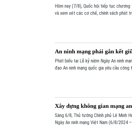
Hôm nay (7/8), Quốc hội tiếp tục chương t
và xem xét các cơ chế, chính sách phát tr
vọng tháo gỡ điểm nghẽn về thể chế, hạ tầ
bền vững.
An ninh mạng phải gắn kết giữ
Phát biểu tại Lễ kỷ niệm Ngày An ninh m
đạo An ninh mạng quốc gia yêu cầu công t
thống" và "bảo vệ con người", lấy sự an t
cho mọi chính sách.
Xây dựng không gian mạng an 
Sáng 6/8, Thủ tướng Chính phủ Lê Minh H
Ngày An ninh mạng Việt Nam (6/8/2024 – 
do Ban Chỉ đạo An ninh mạng quốc gia phố