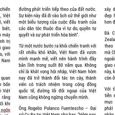
chiến
đường phát triển tiếp theo của đất nước.
xây 
Time
, Việt
Sự kiện này đã đi vào lịch sử thế giới như
đẹp h
 viết
một biểu tượng của cuộc đấu tranh của
hơn đ
 biệt,
các dân tộc thuộc địa vì tự do, quyền tự
Bà C
ộ máy
quyết và sự phát triển hòa bình”.
Zeala
nh trị
Từ một nước bước ra khỏi chiến tranh với
theo 
 giao
rất nhiều khó khăn, Việt Nam đã vươn
mà Ch
o, với
mình mạnh mẽ, viết nên hành trình đầy
ngoái
t Nam
bản lĩnh trong suốt 80 năm qua. Không
giao 
chỉ là khát vọng hội nhập, Việt Nam hôm
này, 
 quan
nay đã trở thành đối tác tin cậy, thành
còn ở
n bốn
viên có trách nhiệm trong cộng đồng
Với t
 Việt
quốc tế, đường lối đối ngoại của Việt
tiễn 
 rằng
Nam cũng không ngừng chuyển mình.
mục 
5 khi
Ông Rogelio Polanco Fuentescho – Đại
phát 
 ngôn
sứ Cu Ba tại Việt Nam cho hay: “Hôm nay,
nhập 