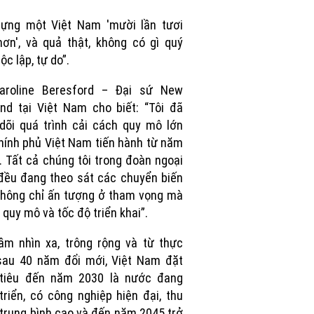
Picture
dựng một Việt Nam 'mười lần tươi
ơn', và quả thật, không có gì quý
ộc lập, tự do”.
aroline Beresford – Đại sứ New
nd tại Việt Nam cho biết: “Tôi đã
dõi quá trình cải cách quy mô lớn
ính phủ Việt Nam tiến hành từ năm
. Tất cả chúng tôi trong đoàn ngoại
đều đang theo sát các chuyển biến
không chỉ ấn tượng ở tham vọng mà
 quy mô và tốc độ triển khai”.
ầm nhìn xa, trông rộng và từ thực
sau 40 năm đổi mới, Việt Nam đặt
tiêu đến năm 2030 là nước đang
triển, có công nghiệp hiện đại, thu
trung bình cao và đến năm 2045 trở