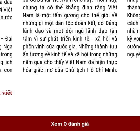
và dấu
chúng ta có thể khẳng định rằng Việt
thành
i Việt
Nam là một tấm gương cho thế giới về
Khôn
ó nước
những gì một dân tộc đoàn kết, có Đảng
cách 
lãnh đạo và một đội ngũ lãnh đạo tận
nhà n
– Đại
tâm vì sự phát triển kinh tế - xã hội và
kỳ vọ
g Nga
phồn vinh của quốc gia. Những thành tựu
cườn
 trong
ấn tượng về kinh tế và xã hội trong những
nguyê
g lịch
năm qua cho thấy Việt Nam đã hiện thực
h con
hóa giấc mơ của Chủ tịch Hồ Chí Minh:
 viết
Xem 0 đánh giá