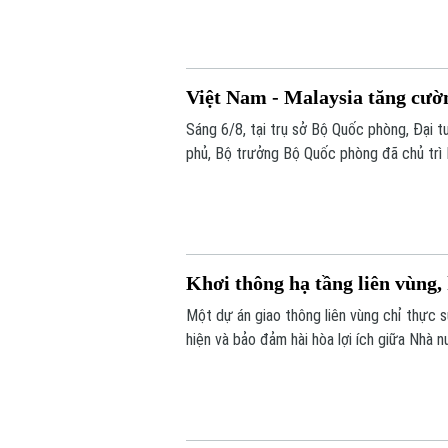
mạng nhân văn cho mỗi người”.
Việt Nam - Malaysia tăng cườ
Sáng 6/8, tại trụ sở Bộ Quốc phòng, Đại t
phủ, Bộ trưởng Bộ Quốc phòng đã chủ trì
Seri Mohamed Khaled bin Nordin.
Khơi thông hạ tầng liên vùng,
Một dự án giao thông liên vùng chỉ thực 
hiện và bảo đảm hài hòa lợi ích giữa Nhà 
Quốc hội đặt ra khi thảo luận tại tổ về D