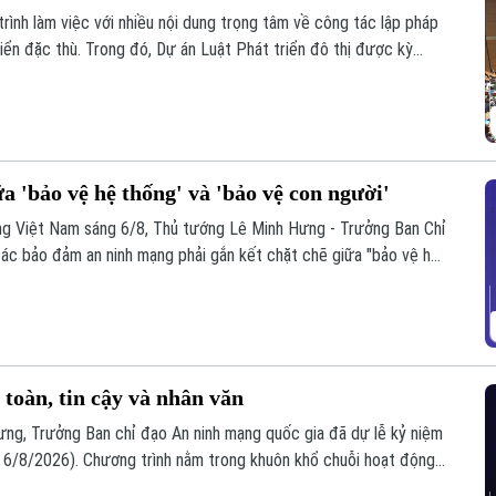
rình làm việc với nhiều nội dung trọng tâm về công tác lập pháp
iển đặc thù. Trong đó, Dự án Luật Phát triển đô thị được kỳ
ng, nguồn lực và quản trị, thúc đẩy các đô thị phát triển nhanh,
a 'bảo vệ hệ thống' và 'bảo vệ con người'
ạng Việt Nam sáng 6/8, Thủ tướng Lê Minh Hưng - Trưởng Ban Chỉ
ác bảo đảm an ninh mạng phải gắn kết chặt chẽ giữa "bảo vệ hệ
oàn, bình yên và hạnh phúc của Nhân dân làm thước đo cao nhất
toàn, tin cậy và nhân văn
ưng, Trưởng Ban chỉ đạo An ninh mạng quốc gia đã dự lễ kỷ niệm
6/8/2026). Chương trình nằm trong khuôn khổ chuỗi hoạt động
i hợp với Bộ Công an tổ chức với chủ đề “Vì một không gian