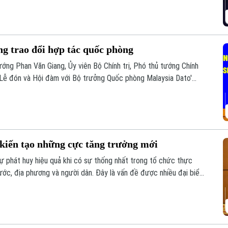
ng trao đổi hợp tác quốc phòng
ướng Phan Văn Giang, Ủy viên Bộ Chính trị, Phó thủ tướng Chính
 Lễ đón và Hội đàm với Bộ trưởng Quốc phòng Malaysia Dato'
 kiến tạo những cực tăng trưởng mới
sự phát huy hiệu quả khi có sự thống nhất trong tổ chức thực
nước, địa phương và người dân. Đây là vấn đề được nhiều đại biểu
ự án đường Vành đai 5 – Vùng Thủ đô Hà Nội sáng 6/8.