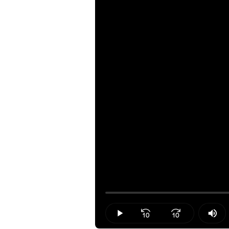
Loaded
:
0.00%
Play
Mut