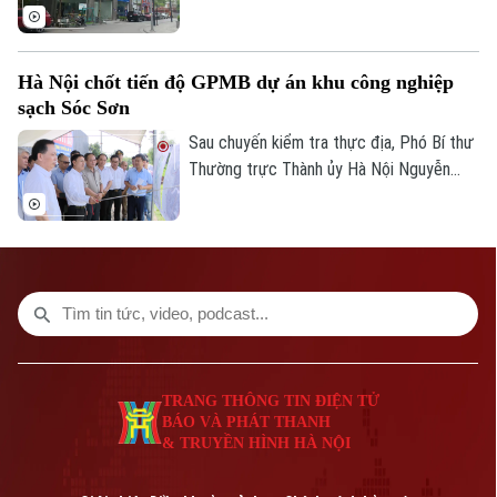
cá nhân có thu nhập cao từ nhiều nguồn,
trong đó có môi giới bất động sản.
Hà Nội chốt tiến độ GPMB dự án khu công nghiệp
sạch Sóc Sơn
Sau chuyến kiểm tra thực địa, Phó Bí thư
Thường trực Thành ủy Hà Nội Nguyễn
Trọng Đông yêu cầu toàn bộ công tác giải
Bản quyền thuộc về Cơ quan Báo và Phát thanh Truyền hình Hà Nội Giấy
phóng mặt bằng Dự án đầu tư xây dựng
phép số: Số 63/GP-TTDT, cấp ngày 10/05/2023
hạ tầng kỹ thuật Khu Công nghiệp sạch
Sóc Sơn và Dự án xây dựng tuyến đường
TRANG THÔNG TIN ĐIỆN TỬ
vào Khu Công nghiệp sạch Sóc Sơn phải
CỦA CƠ QUAN BÁO VÀ PHÁT THANH TRUYỀN HÌNH HÀ NỘI
được hoàn thành trước ngày 31/12/2026.
Số 3-5 Huỳnh Thúc Kháng-Phường Láng-Hà Nội
Giám đốc: VŨ MINH TUẤN
TRANG THÔNG TIN ĐIỆN TỬ
BÁO VÀ PHÁT THANH
Phó Giám đốc: Nguyễn Kim Khiêm, Nguyễn Minh Đức, Nguyễn Thành Lợi
& TRUYỀN HÌNH HÀ NỘI