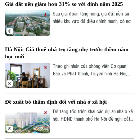
Giá đất nền giảm hơn 31% so với đỉnh năm 2025
dư nợ tài chính lên khoảng 1 tỷ USD, cổ
phiếu doanh nghiệp cũng giảm mạnh và lùi
Sau giai đoạn tăng nóng, giá đất nền tại
về vùng giá thấp nhất trong 5 năm.
nhiều khu vực đã điều chỉnh mạnh, có nơi
giảm tới 31% so với mức đỉnh thiết lập
cuối năm 2025.
Hà Nội: Giá thuê nhà trọ tăng nhẹ trước thềm năm
học mới
Theo ghi nhận của phóng viên Cơ quan
Báo và Phát thanh, Truyền hình Hà Nội,
Theo dõi Hà Nội On
đầu tháng 8, giá thuê nhà trọ và chung cư
mini quanh nhiều trường đại học tại Hà
Nội bắt đầu tăng nhẹ.
Đề xuất bỏ thẩm định đối với nhà ở xã hội
Để tăng tốc triển khai các dự án nhà ở xã
hội, HĐND thành phố Hà Nội đề nghị cắt
bỏ hoàn toàn khâu "thẩm định và ra quyết
định miễn tiền sử dụng đất". Bởi khi dự án