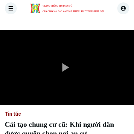
TRANG THÔNG TIN ĐIỆN TỬ
CỦA CƠ QUAN BÁO VÀ PHÁT THANH TRUYỀN HÌNH HÀ NỘI
THỜI SỰ
HÀ NỘI
THẾ GIỚI
KINH TẾ
NHÀ ĐẤT
Play
Video
Tin tức
Cải tạo chung cư cũ: Khi người dân
được quyền chọn nơi an cư