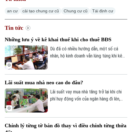
Hà Nội
an cư
cải tạo chung cư cũ
Chung cư cũ
Tái định cư
Chính trị
Nhịp sống Hà Nội
Thế giới
Xã hội
Tin tức
Người Hà Nội
Tin tức
Kinh tế
Những lưu ý về kê khai thuế khi cho thuê BĐS
An ninh trật tự
Khoảnh khắc Hà Nội
Quân sự
Dù đã có nhiều hướng dẫn, một số cá
Tin tức
Nhà đất
Công nghệ
nhân, hộ kinh doanh vẫn lúng túng khi kê
Ẩm thực
Hồ sơ
khai và nộp thuế đối với hoạt động cho
Cafe sáng
Tin tức
Tàu và Xe
thuê nhà, bất động sản. Ngành Thuế mới
Người Việt 4 phương
Tài chính Ngân hàng
đây đã tổng hợp một số lưu ý về vấn đề
Đầu tư
Lãi suất mua nhà neo cao do đâu?
Ô tô
này.
Giáo dục
Doanh nghiệp
Lãi suất vay mua nhà tăng trở lại khi chi
Căn hộ
Tàu
phí huy động vốn của ngân hàng đi lên,
Tin tức
Văn hóa
trong khi tín dụng bất động sản vẫn được
Đất đai
Xe máy
kiểm soát, khiến người mua nhà chịu áp
Tuyển sinh
Tin tức
Sức khỏe
lực tài chính lớn hơn.
Kinh nghiệm
Thị trường
Chỉnh lý từng tờ bản đồ thay vì điều chỉnh từng thửa
Hướng nghiệp
Làng nghề