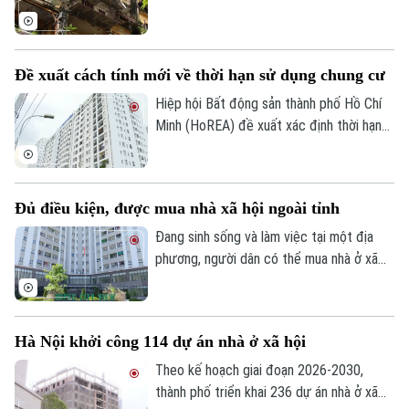
dọa tính mạng của gần 40.000 cư dân.
Tòa soạn
Tòa soạn
Đây cũng là một trong những phường nội
0865.116.699 (hotline)
0865.116.699
thành có số lượng lớn nhà chung cư cũ
Đề xuất cách tính mới về thời hạn sử dụng chung cư
cần cải tạo của Thủ đô.
Hiệp hội Bất động sản thành phố Hồ Chí
Minh (HoREA) đề xuất xác định thời hạn
sử dụng chung cư theo niên hạn công
trình, đồng thời làm rõ quyền sở hữu và cơ
chế xử lý khi công trình hết tuổi thọ.
Đủ điều kiện, được mua nhà xã hội ngoài tỉnh
Đang sinh sống và làm việc tại một địa
phương, người dân có thể mua nhà ở xã
hội tại địa phương khác hay không? Đây là
vấn đề được nhiều người quan tâm khi tìm
hiểu chính sách nhà ở xã hội.
Hà Nội khởi công 114 dự án nhà ở xã hội
Theo kế hoạch giai đoạn 2026-2030,
thành phố triển khai 236 dự án nhà ở xã