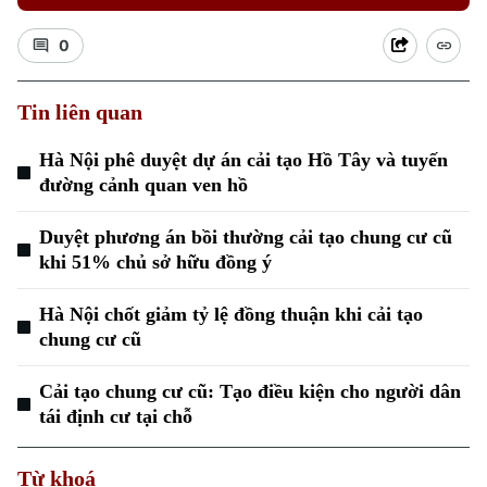
0
Tin liên quan
Hà Nội phê duyệt dự án cải tạo Hồ Tây và tuyến
đường cảnh quan ven hồ
Duyệt phương án bồi thường cải tạo chung cư cũ
khi 51% chủ sở hữu đồng ý
Hà Nội chốt giảm tỷ lệ đồng thuận khi cải tạo
chung cư cũ
Chuyên mục
Cải tạo chung cư cũ: Tạo điều kiện cho người dân
tái định cư tại chỗ
Thời sự
Từ khoá
Hà Nội