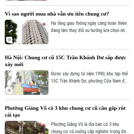
địa bàn đang tăng tốc thi công để hoàn
thành các mốc tiến độ đề ra.
Vì sao người mua nhà vẫn ưu tiên chung cư?
Hạ tầng giao thông ngày càng hoàn thiện
đang làm thay đổi xu hướng lựa chọn nhà
ở của người dân. Khảo sát mới của
Batdongsan.com.vn cho thấy, phân khúc
chung cư tiếp tục thu hút sự quan tâm
Hà Nội: Chung cư cũ 15C Trần Khánh Dư sắp được
nhờ đáp ứng tốt nhu cầu ở thực và hưởng
xây mới
lợi từ hệ thống hạ tầng đồng bộ.
Được xây dựng từ năm 1990, khu tập thể
15C Trần Khánh Dư, phường Cửa Nam đã
trải qua hơn ba thập kỷ sử dụng. Theo
thời gian, cùng với việc một số căn hộ cơi
nới, cải tạo không đúng thiết kế ban đầu,
Phường Giảng Võ có 3 khu chung cư cũ cần gấp rút
nhiều hạng mục của công trình đã xuống
cải tạo
cấp, ảnh hưởng đến an toàn và chất lượng
sinh hoạt của cư dân.
Phường Giảng Võ là địa bàn có 3 khu
Liên hệ đường dây nóng (bấm để gọi)
chung cư cũ xuống cấp nghiêm trọng đe