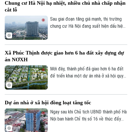
Chung cư Hà Nội hạ nhiệt, nhiều chủ nhà chấp nhận
hết niên hạn sử dụng.
cắt lỗ
Sau giai đoạn tăng giá mạnh, thị trường
chung cư Hà Nội đang xuất hiện dấu hiệu
điều chỉnh. Nhiều căn hộ được rao bán với
mức giảm từ vài trăm triệu đến cả tỷ
đồng, song thanh khoản vẫn khá trầm lắng.
Xã Phúc Thịnh được giao hơn 6 ha đất xây dựng dự
án NƠXH
Mới đây, thành phố đã giao hơn 6 ha đất
Theo dõi Hà Nội On
để triển khai một dự án nhà ở xã hội quy
mô lớn tại xã Phúc Thịnh, góp phần tăng
nguồn cung nhà ở trong thời gian tới.
Dự án nhà ở xã hội đồng loạt tăng tốc
Ngay sau khi Chủ tịch UBND thành phố Hà
Nội ban hành Chỉ thị số 16 về thúc đẩy
phát triển nhà ở xã hội, nhiều dự án trên