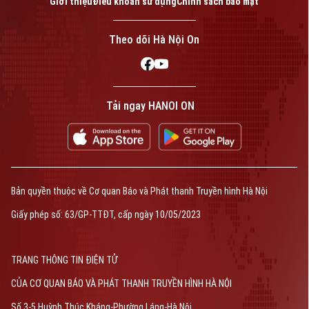
Giới thiệu
Điều khoản sử dụng
Chính sách bảo mật
Theo dõi Hà Nội On
Tải ngay HANOI ON
Bản quyền thuộc về Cơ quan Báo và Phát thanh Truyền hình Hà Nội
Giấy phép số: 63/GP-TTĐT, cấp ngày 10/05/2023
TRANG THÔNG TIN ĐIỆN TỬ
CỦA CƠ QUAN BÁO VÀ PHÁT THANH TRUYỀN HÌNH HÀ NỘI
Số 3-5 Huỳnh Thúc Kháng-Phường Láng-Hà Nội