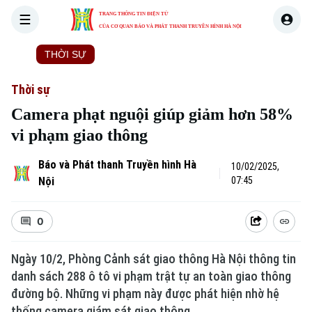
TRANG THÔNG TIN ĐIỆN TỬ
CỦA CƠ QUAN BÁO VÀ PHÁT THANH TRUYỀN HÌNH HÀ NỘI
THỜI SỰ
HÀ NỘI
THẾ GIỚI
KINH TẾ
NHÀ ĐẤT
Thời sự
Camera phạt nguội giúp giảm hơn 58%
vi phạm giao thông
Báo và Phát thanh Truyền hình Hà
10/02/2025,
Nội
07:45
0
Ngày 10/2, Phòng Cảnh sát giao thông Hà Nội thông tin
danh sách 288 ô tô vi phạm trật tự an toàn giao thông
đường bộ. Những vi phạm này được phát hiện nhờ hệ
thống camera giám sát giao thông.