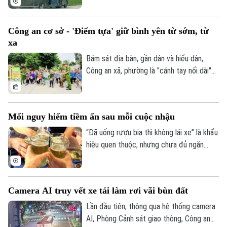
lửa thiêu rụi. Rất may vụ việc đã không
gây thiệt hại về người.
Công an cơ sở - 'Điểm tựa' giữ bình yên từ sớm, từ
xa
Bám sát địa bàn, gần dân và hiểu dân,
Công an xã, phường là "cánh tay nối dài"
giúp Công an Thủ đô giải quyết hiệu quả
các vấn đề an ninh trật tự ngay từ cơ sở,
dập tắt rủi ro phát sinh ngay từ thời điểm
Mối nguy hiểm tiềm ẩn sau mỗi cuộc nhậu
manh nha.
“Đã uống rượu bia thì không lái xe” là khẩu
hiệu quen thuộc, nhưng chưa đủ ngăn
nhiều người cầm lái sau khi sử dụng chất
có cồn. Chỉ một chút chủ quan, khả năng
làm chủ phương tiện suy giảm đáng kể,
Camera AI truy vết xe tải làm rơi vãi bùn đất
mở đường cho những hậu quả giao thông
đáng tiếc.
Lần đầu tiên, thông qua hệ thống camera
AI, Phòng Cảnh sát giao thông, Công an