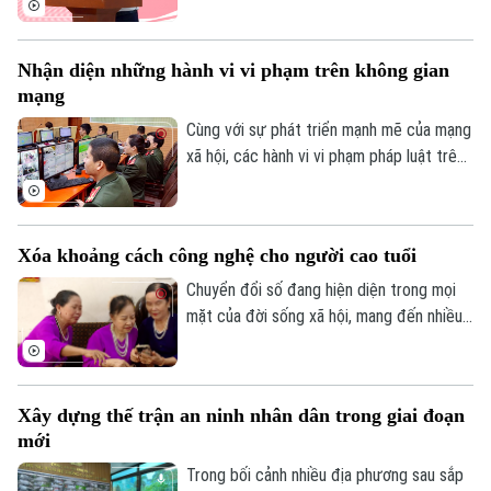
với công nghệ; đồng thời tái cơ cấu tổ
chức bộ máy, nâng cao thu nhập người lao
Nhận diện những hành vi vi phạm trên không gian
động, gia tăng đóng góp cho Thủ đô" - đó
mạng
là yêu cầu của Ủy viên Ban Thường vụ
Thành ủy, Phó Chủ tịch UBND TP Hà Nội
Cùng với sự phát triển mạnh mẽ của mạng
Nguyễn Xuân Lưu.
xã hội, các hành vi vi phạm pháp luật trên
không gian mạng như phát tán thông tin
giả, quảng cáo sai sự thật, lừa đảo trực
tuyến, xúc phạm danh dự, nhân phẩm vẫn
Xóa khoảng cách công nghệ cho người cao tuổi
diễn biến phức tạp. Vậy đâu là ranh giới
giữa quyền tự do ngôn luận và hành vi vi
Chuyển đổi số đang hiện diện trong mọi
phạm pháp luật?
mặt của đời sống xã hội, mang đến nhiều
Theo dõi Hà Nội On
tiện ích. Trong sự phát triển mạnh mẽ của
công nghệ, vẫn còn một bộ phận người
dân, đặc biệt là người cao tuổi, gặp khó
Xây dựng thế trận an ninh nhân dân trong giai đoạn
khăn trong tiếp cận và sử dụng các nền
mới
tảng số.
Trong bối cảnh nhiều địa phương sau sắp