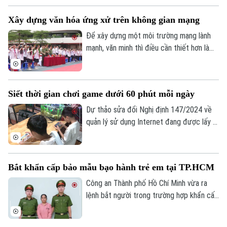
Tinh hoa võ Việt”.
Golf
Xây dựng văn hóa ứng xử trên không gian mạng
Sao
Để xây dựng một môi trường mạng lành
Điện ảnh
mạnh, văn minh thì điều cần thiết hơn là
mỗi người phải hình thành văn hóa ứng xử
Thời trang
số, biết kiểm chứng thông tin trước khi
chia sẻ, tôn trọng sự thật và quyền, lợi ích
Âm nhạc
Siết thời gian chơi game dưới 60 phút mỗi ngày
hợp pháp của người khác. Vậy làm thế nào
để những nguyên tắc ấy trở thành thói
Dự thảo sửa đổi Nghị định 147/2024 về
quen trong đời sống số, đặc biệt đối với
quản lý sử dụng Internet đang được lấy ý
thế hệ trẻ - lực lượng sử dụng mạng xã
kiến, trong đó đề xuất rút ngắn thời gian
hội nhiều nhất hiện nay?
chơi game của trẻ dưới 16 tuổi từ 180
phút xuống còn 60 phút mỗi ngày và
Bắt khẩn cấp bảo mẫu bạo hành trẻ em tại TP.HCM
không phân biệt chơi một game hay nhiều
game, tổng thời gian chỉ được phép là 60
Công an Thành phố Hồ Chí Minh vừa ra
phút.
lệnh bắt người trong trường hợp khẩn cấp
đối với một bảo mẫu về hành vi bạo hành
trẻ em tại cơ sở mầm non tư thục trên