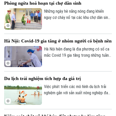
Phòng ngừa hoả hoạn tại chợ dân sinh
động chào mừng kỷ niệm 81 năm Cách
mạng Tháng Tám thành công và Quốc
Những ngày hè nắng nóng đang khiến
khánh 2/9.
nguy cơ cháy nổ tại các khu chợ dân sinh
tăng cao. Để đảm bảo an toàn, lực lượng
Cảnh sát PCCC và CNCH Công an thành
phố Hà Nội đang tăng cường kiểm tra,
Hà Nội: Covid-19 gia tăng ở nhóm người có bệnh nền
chấn chỉnh các vi phạm nhằm hạn chế
nguy cơ cháy nổ.
Hà Nội hiện đang là địa phương có số ca
mắc Covid 19 gia tăng trong những tuần
gần đây, chỉ tính riêng tuần cuối tháng 7
thành phố đã ghi nhận tới gần 270 ca mắc.
Hầu hết các ca bệnh đều tập trung ở
Du lịch trải nghiệm tích hợp đa giá trị
nhóm người cao tuổi, người có nhiều bệnh
nền.
Việc phát triển các mô hình du lịch trải
nghiệm gắn với sản xuất nông nghiệp đang
mở ra hướng đi mới cho người nông dân.
Việc "tích hợp đa giá trị" ngay tại hộ gia
đình không chỉ nâng cao thu nhập mà còn