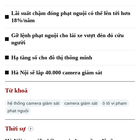
Lãi suất chậm đóng phạt nguội có thể lên tới hơn
18%/năm
Gỡ lệnh phạt nguội cho lái xe vượt đèn đỏ cứu
người
Hạ tầng số cho đô thị thông minh
Chuyên mục
Hà Nội sẽ lắp 40.000 camera giám sát
Thời sự
Từ khoá
Hà Nội
Hà Nội
hệ thống camera giám sát
camera giám sát
ô tô vi phạm
phạt nguội
Chính trị
Nhịp sống Hà Nội
Thế giới
Thời sự
Xã hội
Người Hà Nội
Tin tức
Kinh tế