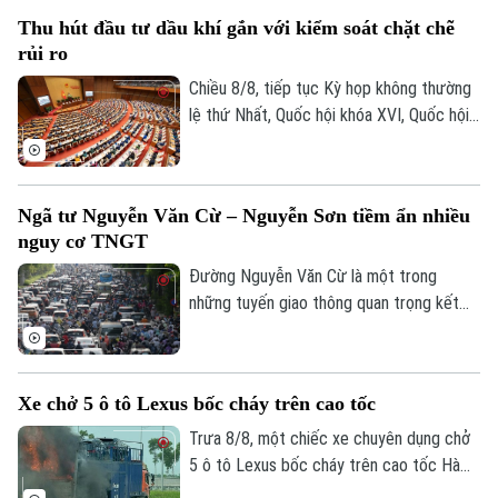
tuyến đường kết nối đường Pháp Vân -
Thu hút đầu tư dầu khí gắn với kiểm soát chặt chẽ
Cầu Giẽ với đường Vành đai 3; Dự án xây
rủi ro
dựng tuyến đường Mỹ Đình - Ba Sao - Bái
Đính (đoạn nối từ đường trục phía Nam
Chiều 8/8, tiếp tục Kỳ họp không thường
đến đường Hương Sơn - Tam Chúc).
lệ thứ Nhất, Quốc hội khóa XVI, Quốc hội
thảo luận tại hội trường về Dự án Luật
Dầu khí (sửa đổi). Nhiều đại biểu cho rằng
việc sửa luật cần tạo cơ chế đủ hấp dẫn
Liên hệ đường dây nóng (bấm để gọi)
Ngã tư Nguyễn Văn Cừ – Nguyễn Sơn tiềm ẩn nhiều
để thu hút đầu tư vào những khu vực có
nguy cơ TNGT
Tòa soạn
Tòa soạn
điều kiện khai thác khó khăn, đồng thời
tăng phân cấp, phân quyền cho Tập đoàn
Đường Nguyễn Văn Cừ là một trong
0865.116.699 (hotline)
0865.116.699
Công nghiệp Năng lượng Quốc gia Việt
những tuyến giao thông quan trọng kết
Nam.
nối khu vực trung tâm Thủ đô với các
phường phía Đông Hà Nội. Tuyến đường
có mặt cắt khá rộng, tuy nhiên, trước tình
Xe chở 5 ô tô Lexus bốc cháy trên cao tốc
trạng dừng đỗ xe trái quy định trên tuyến
đường này đã khiến cho lòng đường bị
Trưa 8/8, một chiếc xe chuyên dụng chở
thu hẹp, tiềm ẩn nhiều nguy cơ mất an
5 ô tô Lexus bốc cháy trên cao tốc Hà
toàn giao thông.
Nội - Hải Phòng, khiến ít nhất 3 chiếc bị