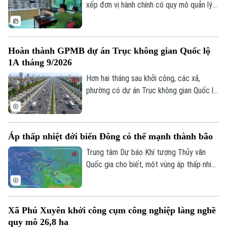
xếp đơn vị hành chính có quy mô quản lý
lớn hơn, yêu cầu bảo đảm an ninh, trật tự
cũng đặt ra những nhiệm vụ mới. Bên cạnh
vai trò nòng cốt của lực lượng công an,
Hoàn thành GPMB dự án Trục không gian Quốc lộ
việc phát huy sức mạnh của nhân dân, xây
1A tháng 9/2026
dựng các mô hình tự quản và ứng dụng
công nghệ trong kết nối, trao đổi thông
Hơn hai tháng sau khởi công, các xã,
tin đang trở thành giải pháp quan trọng
phường có dự án Trục không gian Quốc lộ
để giữ gìn bình yên từ cơ sở.
1A đi qua đang đồng loạt đẩy nhanh giải
phóng mặt bằng. Hà Nội đặt mục tiêu
hoàn thành trong tháng 9 để tạo điều kiện
Áp thấp nhiệt đới biển Đông có thể mạnh thành bão
triển khai đồng bộ dự án gần 162.000 tỷ
đồng.
Trung tâm Dự báo Khí tượng Thủy văn
Quốc gia cho biết, một vùng áp thấp nhiệt
đới vừa hình thành ngay trên khu vực Vịnh
Bắc Bộ. Mặc dù áp thấp nhiệt đới này ít
có khả năng mạnh lên thành bão và không
Xã Phú Xuyên khởi công cụm công nghiệp làng nghề
đi trực tiếp vào đất liền, nhưng diễn biến
quy mô 26,8 ha
của nó vẫn sẽ gây ra thời tiết xấu cho