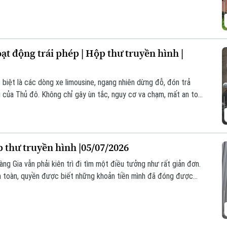
hịu những hệ lụy từ việc chậm triển khai của chủ đầu tư dự án.
ạt động trái phép | Hộp thư truyền hình |
c biệt là các dòng xe limousine, ngang nhiên dừng đỗ, đón trả
g của Thủ đô. Không chỉ gây ùn tắc, nguy cơ va chạm, mất an toàn
ến nhiều tuyến phố thành các "bến cóc" làm mất mỹ quan, trật tự
p thư truyền hình |05/07/2026
g Gia vẫn phải kiên trì đi tìm một điều tưởng như rất giản đơn.
n toàn, quyền được biết những khoản tiền mình đã đóng được
 những quy định của pháp luật.