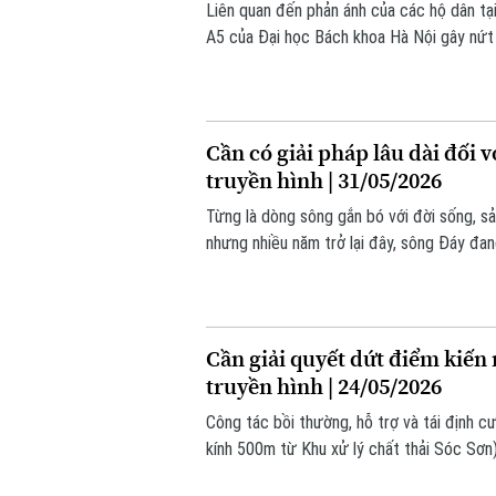
Liên quan đến phản ánh của các hộ dân tạ
A5 của Đại học Bách khoa Hà Nội gây nứt n
UBND phường Bạch Mai đã nhanh chóng vào
điều chỉnh biện pháp thi công đảm bảo an 
Cần có giải pháp lâu dài đối 
truyền hình | 31/05/2026
Từng là dòng sông gắn bó với đời sống, sả
nhưng nhiều năm trở lại đây, sông Đáy đan
dài. Một trong những nguyên nhân chính đư
sông.
Cần giải quyết dứt điểm kiến
truyền hình | 24/05/2026
Công tác bồi thường, hỗ trợ và tái định 
kính 500m từ Khu xử lý chất thải Sóc Sơn
khối lượng. Một số vướng mắc, kiến nghị 