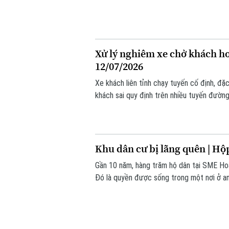
hơn 100 hộ dân tại xã Sóc Sơn phải gánh c
Xử lý nghiêm xe chở khách ho
12/07/2026
Xe khách liên tỉnh chạy tuyến cố định, đặ
khách sai quy định trên nhiều tuyến đườn
giao thông, những phương tiện này còn bi
đô thị.
Khu dân cư bị lãng quên | Hộ
Gần 10 năm, hàng trăm hộ dân tại SME Hoàn
Đó là quyền được sống trong một nơi ở a
quản lý ra sao và quyền được bảo vệ bằng