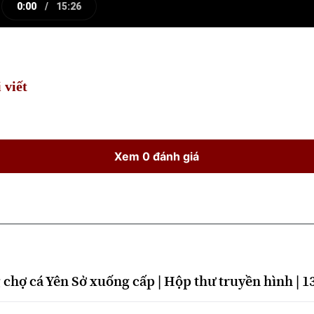
0:00
/
15:26
e
Current
Duration
Time
 viết
Xem 0 đánh giá
 chợ cá Yên Sở xuống cấp | Hộp thư truyền hình | 1