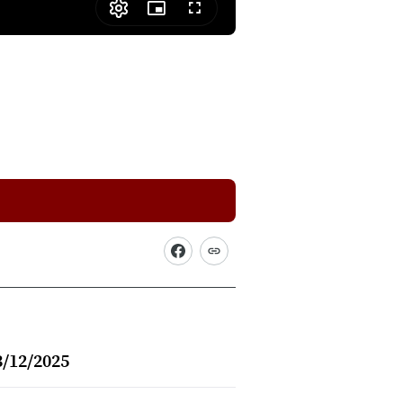
Picture-
Fullscreen
in-
Picture
3/12/2025