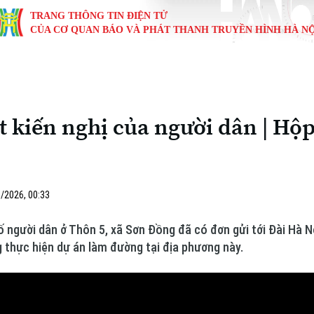
TRANG THÔNG TIN ĐIỆN TỬ
CỦA CƠ QUAN BÁO VÀ PHÁT THANH TRUYỀN HÌNH HÀ NỘ
KINH TẾ
NHÀ ĐẤT
TÀU VÀ XE
GIÁO DỤC
VĂN HÓA
SỨC KHỎ
i
Tin tức
Tin tức
Ô tô
Tin tức
Tin tức
Y tế
t kiến nghị của người dân | Hộp
ự
Cafe sáng
Đầu tư
Tàu
Tuyển sinh
Làng nghề
Dinh dư
Nội
Tài chính Ngân hàng
Căn hộ
Xe máy
Hướng nghiệp
Di tích
Tư vấn 
iệt 4 phương
/2026, 00:33
Doanh nghiệp
Đất đai
Thị trường
gười dân ở Thôn 5, xã Sơn Đồng đã có đơn gửi tới Đài Hà Nộ
Kinh nghiệm
Đánh giá
 thực hiện dự án làm đường tại địa phương này.