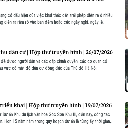
ạng có dấu hiệu của việc khai thác đất trái phép diễn ra ở nhiều
g diễn ra rầm rộ vào ban đêm hoặc các ngày nghỉ, ngày lễ.
hu dân cư | Hộp thư truyền hình | 26/07/2026
n đề được người dân và các cấp chính quyền, các cơ quan có
 khu vực có mật độ dân cư đông đúc của Thủ đô Hà Nội.
riển khai | Hộp thư truyền hình | 19/07/2026
ư Dự án Khu du lịch văn hóa Sóc Sơn Khu III, đến nay, công tác
. Hơn 15 năm nằm trong quy hoạch dự án là từng ấy thời gian,