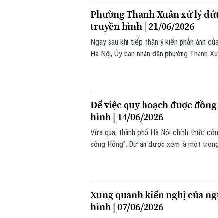
Phường Thanh Xuân xử lý dứt 
truyền hình | 21/06/2026
Ngay sau khi tiếp nhận ý kiến phản ánh củ
Hà Nội, Ủy ban nhân dân phường Thanh Xuâ
đơn vị liên quan tiến hành rà soát toàn bộ
Lương.
Để việc quy hoạch được đồng b
hình | 14/06/2026
Vừa qua, thành phố Hà Nội chính thức côn
sông Hồng”. Dự án được xem là một trong 
trong nhiều thập niên tới. Tuy nhiên, với 
muốn được quan tâm đến chính sách về tái
Xung quanh kiến nghị của ng
hình | 07/06/2026