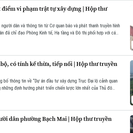
điểm vi phạm trật tự xây dựng | Hộp thư
a người dân và thông tin từ Cơ quan báo và phát thanh truyền hình
n đã chỉ đạo Phòng Kinh tế, Hạ tầng và Đô thị phối hợp với các
 hồ sơ pháp lý, hiện trạng công trình xây dựng tại ngõ 21 Lê Văn
ộ, có tính kế thừa, tiếp nối | Hộp thư truyền
g bố thông tin về “Dự án đầu tư xây dựng Trục Đại lộ cảnh quan
những định hướng phát triển chiến lược lớn nhất của Thủ đô
phương án giải phóng mặt bằng hiện tại, người dân hiện hữu mong
 định cư và an sinh.
ười dân phường Bạch Mai | Hộp thư truyền