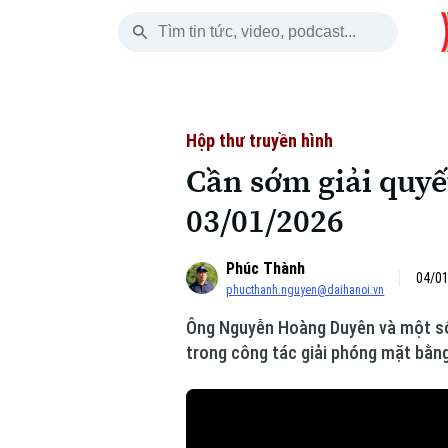
Thứ Sáu
THỜI SỰ
HÀ NỘI
THẾ GIỚI
07 Tháng 08, 2026
Hà Nội
Nhịp sống Hà Nộ
Tin tức
Hộp thư truyền hình
Cần sớm giải quyế
Chính trị
Người Hà Nội
Quân s
03/01/2026
Xã hội
Khoảnh khắc Hà 
Hồ sơ
Phúc Thành
An ninh trật tự
Ẩm thực
Người V
04/01
phucthanh.nguyen@daihanoi.vn
Ông Nguyễn Hoàng Duyên và một số n
Công nghệ
trong công tác giải phóng mặt bằng
Skip Ad