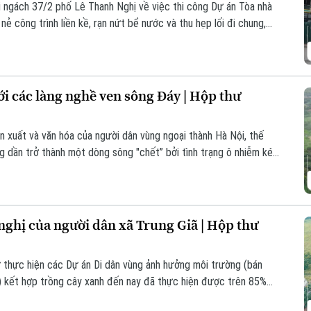
i ngách 37/2 phố Lê Thanh Nghị về việc thi công Dự án Tòa nhà
ẻ công trình liền kề, rạn nứt bể nước và thu hẹp lối đi chung,
 cuộc kiểm tra, xác định nguyên nhân và yêu cầu chủ đầu tư
toàn và quyền lợi chính đáng cho người dân.
với các làng nghề ven sông Đáy | Hộp thư
n xuất và văn hóa của người dân vùng ngoại thành Hà Nội, thế
g dần trở thành một dòng sông "chết” bởi tình trạng ô nhiễm kéo
ợc người dân phản ánh là tình trạng xả thải từ các làng nghề ven
 nghị của người dân xã Trung Giã | Hộp thư
cư thực hiện các Dự án Di dân vùng ảnh hưởng môi trường (bán
) kết hợp trồng cây xanh đến nay đã thực hiện được trên 85%
còn tồn tại của các hộ dân đang được chính quyền xã Trung Giã