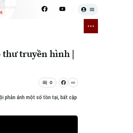
I
E
THỂ THAO
GIẢI TRÍ
ĐÃ PHÁT SÓNG
Bóng đá
Tin tức
 thư truyền hình |
ỡng
Quần vợt
Sao
sức khỏe
Golf
Điện ảnh
0
Thời trang
i phản ánh một số tồn tại, bất cập
Âm nhạc