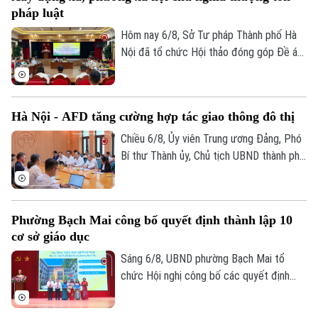
địa một số hạng mục quan trọng.
pháp luật
Hôm nay 6/8, Sở Tư pháp Thành phố Hà
Nội đã tổ chức Hội thảo đóng góp Đề án
“Xây dựng văn hoá tuân thủ pháp luật
trong xây dựng xã, phường xã hội chủ
nghĩa trên địa bàn thành phố Hà Nội”.
Hà Nội - AFD tăng cường hợp tác giao thông đô thị
Chiều 6/8, Ủy viên Trung ương Đảng, Phó
Bí thư Thành ủy, Chủ tịch UBND thành phố
Hà Nội Vũ Đại Thắng đã tiếp Giám đốc Cơ
quan Phát triển Pháp (AFD) tại Việt Nam,
ông Julien Seillan, trao đổi về các dự án
Phường Bạch Mai công bố quyết định thành lập 10
đang triển khai và định hướng mở rộng
cơ sở giáo dục
hợp tác trong thời gian tới.
Sáng 6/8, UBND phường Bạch Mai tổ
chức Hội nghị công bố các quyết định
thành lập các cơ sở giáo dục và công tác
cán bộ quản lý sau sắp xếp đối với các