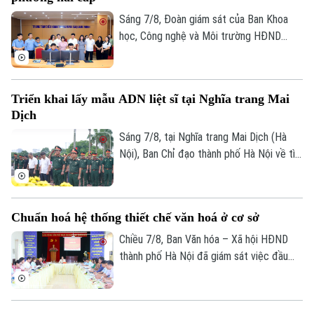
đồng thuận, bàn giao đất để thực hiện
siêu dự án 162.000 tỷ đồng này.
Sáng 7/8, Đoàn giám sát của Ban Khoa
học, Công nghệ và Môi trường HĐND
thành phố Hà Nội giám sát tình hình thực
hiện công tác chuyển đổi số trên địa bàn
xã Quang Minh giai đoạn 2025-2026.
Theo dõi Hà Nội On
Triển khai lấy mẫu ADN liệt sĩ tại Nghĩa trang Mai
Dịch
Sáng 7/8, tại Nghĩa trang Mai Dịch (Hà
Nội), Ban Chỉ đạo thành phố Hà Nội về tìm
kiếm, quy tập và xác định danh tính hài
cốt liệt sĩ trang trọng tổ chức Lễ dâng
hương tưởng niệm và chính thức triển
Chuẩn hoá hệ thống thiết chế văn hoá ở cơ sở
khai công tác lấy mẫu hài cốt liệt sĩ chưa
xác định được thông tin để phục vụ giám
Chiều 7/8, Ban Văn hóa – Xã hội HĐND
định ADN.
thành phố Hà Nội đã giám sát việc đầu
tư, khai thác các thiết chế văn hóa, thể
thao trên địa bàn phường Kiến Hưng.