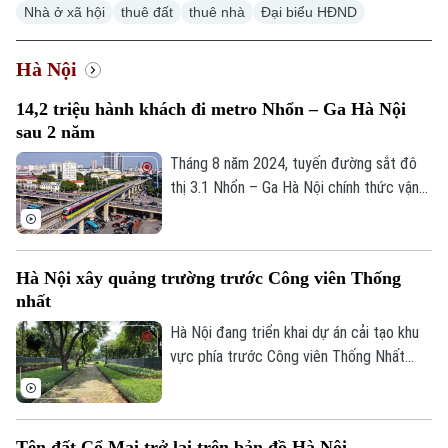
Nhà ở xã hội
thuê đất
thuê nhà
Đại biểu HĐND
Hà Nội
14,2 triệu hành khách đi metro Nhổn – Ga Hà Nội
sau 2 năm
Tháng 8 năm 2024, tuyến đường sắt đô
thị 3.1 Nhổn – Ga Hà Nội chính thức vận
hành 8,5km đoạn trên cao từ Nhổn tới
Cầu Giấy. Sau 2 năm đưa vào khai thác
thương mại, tuyến metro này đã phục vụ
Hà Nội xây quảng trường trước Công viên Thống
tổng cộng gần 14,2 triệu lượt hành khách.
nhất
Hà Nội đang triển khai dự án cải tạo khu
vực phía trước Công viên Thống Nhất
trên phố Trần Nhân Tông, với điểm nhấn là
xây dựng quảng trường kết hợp phố đi
bộ, góp phần hoàn thiện không gian công
Tên đất Cổ Mai trở lại trên bản đồ Hà Nội