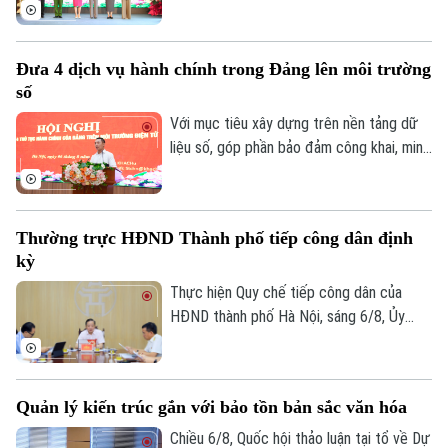
2026 với sự tham dự của lãnh đạo thành
phố, lãnh đạo phường, lực lượng Công an,
đại diện các cơ quan, đơn vị, doanh
Đưa 4 dịch vụ hành chính trong Đảng lên môi trường
nghiệp và đông đảo nhân dân trên địa
số
bàn.
Với mục tiêu xây dựng trên nền tảng dữ
liệu số, góp phần bảo đảm công khai, minh
bạch và nâng cao hiệu quả điều hành, sáng
6/8, Đảng ủy UBND thành phố Hà Nội tổ
chức hội nghị tập huấn sử dụng 4 thủ tục
Thường trực HĐND Thành phố tiếp công dân định
hành chính của Đảng lên môi trường điện
kỳ
tử cho các tổ chức cơ sở Đảng trực
thuộc.
Thực hiện Quy chế tiếp công dân của
HĐND thành phố Hà Nội, sáng 6/8, Ủy
viên Thường trực, Trưởng Ban Đô thị
HĐND thành phố Trần Hợp Dũng đã tiếp
công dân định kỳ.
Quản lý kiến trúc gắn với bảo tồn bản sắc văn hóa
Bản quyền thuộc về Cơ quan Báo và Phát thanh Truyền hình Hà Nội Giấy
Chiều 6/8, Quốc hội thảo luận tại tổ về Dự