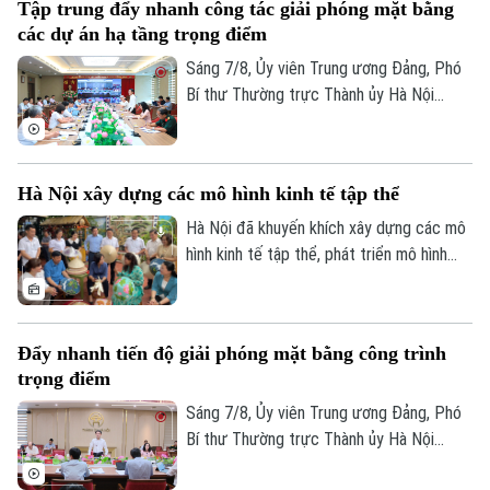
Tập trung đẩy nhanh công tác giải phóng mặt bằng
các dự án hạ tầng trọng điểm
Sáng 7/8, Ủy viên Trung ương Đảng, Phó
Bí thư Thường trực Thành ủy Hà Nội
Nguyễn Trọng Đông, Trưởng ban Chỉ đạo
giải phóng mặt bằng các dự án đầu tư
trên địa bàn thành phố Hà Nội chủ trì hội
Hà Nội xây dựng các mô hình kinh tế tập thể
nghị Ban Chỉ đạo nhằm rà soát, đánh giá
tiến độ công tác giải phóng mặt bằng
Hà Nội đã khuyến khích xây dựng các mô
triển khai các dự án, công trình trọng
hình kinh tế tập thể, phát triển mô hình
điểm trên địa bàn thành phố.
HTX theo Luật năm 2023. Việc kiện toàn,
nâng cao hiệu quả hoạt động của các
HTX đóng vai trò quan trọng trong việc
Đẩy nhanh tiến độ giải phóng mặt bằng công trình
hình thành các mô hình kinh tế tập thể,
trọng điểm
tăng cường liên kết với các đơn vị doanh
nghiệp để đầu tư xây dựng nông nghiệp
Sáng 7/8, Ủy viên Trung ương Đảng, Phó
công nghệ cao và hình thành các chuỗi
Bí thư Thường trực Thành ủy Hà Nội
liên kết sản xuất, tiêu thụ bền vững.
Nguyễn Trọng Đông - Trưởng ban Chỉ đạo