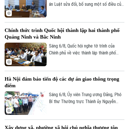
phép số: Số 63/GP-TTDT, cấp ngày 10/05/2023
án Luật sửa đổi, bổ sung một số điều của
Luật Kiến trúc. Nhiều đại biểu đồng tình,
TRANG THÔNG TIN ĐIỆN TỬ
dự thảo Luật đã tập trung đổi mới công
CỦA CƠ QUAN BÁO VÀ PHÁT THANH TRUYỀN HÌNH HÀ NỘI
tác quản lý hành nghề kiến trúc theo
Chính thức trình Quốc hội thành lập hai thành phố
Số 3-5 Huỳnh Thúc Kháng-Phường Láng-Hà Nội
hướng cắt giảm thủ tục hành chính,
Quảng Ninh và Bắc Ninh
chuyển mạnh từ tiền kiểm sang hậu kiểm
Giám đốc: VŨ MINH TUẤN
và đẩy mạnh chuyển đổi số.
Sáng 6/8, Quốc hội nghe tờ trình của
Phó Giám đốc: Nguyễn Kim Khiêm, Nguyễn Minh Đức, Nguyễn Thành Lợi
Chính phủ về việc thành lập thành phố
Quảng Ninh và thành phố Bắc Ninh.
Hà Nội đảm bảo tiến độ các dự án giao thông trọng
điểm
Sáng 6/8, Ủy viên Trung ương Đảng, Phó
Bí thư Thường trực Thành ủy Nguyễn
Trọng Đông, Trưởng Ban Chỉ đạo giải
phóng mặt bằng các dự án đầu tư trên
địa bàn thành phố Hà Nội, kiểm tra thực
Xây dựng xã, phường xã hội chủ nghĩa thượng tôn