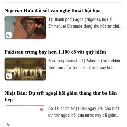
ngựa dọc bãi biển, du khách tại đây có
Nigeria: Đưa đất sét vào nghệ thuật hội họa
thể trực tiếp cưỡi ngựa lội dưới làn nước
biển mát lành.
Tại thành phố Lagos (Nigeria), họa sĩ
Emmanuel Olatunde đang thu hút sự chú ý
của giới nghệ thuật quốc tế khi biến đất
sét tự nhiên thành các loại sơn màu độc
đáo. Kỹ thuật sáng tạo này không chỉ mở
Pakistan trưng bày hơn 1.100 cổ vật quý hiếm
ra hướng đi mới cho nghệ thuật chân dung
mà còn lan tỏa thông điệp về sử dụng
Bảo tàng Islamabad (Pakistan) vừa chính
chất liệu bền vững.
thức mở cửa triển lãm trưng bày hơn
1.100 cổ vật quý hiếm vừa được thu hồi
thành công từ Italia, Mỹ và nhiều quốc gia
khác. Sự kiện này ghi dấu ấn quan trọng
Nhật Bản: Dự trữ ngoại hối giảm tháng thứ ba liên
trong nỗ lực bảo tồn và thu hồi các tài
tiếp
sản văn hóa bị buôn lậu trái phép của
chính phủ Pakistan.
Bộ Tài chính Nhật Bản ngày 7/8 cho biết
dự trữ ngoại hối của nước này đã giảm
tháng thứ ba liên tiếp trong tháng 7.