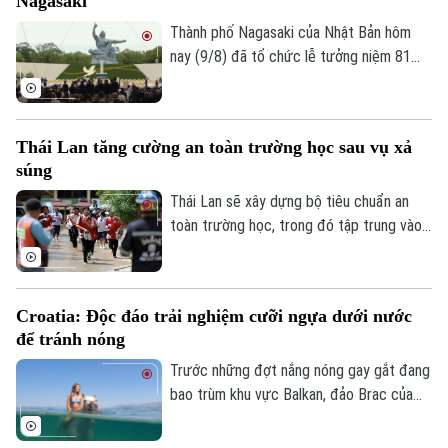
Nagasaki
Số 3-5 Huỳnh Thúc Kháng-Phường Láng-Hà Nội
Thành phố Nagasaki của Nhật Bản hôm
Giám đốc: NGUYỄN THANH LIÊM
nay (9/8) đã tổ chức lễ tưởng niệm 81
Phó Giám đốc: Nguyễn Kim Khiêm, Nguyễn Minh Đức, Nguyễn Thành Lợi
năm vụ Mỹ ném bom nguyên tử, đồng thời
cảnh báo nguy cơ một cuộc chiến hạt
nhân đang gia tăng trong bối cảnh căng
Thái Lan tăng cường an toàn trường học sau vụ xả
thẳng và xung đột tại nhiều khu vực trên
súng
thế giới.
Thái Lan sẽ xây dựng bộ tiêu chuẩn an
toàn trường học, trong đó tập trung vào
sức khỏe tâm thần, phòng chống bắt nạt
học đường và kiểm soát vũ khí trong
trường học, sau vụ xả súng gây rúng động
Croatia: Độc đáo trải nghiệm cưỡi ngựa dưới nước
dư luận tại một trường học ở Nonthaburi
để tránh nóng
khiến nhiều người thương vong.
Trước những đợt nắng nóng gay gắt đang
bao trùm khu vực Balkan, đảo Brac của
Croatia đã mang đến một trải nghiệm
tránh nóng khá độc đáo. Thay vì cưỡi