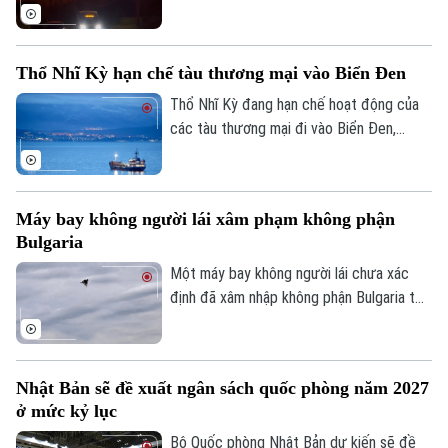
rừng lan nhanh buộc hơn 20.000 người
phải sơ tán trong đêm tại tỉnh British
Columbia, miền tây nước này.
Thổ Nhĩ Kỳ hạn chế tàu thương mại vào Biển Đen
Thổ Nhĩ Kỳ đang hạn chế hoạt động của
các tàu thương mại đi vào Biển Đen,
trong bối cảnh Ankara ngày càng lo ngại
về các cuộc tấn công nhằm vào tàu
thuyền trong khu vực.
Máy bay không người lái xâm phạm không phận
Bulgaria
Một máy bay không người lái chưa xác
định đã xâm nhập không phận Bulgaria từ
phía Bắc và phát nổ cách bờ biển Bulgaria
khoảng 100 mét. Sự việc khiến chính
quyền nước này phải tăng cường giám sát
Nhật Bản sẽ đề xuất ngân sách quốc phòng năm 2027
và các biện pháp an ninh dọc biên giới
ở mức kỷ lục
phía Bắc Bulgaria.
Bộ Quốc phòng Nhật Bản dự kiến sẽ đề