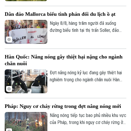
trong khi giá thịt và sữa giảm phần nào
hạn chế đà tăng.
Dân đảo Mallorca biểu tình phản đối du lịch ồ ạt
Ngày 8/8, hàng trăm người đã xuống
đường biểu tình tại thị trấn Soller, đảo
Mallorca, phản đối tình trạng du lịch ồ ạt
tại quần đảo Balearic và những tác động
của tình trạng này đối với chi phí sinh hoạt
Hàn Quốc: Nắng nóng gây thiệt hại nặng cho ngành
của người dân địa phương.
chăn nuôi
Đợt nắng nóng kỷ lục đang gây thiệt hại
nghiêm trọng cho ngành chăn nuôi Hàn
Quốc. Theo Trung tâm Chỉ huy Phòng
chống Thảm họa và An toàn Trung ương,
đến ngày 5/8, gần 690.000 gia súc, gia
Pháp: Nguy cơ cháy rừng trong đợt nắng nóng mới
cầm đã chết do thời tiết cực đoan.
Nắng nóng tiếp tục bao phủ nhiều khu vực
của Pháp, trong khi nguy cơ cháy rừng ở
mức cao tại hàng chục tỉnh. Chính quyền