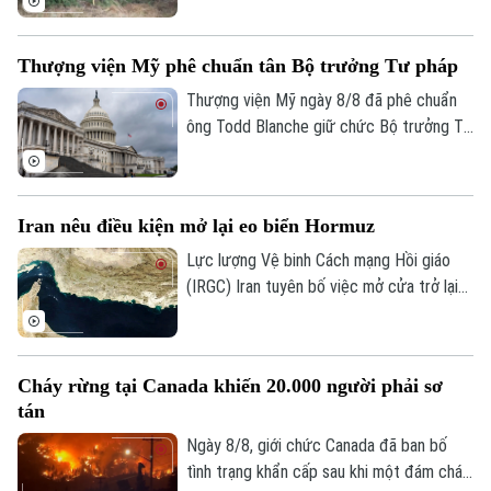
cảnh báo một đợt nóng mới sẽ diễn ra
trong những ngày tới, với nhiệt độ có thể
Thượng viện Mỹ phê chuẩn tân Bộ trưởng Tư pháp
lên tới 40°C ở nhiều nơi.
Theo dõi Hà Nội On
Thượng viện Mỹ ngày 8/8 đã phê chuẩn
ông Todd Blanche giữ chức Bộ trưởng Tư
pháp, khép lại một trong những cuộc
tranh luận gay gắt nhất về nhân sự nội các
trong nhiệm kỳ thứ hai của Tổng thống
Iran nêu điều kiện mở lại eo biển Hormuz
Donald Trump.
Lực lượng Vệ binh Cách mạng Hồi giáo
(IRGC) Iran tuyên bố việc mở cửa trở lại
eo biển Hormuz sẽ chỉ diễn ra nếu các
yêu cầu của nước này đối với Mỹ được
đáp ứng và vấn đề này không liên quan
Cháy rừng tại Canada khiến 20.000 người phải sơ
đến các cuộc đàm phán với Oman.
tán
Ngày 8/8, giới chức Canada đã ban bố
tình trạng khẩn cấp sau khi một đám cháy