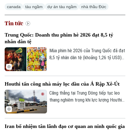
canada
tàu ngầm
dự án tàu ngầm
nhà thầu Đức
Tin tức
Trung Quốc: Doanh thu phim hè 2026 đạt 8,5 tỷ
nhân dân tệ
Mùa phim hè 2026 của Trung Quốc đã đạt
8,5 tỷ nhân dân tệ (khoảng 1,26 tỷ USD)
doanh thu phòng vé, tính cả vé đặt trước.
Doanh thu phòng vé theo ngày duy trì
trên 100 triệu nhân dân tệ trong 30 ngày
Houthi tấn công nhà máy lọc dầu của Ả Rập Xê-Út
liên tiếp. Tổng số lượt khán giả đến rạp
đã vượt 233 triệu lượt, với hơn 30,41
Căng thẳng tại Trung Đông tiếp tục leo
triệu suất chiếu trong mùa phim hè, kéo
thang nghiêm trọng khi lực lượng Houthi
dài từ ngày 1/6 đến 31/8.
tại Yemen vừa tiến hành loạt vụ tấn công
bằng máy bay không người lái (UAV) và
tên lửa, nhắm trực tiếp vào hạ tầng dầu
Iran bổ nhiệm tân lãnh đạo cơ quan an ninh quốc gia
mỏ của Ả Rập Xê-Út cùng các lực lượng