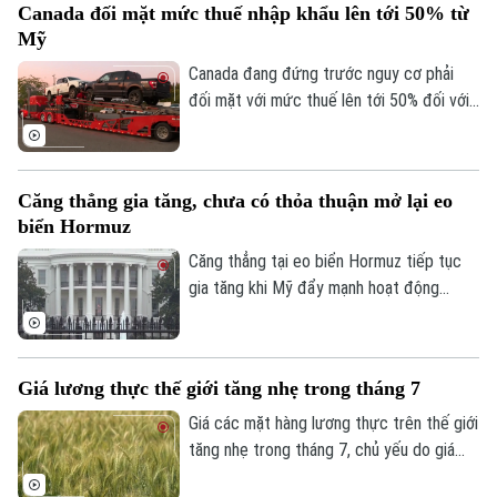
Canada đối mặt mức thuế nhập khẩu lên tới 50% từ
Quyết định này được đưa ra bất chấp
Golf
Mỹ
Sao
những nỗ lực ngoại giao từ các bên trung
gian và Hội đồng Hòa bình trong thời gian
Canada đang đứng trước nguy cơ phải
Điện ảnh
qua.
đối mặt với mức thuế lên tới 50% đối với
nhiều mặt hàng xuất khẩu sang Mỹ, trong
Thời trang
bối cảnh thời hạn áp dụng chính sách thuế
mới đang đến gần.
Âm nhạc
Căng thẳng gia tăng, chưa có thỏa thuận mở lại eo
biển Hormuz
Căng thẳng tại eo biển Hormuz tiếp tục
gia tăng khi Mỹ đẩy mạnh hoạt động
phong tỏa và kiểm soát tàu thương mại,
trong khi Iran khẳng định chỉ mở lại tuyến
hàng hải chiến lược này nếu Washington
Giá lương thực thế giới tăng nhẹ trong tháng 7
đáp ứng các điều kiện do Tehran đưa ra.
Giá các mặt hàng lương thực trên thế giới
tăng nhẹ trong tháng 7, chủ yếu do giá
ngũ cốc, đường và dầu thực vật đi lên,