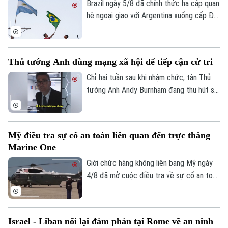
do Hội đồng Hòa bình quốc tế đề xuất,
Brazil ngày 5/8 đã chính thức hạ cấp quan
cho thấy sự chia rẽ sâu sắc về trình tự
hệ ngoại giao với Argentina xuống cấp Đại
thực thi thỏa thuận ngừng bắn giữa các
biện lâm thời. Diễn biến này đánh dấu rạn
bên.
nứt nghiêm trọng giữa hai nền kinh tế lớn
nhất Mỹ Latinh. Trong bối cảnh lãnh đạo
Thủ tướng Anh dùng mạng xã hội để tiếp cận cử tri
hai nước chưa từng tổ chức bất kỳ cuộc
gặp song phương nào kể từ khi Tổng
Chỉ hai tuần sau khi nhậm chức, tân Thủ
thống Argentina Javier Milei nhậm chức
tướng Anh Andy Burnham đang thu hút sự
hồi cuối năm 2023.
chú ý trên nhiều nền tảng mạng xã hội với
phong cách giao tiếp gần gũi, trong bối
cảnh các đảng dân túy tại Anh đẩy mạnh
Mỹ điều tra sự cố an toàn liên quan đến trực thăng
gia tăng ảnh hưởng trong không gian trực
Marine One
tuyến.
Giới chức hàng không liên bang Mỹ ngày
4/8 đã mở cuộc điều tra về sự cố an toàn
không lưu liên quan đến trực thăng
Marine One chở Tổng thống Donald
Trump.
Israel - Liban nối lại đàm phán tại Rome về an ninh