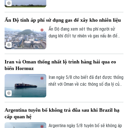
chế mới của Mỹ, trong đó có việc siết
xuất khẩu thiết bị bay không người lái
(UAV) và đưa 6 thực thể của Mỹ vào danh
Ấn Độ tính áp phí sử dụng gas để xây kho nhiên liệu
sách trả đũa.
Ấn Độ đang xem xét thu phí người sử
dụng khí đốt tự nhiên và gas nấu ăn để
huy động nguồn vốn cho kế hoạch xây
dựng kho dự trữ nhiên liệu chiến lược trị
giá 42 tỷ USD.
Iran và Oman thống nhất lộ trình hàng hải qua eo
biển Hormuz
Iran ngày 5/8 cho biết đã đạt được thống
nhất với Oman về các thông số địa lý của
Theo dõi Hà Nội On
tuyến hàng hải mới qua eo biển Hormuz -
một trong những tuyến vận tải năng lượng
quan trọng nhất thế giới.
Argentina tuyên bố không trả đũa sau khi Brazil hạ
cấp quan hệ
Argentina ngày 5/8 tuyên bố sẽ không áp