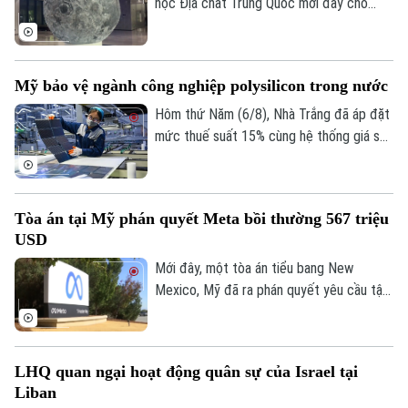
học Địa chất Trung Quốc mới đây cho
biết một nhóm nghiên cứu của nước này
đã hoàn thành bản đồ địa chất cập nhật
toàn bộ bề mặt Mặt Trăng với tỷ lệ 1:5
Mỹ bảo vệ ngành công nghiệp polysilicon trong nước
triệu. Đây được xem là bước tiến khoa
học quan trọng giúp viết lại lịch sử địa
Hôm thứ Năm (6/8), Nhà Trắng đã áp đặt
chất của thiên thể này dựa trên những dữ
mức thuế suất 15% cùng hệ thống giá sàn
liệu nghiên cứu tiên tiến nhất.
mới đối với các sản phẩm làm từ
polysilicon – loại nguyên liệu thô then
chốt cho ngành bán dẫn và sản xuất tấm
Tòa án tại Mỹ phán quyết Meta bồi thường 567 triệu
pin năng lượng mặt trời.
USD
Mới đây, một tòa án tiểu bang New
Mexico, Mỹ đã ra phán quyết yêu cầu tập
đoàn Meta bồi thường 567 triệu USD và
thay đổi phương thức vận hành các nền
tảng mạng xã hội đối với người dùng trẻ
LHQ quan ngại hoạt động quân sự của Israel tại
tuổi, sau khi xác định công ty này chịu
Liban
trách nhiệm gây tổn hại đến sức khỏe