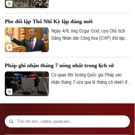
ứng phó cuộc khủng hoảng di cư tại
Ceuta, vùng lãnh thổ thuộc chủ quyền Tây
Ban Nha ở Bắc Phi.
Phe đối lập Thổ Nhĩ Kỳ lập đảng mới
Ngày 4/8, ông Ozgur Ozel, cựu Chủ tịch
Đảng Nhân dân Cộng hòa (CHP) đối lập
chính tại Thổ Nhĩ Kỳ, đã chủ trì cuộc họp
Quốc hội đầu tiên của "Đảng Mới" – chính
đảng vừa được ông cùng các cộng sự
Pháp ghi nhận tháng 7 nóng nhất trong lịch sử
thành lập sau khi bị tước quyền lực theo
một phán quyết của tòa án.
Cơ quan Khí tượng Quốc gia Pháp xác
nhận tháng 7 vừa qua là tháng có nhiệt độ
cao nhất từng được ghi nhận tại nước này
kể từ khi các dữ liệu khí tượng bắt đầu
được lưu trữ vào năm 1900.