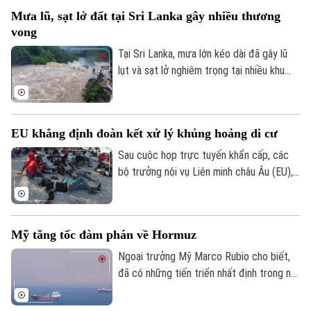
thảo luận cụ thể chưa được đề cập.
Mưa lũ, sạt lở đất tại Sri Lanka gây nhiều thương
vong
Tại Sri Lanka, mưa lớn kéo dài đã gây lũ
lụt và sạt lở nghiêm trọng tại nhiều khu
vực, khiến ít nhất 5 người thiệt mạng, 3
người bị thương, 2 người mất tích và gần
2.000 người phải sơ tán.
EU khẳng định đoàn kết xử lý khủng hoảng di cư
Sau cuộc họp trực tuyến khẩn cấp, các
bộ trưởng nội vụ Liên minh châu Âu (EU),
ngày 4/8, khẳng định đoàn kết mạnh mẽ
với Tây Ban Nha trước việc làn sóng
người di cư ồ ạt tràn vào vùng lãnh thổ
Mỹ tăng tốc đàm phán về Hormuz
Ceuta của nước này.
Ngoại trưởng Mỹ Marco Rubio cho biết,
đã có những tiến triển nhất định trong nỗ
lực nhằm bảo đảm tự do hàng hải qua eo
biển Hormuz, song Mỹ và Iran vẫn chưa
Bản quyền thuộc về Cơ quan Báo và Phát thanh Truyền hình Hà Nội Giấy