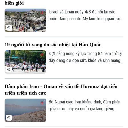
biên giới
Israel và Liban ngày 4/8 đã nối lại các
cuộc đàm phán do Mỹ làm trung gian tại
thủ đô Rome (Italy), nhằm thúc đẩy các
thỏa thuận an ninh dọc khu vực biên giới
và triển khai khuôn khổ thỏa thuận đạt
19 người tử vong do sốc nhiệt tại Hàn Quốc
được tại Washington vào cuối tháng 6.
Đợt nắng nóng kỷ lục trong 84 năm trở lại
đây đang đe dọa sức khỏe và sinh mạng
của nhiều người Hàn Quốc, với số ca tử
vong đã lên tới 19 người, phần lớn là
người cao tuổi.
Đàm phán Iran - Oman về vấn đề Hormuz đạt tiến
triển triển tích cực
Bộ Ngoại giao Iran khẳng định, đàm phán
giữa nước này và quốc gia láng giềng
Oman về vấn đề eo biển Hormuz, đang
tiến triển tích cực. Tuy nhiên, các kết quả