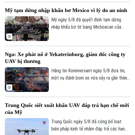
liền. Động thái này diễn ra sau khi làn sóng
Mỹ tạm dừng nhập khẩu bơ Mexico vì lý do an ninh
72.000 người di cư đổ bộ trong một tuần
qua đã khiến các trung tâm tiếp nhận tại
Mỹ ngày 5/8 đã quyết định tạm dừng
đây rơi vào trạng thái quá tải nghiêm
nhập khẩu bơ từ bang Michoacan của
trọng.
Mexico sau khi các nhân viên kiểm tra của
Bộ Nông nghiệp Mỹ (USDA) tại địa
phương này phải ngừng làm việc do các
Nga: Xe phát nổ ở Yekaterinburg, giám đốc công ty
nguy cơ mất an ninh.
UAV bị thương
Hãng tin Kommersant ngày 5/8 đưa tin,
một vụ đánh bom xe vừa xảy ra gần thành
phố Yekaterinburg, Nga, khiến một giám
đốc nhà máy sản xuất máy bay không
người lái (UAV) bị thương nặng trong khi
Trung Quốc siết xuất khẩu UAV đáp trả hạn chế mới
tài xế thiệt mạng. Đây là vụ tấn công thứ
của Mỹ
hai nhằm vào các nhà sản xuất UAV của
Nga chỉ trong vòng một tuần qua.
Trung Quốc ngày 5/8 đã công bố loạt
biện pháp kinh tế nhằm đáp trả các hạn