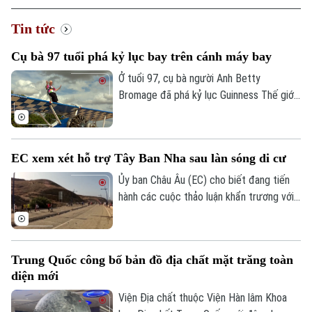
Tin tức
Xu hướng
Cụ bà 97 tuổi phá kỷ lục bay trên cánh máy bay
Ở tuổi 97, cụ bà người Anh Betty
Bromage đã phá kỷ lục Guinness Thế giới
của chính mình khi trở thành người phụ nữ
lớn tuổi nhất biểu diễn trên cánh máy bay.
Thử thách đặc biệt này cũng nhằm gây
EC xem xét hỗ trợ Tây Ban Nha sau làn sóng di cư
quỹ cho bệnh viện từng điều trị bệnh đột
quỵ cho bà.
Ủy ban Châu Âu (EC) cho biết đang tiến
hành các cuộc thảo luận khẩn trương với
Tây Ban Nha về một gói hỗ trợ tài chính
bổ sung dành cho vùng lãnh thổ Ceuta.
Động thái này diễn ra sau khi ghi nhận
Trung Quốc công bố bản đồ địa chất mặt trăng toàn
khoảng 72.000 người di cư vượt biên từ
diện mới
Maroc vào khu vực này trong một đợt
biến động chưa từng có tiền lệ.
Viện Địa chất thuộc Viện Hàn lâm Khoa