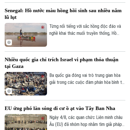
phép số: Số 63/GP-TTDT, cấp ngày 10/05/2023
đạt được thỏa thuận cuối cùng.
Senegal: Hồ nước màu hồng hồi sinh sau nhiều năm
TRANG THÔNG TIN ĐIỆN TỬ
lũ lụt
CỦA CƠ QUAN BÁO VÀ PHÁT THANH TRUYỀN HÌNH HÀ NỘI
Từng nổi tiếng với sắc hồng độc đáo và
nghề khai thác muối truyền thống, Hồ
Số 3-5 Huỳnh Thúc Kháng-Phường Láng-Hà Nội
nước màu hồng Retba ở Senegal đã trải
Giám đốc: VŨ MINH TUẤN
qua giai đoạn lao đao sau trận lũ lớn năm
2022 khiến hồ mất màu và hàng nghìn
Phó Giám đốc: Nguyễn Kim Khiêm, Nguyễn Minh Đức, Nguyễn Thành Lợi
Nhiều quốc gia chỉ trích Israel vi phạm thỏa thuận
người mất kế sinh nhai. Sau nhiều năm nỗ
tại Gaza
lực khôi phục, hồ đã lấy lại màu hồng đặc
trưng, hoạt động khai thác muối và du lịch
Ba quốc gia đóng vai trò trung gian hòa
cũng đang dần hồi sinh, mang lại hy vọng
giải trong các cuộc đàm phán hòa bình tại
mới cho cộng đồng địa phương.
Dải Gaza gồm Qatar, Ai Cập và Thổ Nhĩ Kỳ
– vừa mạnh mẽ lên án các hành vi vi phạm
thỏa thuận ngừng bắn của Israel tại khu
EU ứng phó làn sóng di cư ồ ạt vào Tây Ban Nha
vực này, đồng thời khẳng định khẳng định
đây là hành động vi phạm nghiêm trọng
Ngày 4/8, các quan chức Liên minh châu
luật pháp quốc tế.
Âu (EU) đã nhóm họp nhằm tìm giải pháp